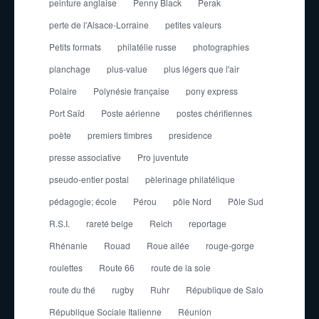
peinture anglaise
Penny Black
Perak
perte de l'Alsace-Lorraine
petites valeurs
Petits formats
philatélie russe
photographies
planchage
plus-value
plus légers que l'air
Polaire
Polynésie française
pony express
Port Saïd
Poste aérienne
postes chérifiennes
poète
premiers timbres
presidence
presse associative
Pro juventute
pseudo-entier postal
pèlerinage philatélique
pédagogie; école
Pérou
pôle Nord
Pôle Sud
R.S.I.
rareté belge
Reich
reportage
Rhénanie
Rouad
Roue ailée
rouge-gorge
roulettes
Route 66
route de la soie
route du thé
rugby
Ruhr
République de Salo
République Sociale Italienne
Réunion