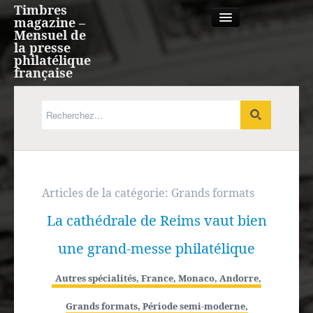
Timbres
magazine –
Mensuel de
la presse
philatélique
française
Qui sommes nous?
France, Monaco, Andorre
Expression française
Articles de la catégorie:
Grands formats
La cathédrale de Reims vaut bien
Europe
une grand-messe philatélique
Outre-mer
Autres spécialités
,
France, Monaco, Andorre
,
Agenda
Grands formats
,
Période semi-moderne
,