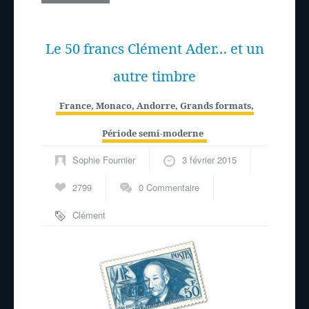
Le 50 francs Clément Ader… et un
autre timbre
France, Monaco, Andorre
,
Grands formats
,
Période semi-moderne
Sophie Fournier
3 février 2015
2799
0 Commentaire
Clément
Ader