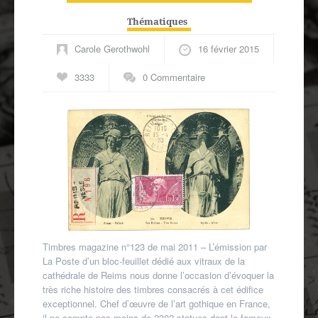
Autres spécialités
Thématiques
Mon compte
Carole Gerothwohl
16 février 2015
3333
0 Commentaire
Timbres magazine n°123 de mai 2011 – L’émission par
La Poste d’un bloc-feuillet dédié aux vitraux de la
cathédrale de Reims nous donne l’occasion d’évoquer la
très riche histoire des timbres consacrés à cet édifice
exceptionnel. Chef d’œuvre de l’art gothique en France,
il ne compte pas moins de 2302 statues dont le fameux