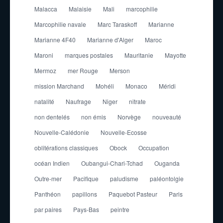
Malacca
Malaisie
Mali
marcophilie
Marcophilie navale
Marc Taraskoff
Marianne
Marianne 4F40
Marianne d'Alger
Maroc
Maroni
marques postales
Mauritanie
Mayotte
Mermoz
mer Rouge
Merson
mission Marchand
Mohéli
Monaco
Méridi
natalité
Naufrage
Niger
nitrate
non dentelés
non émis
Norvège
nouveauté
Nouvelle-Calédonie
Nouvelle-Ecosse
oblitérations classiques
Obock
Occupation
océan Indien
Oubangui-Chari-Tchad
Ouganda
Outre-mer
Pacifique
paludisme
paléontolgie
Panthéon
papillons
Paquebot Pasteur
Paris
par paires
Pays-Bas
peintre