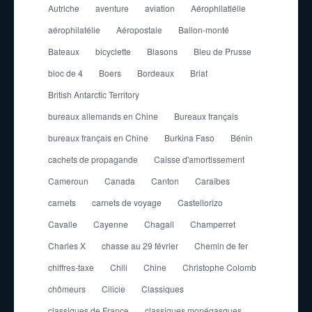
Autriche
aventure
aviation
Aérophilatlélie
aérophilatélie
Aéropostale
Ballon-monté
Bateaux
bicyclette
Blasons
Bleu de Prusse
bloc de 4
Boers
Bordeaux
Briat
British Antarctic Territory
bureaux allemands en Chine
Bureaux français
bureaux français en Chine
Burkina Faso
Bénin
cachets de propagande
Caisse d'amortissement
Cameroun
Canada
Canton
Caraïbes
carnets
carnets de voyage
Castellorizo
Cavalle
Cayenne
Chagall
Champerret
Charles X
chasse au 29 février
Chemin de fer
chiffres-taxe
Chili
Chine
Christophe Colomb
chômeurs
Cilicie
Classiques
classiques de France
classiques monégasques