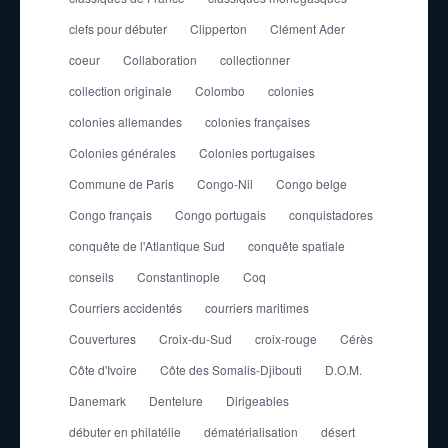
clefs pour débuter
Clipperton
Clément Ader
coeur
Collaboration
collectionner
collection originale
Colombo
colonies
colonies allemandes
colonies françaises
Colonies générales
Colonies portugaises
Commune de Paris
Congo-Nil
Congo belge
Congo français
Congo portugais
conquistadores
conquête de l'Atlantique Sud
conquête spatiale
conseils
Constantinople
Coq
Courriers accidentés
courriers maritimes
Couvertures
Croix-du-Sud
croix-rouge
Cérès
Côte d'Ivoire
Côte des Somalis-Djibouti
D.O.M.
Danemark
Dentelure
Dirigeables
débuter en philatélie
dématérialisation
désert