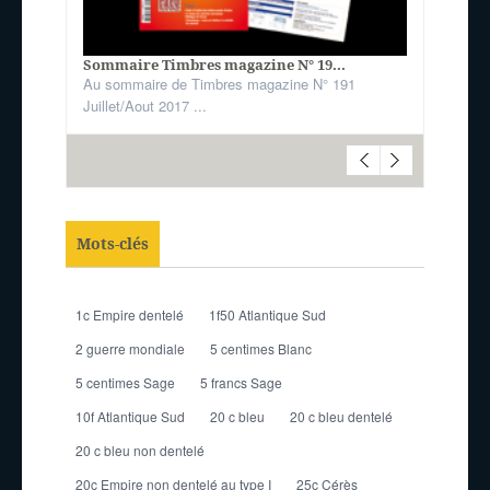
Sommaire Timbres magazine N° 19...
Au sommaire de Timbres magazine N° 191
Juillet/Aout 2017 ...
Mots-clés
1c Empire dentelé
1f50 Atlantique Sud
2 guerre mondiale
5 centimes Blanc
5 centimes Sage
5 francs Sage
10f Atlantique Sud
20 c bleu
20 c bleu dentelé
20 c bleu non dentelé
20c Empire non dentelé au type I
25c Cérès