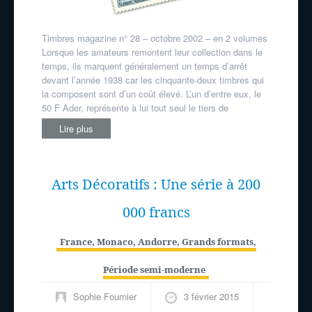
Timbres magazine n° 28 – octobre 2002 – en 2 volumes
Lorsque les amateurs remontent leur collection dans le
temps, ils marquent généralement un temps d’arrêt
devant l’année 1938 car les cinquante-deux timbres qui
la composent sont d’un coût élevé. L’un d’entre eux, le
50 F Ader, représente à lui tout seul le tiers de
Lire plus
Arts Décoratifs : Une série à 200
000 francs
France, Monaco, Andorre
,
Grands formats
,
Période semi-moderne
Sophie Fournier
3 février 2015