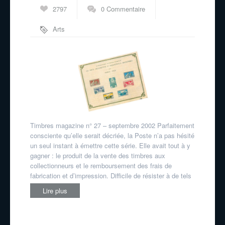
2797
0 Commentaire
Arts
décoratifs
,
grands formats
Timbres magazine n° 27 – septembre 2002 Parfaitement
consciente qu’elle serait décriée, la Poste n’a pas hésité
un seul instant à émettre cette série. Elle avait tout à y
gagner : le produit de la vente des timbres aux
collectionneurs et le remboursement des frais de
fabrication et d’impression. Difficile de résister à de tels
Lire plus