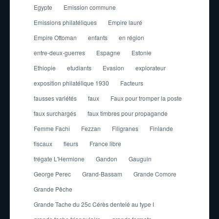
Egypte
Emission commune
Emissions philatéliques
Empire lauré
Empire Ottoman
enfants
en région
entre-deux-guerres
Espagne
Estonie
Ethiopie
etudiants
Evasion
explorateur
exposition philatélique 1930
Facteurs
fausses variétés
faux
Faux pour tromper la poste
faux surchargés
faux timbres pour propagande
Femme Fachi
Fezzan
Filigranes
Finlande
fiscaux
fleurs
France libre
frégate L'Hermione
Gandon
Gauguin
George Perec
Grand-Bassam
Grande Comore
Grande Pêche
Grande Tache du 25c Cérès dentelé au type I