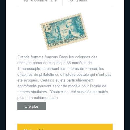
formats
Grands formats français Dans les colonnes des
dossiers parus dans quelque 65 numéros de
Timbroscopie, rares sont les timbres de France, les
chapitres de philatélie ou d’histoire postale qui n’ont pas
été évoqués. Certains sujets particulièrement
approfondis peuvent servir de modèle pour l’étude de
timbres similaires. D’autres ont été survolés ou traités
plus sommairement afin
Lire plus