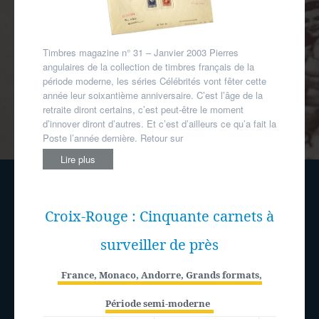
Timbres magazine n° 31 – Janvier 2003 Pierres
angulaires de la collection de timbres français de la
période moderne, les séries Célébrités vont fêter cette
année leur soixantième anniversaire. C’est l’âge de la
retraite diront certains, c’est peut-être le moment
d’innover diront d’autres. Et c’est d’ailleurs ce qu’a fait la
Poste l’année dernière. Retour sur
Lire plus
Croix-Rouge : Cinquante carnets à
surveiller de près
France, Monaco, Andorre
,
Grands formats
,
Période semi-moderne