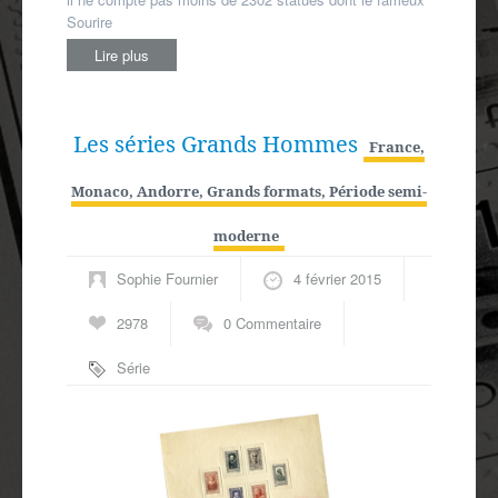
Sourire
Lire plus
Les séries Grands Hommes
France,
Monaco, Andorre
,
Grands formats
,
Période semi-
moderne
Sophie Fournier
4 février 2015
2978
0 Commentaire
Série
Célébrités
,
Série
Grands Hommes