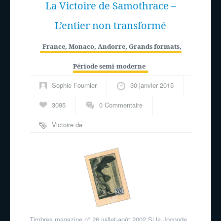
La Victoire de Samothrace –
L’entier non transformé
France, Monaco, Andorre
,
Grands formats
,
Période semi-moderne
Sophie Fournier
30 janvier 2015
3095
0 Commentaire
Victoire de
Samothrace
Timbres magazine n° 26 juillet-août 2002 Si la Joconde