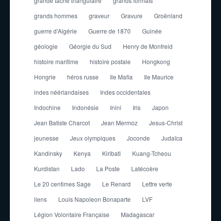
grande tache triangulaire
grands formats
grands hommes
graveur
Gravure
Groënland
guerre d'Algérie
Guerre de 1870
Guinée
géologie
Géorgie du Sud
Henry de Monfreid
histoire maritime
histoire postale
Hongkong
Hongrie
héros russe
Ile Mafia
Ile Maurice
indes néérlandaises
Indes occidentales
Indochine
Indonésie
Inini
Iris
Japon
Jean Batiste Charcot
Jean Mermoz
Jesus-Christ
jeunesse
Jeux olympiques
Joconde
Judaïca
Kandinsky
Kenya
Kiribati
Kuang-Tcheou
Kurdistan
Lado
La Poste
Latécoère
Le 20 centimes Sage
Le Renard
Lettre verte
liens
Louis Napoleon Bonaparte
LVF
Légion Volontaire Française
Madagascar