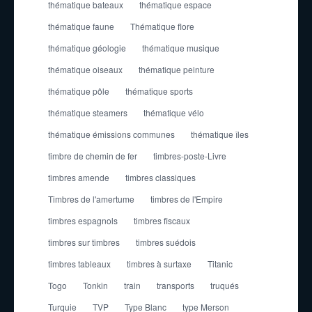
thématique bateaux
thématique espace
thématique faune
Thématique flore
thématique géologie
thématique musique
thématique oiseaux
thématique peinture
thématique pôle
thématique sports
thématique steamers
thématique vélo
thématique émissions communes
thématique îles
timbre de chemin de fer
timbres-poste-Livre
timbres amende
timbres classiques
Timbres de l'amertume
timbres de l'Empire
timbres espagnols
timbres fiscaux
timbres sur timbres
timbres suédois
timbres tableaux
timbres à surtaxe
Titanic
Togo
Tonkin
train
transports
truqués
Turquie
TVP
Type Blanc
type Merson