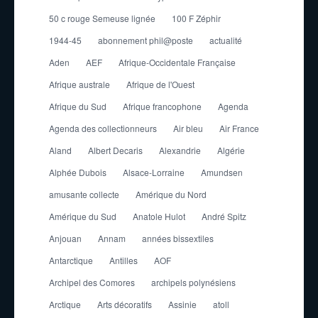
50 c rouge Semeuse lignée
100 F Zéphir
1944-45
abonnement phil@poste
actualité
Aden
AEF
Afrique-Occidentale Française
Afrique australe
Afrique de l'Ouest
Afrique du Sud
Afrique francophone
Agenda
Agenda des collectionneurs
Air bleu
Air France
Aland
Albert Decaris
Alexandrie
Algérie
Alphée Dubois
Alsace-Lorraine
Amundsen
amusante collecte
Amérique du Nord
Amérique du Sud
Anatole Hulot
André Spitz
Anjouan
Annam
années bissextiles
Antarctique
Antilles
AOF
Archipel des Comores
archipels polynésiens
Arctique
Arts décoratifs
Assinie
atoll