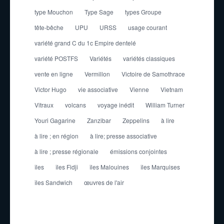
type Mouchon
Type Sage
types Groupe
tête-bêche
UPU
URSS
usage courant
variété grand C du 1c Empire dentelé
variété POSTFS
Variétés
variétés classiques
vente en ligne
Vermillon
Victoire de Samothrace
Victor Hugo
vie associative
Vienne
Vietnam
Vitraux
volcans
voyage inédit
William Turner
Youri Gagarine
Zanzibar
Zeppelins
à lire
à lire ; en région
à lire; presse associative
à lire ; presse régionale
émissions conjointes
îles
îles Fidji
îles Malouines
îles Marquises
îles Sandwich
œuvres de l'air