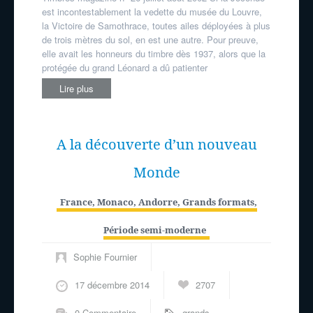
est incontestablement la vedette du musée du Louvre,
la Victoire de Samothrace, toutes ailes déployées à plus
de trois mètres du sol, en est une autre. Pour preuve,
elle avait les honneurs du timbre dès 1937, alors que la
protégée du grand Léonard a dû patienter
Lire plus
A la découverte d’un nouveau
Monde
France, Monaco, Andorre
,
Grands formats
,
Période semi-moderne
Sophie Fournier
17 décembre 2014
2707
0 Commentaire
grands