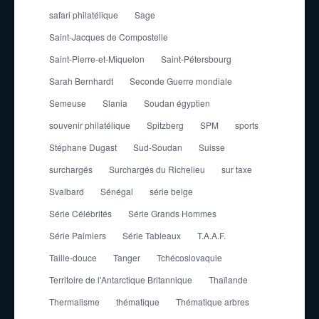
safari philatélique
Sage
Saint-Jacques de Compostelle
Saint-Pierre-et-Miquelon
Saint-Pétersbourg
Sarah Bernhardt
Seconde Guerre mondiale
Semeuse
Slania
Soudan égyptien
souvenir philatélique
Spitzberg
SPM
sports
Stéphane Dugast
Sud-Soudan
Suisse
surchargés
Surchargés du Richelieu
sur taxe
Svalbard
Sénégal
série belge
Série Célébrités
Série Grands Hommes
Série Palmiers
Série Tableaux
T.A.A.F.
Taille-douce
Tanger
Tchécoslovaquie
Territoire de l'Antarctique Britannique
Thaïlande
Thermalisme
thématique
Thématique arbres