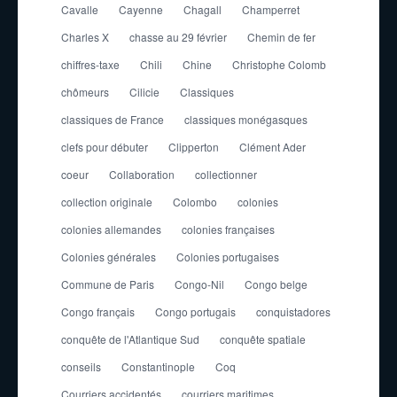
Cavalle
Cayenne
Chagall
Champerret
Charles X
chasse au 29 février
Chemin de fer
chiffres-taxe
Chili
Chine
Christophe Colomb
chômeurs
Cilicie
Classiques
classiques de France
classiques monégasques
clefs pour débuter
Clipperton
Clément Ader
coeur
Collaboration
collectionner
collection originale
Colombo
colonies
colonies allemandes
colonies françaises
Colonies générales
Colonies portugaises
Commune de Paris
Congo-Nil
Congo belge
Congo français
Congo portugais
conquistadores
conquête de l'Atlantique Sud
conquête spatiale
conseils
Constantinople
Coq
Courriers accidentés
courriers maritimes