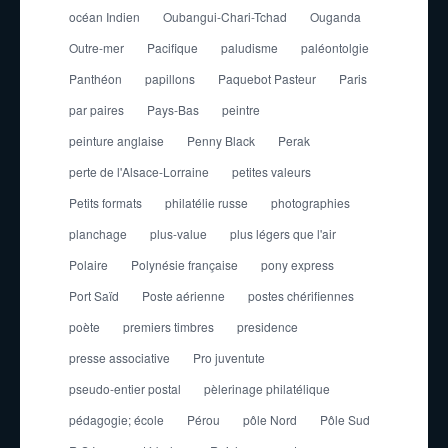
océan Indien
Oubangui-Chari-Tchad
Ouganda
Outre-mer
Pacifique
paludisme
paléontolgie
Panthéon
papillons
Paquebot Pasteur
Paris
par paires
Pays-Bas
peintre
peinture anglaise
Penny Black
Perak
perte de l'Alsace-Lorraine
petites valeurs
Petits formats
philatélie russe
photographies
planchage
plus-value
plus légers que l'air
Polaire
Polynésie française
pony express
Port Saïd
Poste aérienne
postes chérifiennes
poète
premiers timbres
presidence
presse associative
Pro juventute
pseudo-entier postal
pèlerinage philatélique
pédagogie; école
Pérou
pôle Nord
Pôle Sud