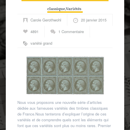
Autres spécialités
classique
,
Variétés
Mon compte
Carole Gerothwohl
20 janvier 2015
4891
1 Commentaire
variété grand
C du 1c Empire
dentelé
,
variétés
classiques
Nous vous proposons une nouvelle série d’articles
dédiée aux fameuses variétés des timbres classiques
de France.Nous tenterons d’expliquer l’origine de ces
variétés et de comprendre quels sont les éléments qui
font que ces variétés sont plus ou moins rares. Premier