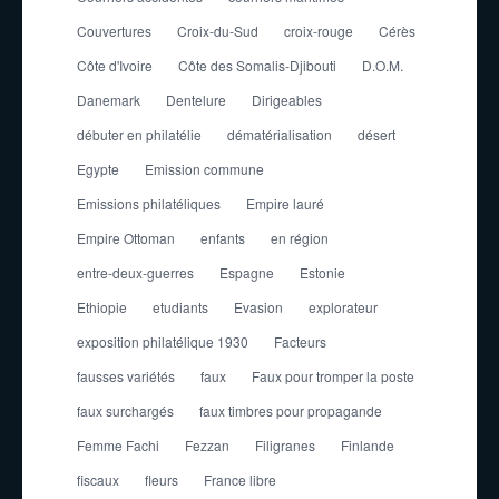
Couvertures
Croix-du-Sud
croix-rouge
Cérès
Côte d'Ivoire
Côte des Somalis-Djibouti
D.O.M.
Danemark
Dentelure
Dirigeables
débuter en philatélie
dématérialisation
désert
Egypte
Emission commune
Emissions philatéliques
Empire lauré
Empire Ottoman
enfants
en région
entre-deux-guerres
Espagne
Estonie
Ethiopie
etudiants
Evasion
explorateur
exposition philatélique 1930
Facteurs
fausses variétés
faux
Faux pour tromper la poste
faux surchargés
faux timbres pour propagande
Femme Fachi
Fezzan
Filigranes
Finlande
fiscaux
fleurs
France libre