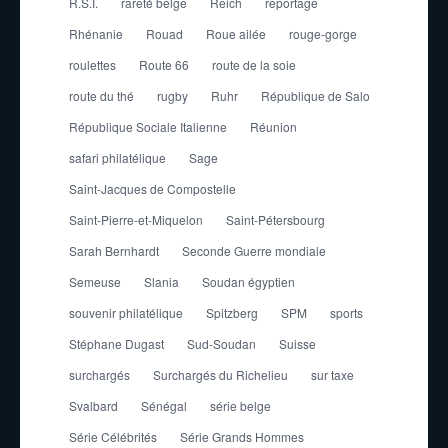
R.S.I.
rareté belge
Reich
reportage
Rhénanie
Rouad
Roue ailée
rouge-gorge
roulettes
Route 66
route de la soie
route du thé
rugby
Ruhr
République de Salo
République Sociale Italienne
Réunion
safari philatélique
Sage
Saint-Jacques de Compostelle
Saint-Pierre-et-Miquelon
Saint-Pétersbourg
Sarah Bernhardt
Seconde Guerre mondiale
Semeuse
Slania
Soudan égyptien
souvenir philatélique
Spitzberg
SPM
sports
Stéphane Dugast
Sud-Soudan
Suisse
surchargés
Surchargés du Richelieu
sur taxe
Svalbard
Sénégal
série belge
Série Célébrités
Série Grands Hommes