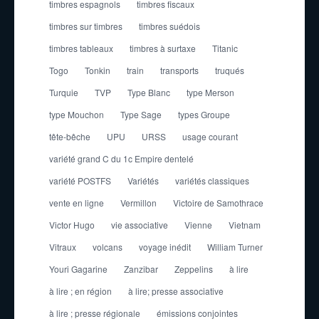
timbres espagnols
timbres fiscaux
timbres sur timbres
timbres suédois
timbres tableaux
timbres à surtaxe
Titanic
Togo
Tonkin
train
transports
truqués
Turquie
TVP
Type Blanc
type Merson
type Mouchon
Type Sage
types Groupe
tête-bêche
UPU
URSS
usage courant
variété grand C du 1c Empire dentelé
variété POSTFS
Variétés
variétés classiques
vente en ligne
Vermillon
Victoire de Samothrace
Victor Hugo
vie associative
Vienne
Vietnam
Vitraux
volcans
voyage inédit
William Turner
Youri Gagarine
Zanzibar
Zeppelins
à lire
à lire ; en région
à lire; presse associative
à lire ; presse régionale
émissions conjointes