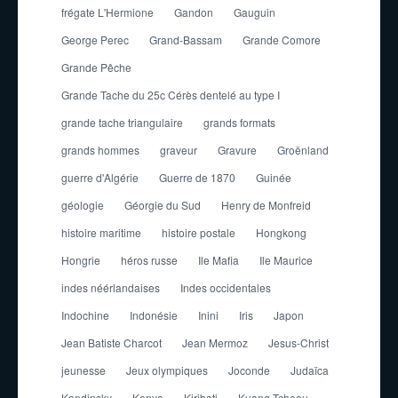
frégate L'Hermione
Gandon
Gauguin
George Perec
Grand-Bassam
Grande Comore
Grande Pêche
Grande Tache du 25c Cérès dentelé au type I
grande tache triangulaire
grands formats
grands hommes
graveur
Gravure
Groënland
guerre d'Algérie
Guerre de 1870
Guinée
géologie
Géorgie du Sud
Henry de Monfreid
histoire maritime
histoire postale
Hongkong
Hongrie
héros russe
Ile Mafia
Ile Maurice
indes néérlandaises
Indes occidentales
Indochine
Indonésie
Inini
Iris
Japon
Jean Batiste Charcot
Jean Mermoz
Jesus-Christ
jeunesse
Jeux olympiques
Joconde
Judaïca
Kandinsky
Kenya
Kiribati
Kuang-Tcheou