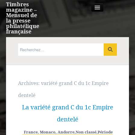
Timbres
magazine –
Mensuel de
la presse
philatélique
française
Qui sommes nous?
France, Monaco, Andorre
Expression française
Archives:
variété grand C du 1c Empire
dentelé
Europe
La variété grand C du 1c Empire
Outre-mer
dentelé
Agenda
France, Monaco, Andorre
,
Non classé
,
Période