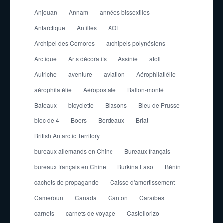
Anjouan
Annam
années bissextiles
Antarctique
Antilles
AOF
Archipel des Comores
archipels polynésiens
Arctique
Arts décoratifs
Assinie
atoll
Autriche
aventure
aviation
Aérophilatlélie
aérophilatélie
Aéropostale
Ballon-monté
Bateaux
bicyclette
Blasons
Bleu de Prusse
bloc de 4
Boers
Bordeaux
Briat
British Antarctic Territory
bureaux allemands en Chine
Bureaux français
bureaux français en Chine
Burkina Faso
Bénin
cachets de propagande
Caisse d'amortissement
Cameroun
Canada
Canton
Caraïbes
carnets
carnets de voyage
Castellorizo