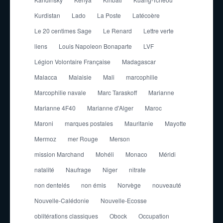
Kurdistan
Lado
La Poste
Latécoère
Le 20 centimes Sage
Le Renard
Lettre verte
liens
Louis Napoleon Bonaparte
LVF
Légion Volontaire Française
Madagascar
Malacca
Malaisie
Mali
marcophilie
Marcophilie navale
Marc Taraskoff
Marianne
Marianne 4F40
Marianne d'Alger
Maroc
Maroni
marques postales
Mauritanie
Mayotte
Mermoz
mer Rouge
Merson
mission Marchand
Mohéli
Monaco
Méridi
natalité
Naufrage
Niger
nitrate
non dentelés
non émis
Norvège
nouveauté
Nouvelle-Calédonie
Nouvelle-Ecosse
oblitérations classiques
Obock
Occupation