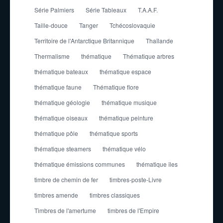
Série Palmiers
Série Tableaux
T.A.A.F.
Taille-douce
Tanger
Tchécoslovaquie
Territoire de l'Antarctique Britannique
Thaïlande
Thermalisme
thématique
Thématique arbres
thématique bateaux
thématique espace
thématique faune
Thématique flore
thématique géologie
thématique musique
thématique oiseaux
thématique peinture
thématique pôle
thématique sports
thématique steamers
thématique vélo
thématique émissions communes
thématique îles
timbre de chemin de fer
timbres-poste-Livre
timbres amende
timbres classiques
Timbres de l'amertume
timbres de l'Empire