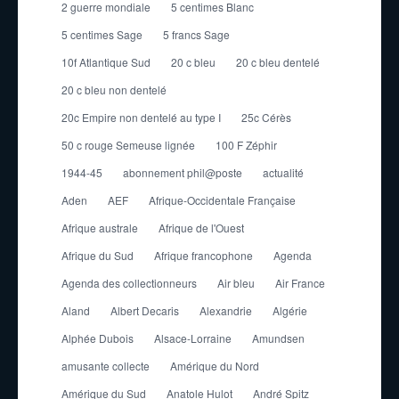
2 guerre mondiale
5 centimes Blanc
5 centimes Sage
5 francs Sage
10f Atlantique Sud
20 c bleu
20 c bleu dentelé
20 c bleu non dentelé
20c Empire non dentelé au type I
25c Cérès
50 c rouge Semeuse lignée
100 F Zéphir
1944-45
abonnement phil@poste
actualité
Aden
AEF
Afrique-Occidentale Française
Afrique australe
Afrique de l'Ouest
Afrique du Sud
Afrique francophone
Agenda
Agenda des collectionneurs
Air bleu
Air France
Aland
Albert Decaris
Alexandrie
Algérie
Alphée Dubois
Alsace-Lorraine
Amundsen
amusante collecte
Amérique du Nord
Amérique du Sud
Anatole Hulot
André Spitz