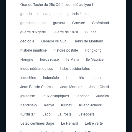
Grande Tache du 25c Cérès dentelé au type I
grande tache triangulaire
grands formats
grands hommes
graveur
Gravure
Groënland
guerre d'Algérie
Guerre de 1870
Guinée
géologie
Géorgie du Sud
Henry de Monfreid
histoire maritime
histoire postale
Hongkong
Hongrie
héros russe
Ile Mafia
Ile Maurice
indes néérlandaises
Indes occidentales
Indochine
Indonésie
Inini
Iris
Japon
Jean Batiste Charcot
Jean Mermoz
Jesus-Christ
jeunesse
Jeux olympiques
Joconde
Judaïca
Kandinsky
Kenya
Kiribati
Kuang-Tcheou
Kurdistan
Lado
La Poste
Latécoère
Le 20 centimes Sage
Le Renard
Lettre verte