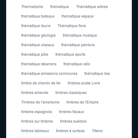
Thermalisme
thématique
Thématique arbres
thématique bateaux
thématique espace
thématique faune
Thématique flore
thématique géologie
thématique musique
thématique oiseaux
thématique peinture
thématique pôle
thématique sports
thématique steamers
thématique vélo
thématique émissions communes
thématique îles
timbre de chemin de fer
timbres-poste-Livre
timbres amende
timbres classiques
Timbres de l'amertume
timbres de l'Empire
timbres espagnols
timbres fiscaux
timbres sur timbres
timbres suédois
timbres tableaux
timbres à surtaxe
Titanic