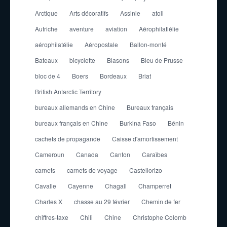
Arctique
Arts décoratifs
Assinie
atoll
Autriche
aventure
aviation
Aérophilatlélie
aérophilatélie
Aéropostale
Ballon-monté
Bateaux
bicyclette
Blasons
Bleu de Prusse
bloc de 4
Boers
Bordeaux
Briat
British Antarctic Territory
bureaux allemands en Chine
Bureaux français
bureaux français en Chine
Burkina Faso
Bénin
cachets de propagande
Caisse d'amortissement
Cameroun
Canada
Canton
Caraïbes
carnets
carnets de voyage
Castellorizo
Cavalle
Cayenne
Chagall
Champerret
Charles X
chasse au 29 février
Chemin de fer
chiffres-taxe
Chili
Chine
Christophe Colomb