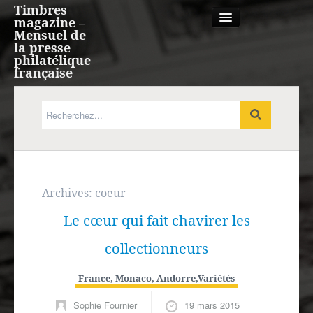
Timbres
magazine –
Mensuel de
la presse
philatélique
française
Qui sommes nous?
France, Monaco, Andorre
Expression française
Archives:
coeur
Le cœur qui fait chavirer les
Europe
collectionneurs
Outre-mer
France, Monaco, Andorre
,
Variétés
Agenda
Sophie Fournier
19 mars 2015