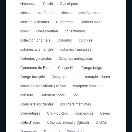
chômeurs
Cilicie
Classiques
classiques de France
classiques monégasques
clefs pour débuter
Clipperton
Clément Ader
coeur
Collaboration
collectionner
collection originale
Colombo
colonies
colonies allemandes
colonies françaises
Colonies générales
Colonies portugaises
Commune de Paris
Congo-Nil
Congo belge
Congo français
Congo portugais
conquistadores
conquête de l'Atlantique Sud
conquête spatiale
conseils
Constantinople
Coq
Courriers accidentés
courriers maritimes
Couvertures
Croix-du-Sud
croix-rouge
Cérès
Côte d'Ivoire
Côte des Somalis-Djibouti
D.O.M.
Danemark
Dentelure
Dirigeables