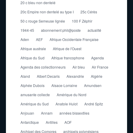
20 c bleu non dentelé
20c Empire non dentelé au type I
25c Cérès
50 c rouge Semeuse lignée
100 F Zéphir
1944-45
abonnement phil@poste
actualité
Aden
AEF
Afrique-Occidentale Française
Afrique australe
Afrique de l'Ouest
Afrique du Sud
Afrique francophone
Agenda
Agenda des collectionneurs
Air bleu
Air France
Aland
Albert Decaris
Alexandrie
Algérie
Alphée Dubois
Alsace-Lorraine
Amundsen
amusante collecte
Amérique du Nord
Amérique du Sud
Anatole Hulot
André Spitz
Anjouan
Annam
années bissextiles
Antarctique
Antilles
AOF
Archipel des Comores
archipels polynésiens