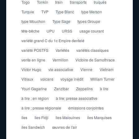
Togo
Tonkin
train
transports
truqués
Turquie
TVP
Type Blanc
type Merson
type Mouchon
Type Sage
types Groupe
tête-bêche
UPU
URSS
usage courant
variété grand C du 1c Empire dentelé
variété POSTFS
Variétés
variétés classiques
vente en ligne
Vermillon
Victoire de Samothrace
Victor Hugo
vie associative
Vienne
Vietnam
Vitraux
volcans
voyage inédit
William Turner
Youri Gagarine
Zanzibar
Zeppelins
à lire
à lire ; en région
à lire; presse associative
à lire ; presse régionale
émissions conjointes
îles
îles Fidji
îles Malouines
îles Marquises
îles Sandwich
œuvres de l'air