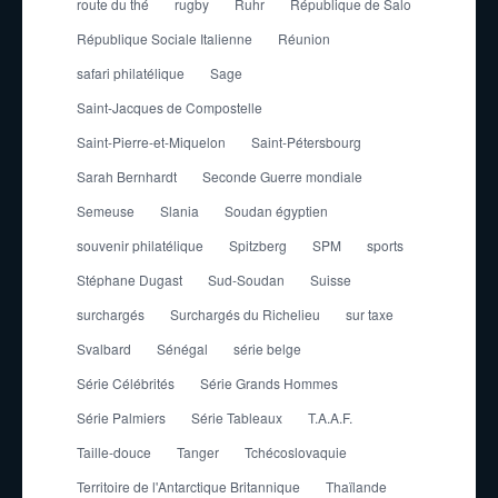
route du thé
rugby
Ruhr
République de Salo
République Sociale Italienne
Réunion
safari philatélique
Sage
Saint-Jacques de Compostelle
Saint-Pierre-et-Miquelon
Saint-Pétersbourg
Sarah Bernhardt
Seconde Guerre mondiale
Semeuse
Slania
Soudan égyptien
souvenir philatélique
Spitzberg
SPM
sports
Stéphane Dugast
Sud-Soudan
Suisse
surchargés
Surchargés du Richelieu
sur taxe
Svalbard
Sénégal
série belge
Série Célébrités
Série Grands Hommes
Série Palmiers
Série Tableaux
T.A.A.F.
Taille-douce
Tanger
Tchécoslovaquie
Territoire de l'Antarctique Britannique
Thaïlande