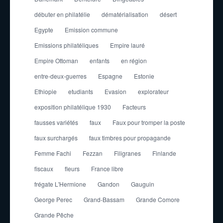
débuter en philatélie
dématérialisation
désert
Egypte
Emission commune
Emissions philatéliques
Empire lauré
Empire Ottoman
enfants
en région
entre-deux-guerres
Espagne
Estonie
Ethiopie
etudiants
Evasion
explorateur
exposition philatélique 1930
Facteurs
fausses variétés
faux
Faux pour tromper la poste
faux surchargés
faux timbres pour propagande
Femme Fachi
Fezzan
Filigranes
Finlande
fiscaux
fleurs
France libre
frégate L'Hermione
Gandon
Gauguin
George Perec
Grand-Bassam
Grande Comore
Grande Pêche