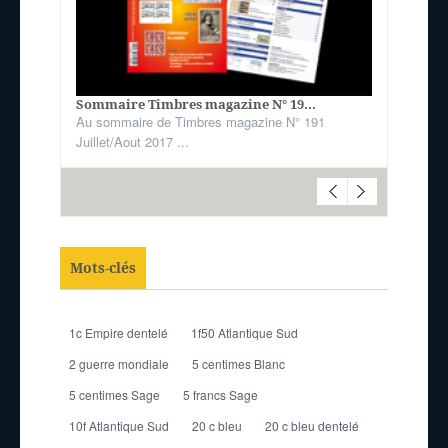
Sommaire Timbres magazine N° 19...
Au sommaire de Timbres magazine N° 191
Juillet/Aout 2017 ...
Mots-clés
1c Empire dentelé
1f50 Atlantique Sud
2 guerre mondiale
5 centimes Blanc
5 centimes Sage
5 francs Sage
10f Atlantique Sud
20 c bleu
20 c bleu dentelé