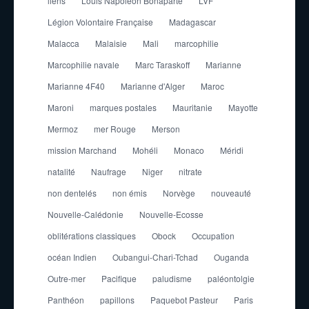
liens
Louis Napoleon Bonaparte
LVF
Légion Volontaire Française
Madagascar
Malacca
Malaisie
Mali
marcophilie
Marcophilie navale
Marc Taraskoff
Marianne
Marianne 4F40
Marianne d'Alger
Maroc
Maroni
marques postales
Mauritanie
Mayotte
Mermoz
mer Rouge
Merson
mission Marchand
Mohéli
Monaco
Méridi
natalité
Naufrage
Niger
nitrate
non dentelés
non émis
Norvège
nouveauté
Nouvelle-Calédonie
Nouvelle-Ecosse
oblitérations classiques
Obock
Occupation
océan Indien
Oubangui-Chari-Tchad
Ouganda
Outre-mer
Pacifique
paludisme
paléontolgie
Panthéon
papillons
Paquebot Pasteur
Paris