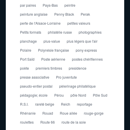
par paires
Pays-Bas
peintre
peinture anglaise
Penny Black
Perak
perte de l'Alsace-Lorraine
petites valeurs
Petits formats
philatélie russe
photographies
planchage
plus-value
plus légers que l'air
Polaire
Polynésie française
pony express
Port Saïd
Poste aérienne
postes chérifiennes
poète
premiers timbres
presidence
presse associative
Pro juventute
pseudo-entier postal
pèlerinage philatélique
pédagogie; école
Pérou
pôle Nord
Pôle Sud
R.S.I.
rareté belge
Reich
reportage
Rhénanie
Rouad
Roue ailée
rouge-gorge
roulettes
Route 66
route de la soie