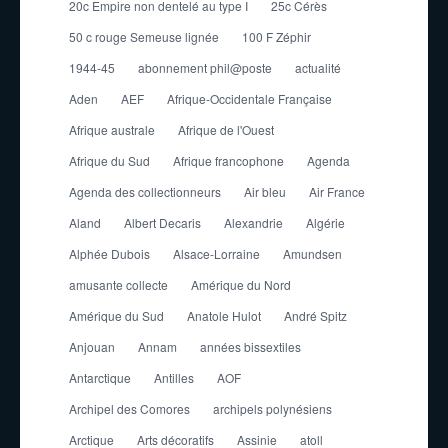
20c Empire non dentelé au type I
25c Cérès
50 c rouge Semeuse lignée
100 F Zéphir
1944-45
abonnement phil@poste
actualité
Aden
AEF
Afrique-Occidentale Française
Afrique australe
Afrique de l'Ouest
Afrique du Sud
Afrique francophone
Agenda
Agenda des collectionneurs
Air bleu
Air France
Aland
Albert Decaris
Alexandrie
Algérie
Alphée Dubois
Alsace-Lorraine
Amundsen
amusante collecte
Amérique du Nord
Amérique du Sud
Anatole Hulot
André Spitz
Anjouan
Annam
années bissextiles
Antarctique
Antilles
AOF
Archipel des Comores
archipels polynésiens
Arctique
Arts décoratifs
Assinie
atoll