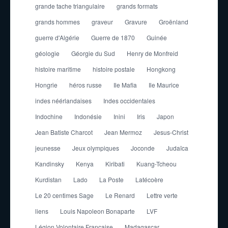
grande tache triangulaire
grands formats
grands hommes
graveur
Gravure
Groënland
guerre d'Algérie
Guerre de 1870
Guinée
géologie
Géorgie du Sud
Henry de Monfreid
histoire maritime
histoire postale
Hongkong
Hongrie
héros russe
Ile Mafia
Ile Maurice
indes néérlandaises
Indes occidentales
Indochine
Indonésie
Inini
Iris
Japon
Jean Batiste Charcot
Jean Mermoz
Jesus-Christ
jeunesse
Jeux olympiques
Joconde
Judaïca
Kandinsky
Kenya
Kiribati
Kuang-Tcheou
Kurdistan
Lado
La Poste
Latécoère
Le 20 centimes Sage
Le Renard
Lettre verte
liens
Louis Napoleon Bonaparte
LVF
Légion Volontaire Française
Madagascar