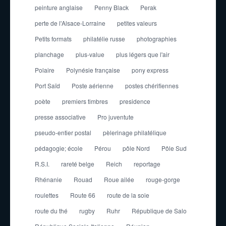
peinture anglaise
Penny Black
Perak
perte de l'Alsace-Lorraine
petites valeurs
Petits formats
philatélie russe
photographies
planchage
plus-value
plus légers que l'air
Polaire
Polynésie française
pony express
Port Saïd
Poste aérienne
postes chérifiennes
poète
premiers timbres
presidence
presse associative
Pro juventute
pseudo-entier postal
pèlerinage philatélique
pédagogie; école
Pérou
pôle Nord
Pôle Sud
R.S.I.
rareté belge
Reich
reportage
Rhénanie
Rouad
Roue ailée
rouge-gorge
roulettes
Route 66
route de la soie
route du thé
rugby
Ruhr
République de Salo