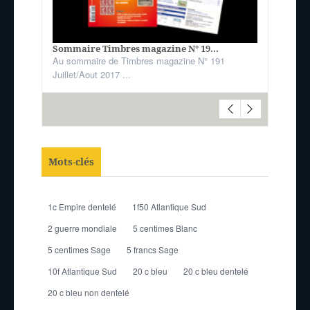
Sommaire Timbres magazine N° 19...
Au sommaire de Timbres magazine N° 191
Juillet/Aout 2017 ...
Mots-clés
1c Empire dentelé
1f50 Atlantique Sud
2 guerre mondiale
5 centimes Blanc
5 centimes Sage
5 francs Sage
10f Atlantique Sud
20 c bleu
20 c bleu dentelé
20 c bleu non dentelé