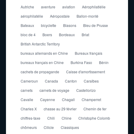
Autriche
aventure
aviation
Aérophilatlélie
aérophilatélie
Aéropostale
Ballon-monté
Bateaux
bicyclette
Blasons
Bleu de Prusse
bloc de 4
Boers
Bordeaux
Briat
British Antarctic Territory
bureaux allemands en Chine
Bureaux français
bureaux français en Chine
Burkina Faso
Bénin
cachets de propagande
Caisse d'amortissement
Cameroun
Canada
Canton
Caraïbes
carnets
carnets de voyage
Castellorizo
Cavalle
Cayenne
Chagall
Champerret
Charles X
chasse au 29 février
Chemin de fer
chiffres-taxe
Chili
Chine
Christophe Colomb
chômeurs
Cilicie
Classiques