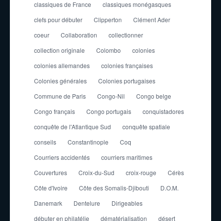
classiques de France
classiques monégasques
clefs pour débuter
Clipperton
Clément Ader
coeur
Collaboration
collectionner
collection originale
Colombo
colonies
colonies allemandes
colonies françaises
Colonies générales
Colonies portugaises
Commune de Paris
Congo-Nil
Congo belge
Congo français
Congo portugais
conquistadores
conquête de l'Atlantique Sud
conquête spatiale
conseils
Constantinople
Coq
Courriers accidentés
courriers maritimes
Couvertures
Croix-du-Sud
croix-rouge
Cérès
Côte d'Ivoire
Côte des Somalis-Djibouti
D.O.M.
Danemark
Dentelure
Dirigeables
débuter en philatélie
dématérialisation
désert