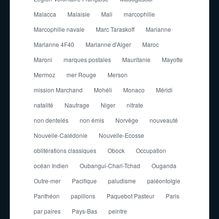
Malacca
Malaisie
Mali
marcophilie
Marcophilie navale
Marc Taraskoff
Marianne
Marianne 4F40
Marianne d'Alger
Maroc
Maroni
marques postales
Mauritanie
Mayotte
Mermoz
mer Rouge
Merson
mission Marchand
Mohéli
Monaco
Méridi
natalité
Naufrage
Niger
nitrate
non dentelés
non émis
Norvège
nouveauté
Nouvelle-Calédonie
Nouvelle-Ecosse
oblitérations classiques
Obock
Occupation
océan Indien
Oubangui-Chari-Tchad
Ouganda
Outre-mer
Pacifique
paludisme
paléontolgie
Panthéon
papillons
Paquebot Pasteur
Paris
par paires
Pays-Bas
peintre