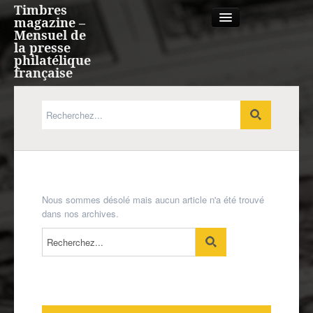
Timbres
magazine –
Mensuel de
la presse
philatélique
française
Qui sommes nous?
France, Monaco, Andorre
Expression française
Nous sommes désolé mais aucun article n'a été trouvé
dans nos archives.
Europe
Outre-mer
Agenda