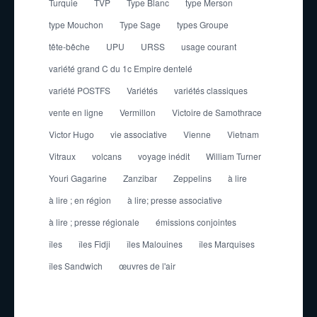
Turquie
TVP
Type Blanc
type Merson
type Mouchon
Type Sage
types Groupe
tête-bêche
UPU
URSS
usage courant
variété grand C du 1c Empire dentelé
variété POSTFS
Variétés
variétés classiques
vente en ligne
Vermillon
Victoire de Samothrace
Victor Hugo
vie associative
Vienne
Vietnam
Vitraux
volcans
voyage inédit
William Turner
Youri Gagarine
Zanzibar
Zeppelins
à lire
à lire ; en région
à lire; presse associative
à lire ; presse régionale
émissions conjointes
îles
îles Fidji
îles Malouines
îles Marquises
îles Sandwich
œuvres de l'air