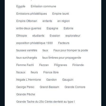
Egypte
Emission commune
Emissions philatéliques
Empire lauré
Empire Ottoman
enfants
en région
entre-deux-guerres
Espagne
Estonie
Ethiopie
etudiants
Evasion
explorateur
exposition philatélique 1930
Facteurs
fausses variétés
faux
Faux pour tromper la poste
faux surchargés
faux timbres pour propagande
Femme Fachi
Fezzan
Filigranes
Finlande
fiscaux
fleurs
France libre
frégate L'Hermione
Gandon
Gauguin
George Perec
Grand-Bassam
Grande Comore
Grande Pêche
Grande Tache du 25c Cérès dentelé au type I