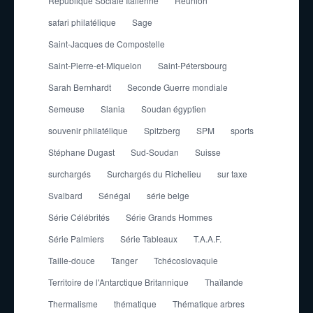
République Sociale Italienne
Réunion
safari philatélique
Sage
Saint-Jacques de Compostelle
Saint-Pierre-et-Miquelon
Saint-Pétersbourg
Sarah Bernhardt
Seconde Guerre mondiale
Semeuse
Slania
Soudan égyptien
souvenir philatélique
Spitzberg
SPM
sports
Stéphane Dugast
Sud-Soudan
Suisse
surchargés
Surchargés du Richelieu
sur taxe
Svalbard
Sénégal
série belge
Série Célébrités
Série Grands Hommes
Série Palmiers
Série Tableaux
T.A.A.F.
Taille-douce
Tanger
Tchécoslovaquie
Territoire de l'Antarctique Britannique
Thaïlande
Thermalisme
thématique
Thématique arbres