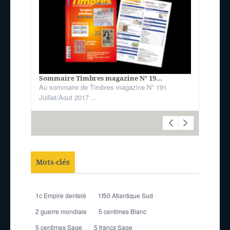
Sommaire Timbres magazine N° 19...
Au sommaire de Timbres magazine N° 191
Juillet/Aout 2017 ...
Mots-clés
1c Empire dentelé
1f50 Atlantique Sud
2 guerre mondiale
5 centimes Blanc
5 centimes Sage
5 francs Sage