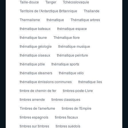
Taille-douce
Tanger
Tchécoslovaquie
Territoire de l'Antarctique Britannique
Thaïlande
Thermalisme
thématique
Thématique arbres
thématique bateaux
thématique espace
thématique faune
Thématique flore
thématique géologie
thématique musique
thématique oiseaux
thématique peinture
thématique pôle
thématique sports
thématique steamers
thématique vélo
thématique émissions communes
thématique îles
timbre de chemin de fer
timbres-poste-Livre
timbres amende
timbres classiques
Timbres de l'amertume
timbres de l'Empire
timbres espagnols
timbres fiscaux
timbres sur timbres
timbres suédois