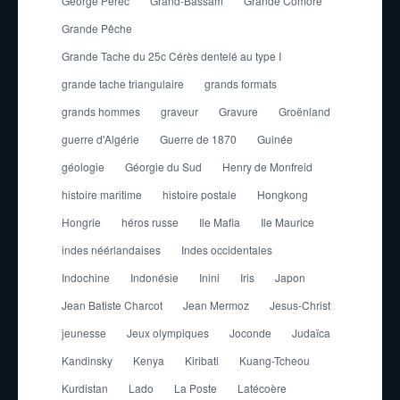
George Perec
Grand-Bassam
Grande Comore
Grande Pêche
Grande Tache du 25c Cérès dentelé au type I
grande tache triangulaire
grands formats
grands hommes
graveur
Gravure
Groënland
guerre d'Algérie
Guerre de 1870
Guinée
géologie
Géorgie du Sud
Henry de Monfreid
histoire maritime
histoire postale
Hongkong
Hongrie
héros russe
Ile Mafia
Ile Maurice
indes néérlandaises
Indes occidentales
Indochine
Indonésie
Inini
Iris
Japon
Jean Batiste Charcot
Jean Mermoz
Jesus-Christ
jeunesse
Jeux olympiques
Joconde
Judaïca
Kandinsky
Kenya
Kiribati
Kuang-Tcheou
Kurdistan
Lado
La Poste
Latécoère