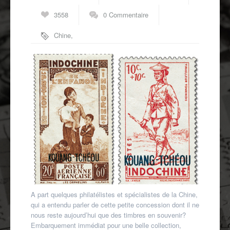
Autres spécialités
3558
0 Commentaire
Mon compte
Chine
,
Kuang-Tcheou
,
route du thé
A part quelques philatélistes et spécialistes de la Chine,
qui a entendu parler de cette petite concession dont il ne
nous reste aujourd’hui que des timbres en souvenir?
Embarquement immédiat pour une belle collection,