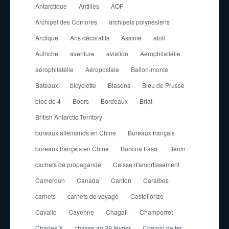
Antarctique
Antilles
AOF
Archipel des Comores
archipels polynésiens
Arctique
Arts décoratifs
Assinie
atoll
Autriche
aventure
aviation
Aérophilatlélie
aérophilatélie
Aéropostale
Ballon-monté
Bateaux
bicyclette
Blasons
Bleu de Prusse
bloc de 4
Boers
Bordeaux
Briat
British Antarctic Territory
bureaux allemands en Chine
Bureaux français
bureaux français en Chine
Burkina Faso
Bénin
cachets de propagande
Caisse d'amortissement
Cameroun
Canada
Canton
Caraïbes
carnets
carnets de voyage
Castellorizo
Cavalle
Cayenne
Chagall
Champerret
Charles X
chasse au 29 février
Chemin de fer