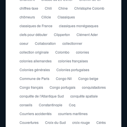
chiffres-taxe
Chili
Chine
Christophe Colomb
chômeurs
Cilicie
Classiques
classiques de France
classiques monégasques
clefs pour débuter
Clipperton
Clément Ader
coeur
Collaboration
collectionner
collection originale
Colombo
colonies
colonies allemandes
colonies françaises
Colonies générales
Colonies portugaises
Commune de Paris
Congo-Nil
Congo belge
Congo français
Congo portugais
conquistadores
conquête de l'Atlantique Sud
conquête spatiale
conseils
Constantinople
Coq
Courriers accidentés
courriers maritimes
Couvertures
Croix-du-Sud
croix-rouge
Cérès