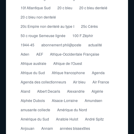
10f Atlantique Sud
20 c bleu
20 c bleu dentelé
20 c bleu non dentelé
20c Empire non dentelé au type I
25c Cérès
50 c rouge Semeuse lignée
100 F Zéphir
1944-45
abonnement phil@poste
actualité
Aden
AEF
Afrique-Occidentale Française
Afrique australe
Afrique de l'Ouest
Afrique du Sud
Afrique francophone
Agenda
Agenda des collectionneurs
Air bleu
Air France
Aland
Albert Decaris
Alexandrie
Algérie
Alphée Dubois
Alsace-Lorraine
Amundsen
amusante collecte
Amérique du Nord
Amérique du Sud
Anatole Hulot
André Spitz
Anjouan
Annam
années bissextiles