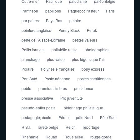
Outre-mer
Pacifique
paludisme
paléontolgie
Panthéon
papillons
Paquebot Pasteur
Paris
par paires
Pays-Bas
peintre
peinture anglaise
Penny Black
Perak
perte de l'Alsace-Lorraine
petites valeurs
Petits formats
philatélie russe
photographies
planchage
plus-value
plus légers que l'air
Polaire
Polynésie française
pony express
Port Saïd
Poste aérienne
postes chérifiennes
poète
premiers timbres
presidence
presse associative
Pro juventute
pseudo-entier postal
pèlerinage philatélique
pédagogie; école
Pérou
pôle Nord
Pôle Sud
R.S.I.
rareté belge
Reich
reportage
Rhénanie
Rouad
Roue ailée
rouge-gorge