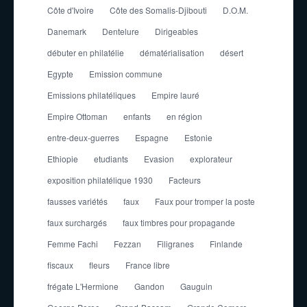
Côte d'Ivoire
Côte des Somalis-Djibouti
D.O.M.
Danemark
Dentelure
Dirigeables
débuter en philatélie
dématérialisation
désert
Egypte
Emission commune
Emissions philatéliques
Empire lauré
Empire Ottoman
enfants
en région
entre-deux-guerres
Espagne
Estonie
Ethiopie
etudiants
Evasion
explorateur
exposition philatélique 1930
Facteurs
fausses variétés
faux
Faux pour tromper la poste
faux surchargés
faux timbres pour propagande
Femme Fachi
Fezzan
Filigranes
Finlande
fiscaux
fleurs
France libre
frégate L'Hermione
Gandon
Gauguin