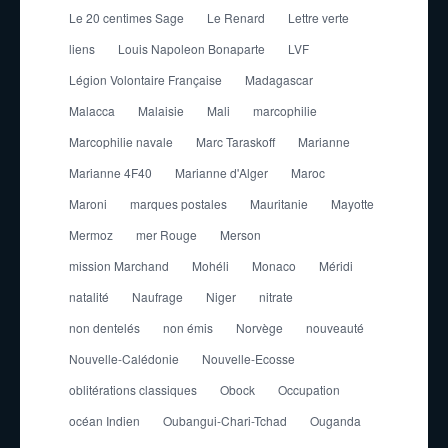
Le 20 centimes Sage
Le Renard
Lettre verte
liens
Louis Napoleon Bonaparte
LVF
Légion Volontaire Française
Madagascar
Malacca
Malaisie
Mali
marcophilie
Marcophilie navale
Marc Taraskoff
Marianne
Marianne 4F40
Marianne d'Alger
Maroc
Maroni
marques postales
Mauritanie
Mayotte
Mermoz
mer Rouge
Merson
mission Marchand
Mohéli
Monaco
Méridi
natalité
Naufrage
Niger
nitrate
non dentelés
non émis
Norvège
nouveauté
Nouvelle-Calédonie
Nouvelle-Ecosse
oblitérations classiques
Obock
Occupation
océan Indien
Oubangui-Chari-Tchad
Ouganda