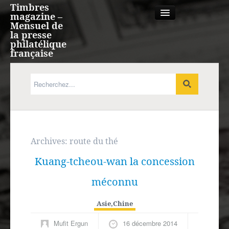
Timbres
magazine –
Mensuel de
la presse
philatélique
française
Qui sommes nous?
France, Monaco, Andorre
Expression française
Archives:
route du thé
Kuang-tcheou-wan la concession
Europe
méconnu
Outre-mer
Asie
,
Chine
Agenda
Mufit Ergun
16 décembre 2014