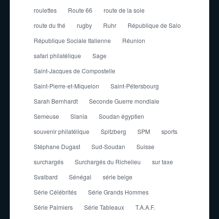
roulettes
Route 66
route de la soie
route du thé
rugby
Ruhr
République de Salo
République Sociale Italienne
Réunion
safari philatélique
Sage
Saint-Jacques de Compostelle
Saint-Pierre-et-Miquelon
Saint-Pétersbourg
Sarah Bernhardt
Seconde Guerre mondiale
Semeuse
Slania
Soudan égyptien
souvenir philatélique
Spitzberg
SPM
sports
Stéphane Dugast
Sud-Soudan
Suisse
surchargés
Surchargés du Richelieu
sur taxe
Svalbard
Sénégal
série belge
Série Célébrités
Série Grands Hommes
Série Palmiers
Série Tableaux
T.A.A.F.