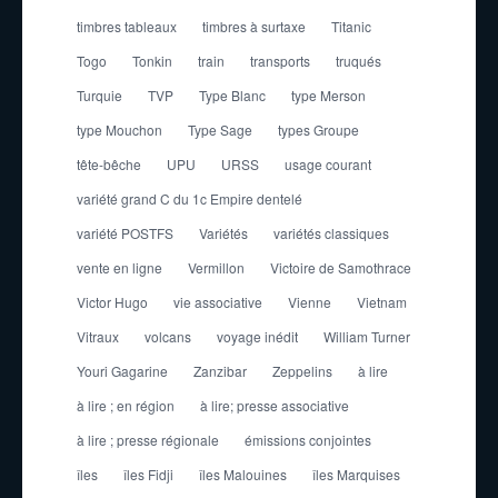
timbres tableaux
timbres à surtaxe
Titanic
Togo
Tonkin
train
transports
truqués
Turquie
TVP
Type Blanc
type Merson
type Mouchon
Type Sage
types Groupe
tête-bêche
UPU
URSS
usage courant
variété grand C du 1c Empire dentelé
variété POSTFS
Variétés
variétés classiques
vente en ligne
Vermillon
Victoire de Samothrace
Victor Hugo
vie associative
Vienne
Vietnam
Vitraux
volcans
voyage inédit
William Turner
Youri Gagarine
Zanzibar
Zeppelins
à lire
à lire ; en région
à lire; presse associative
à lire ; presse régionale
émissions conjointes
îles
îles Fidji
îles Malouines
îles Marquises