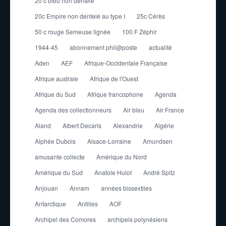
20 c bleu non dentelé
20c Empire non dentelé au type I
25c Cérès
50 c rouge Semeuse lignée
100 F Zéphir
1944-45
abonnement phil@poste
actualité
Aden
AEF
Afrique-Occidentale Française
Afrique australe
Afrique de l'Ouest
Afrique du Sud
Afrique francophone
Agenda
Agenda des collectionneurs
Air bleu
Air France
Aland
Albert Decaris
Alexandrie
Algérie
Alphée Dubois
Alsace-Lorraine
Amundsen
amusante collecte
Amérique du Nord
Amérique du Sud
Anatole Hulot
André Spitz
Anjouan
Annam
années bissextiles
Antarctique
Antilles
AOF
Archipel des Comores
archipels polynésiens