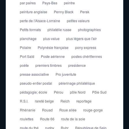
par paires
Pays-Bas
peintre
peinture anglaise
Penny Black
Perak
perte de l'Alsace-Lorraine
petites valeurs
Petits formats
philatélie russe
photographies
planchage
plus-value
plus légers que l'air
Polaire
Polynésie française
pony express
Port Saïd
Poste aérienne
postes chérifiennes
poète
premiers timbres
presidence
presse associative
Pro juventute
pseudo-entier postal
pèlerinage philatélique
pédagogie; école
Pérou
pôle Nord
Pôle Sud
R.S.I.
rareté belge
Reich
reportage
Rhénanie
Rouad
Roue ailée
rouge-gorge
roulettes
Route 66
route de la soie
route du thé
rugby
Ruhr
République de Salo