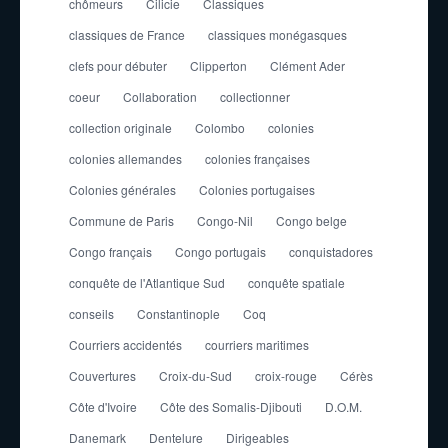
chômeurs
Cilicie
Classiques
classiques de France
classiques monégasques
clefs pour débuter
Clipperton
Clément Ader
coeur
Collaboration
collectionner
collection originale
Colombo
colonies
colonies allemandes
colonies françaises
Colonies générales
Colonies portugaises
Commune de Paris
Congo-Nil
Congo belge
Congo français
Congo portugais
conquistadores
conquête de l'Atlantique Sud
conquête spatiale
conseils
Constantinople
Coq
Courriers accidentés
courriers maritimes
Couvertures
Croix-du-Sud
croix-rouge
Cérès
Côte d'Ivoire
Côte des Somalis-Djibouti
D.O.M.
Danemark
Dentelure
Dirigeables