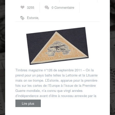
Autres spécialités
3255
0 Commentaire
Mon compte
Estonie
,
premiers timbres
Timbres magazine n°126 de septembre 2011 – On la
prend pour un pays balte telles la Lettonie et la Lituanie
mais on se trompe. L’Estonie, apparue pour la première
fois sur les cartes de l’Europe à l’issue de la Première
Guerre mondiale, n’a connu que vingt années
d’indépendance avant d’être à nouveau annexée par la
Lire plus