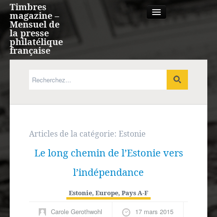
Timbres
magazine –
Mensuel de
la presse
philatélique
française
Qui sommes nous?
France, Monaco, Andorre
Expression française
Articles de la catégorie:
Estonie
Le long chemin de l’Estonie vers
Europe
l’indépendance
Outre-mer
Estonie
,
Europe
,
Pays A-F
Agenda
Carole Gerothwohl
17 mars 2015