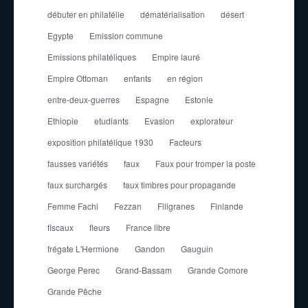
débuter en philatélie
dématérialisation
désert
Egypte
Emission commune
Emissions philatéliques
Empire lauré
Empire Ottoman
enfants
en région
entre-deux-guerres
Espagne
Estonie
Ethiopie
etudiants
Evasion
explorateur
exposition philatélique 1930
Facteurs
fausses variétés
faux
Faux pour tromper la poste
faux surchargés
faux timbres pour propagande
Femme Fachi
Fezzan
Filigranes
Finlande
fiscaux
fleurs
France libre
frégate L'Hermione
Gandon
Gauguin
George Perec
Grand-Bassam
Grande Comore
Grande Pêche