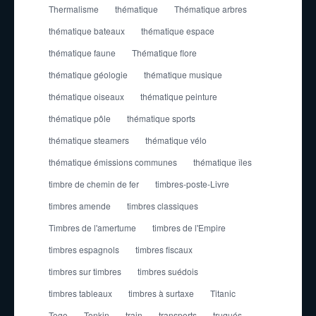
Thermalisme
thématique
Thématique arbres
thématique bateaux
thématique espace
thématique faune
Thématique flore
thématique géologie
thématique musique
thématique oiseaux
thématique peinture
thématique pôle
thématique sports
thématique steamers
thématique vélo
thématique émissions communes
thématique îles
timbre de chemin de fer
timbres-poste-Livre
timbres amende
timbres classiques
Timbres de l'amertume
timbres de l'Empire
timbres espagnols
timbres fiscaux
timbres sur timbres
timbres suédois
timbres tableaux
timbres à surtaxe
Titanic
Togo
Tonkin
train
transports
truqués