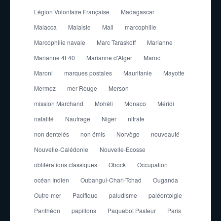
Légion Volontaire Française
Madagascar
Malacca
Malaisie
Mali
marcophilie
Marcophilie navale
Marc Taraskoff
Marianne
Marianne 4F40
Marianne d'Alger
Maroc
Maroni
marques postales
Mauritanie
Mayotte
Mermoz
mer Rouge
Merson
mission Marchand
Mohéli
Monaco
Méridi
natalité
Naufrage
Niger
nitrate
non dentelés
non émis
Norvège
nouveauté
Nouvelle-Calédonie
Nouvelle-Ecosse
oblitérations classiques
Obock
Occupation
océan Indien
Oubangui-Chari-Tchad
Ouganda
Outre-mer
Pacifique
paludisme
paléontolgie
Panthéon
papillons
Paquebot Pasteur
Paris