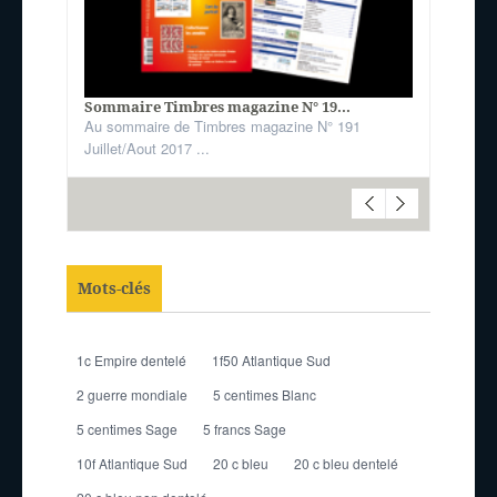
Sommaire Timbres magazine N° 19...
Au sommaire de Timbres magazine N° 191
Juillet/Aout 2017 ...
Mots-clés
1c Empire dentelé
1f50 Atlantique Sud
2 guerre mondiale
5 centimes Blanc
5 centimes Sage
5 francs Sage
10f Atlantique Sud
20 c bleu
20 c bleu dentelé