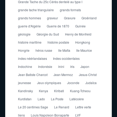
Grande Tache du 25c Cérès dentelé au type I
grande tache triangulaire
grands formats
grands hommes
graveur
Gravure
Groënland
guerre d'Algérie
Guerre de 1870
Guinée
géologie
Géorgie du Sud
Henry de Monfreid
histoire maritime
histoire postale
Hongkong
Hongrie
héros russe
Ile Mafia
Ile Maurice
indes néérlandaises
Indes occidentales
Indochine
Indonésie
Inini
Iris
Japon
Jean Batiste Charcot
Jean Mermoz
Jesus-Christ
jeunesse
Jeux olympiques
Joconde
Judaïca
Kandinsky
Kenya
Kiribati
Kuang-Tcheou
Kurdistan
Lado
La Poste
Latécoère
Le 20 centimes Sage
Le Renard
Lettre verte
liens
Louis Napoleon Bonaparte
LVF