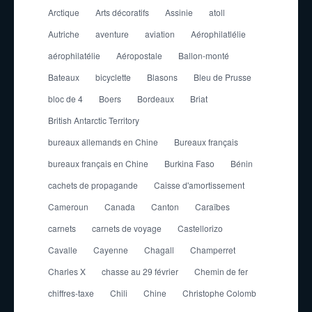
Arctique
Arts décoratifs
Assinie
atoll
Autriche
aventure
aviation
Aérophilatlélie
aérophilatélie
Aéropostale
Ballon-monté
Bateaux
bicyclette
Blasons
Bleu de Prusse
bloc de 4
Boers
Bordeaux
Briat
British Antarctic Territory
bureaux allemands en Chine
Bureaux français
bureaux français en Chine
Burkina Faso
Bénin
cachets de propagande
Caisse d'amortissement
Cameroun
Canada
Canton
Caraïbes
carnets
carnets de voyage
Castellorizo
Cavalle
Cayenne
Chagall
Champerret
Charles X
chasse au 29 février
Chemin de fer
chiffres-taxe
Chili
Chine
Christophe Colomb