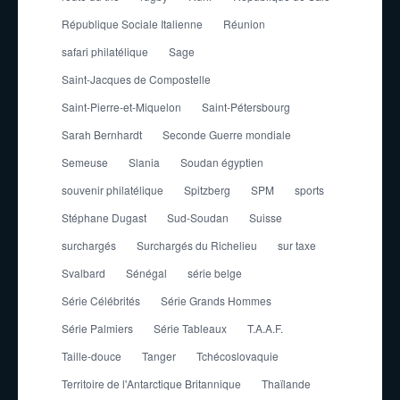
République Sociale Italienne
Réunion
safari philatélique
Sage
Saint-Jacques de Compostelle
Saint-Pierre-et-Miquelon
Saint-Pétersbourg
Sarah Bernhardt
Seconde Guerre mondiale
Semeuse
Slania
Soudan égyptien
souvenir philatélique
Spitzberg
SPM
sports
Stéphane Dugast
Sud-Soudan
Suisse
surchargés
Surchargés du Richelieu
sur taxe
Svalbard
Sénégal
série belge
Série Célébrités
Série Grands Hommes
Série Palmiers
Série Tableaux
T.A.A.F.
Taille-douce
Tanger
Tchécoslovaquie
Territoire de l'Antarctique Britannique
Thaïlande