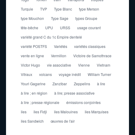
Turquie
TVP
Type Blanc
type Merson
type Mouchon
Type Sage
types Groupe
tête-bêche
UPU
URSS
usage courant
variété grand C du 1c Empire dentelé
variété POSTFS
Variétés
variétés classiques
vente en ligne
Vermillon
Victoire de Samothrace
Victor Hugo
vie associative
Vienne
Vietnam
Vitraux
volcans
voyage inédit
William Turner
Youri Gagarine
Zanzibar
Zeppelins
à lire
à lire ; en région
à lire; presse associative
à lire ; presse régionale
émissions conjointes
îles
îles Fidji
îles Malouines
îles Marquises
îles Sandwich
œuvres de l'air