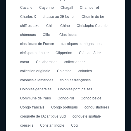
Cavalle
Cayenne
Chagall
Champerret
Charles X
chasse au 29 février
Chemin de fer
chiffres-taxe
Chili
Chine
Christophe Colomb
chômeurs
Cilicie
Classiques
classiques de France
classiques monégasques
clefs pour débuter
Clipperton
Clément Ader
coeur
Collaboration
collectionner
collection originale
Colombo
colonies
colonies allemandes
colonies françaises
Colonies générales
Colonies portugaises
Commune de Paris
Congo-Nil
Congo belge
Congo français
Congo portugais
conquistadores
conquête de l'Atlantique Sud
conquête spatiale
conseils
Constantinople
Coq