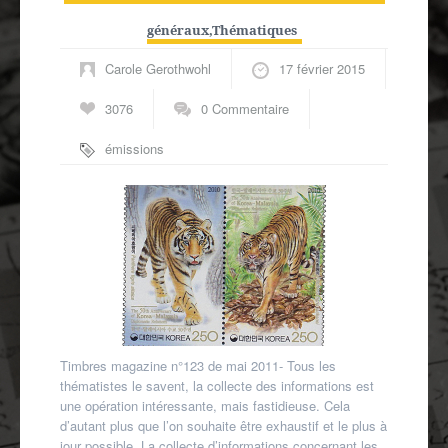
Autres spécialités
généraux
,
Thématiques
Mon compte
Carole Gerothwohl
17 février 2015
3076
0 Commentaire
émissions
conjointes
,
par
paires
,
thématique
émissions
communes
Timbres magazine n°123 de mai 2011- Tous les
thématistes le savent, la collecte des informations est
une opération intéressante, mais fastidieuse. Cela
d’autant plus que l’on souhaite être exhaustif et le plus à
jour possible. La collecte d’informations concernant les