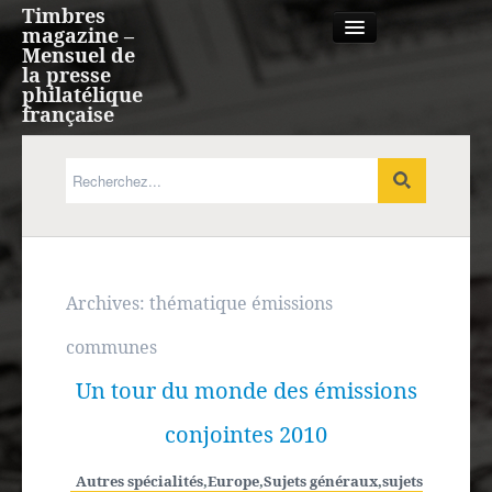
Timbres
magazine –
Mensuel de
la presse
philatélique
française
Qui sommes nous?
France, Monaco, Andorre
Expression française
Archives:
thématique émissions
communes
Europe
Un tour du monde des émissions
Outre-mer
conjointes 2010
Agenda
Autres spécialités
,
Europe
,
Sujets généraux
,
sujets