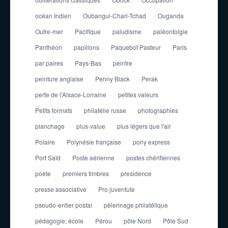
océan Indien
Oubangui-Chari-Tchad
Ouganda
Outre-mer
Pacifique
paludisme
paléontolgie
Panthéon
papillons
Paquebot Pasteur
Paris
par paires
Pays-Bas
peintre
peinture anglaise
Penny Black
Perak
perte de l'Alsace-Lorraine
petites valeurs
Petits formats
philatélie russe
photographies
planchage
plus-value
plus légers que l'air
Polaire
Polynésie française
pony express
Port Saïd
Poste aérienne
postes chérifiennes
poète
premiers timbres
presidence
presse associative
Pro juventute
pseudo-entier postal
pèlerinage philatélique
pédagogie; école
Pérou
pôle Nord
Pôle Sud