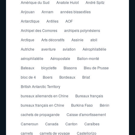
Amérique du Sud
Anatole Hulot
André Spitz
Anjouan
Annam
années bissextiles
Antarctique
Antilles
AOF
Archipel des Comores
archipels polynésiens
Arctique
Arts décoratifs
Assinie
atoll
Autriche
aventure
aviation
Aérophilatlélie
aérophilatélie
Aéropostale
Ballon-monté
Bateaux
bicyclette
Blasons
Bleu de Prusse
bloc de 4
Boers
Bordeaux
Briat
British Antarctic Territory
bureaux allemands en Chine
Bureaux français
bureaux français en Chine
Burkina Faso
Bénin
cachets de propagande
Caisse d'amortissement
Cameroun
Canada
Canton
Caraïbes
carnets
carnets de voyage
Castellorizo