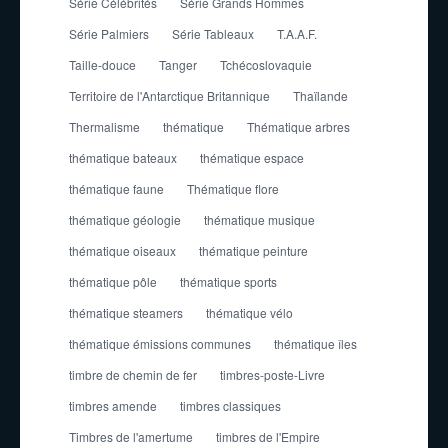
Série Célébrités
Série Grands Hommes
Série Palmiers
Série Tableaux
T.A.A.F.
Taille-douce
Tanger
Tchécoslovaquie
Territoire de l'Antarctique Britannique
Thaïlande
Thermalisme
thématique
Thématique arbres
thématique bateaux
thématique espace
thématique faune
Thématique flore
thématique géologie
thématique musique
thématique oiseaux
thématique peinture
thématique pôle
thématique sports
thématique steamers
thématique vélo
thématique émissions communes
thématique îles
timbre de chemin de fer
timbres-poste-Livre
timbres amende
timbres classiques
Timbres de l'amertume
timbres de l'Empire