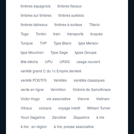
timbres espagnols
timbres fiscaux
timbres sur timbres
timbres suédois
timbres tableaux
timbres à surtaxe
Titanic
Togo
Tonkin
train
transports
truqués
Turquie
TVP
Type Blanc
type Merson
type Mouchon
Type Sage
types Groupe
tête-bêche
UPU
URSS
usage courant
variété grand C du 1c Empire dentelé
variété POSTFS
Variétés
variétés classiques
vente en ligne
Vermillon
Victoire de Samothrace
Victor Hugo
vie associative
Vienne
Vietnam
Vitraux
volcans
voyage inédit
William Turner
Youri Gagarine
Zanzibar
Zeppelins
à lire
à lire ; en région
à lire; presse associative