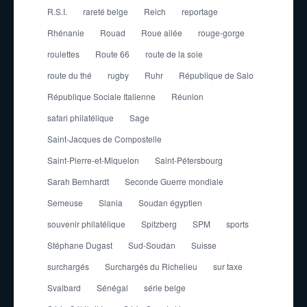
R.S.I.
rareté belge
Reich
reportage
Rhénanie
Rouad
Roue ailée
rouge-gorge
roulettes
Route 66
route de la soie
route du thé
rugby
Ruhr
République de Salo
République Sociale Italienne
Réunion
safari philatélique
Sage
Saint-Jacques de Compostelle
Saint-Pierre-et-Miquelon
Saint-Pétersbourg
Sarah Bernhardt
Seconde Guerre mondiale
Semeuse
Slania
Soudan égyptien
souvenir philatélique
Spitzberg
SPM
sports
Stéphane Dugast
Sud-Soudan
Suisse
surchargés
Surchargés du Richelieu
sur taxe
Svalbard
Sénégal
série belge