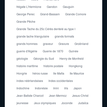
frégate L'Hermione
Gandon
Gauguin
George Perec
Grand-Bassam
Grande Comore
Grande Pêche
Grande Tache du 25c Cérès dentelé au type I
grande tache triangulaire
grands formats
grands hommes
graveur
Gravure
Groënland
guerre d'Algérie
Guerre de 1870
Guinée
géologie
Géorgie du Sud
Henry de Monfreid
histoire maritime
histoire postale
Hongkong
Hongrie
héros russe
Ile Mafia
Ile Maurice
indes néérlandaises
Indes occidentales
Indochine
Indonésie
Inini
Iris
Japon
Jean Batiste Charcot
Jean Mermoz
Jesus-Christ
jeunesse
Jeux olympiques
Joconde
Judaïca