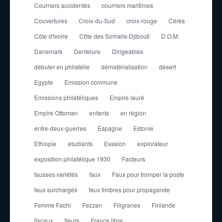
Courriers accidentés
courriers maritimes
Couvertures
Croix-du-Sud
croix-rouge
Cérès
Côte d'Ivoire
Côte des Somalis-Djibouti
D.O.M.
Danemark
Dentelure
Dirigeables
débuter en philatélie
dématérialisation
désert
Egypte
Emission commune
Emissions philatéliques
Empire lauré
Empire Ottoman
enfants
en région
entre-deux-guerres
Espagne
Estonie
Ethiopie
etudiants
Evasion
explorateur
exposition philatélique 1930
Facteurs
fausses variétés
faux
Faux pour tromper la poste
faux surchargés
faux timbres pour propagande
Femme Fachi
Fezzan
Filigranes
Finlande
fiscaux
fleurs
France libre