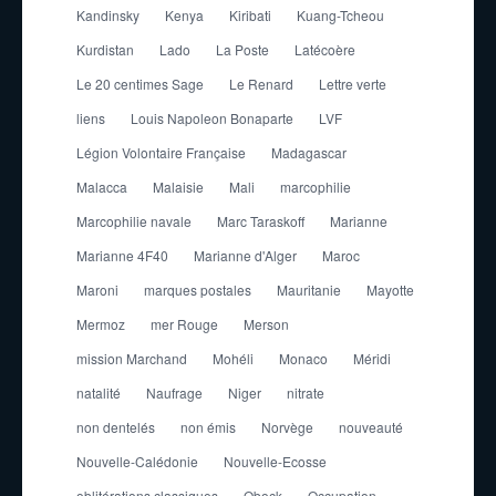
Kandinsky
Kenya
Kiribati
Kuang-Tcheou
Kurdistan
Lado
La Poste
Latécoère
Le 20 centimes Sage
Le Renard
Lettre verte
liens
Louis Napoleon Bonaparte
LVF
Légion Volontaire Française
Madagascar
Malacca
Malaisie
Mali
marcophilie
Marcophilie navale
Marc Taraskoff
Marianne
Marianne 4F40
Marianne d'Alger
Maroc
Maroni
marques postales
Mauritanie
Mayotte
Mermoz
mer Rouge
Merson
mission Marchand
Mohéli
Monaco
Méridi
natalité
Naufrage
Niger
nitrate
non dentelés
non émis
Norvège
nouveauté
Nouvelle-Calédonie
Nouvelle-Ecosse
oblitérations classiques
Obock
Occupation