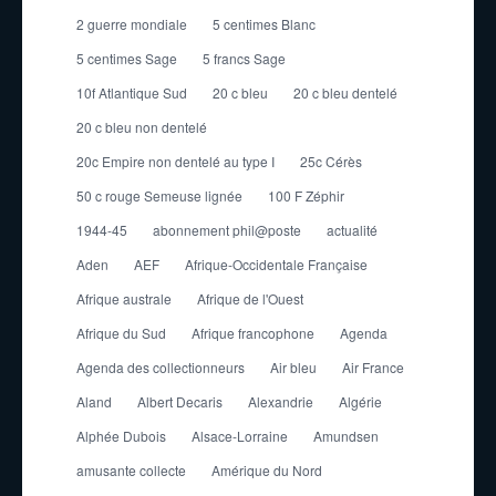
2 guerre mondiale
5 centimes Blanc
5 centimes Sage
5 francs Sage
10f Atlantique Sud
20 c bleu
20 c bleu dentelé
20 c bleu non dentelé
20c Empire non dentelé au type I
25c Cérès
50 c rouge Semeuse lignée
100 F Zéphir
1944-45
abonnement phil@poste
actualité
Aden
AEF
Afrique-Occidentale Française
Afrique australe
Afrique de l'Ouest
Afrique du Sud
Afrique francophone
Agenda
Agenda des collectionneurs
Air bleu
Air France
Aland
Albert Decaris
Alexandrie
Algérie
Alphée Dubois
Alsace-Lorraine
Amundsen
amusante collecte
Amérique du Nord