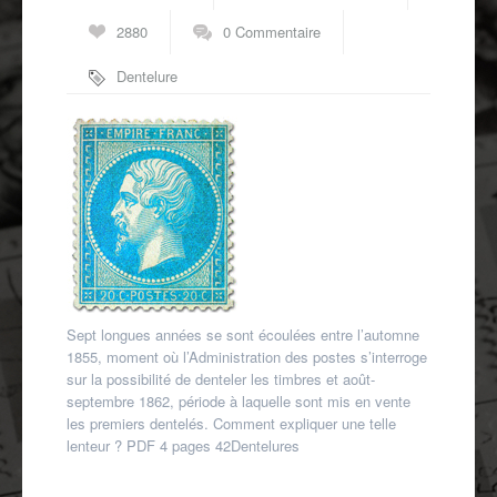
Autres spécialités
2880
0 Commentaire
Mon compte
Dentelure
Sept longues années se sont écoulées entre l’automne
1855, moment où l’Administration des postes s’interroge
sur la possibilité de denteler les timbres et août-
septembre 1862, période à laquelle sont mis en vente
les premiers dentelés. Comment expliquer une telle
lenteur ? PDF 4 pages 42Dentelures