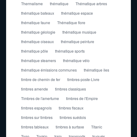
Thermalisme
thématique
Thématique arbres
thématique bateaux
thématique espace
thématique faune
Thématique flore
thématique géologie
thématique musique
thématique oiseaux
thématique peinture
thématique pôle
thématique sports
thématique steamers
thématique vélo
thématique émissions communes
thématique îles
timbre de chemin de fer
timbres-poste-Livre
timbres amende
timbres classiques
Timbres de l'amertume
timbres de l'Empire
timbres espagnols
timbres fiscaux
timbres sur timbres
timbres suédois
timbres tableaux
timbres à surtaxe
Titanic
Togo
Tonkin
train
transports
truqués