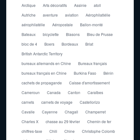
Arctique
Arts décoratifs
Assinie
atoll
Autriche
aventure
aviation
Aérophilatlélie
aérophilatélie
Aéropostale
Ballon-monté
Bateaux
bicyclette
Blasons
Bleu de Prusse
bloc de 4
Boers
Bordeaux
Briat
British Antarctic Territory
bureaux allemands en Chine
Bureaux français
bureaux français en Chine
Burkina Faso
Bénin
cachets de propagande
Caisse d'amortissement
Cameroun
Canada
Canton
Caraïbes
carnets
carnets de voyage
Castellorizo
Cavalle
Cayenne
Chagall
Champerret
Charles X
chasse au 29 février
Chemin de fer
chiffres-taxe
Chili
Chine
Christophe Colomb