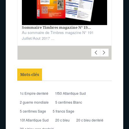
Sommaire Timbres magazine N° 19...
Au sommaire de Timbres magazine N° 191
Juillet/Aout 2017 ...
Mots-clés
1c Empire dentelé
1f50 Atlantique Sud
2 guerre mondiale
5 centimes Blanc
5 centimes Sage
5 francs Sage
10f Atlantique Sud
20 c bleu
20 c bleu dentelé
20 c bleu non dentelé