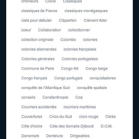
chômeurs
Cilicie
Classiques
classiques de France
classiques monégasques
clefs pour débuter
Clipperton
Clément Ader
coeur
Collaboration
collectionner
collection originale
Colombo
colonies
colonies allemandes
colonies françaises
Colonies générales
Colonies portugaises
Commune de Paris
Congo-Nil
Congo belge
Congo français
Congo portugais
conquistadores
conquête de l'Atlantique Sud
conquête spatiale
conseils
Constantinople
Coq
Courriers accidentés
courriers maritimes
Couvertures
Croix-du-Sud
croix-rouge
Cérès
Côte d'Ivoire
Côte des Somalis-Djibouti
D.O.M.
Danemark
Dentelure
Dirigeables