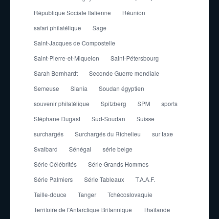
République Sociale Italienne
Réunion
safari philatélique
Sage
Saint-Jacques de Compostelle
Saint-Pierre-et-Miquelon
Saint-Pétersbourg
Sarah Bernhardt
Seconde Guerre mondiale
Semeuse
Slania
Soudan égyptien
souvenir philatélique
Spitzberg
SPM
sports
Stéphane Dugast
Sud-Soudan
Suisse
surchargés
Surchargés du Richelieu
sur taxe
Svalbard
Sénégal
série belge
Série Célébrités
Série Grands Hommes
Série Palmiers
Série Tableaux
T.A.A.F.
Taille-douce
Tanger
Tchécoslovaquie
Territoire de l'Antarctique Britannique
Thaïlande