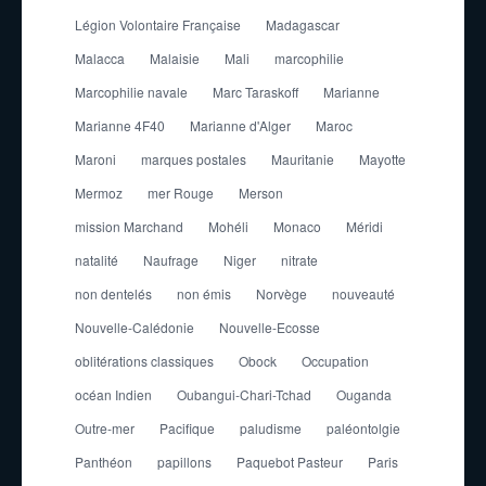
Légion Volontaire Française
Madagascar
Malacca
Malaisie
Mali
marcophilie
Marcophilie navale
Marc Taraskoff
Marianne
Marianne 4F40
Marianne d'Alger
Maroc
Maroni
marques postales
Mauritanie
Mayotte
Mermoz
mer Rouge
Merson
mission Marchand
Mohéli
Monaco
Méridi
natalité
Naufrage
Niger
nitrate
non dentelés
non émis
Norvège
nouveauté
Nouvelle-Calédonie
Nouvelle-Ecosse
oblitérations classiques
Obock
Occupation
océan Indien
Oubangui-Chari-Tchad
Ouganda
Outre-mer
Pacifique
paludisme
paléontolgie
Panthéon
papillons
Paquebot Pasteur
Paris