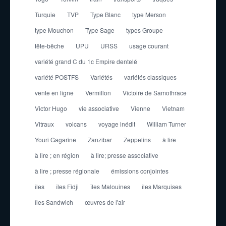
Turquie
TVP
Type Blanc
type Merson
type Mouchon
Type Sage
types Groupe
tête-bêche
UPU
URSS
usage courant
variété grand C du 1c Empire dentelé
variété POSTFS
Variétés
variétés classiques
vente en ligne
Vermillon
Victoire de Samothrace
Victor Hugo
vie associative
Vienne
Vietnam
Vitraux
volcans
voyage inédit
William Turner
Youri Gagarine
Zanzibar
Zeppelins
à lire
à lire ; en région
à lire; presse associative
à lire ; presse régionale
émissions conjointes
îles
îles Fidji
îles Malouines
îles Marquises
îles Sandwich
œuvres de l'air