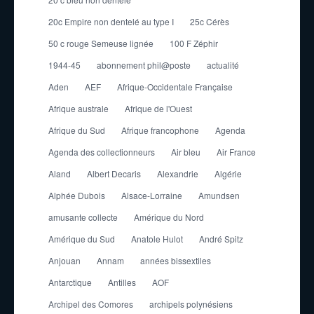
20c Empire non dentelé au type I
25c Cérès
50 c rouge Semeuse lignée
100 F Zéphir
1944-45
abonnement phil@poste
actualité
Aden
AEF
Afrique-Occidentale Française
Afrique australe
Afrique de l'Ouest
Afrique du Sud
Afrique francophone
Agenda
Agenda des collectionneurs
Air bleu
Air France
Aland
Albert Decaris
Alexandrie
Algérie
Alphée Dubois
Alsace-Lorraine
Amundsen
amusante collecte
Amérique du Nord
Amérique du Sud
Anatole Hulot
André Spitz
Anjouan
Annam
années bissextiles
Antarctique
Antilles
AOF
Archipel des Comores
archipels polynésiens