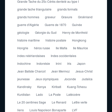
Grande Tache du 25c Cérès dentelé au type I
grande tache triangulaire
grands formats
grands hommes
graveur
Gravure
Groënland
guerre d'Algérie
Guerre de 1870
Guinée
géologie
Géorgie du Sud
Henry de Monfreid
histoire maritime
histoire postale
Hongkong
Hongrie
héros russe
Ile Mafia
Ile Maurice
indes néérlandaises
Indes occidentales
Indochine
Indonésie
Inini
Iris
Japon
Jean Batiste Charcot
Jean Mermoz
Jesus-Christ
jeunesse
Jeux olympiques
Joconde
Judaïca
Kandinsky
Kenya
Kiribati
Kuang-Tcheou
Kurdistan
Lado
La Poste
Latécoère
Le 20 centimes Sage
Le Renard
Lettre verte
liens
Louis Napoleon Bonaparte
LVF