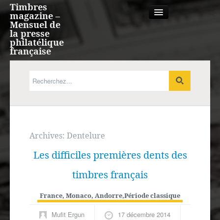
Timbres
magazine –
Mensuel de
la presse
philatélique
française
Qui sommes nous?
France, Monaco, Andorre
Expression française
Archives:
Dentelure
Les difficiles premières dents des
Europe
timbres français
Outre-mer
France, Monaco, Andorre
,
Période classique
Agenda
Mufit Ergun
17 décembre 2014