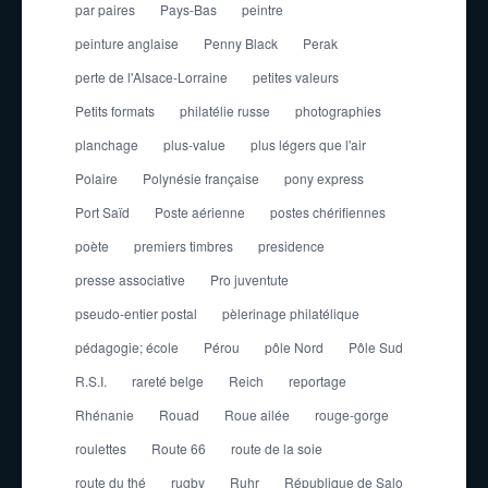
par paires
Pays-Bas
peintre
peinture anglaise
Penny Black
Perak
perte de l'Alsace-Lorraine
petites valeurs
Petits formats
philatélie russe
photographies
planchage
plus-value
plus légers que l'air
Polaire
Polynésie française
pony express
Port Saïd
Poste aérienne
postes chérifiennes
poète
premiers timbres
presidence
presse associative
Pro juventute
pseudo-entier postal
pèlerinage philatélique
pédagogie; école
Pérou
pôle Nord
Pôle Sud
R.S.I.
rareté belge
Reich
reportage
Rhénanie
Rouad
Roue ailée
rouge-gorge
roulettes
Route 66
route de la soie
route du thé
rugby
Ruhr
République de Salo