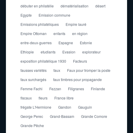
débuter en philatélie
dématérialisation
désert
Egypte
Emission commune
Emissions philatéliques
Empire lauré
Empire Ottoman
enfants
en région
entre-deux-guerres
Espagne
Estonie
Ethiopie
etudiants
Evasion
explorateur
exposition philatélique 1930
Facteurs
fausses variétés
faux
Faux pour tromper la poste
faux surchargés
faux timbres pour propagande
Femme Fachi
Fezzan
Filigranes
Finlande
fiscaux
fleurs
France libre
frégate L'Hermione
Gandon
Gauguin
George Perec
Grand-Bassam
Grande Comore
Grande Pêche