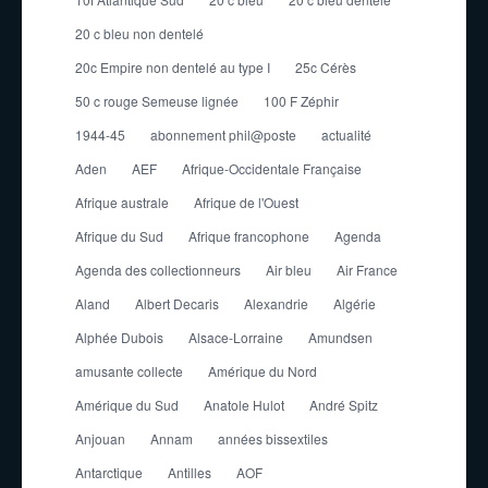
20 c bleu non dentelé
20c Empire non dentelé au type I
25c Cérès
50 c rouge Semeuse lignée
100 F Zéphir
1944-45
abonnement phil@poste
actualité
Aden
AEF
Afrique-Occidentale Française
Afrique australe
Afrique de l'Ouest
Afrique du Sud
Afrique francophone
Agenda
Agenda des collectionneurs
Air bleu
Air France
Aland
Albert Decaris
Alexandrie
Algérie
Alphée Dubois
Alsace-Lorraine
Amundsen
amusante collecte
Amérique du Nord
Amérique du Sud
Anatole Hulot
André Spitz
Anjouan
Annam
années bissextiles
Antarctique
Antilles
AOF