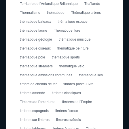
Territoire de l'Antarctique Britannique
Thaïlande
Thermalisme
thématique
Thématique arbres
thématique bateaux
thématique espace
thématique faune
Thématique flore
thématique géologie
thématique musique
thématique oiseaux
thématique peinture
thématique pôle
thématique sports
thématique steamers
thématique vélo
thématique émissions communes
thématique îles
timbre de chemin de fer
timbres-poste-Livre
timbres amende
timbres classiques
Timbres de l'amertume
timbres de l'Empire
timbres espagnols
timbres fiscaux
timbres sur timbres
timbres suédois
timbres tableaux
timbres à surtaxe
Titanic