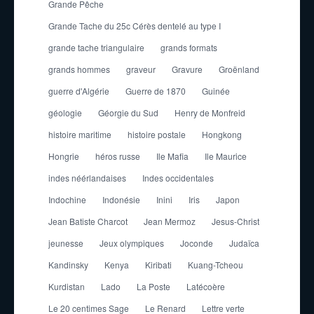
Grande Pêche
Grande Tache du 25c Cérès dentelé au type I
grande tache triangulaire
grands formats
grands hommes
graveur
Gravure
Groënland
guerre d'Algérie
Guerre de 1870
Guinée
géologie
Géorgie du Sud
Henry de Monfreid
histoire maritime
histoire postale
Hongkong
Hongrie
héros russe
Ile Mafia
Ile Maurice
indes néérlandaises
Indes occidentales
Indochine
Indonésie
Inini
Iris
Japon
Jean Batiste Charcot
Jean Mermoz
Jesus-Christ
jeunesse
Jeux olympiques
Joconde
Judaïca
Kandinsky
Kenya
Kiribati
Kuang-Tcheou
Kurdistan
Lado
La Poste
Latécoère
Le 20 centimes Sage
Le Renard
Lettre verte