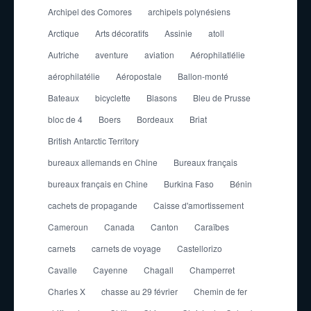
Archipel des Comores
archipels polynésiens
Arctique
Arts décoratifs
Assinie
atoll
Autriche
aventure
aviation
Aérophilatlélie
aérophilatélie
Aéropostale
Ballon-monté
Bateaux
bicyclette
Blasons
Bleu de Prusse
bloc de 4
Boers
Bordeaux
Briat
British Antarctic Territory
bureaux allemands en Chine
Bureaux français
bureaux français en Chine
Burkina Faso
Bénin
cachets de propagande
Caisse d'amortissement
Cameroun
Canada
Canton
Caraïbes
carnets
carnets de voyage
Castellorizo
Cavalle
Cayenne
Chagall
Champerret
Charles X
chasse au 29 février
Chemin de fer