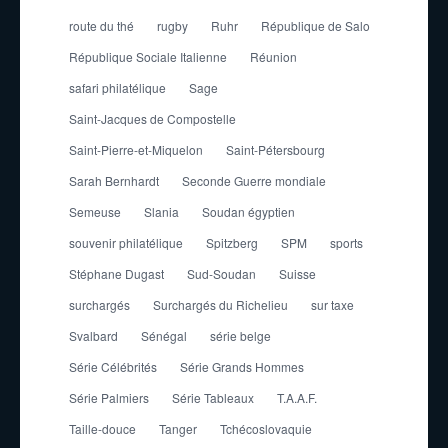
route du thé
rugby
Ruhr
République de Salo
République Sociale Italienne
Réunion
safari philatélique
Sage
Saint-Jacques de Compostelle
Saint-Pierre-et-Miquelon
Saint-Pétersbourg
Sarah Bernhardt
Seconde Guerre mondiale
Semeuse
Slania
Soudan égyptien
souvenir philatélique
Spitzberg
SPM
sports
Stéphane Dugast
Sud-Soudan
Suisse
surchargés
Surchargés du Richelieu
sur taxe
Svalbard
Sénégal
série belge
Série Célébrités
Série Grands Hommes
Série Palmiers
Série Tableaux
T.A.A.F.
Taille-douce
Tanger
Tchécoslovaquie