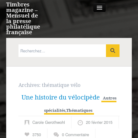
Timbres
magazine –
Mensuel de
la presse
philatélique
française
Qui sommes nous?
France, Monaco, Andorre
Expression française
Archives:
thématique vélo
Une histoire du vélocipède
Europe
Autres
spécialités
,
Thématiques
Outre-mer
Carole Gerothwohl
20 février 2015
Agenda
3750
0 Commentaire