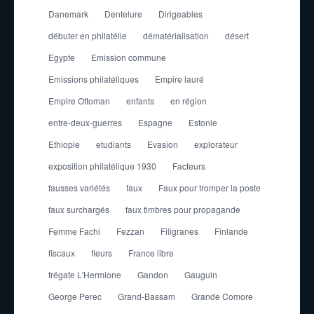
Danemark
Dentelure
Dirigeables
débuter en philatélie
dématérialisation
désert
Egypte
Emission commune
Emissions philatéliques
Empire lauré
Empire Ottoman
enfants
en région
entre-deux-guerres
Espagne
Estonie
Ethiopie
etudiants
Evasion
explorateur
exposition philatélique 1930
Facteurs
fausses variétés
faux
Faux pour tromper la poste
faux surchargés
faux timbres pour propagande
Femme Fachi
Fezzan
Filigranes
Finlande
fiscaux
fleurs
France libre
frégate L'Hermione
Gandon
Gauguin
George Perec
Grand-Bassam
Grande Comore