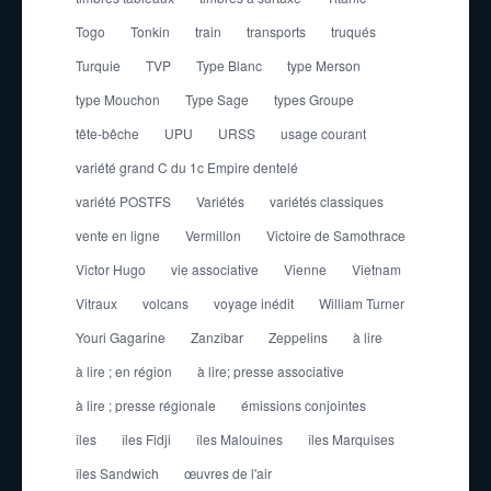
Togo
Tonkin
train
transports
truqués
Turquie
TVP
Type Blanc
type Merson
type Mouchon
Type Sage
types Groupe
tête-bêche
UPU
URSS
usage courant
variété grand C du 1c Empire dentelé
variété POSTFS
Variétés
variétés classiques
vente en ligne
Vermillon
Victoire de Samothrace
Victor Hugo
vie associative
Vienne
Vietnam
Vitraux
volcans
voyage inédit
William Turner
Youri Gagarine
Zanzibar
Zeppelins
à lire
à lire ; en région
à lire; presse associative
à lire ; presse régionale
émissions conjointes
îles
îles Fidji
îles Malouines
îles Marquises
îles Sandwich
œuvres de l'air