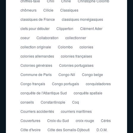
chiffres-taxe
Chili
Chine
Christophe Colomb
chômeurs
Cilicie
Classiques
classiques de France
classiques monégasques
clefs pour débuter
Clipperton
Clément Ader
coeur
Collaboration
collectionner
collection originale
Colombo
colonies
colonies allemandes
colonies françaises
Colonies générales
Colonies portugaises
Commune de Paris
Congo-Nil
Congo belge
Congo français
Congo portugais
conquistadores
conquête de l'Atlantique Sud
conquête spatiale
conseils
Constantinople
Coq
Courriers accidentés
courriers maritimes
Couvertures
Croix-du-Sud
croix-rouge
Cérès
Côte d'Ivoire
Côte des Somalis-Djibouti
D.O.M.