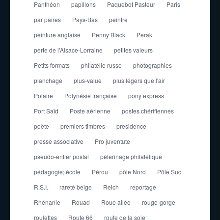
Panthéon
papillons
Paquebot Pasteur
Paris
par paires
Pays-Bas
peintre
peinture anglaise
Penny Black
Perak
perte de l'Alsace-Lorraine
petites valeurs
Petits formats
philatélie russe
photographies
planchage
plus-value
plus légers que l'air
Polaire
Polynésie française
pony express
Port Saïd
Poste aérienne
postes chérifiennes
poète
premiers timbres
presidence
presse associative
Pro juventute
pseudo-entier postal
pèlerinage philatélique
pédagogie; école
Pérou
pôle Nord
Pôle Sud
R.S.I.
rareté belge
Reich
reportage
Rhénanie
Rouad
Roue ailée
rouge-gorge
roulettes
Route 66
route de la soie