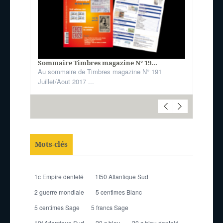
Sommaire Timbres magazine N° 19...
Au sommaire de Timbres magazine N° 191
Juillet/Aout 2017 ...
Mots-clés
1c Empire dentelé
1f50 Atlantique Sud
2 guerre mondiale
5 centimes Blanc
5 centimes Sage
5 francs Sage
10f Atlantique Sud
20 c bleu
20 c bleu dentelé