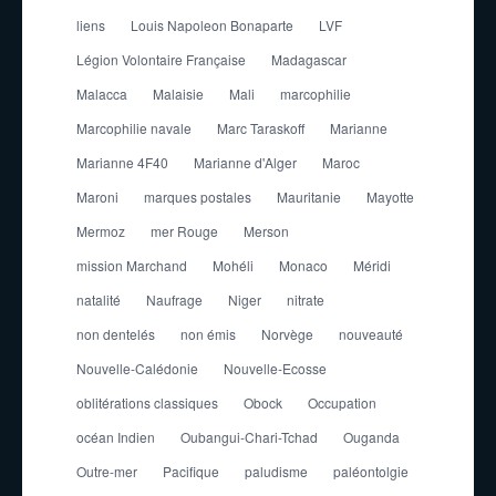
liens
Louis Napoleon Bonaparte
LVF
Légion Volontaire Française
Madagascar
Malacca
Malaisie
Mali
marcophilie
Marcophilie navale
Marc Taraskoff
Marianne
Marianne 4F40
Marianne d'Alger
Maroc
Maroni
marques postales
Mauritanie
Mayotte
Mermoz
mer Rouge
Merson
mission Marchand
Mohéli
Monaco
Méridi
natalité
Naufrage
Niger
nitrate
non dentelés
non émis
Norvège
nouveauté
Nouvelle-Calédonie
Nouvelle-Ecosse
oblitérations classiques
Obock
Occupation
océan Indien
Oubangui-Chari-Tchad
Ouganda
Outre-mer
Pacifique
paludisme
paléontolgie