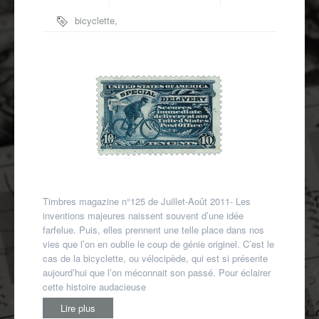
Autres spécialités
bicyclette
,
Mon compte
sports
,
thématique vélo
,
transports
Timbres magazine n°125 de Juillet-Août 2011- Les
inventions majeures naissent souvent d’une idée
farfelue. Puis, elles prennent une telle place dans nos
vies que l’on en oublie le coup de génie originel. C’est le
cas de la bicyclette, ou vélocipède, qui est si présente
aujourd’hui que l’on méconnait son passé. Pour éclairer
cette histoire audacieuse
Lire plus