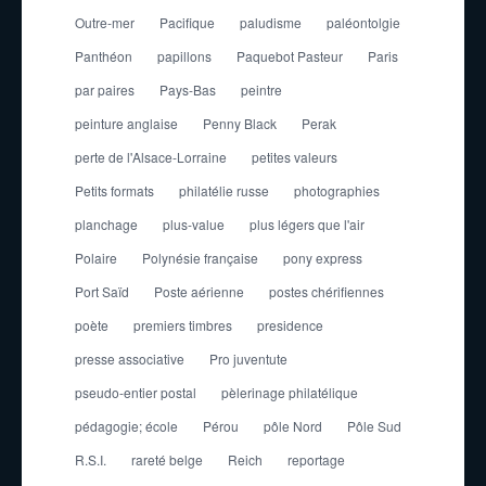
Outre-mer
Pacifique
paludisme
paléontolgie
Panthéon
papillons
Paquebot Pasteur
Paris
par paires
Pays-Bas
peintre
peinture anglaise
Penny Black
Perak
perte de l'Alsace-Lorraine
petites valeurs
Petits formats
philatélie russe
photographies
planchage
plus-value
plus légers que l'air
Polaire
Polynésie française
pony express
Port Saïd
Poste aérienne
postes chérifiennes
poète
premiers timbres
presidence
presse associative
Pro juventute
pseudo-entier postal
pèlerinage philatélique
pédagogie; école
Pérou
pôle Nord
Pôle Sud
R.S.I.
rareté belge
Reich
reportage