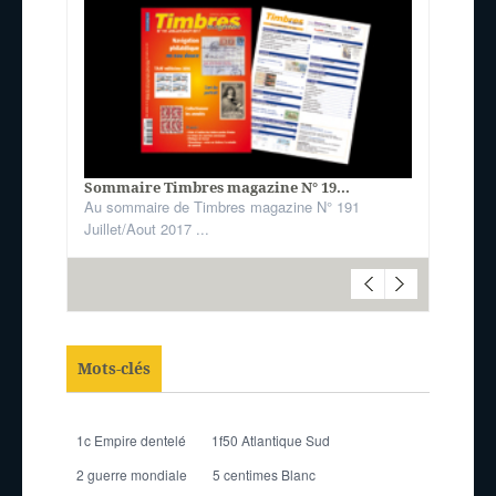
Sommaire Timbres magazine N° 19...
Au sommaire de Timbres magazine N° 191
Juillet/Aout 2017 ...
Mots-clés
1c Empire dentelé
1f50 Atlantique Sud
2 guerre mondiale
5 centimes Blanc