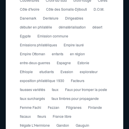
Couvertures
Croix-du-Sud
croix-rouge
Cérès
Côte d'Ivoire
Côte des Somalis-Djibouti
D.O.M.
Danemark
Dentelure
Dirigeables
débuter en philatélie
dématérialisation
désert
Egypte
Emission commune
Emissions philatéliques
Empire lauré
Empire Ottoman
enfants
en région
entre-deux-guerres
Espagne
Estonie
Ethiopie
etudiants
Evasion
explorateur
exposition philatélique 1930
Facteurs
fausses variétés
faux
Faux pour tromper la poste
faux surchargés
faux timbres pour propagande
Femme Fachi
Fezzan
Filigranes
Finlande
fiscaux
fleurs
France libre
frégate L'Hermione
Gandon
Gauguin