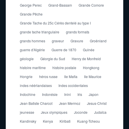
George Perec
Grand-Bassam
Grande Comore
Grande Pêche
Grande Tache du 25c Cérès dentelé au type I
grande tache triangulaire
grands formats
grands hommes
graveur
Gravure
Groënland
guerre d'Algérie
Guerre de 1870
Guinée
géologie
Géorgie du Sud
Henry de Monfreid
histoire maritime
histoire postale
Hongkong
Hongrie
héros russe
Ile Mafia
Ile Maurice
indes néérlandaises
Indes occidentales
Indochine
Indonésie
Inini
Iris
Japon
Jean Batiste Charcot
Jean Mermoz
Jesus-Christ
jeunesse
Jeux olympiques
Joconde
Judaïca
Kandinsky
Kenya
Kiribati
Kuang-Tcheou