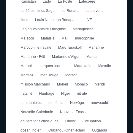
Kurdistan
Lado
La Poste
Latécoère
Le 20 centimes Sage
Le Renard
Lettre verte
liens
Louis Napoleon Bonaparte
LVF
Légion Volontaire Française
Madagascar
Malacca
Malaisie
Mali
marcophilie
Marcophilie navale
Marc Taraskoff
Marianne
Marianne 4F40
Marianne d'Alger
Maroc
Maroni
marques postales
Mauritanie
Mayotte
Mermoz
mer Rouge
Merson
mission Marchand
Mohéli
Monaco
Méridi
natalité
Naufrage
Niger
nitrate
non dentelés
non émis
Norvège
nouveauté
Nouvelle-Calédonie
Nouvelle-Ecosse
oblitérations classiques
Obock
Occupation
océan Indien
Oubangui-Chari-Tchad
Ouganda