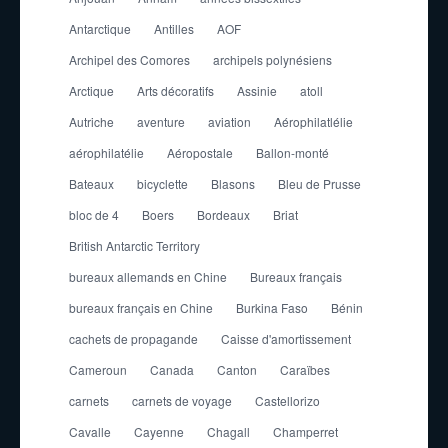
Antarctique
Antilles
AOF
Archipel des Comores
archipels polynésiens
Arctique
Arts décoratifs
Assinie
atoll
Autriche
aventure
aviation
Aérophilatlélie
aérophilatélie
Aéropostale
Ballon-monté
Bateaux
bicyclette
Blasons
Bleu de Prusse
bloc de 4
Boers
Bordeaux
Briat
British Antarctic Territory
bureaux allemands en Chine
Bureaux français
bureaux français en Chine
Burkina Faso
Bénin
cachets de propagande
Caisse d'amortissement
Cameroun
Canada
Canton
Caraïbes
carnets
carnets de voyage
Castellorizo
Cavalle
Cayenne
Chagall
Champerret