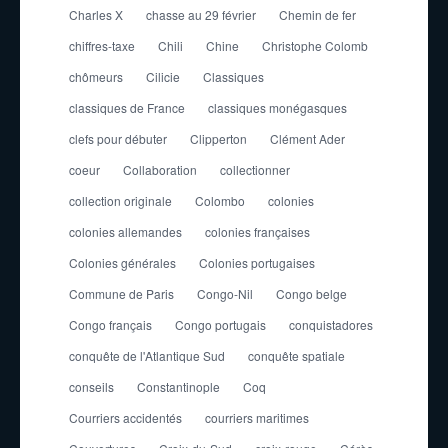
Charles X
chasse au 29 février
Chemin de fer
chiffres-taxe
Chili
Chine
Christophe Colomb
chômeurs
Cilicie
Classiques
classiques de France
classiques monégasques
clefs pour débuter
Clipperton
Clément Ader
coeur
Collaboration
collectionner
collection originale
Colombo
colonies
colonies allemandes
colonies françaises
Colonies générales
Colonies portugaises
Commune de Paris
Congo-Nil
Congo belge
Congo français
Congo portugais
conquistadores
conquête de l'Atlantique Sud
conquête spatiale
conseils
Constantinople
Coq
Courriers accidentés
courriers maritimes