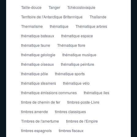
Taille-douce
Tanger
Tchécoslovaquie
Territoire de l'Antarctique Britannique
Thaïlande
Thermalisme
thématique
Thématique arbres
thématique bateaux
thématique espace
thématique faune
Thématique flore
thématique géologie
thématique musique
thématique oiseaux
thématique peinture
thématique pôle
thématique sports
thématique steamers
thématique vélo
thématique émissions communes
thématique îles
timbre de chemin de fer
timbres-poste-Livre
timbres amende
timbres classiques
Timbres de l'amertume
timbres de l'Empire
timbres espagnols
timbres fiscaux