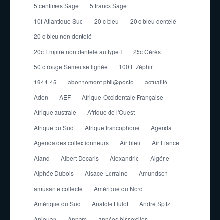
5 centimes Sage
5 francs Sage
10f Atlantique Sud
20 c bleu
20 c bleu dentelé
20 c bleu non dentelé
20c Empire non dentelé au type I
25c Cérès
50 c rouge Semeuse lignée
100 F Zéphir
1944-45
abonnement phil@poste
actualité
Aden
AEF
Afrique-Occidentale Française
Afrique australe
Afrique de l'Ouest
Afrique du Sud
Afrique francophone
Agenda
Agenda des collectionneurs
Air bleu
Air France
Aland
Albert Decaris
Alexandrie
Algérie
Alphée Dubois
Alsace-Lorraine
Amundsen
amusante collecte
Amérique du Nord
Amérique du Sud
Anatole Hulot
André Spitz
Anjouan
Annam
années bissextiles