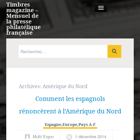
Timbres
magazine –
Mensuel de
la presse
philatélique
française
Qui sommes nous?
France, Monaco, Andorre
Expression française
Archives:
Amérique du Nord
Comment les espagnols
Europe
rénoncèrent à l’Amérique du Nord
Outre-mer
Espagne
,
Europe
,
Pays A-F
Agenda
Mufit Ergun
1 décembre 2014