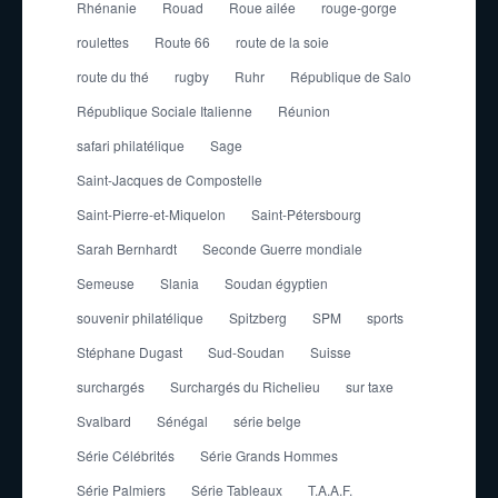
Rhénanie
Rouad
Roue ailée
rouge-gorge
roulettes
Route 66
route de la soie
route du thé
rugby
Ruhr
République de Salo
République Sociale Italienne
Réunion
safari philatélique
Sage
Saint-Jacques de Compostelle
Saint-Pierre-et-Miquelon
Saint-Pétersbourg
Sarah Bernhardt
Seconde Guerre mondiale
Semeuse
Slania
Soudan égyptien
souvenir philatélique
Spitzberg
SPM
sports
Stéphane Dugast
Sud-Soudan
Suisse
surchargés
Surchargés du Richelieu
sur taxe
Svalbard
Sénégal
série belge
Série Célébrités
Série Grands Hommes
Série Palmiers
Série Tableaux
T.A.A.F.