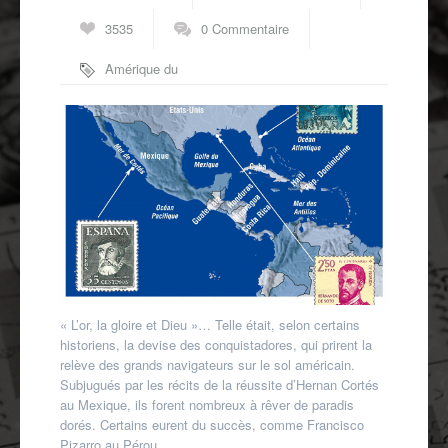
Autres spécialités
3535
0 Commentaire
Mon compte
Amérique du
Nord
,
conquistadores
,
Espagne
« L’or, la gloire et Dieu »… Telle était, selon certains
historiens, la devise des conquistadores, qui prirent la
relève des grands navigateurs sur le sol américain.
Subjugués par les récits de la réussite d’Hernan Cortés
au Mexique, ils forent nombreux à rêver de paradis
dorés. Certains eurent du succès, comme Francisco
Pizarro au Pérou,