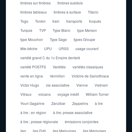
timbres sur timbres
timbres suédois
timbres tableaux
timbres à surtaxe
Titanic
Togo
Tonkin
train
transports
truqués
Turquie
TVP
Type Blanc
type Merson
type Mouchon
Type Sage
types Groupe
tête-bêche
UPU
URSS
usage courant
variété grand C du 1c Empire dentelé
variété POSTFS
Variétés
variétés classiques
vente en ligne
Vermillon
Victoire de Samothrace
Victor Hugo
vie associative
Vienne
Vietnam
Vitraux
volcans
voyage inédit
William Turner
Youri Gagarine
Zanzibar
Zeppelins
à lire
à lire ; en région
à lire; presse associative
à lire ; presse régionale
émissions conjointes
îles
îles Fidji
îles Malouines
îles Marquises