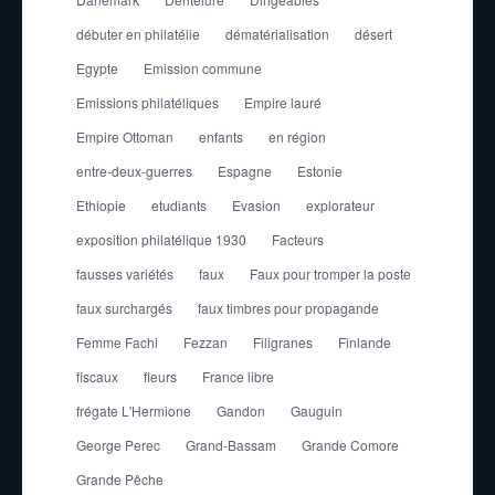
débuter en philatélie
dématérialisation
désert
Egypte
Emission commune
Emissions philatéliques
Empire lauré
Empire Ottoman
enfants
en région
entre-deux-guerres
Espagne
Estonie
Ethiopie
etudiants
Evasion
explorateur
exposition philatélique 1930
Facteurs
fausses variétés
faux
Faux pour tromper la poste
faux surchargés
faux timbres pour propagande
Femme Fachi
Fezzan
Filigranes
Finlande
fiscaux
fleurs
France libre
frégate L'Hermione
Gandon
Gauguin
George Perec
Grand-Bassam
Grande Comore
Grande Pêche