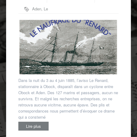
Autres spécialités
Aden
,
Le
Mon compte
Renard
,
Naufrage
,
Obock
Dans la nuit du 3 au 4 juin 1885, l’aviso Le Renard,
stationnaire à Obock, disparaît dans un cyclone entre
Obock et Aden. Des 127 marins et passagers, aucun ne
survivra. Et malgré les recherches entreprises, on ne
retrouva aucune vicitme, aucune épave. Des plis et
correspondances nous permettent d’évoquer ce drame
qui a consterné
Lire plus