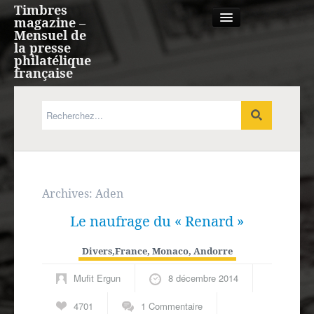
Timbres
magazine –
Mensuel de
la presse
philatélique
française
Qui sommes nous?
France, Monaco, Andorre
Expression française
Archives:
Aden
Le naufrage du « Renard »
Europe
Divers
,
France, Monaco, Andorre
Outre-mer
Mufit Ergun
8 décembre 2014
Agenda
4701
1 Commentaire