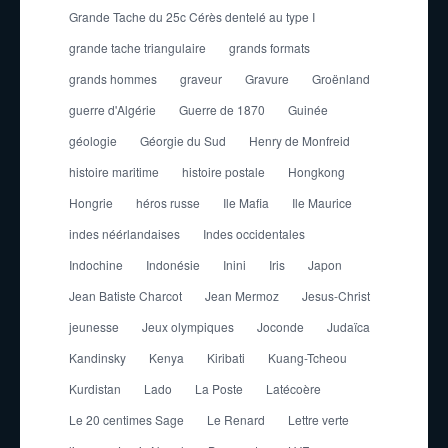
Grande Tache du 25c Cérès dentelé au type I
grande tache triangulaire
grands formats
grands hommes
graveur
Gravure
Groënland
guerre d'Algérie
Guerre de 1870
Guinée
géologie
Géorgie du Sud
Henry de Monfreid
histoire maritime
histoire postale
Hongkong
Hongrie
héros russe
Ile Mafia
Ile Maurice
indes néérlandaises
Indes occidentales
Indochine
Indonésie
Inini
Iris
Japon
Jean Batiste Charcot
Jean Mermoz
Jesus-Christ
jeunesse
Jeux olympiques
Joconde
Judaïca
Kandinsky
Kenya
Kiribati
Kuang-Tcheou
Kurdistan
Lado
La Poste
Latécoère
Le 20 centimes Sage
Le Renard
Lettre verte