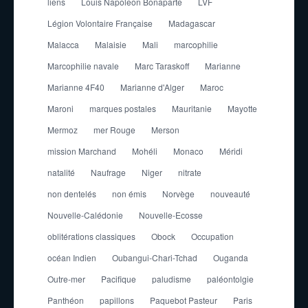
liens
Louis Napoleon Bonaparte
LVF
Légion Volontaire Française
Madagascar
Malacca
Malaisie
Mali
marcophilie
Marcophilie navale
Marc Taraskoff
Marianne
Marianne 4F40
Marianne d'Alger
Maroc
Maroni
marques postales
Mauritanie
Mayotte
Mermoz
mer Rouge
Merson
mission Marchand
Mohéli
Monaco
Méridi
natalité
Naufrage
Niger
nitrate
non dentelés
non émis
Norvège
nouveauté
Nouvelle-Calédonie
Nouvelle-Ecosse
oblitérations classiques
Obock
Occupation
océan Indien
Oubangui-Chari-Tchad
Ouganda
Outre-mer
Pacifique
paludisme
paléontolgie
Panthéon
papillons
Paquebot Pasteur
Paris