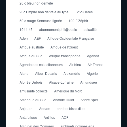
20 c bleu non dentelé
20c Empire non dentelé au type I
25c Cérès
50 c rouge Semeuse lignée
100 F Zéphir
1944-45
abonnement phil@poste
actualité
Aden
AEF
Afrique-Occidentale Française
Afrique australe
Afrique de l'Ouest
Afrique du Sud
Afrique francophone
Agenda
Agenda des collectionneurs
Air bleu
Air France
Aland
Albert Decaris
Alexandrie
Algérie
Alphée Dubois
Alsace-Lorraine
Amundsen
amusante collecte
Amérique du Nord
Amérique du Sud
Anatole Hulot
André Spitz
Anjouan
Annam
années bissextiles
Antarctique
Antilles
AOF
Archipel des Comores
archipels polynésiens