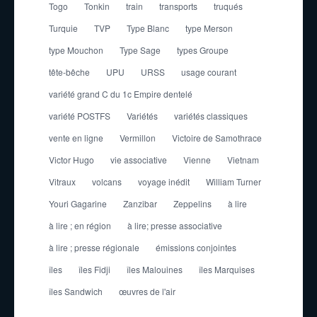
Togo
Tonkin
train
transports
truqués
Turquie
TVP
Type Blanc
type Merson
type Mouchon
Type Sage
types Groupe
tête-bêche
UPU
URSS
usage courant
variété grand C du 1c Empire dentelé
variété POSTFS
Variétés
variétés classiques
vente en ligne
Vermillon
Victoire de Samothrace
Victor Hugo
vie associative
Vienne
Vietnam
Vitraux
volcans
voyage inédit
William Turner
Youri Gagarine
Zanzibar
Zeppelins
à lire
à lire ; en région
à lire; presse associative
à lire ; presse régionale
émissions conjointes
îles
îles Fidji
îles Malouines
îles Marquises
îles Sandwich
œuvres de l'air