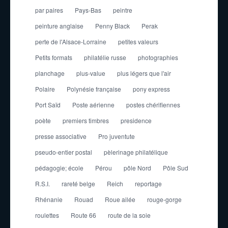
par paires
Pays-Bas
peintre
peinture anglaise
Penny Black
Perak
perte de l'Alsace-Lorraine
petites valeurs
Petits formats
philatélie russe
photographies
planchage
plus-value
plus légers que l'air
Polaire
Polynésie française
pony express
Port Saïd
Poste aérienne
postes chérifiennes
poète
premiers timbres
presidence
presse associative
Pro juventute
pseudo-entier postal
pèlerinage philatélique
pédagogie; école
Pérou
pôle Nord
Pôle Sud
R.S.I.
rareté belge
Reich
reportage
Rhénanie
Rouad
Roue ailée
rouge-gorge
roulettes
Route 66
route de la soie