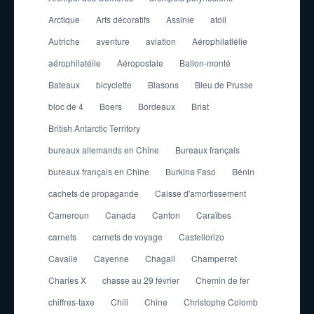
Arctique
Arts décoratifs
Assinie
atoll
Autriche
aventure
aviation
Aérophilatlélie
aérophilatélie
Aéropostale
Ballon-monté
Bateaux
bicyclette
Blasons
Bleu de Prusse
bloc de 4
Boers
Bordeaux
Briat
British Antarctic Territory
bureaux allemands en Chine
Bureaux français
bureaux français en Chine
Burkina Faso
Bénin
cachets de propagande
Caisse d'amortissement
Cameroun
Canada
Canton
Caraïbes
carnets
carnets de voyage
Castellorizo
Cavalle
Cayenne
Chagall
Champerret
Charles X
chasse au 29 février
Chemin de fer
chiffres-taxe
Chili
Chine
Christophe Colomb