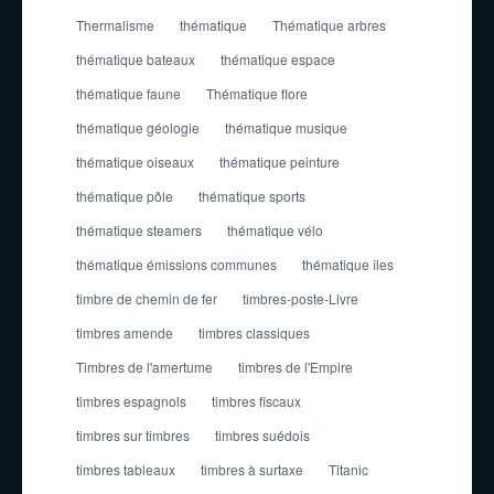
Thermalisme
thématique
Thématique arbres
thématique bateaux
thématique espace
thématique faune
Thématique flore
thématique géologie
thématique musique
thématique oiseaux
thématique peinture
thématique pôle
thématique sports
thématique steamers
thématique vélo
thématique émissions communes
thématique îles
timbre de chemin de fer
timbres-poste-Livre
timbres amende
timbres classiques
Timbres de l'amertume
timbres de l'Empire
timbres espagnols
timbres fiscaux
timbres sur timbres
timbres suédois
timbres tableaux
timbres à surtaxe
Titanic