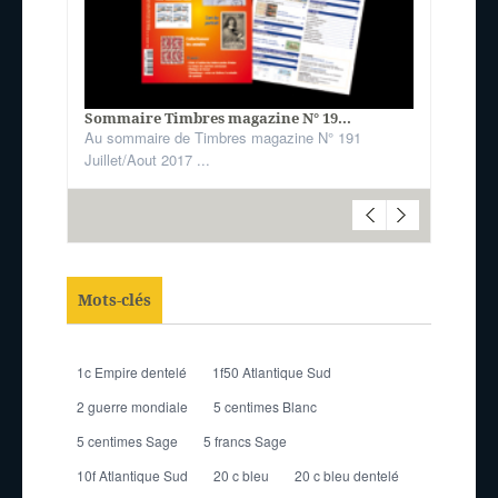
Sommaire Timbres magazine N° 19...
Au sommaire de Timbres magazine N° 191
Juillet/Aout 2017 ...
Mots-clés
1c Empire dentelé
1f50 Atlantique Sud
2 guerre mondiale
5 centimes Blanc
5 centimes Sage
5 francs Sage
10f Atlantique Sud
20 c bleu
20 c bleu dentelé