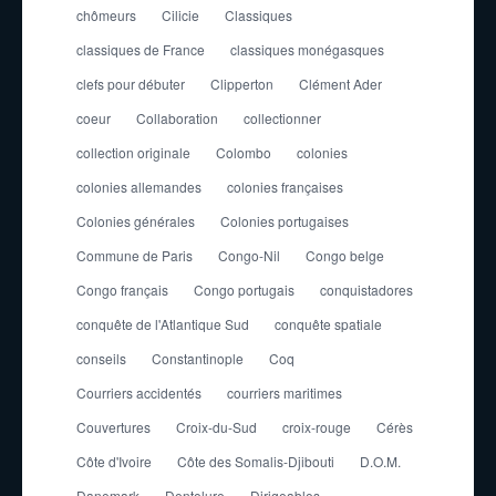
chômeurs
Cilicie
Classiques
classiques de France
classiques monégasques
clefs pour débuter
Clipperton
Clément Ader
coeur
Collaboration
collectionner
collection originale
Colombo
colonies
colonies allemandes
colonies françaises
Colonies générales
Colonies portugaises
Commune de Paris
Congo-Nil
Congo belge
Congo français
Congo portugais
conquistadores
conquête de l'Atlantique Sud
conquête spatiale
conseils
Constantinople
Coq
Courriers accidentés
courriers maritimes
Couvertures
Croix-du-Sud
croix-rouge
Cérès
Côte d'Ivoire
Côte des Somalis-Djibouti
D.O.M.
Danemark
Dentelure
Dirigeables