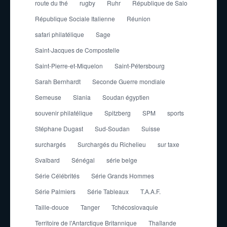
route du thé
rugby
Ruhr
République de Salo
République Sociale Italienne
Réunion
safari philatélique
Sage
Saint-Jacques de Compostelle
Saint-Pierre-et-Miquelon
Saint-Pétersbourg
Sarah Bernhardt
Seconde Guerre mondiale
Semeuse
Slania
Soudan égyptien
souvenir philatélique
Spitzberg
SPM
sports
Stéphane Dugast
Sud-Soudan
Suisse
surchargés
Surchargés du Richelieu
sur taxe
Svalbard
Sénégal
série belge
Série Célébrités
Série Grands Hommes
Série Palmiers
Série Tableaux
T.A.A.F.
Taille-douce
Tanger
Tchécoslovaquie
Territoire de l'Antarctique Britannique
Thaïlande