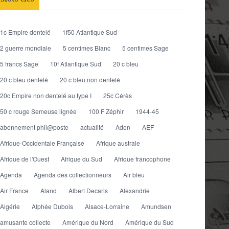
1c Empire dentelé
1f50 Atlantique Sud
2 guerre mondiale
5 centimes Blanc
5 centimes Sage
5 francs Sage
10f Atlantique Sud
20 c bleu
20 c bleu dentelé
20 c bleu non dentelé
20c Empire non dentelé au type I
25c Cérès
50 c rouge Semeuse lignée
100 F Zéphir
1944-45
abonnement phil@poste
actualité
Aden
AEF
Afrique-Occidentale Française
Afrique australe
Afrique de l'Ouest
Afrique du Sud
Afrique francophone
Agenda
Agenda des collectionneurs
Air bleu
Air France
Aland
Albert Decaris
Alexandrie
Algérie
Alphée Dubois
Alsace-Lorraine
Amundsen
amusante collecte
Amérique du Nord
Amérique du Sud