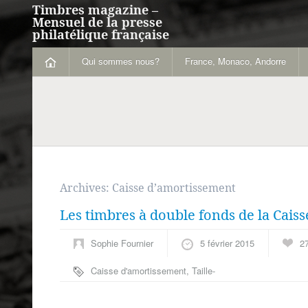
Timbres magazine –
Mensuel de la presse
philatélique française
Qui sommes nous?
France, Monaco, Andorre
Archives:
Caisse d’amortissement
Les timbres à double fonds de la Cais
Sophie Fournier
5 février 2015
2
Caisse d'amortissement
,
Taille-
douce