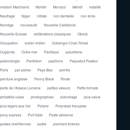
mission Marchand
Mohéli
Monaco
Méridi
natalité
Naufrage
Niger
nitrate
non dentelés
non émis
Norvège
nouveauté
Nouvelle-Calédonie
Nouvelle-Ecosse
oblitérations classiques
Obock
Occupation
océan Indien
Oubangui-Chari-Tchad
Ouganda
Outre-mer
Pacifique
paludisme
paléontolgie
Panthéon
papillons
Paquebot Pasteur
Paris
par paires
Pays-Bas
peintre
peinture anglaise
Penny Black
Perak
perte de l'Alsace-Lorraine
petites valeurs
Petits formats
philatélie russe
photographies
planchage
plus-value
plus légers que l'air
Polaire
Polynésie française
pony express
Port Saïd
Poste aérienne
postes chérifiennes
poète
premiers timbres