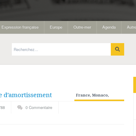
Expression française
Europe
Outre-mer
Agenda
Autre
se d’amortissement
France, Monaco,
Andorre
,
Période semi-
788
0 Commentaire
moderne