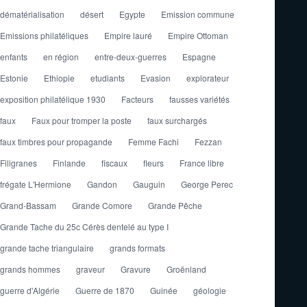
dématérialisation
désert
Egypte
Emission commune
Emissions philatéliques
Empire lauré
Empire Ottoman
enfants
en région
entre-deux-guerres
Espagne
Estonie
Ethiopie
etudiants
Evasion
explorateur
exposition philatélique 1930
Facteurs
fausses variétés
faux
Faux pour tromper la poste
faux surchargés
faux timbres pour propagande
Femme Fachi
Fezzan
Filigranes
Finlande
fiscaux
fleurs
France libre
frégate L'Hermione
Gandon
Gauguin
George Perec
Grand-Bassam
Grande Comore
Grande Pêche
Grande Tache du 25c Cérès dentelé au type I
grande tache triangulaire
grands formats
grands hommes
graveur
Gravure
Groënland
guerre d'Algérie
Guerre de 1870
Guinée
géologie