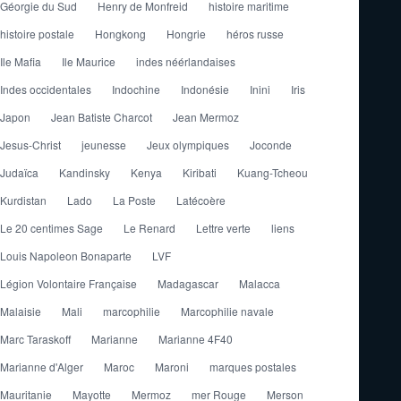
Géorgie du Sud
Henry de Monfreid
histoire maritime
histoire postale
Hongkong
Hongrie
héros russe
Ile Mafia
Ile Maurice
indes néérlandaises
Indes occidentales
Indochine
Indonésie
Inini
Iris
Japon
Jean Batiste Charcot
Jean Mermoz
Jesus-Christ
jeunesse
Jeux olympiques
Joconde
Judaïca
Kandinsky
Kenya
Kiribati
Kuang-Tcheou
Kurdistan
Lado
La Poste
Latécoère
Le 20 centimes Sage
Le Renard
Lettre verte
liens
Louis Napoleon Bonaparte
LVF
Légion Volontaire Française
Madagascar
Malacca
Malaisie
Mali
marcophilie
Marcophilie navale
Marc Taraskoff
Marianne
Marianne 4F40
Marianne d'Alger
Maroc
Maroni
marques postales
Mauritanie
Mayotte
Mermoz
mer Rouge
Merson