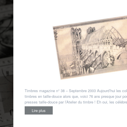
Timbres magazine n° 38 – Septembre 2003 Aujourd’hui les coll
timbres en taille-douce alors que, voici 76 ans presque jour pou
presses taille-douce par l’Atelier du timbre ! Eh oui, les célèbr
Lire plus