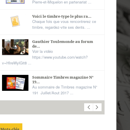
Pierre-et-Miquelon en partenariat ...
Voici le timbre-type le plus ra...
Chaque fois que vous rencontrerez ce
timbre, regardez-vite ses dents. ...
Gauthier Toulemonde au forum
de...
Voir la vidéo
https://www.youtube.com/watch?
v=HIreWylGit8 ...
Sommaire Timbres magazine N°
19...
Au sommaire de Timbres magazine N°
191 Juillet/Aout 2017 ...
Mots-clés