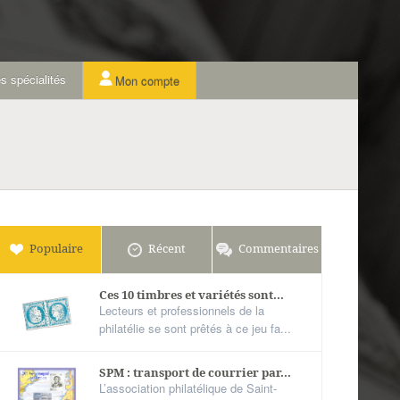
s spécialités
Mon compte
Populaire
Récent
Commentaires
Ces 10 timbres et variétés sont...
Lecteurs et professionnels de la
philatélie se sont prêtés à ce jeu fa...
SPM : transport de courrier par...
L’association philatélique de Saint-