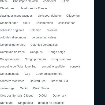
Chine
Christophe Colomb
chômeurs
Cilicie
Classiques
classiques de France
classiques monégasques
clefs pour débuter
Clipperton
Clément Ader
coeur
Collaboration
collectionner
collection originale
Colombo
colonies
colonies allemandes
colonies françaises
Colonies générales
Colonies portugaises
Commune de Paris
Congo-Nil
Congo belge
Congo français
Congo portugais
conquistadores
conquête de l'Atlantique Sud
conquête spatiale
conseils
Constantinople
Coq
Courriers accidentés
courriers maritimes
Couvertures
Croix-du-Sud
croix-rouge
Cérès
Côte d'Ivoire
Côte des Somalis-Djibouti
D.O.M.
Danemark
Dentelure
Dirigeables
débuter en philatélie