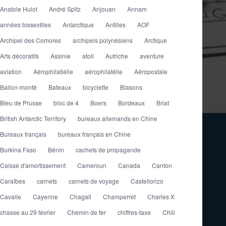
Anatole Hulot
André Spitz
Anjouan
Annam
années bissextiles
Antarctique
Antilles
AOF
Archipel des Comores
archipels polynésiens
Arctique
Arts décoratifs
Assinie
atoll
Autriche
aventure
aviation
Aérophilatlélie
aérophilatélie
Aéropostale
Ballon-monté
Bateaux
bicyclette
Blasons
Bleu de Prusse
bloc de 4
Boers
Bordeaux
Briat
British Antarctic Territory
bureaux allemands en Chine
Bureaux français
bureaux français en Chine
Burkina Faso
Bénin
cachets de propagande
Caisse d'amortissement
Cameroun
Canada
Canton
Caraïbes
carnets
carnets de voyage
Castellorizo
Cavalle
Cayenne
Chagall
Champerret
Charles X
chasse au 29 février
Chemin de fer
chiffres-taxe
Chili