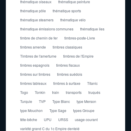
thématique oiseaux
thématique peinture
thématique pôle
thématique sports
thématique steamers
thématique vélo
thématique émissions communes
thématique îles
timbre de chemin de fer
timbres-poste-Livre
timbres amende
timbres classiques
Timbres de l'amertume
timbres de l'Empire
timbres espagnols
timbres fiscaux
timbres sur timbres
timbres suédois
timbres tableaux
timbres à surtaxe
Titanic
Togo
Tonkin
train
transports
truqués
Turquie
TVP
Type Blanc
type Merson
type Mouchon
Type Sage
types Groupe
tête-bêche
UPU
URSS
usage courant
variété grand C du 1c Empire dentelé