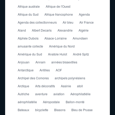
Afrique australe
Afrique de l'Ouest
Afrique du Sud
Afrique francophone
Agenda
Agenda des collectionneurs
Air bleu
Air France
Aland
Albert Decaris
Alexandrie
Algérie
Alphée Dubois
Alsace-Lorraine
Amundsen
amusante collecte
Amérique du Nord
Amérique du Sud
Anatole Hulot
André Spitz
Anjouan
Annam
années bissextiles
Antarctique
Antilles
AOF
Archipel des Comores
archipels polynésiens
Arctique
Arts décoratifs
Assinie
atoll
Autriche
aventure
aviation
Aérophilatlélie
aérophilatélie
Aéropostale
Ballon-monté
Bateaux
bicyclette
Blasons
Bleu de Prusse