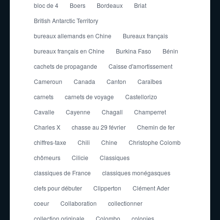
bloc de 4
Boers
Bordeaux
Briat
British Antarctic Territory
bureaux allemands en Chine
Bureaux français
bureaux français en Chine
Burkina Faso
Bénin
cachets de propagande
Caisse d'amortissement
Cameroun
Canada
Canton
Caraïbes
carnets
carnets de voyage
Castellorizo
Cavalle
Cayenne
Chagall
Champerret
Charles X
chasse au 29 février
Chemin de fer
chiffres-taxe
Chili
Chine
Christophe Colomb
chômeurs
Cilicie
Classiques
classiques de France
classiques monégasques
clefs pour débuter
Clipperton
Clément Ader
coeur
Collaboration
collectionner
collection originale
Colombo
colonies