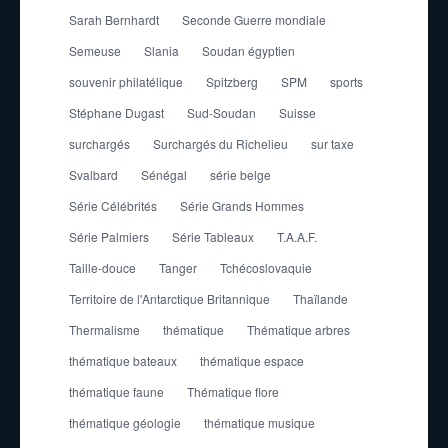
Sarah Bernhardt
Seconde Guerre mondiale
Semeuse
Slania
Soudan égyptien
souvenir philatélique
Spitzberg
SPM
sports
Stéphane Dugast
Sud-Soudan
Suisse
surchargés
Surchargés du Richelieu
sur taxe
Svalbard
Sénégal
série belge
Série Célébrités
Série Grands Hommes
Série Palmiers
Série Tableaux
T.A.A.F.
Taille-douce
Tanger
Tchécoslovaquie
Territoire de l'Antarctique Britannique
Thaïlande
Thermalisme
thématique
Thématique arbres
thématique bateaux
thématique espace
thématique faune
Thématique flore
thématique géologie
thématique musique