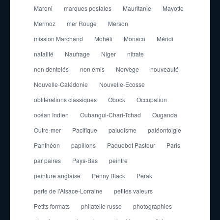
Maroni
marques postales
Mauritanie
Mayotte
Mermoz
mer Rouge
Merson
mission Marchand
Mohéli
Monaco
Méridi
natalité
Naufrage
Niger
nitrate
non dentelés
non émis
Norvège
nouveauté
Nouvelle-Calédonie
Nouvelle-Ecosse
oblitérations classiques
Obock
Occupation
océan Indien
Oubangui-Chari-Tchad
Ouganda
Outre-mer
Pacifique
paludisme
paléontolgie
Panthéon
papillons
Paquebot Pasteur
Paris
par paires
Pays-Bas
peintre
peinture anglaise
Penny Black
Perak
perte de l'Alsace-Lorraine
petites valeurs
Petits formats
philatélie russe
photographies