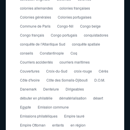
colonies allemandes
colonies françaises
Colonies générales
Colonies portugaises
Commune de Paris
Congo-Nil
Congo belge
Congo français
Congo portugais
conquistadores
conquête de l'Atlantique Sud
conquête spatiale
conseils
Constantinople
Coq
Courriers accidentés
courriers maritimes
Couvertures
Croix-du-Sud
croix-rouge
Cérès
Côte d'Ivoire
Côte des Somalis-Djibouti
D.O.M.
Danemark
Dentelure
Dirigeables
débuter en philatélie
dématérialisation
désert
Egypte
Emission commune
Emissions philatéliques
Empire lauré
Empire Ottoman
enfants
en région