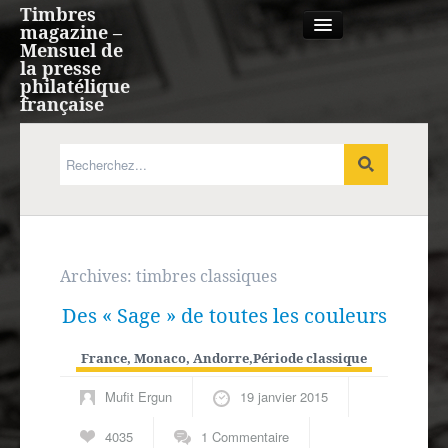
Timbres
magazine –
Mensuel de
la presse
philatélique
française
Qui sommes nous?
France, Monaco, Andorre
Expression française
Archives:
timbres classiques
Des « Sage » de toutes les couleurs
Europe
France, Monaco, Andorre
,
Période classique
Outre-mer
Mufit Ergun
19 janvier 2015
Agenda
4035
1 Commentaire