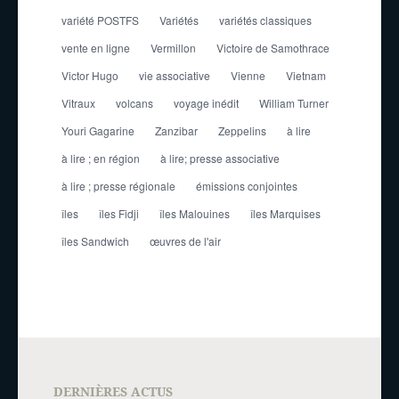
variété POSTFS
Variétés
variétés classiques
vente en ligne
Vermillon
Victoire de Samothrace
Victor Hugo
vie associative
Vienne
Vietnam
Vitraux
volcans
voyage inédit
William Turner
Youri Gagarine
Zanzibar
Zeppelins
à lire
à lire ; en région
à lire; presse associative
à lire ; presse régionale
émissions conjointes
îles
îles Fidji
îles Malouines
îles Marquises
îles Sandwich
œuvres de l'air
DERNIÈRES ACTUS