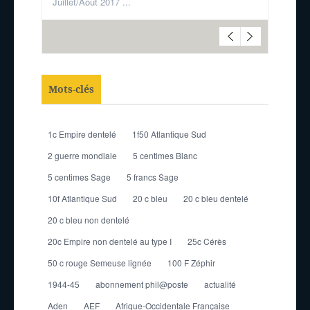
Juillet/Aout 2017 ...
Mots-clés
1c Empire dentelé
1f50 Atlantique Sud
2 guerre mondiale
5 centimes Blanc
5 centimes Sage
5 francs Sage
10f Atlantique Sud
20 c bleu
20 c bleu dentelé
20 c bleu non dentelé
20c Empire non dentelé au type I
25c Cérès
50 c rouge Semeuse lignée
100 F Zéphir
1944-45
abonnement phil@poste
actualité
Aden
AEF
Afrique-Occidentale Française