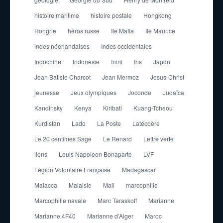
histoire maritime
histoire postale
Hongkong
Hongrie
héros russe
Ile Mafia
Ile Maurice
indes néérlandaises
Indes occidentales
Indochine
Indonésie
Inini
Iris
Japon
Jean Batiste Charcot
Jean Mermoz
Jesus-Christ
jeunesse
Jeux olympiques
Joconde
Judaïca
Kandinsky
Kenya
Kiribati
Kuang-Tcheou
Kurdistan
Lado
La Poste
Latécoère
Le 20 centimes Sage
Le Renard
Lettre verte
liens
Louis Napoleon Bonaparte
LVF
Légion Volontaire Française
Madagascar
Malacca
Malaisie
Mali
marcophilie
Marcophilie navale
Marc Taraskoff
Marianne
Marianne 4F40
Marianne d'Alger
Maroc