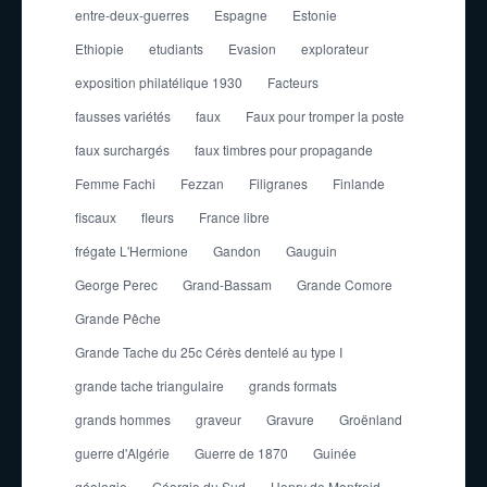
entre-deux-guerres
Espagne
Estonie
Ethiopie
etudiants
Evasion
explorateur
exposition philatélique 1930
Facteurs
fausses variétés
faux
Faux pour tromper la poste
faux surchargés
faux timbres pour propagande
Femme Fachi
Fezzan
Filigranes
Finlande
fiscaux
fleurs
France libre
frégate L'Hermione
Gandon
Gauguin
George Perec
Grand-Bassam
Grande Comore
Grande Pêche
Grande Tache du 25c Cérès dentelé au type I
grande tache triangulaire
grands formats
grands hommes
graveur
Gravure
Groënland
guerre d'Algérie
Guerre de 1870
Guinée
géologie
Géorgie du Sud
Henry de Monfreid