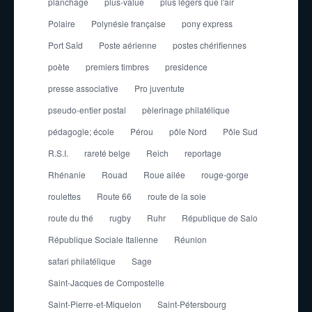
planchage
plus-value
plus légers que l'air
Polaire
Polynésie française
pony express
Port Saïd
Poste aérienne
postes chérifiennes
poète
premiers timbres
presidence
presse associative
Pro juventute
pseudo-entier postal
pèlerinage philatélique
pédagogie; école
Pérou
pôle Nord
Pôle Sud
R.S.I.
rareté belge
Reich
reportage
Rhénanie
Rouad
Roue ailée
rouge-gorge
roulettes
Route 66
route de la soie
route du thé
rugby
Ruhr
République de Salo
République Sociale Italienne
Réunion
safari philatélique
Sage
Saint-Jacques de Compostelle
Saint-Pierre-et-Miquelon
Saint-Pétersbourg