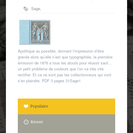
Autres spécialités
Sage
,
Mon compte
timbres
classiques
Apolitique au possible, donnant l’impression d’être
gravée alors qu’elle n’est que typographiée, la première
émission de 1876 a tous les atouts pour réussir sauf…
un petit problème de couleurs que l’on va très vite
rectifier. Et ce ne sont pas les collectionneurs qui vont
s’en plaindre. PDF 3 pages 31Sage1
Populaire
Récent