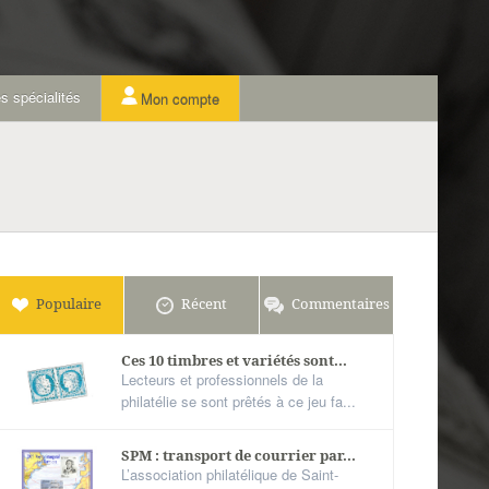
s spécialités
Mon compte
Populaire
Récent
Commentaires
Ces 10 timbres et variétés sont...
Lecteurs et professionnels de la
philatélie se sont prêtés à ce jeu fa...
SPM : transport de courrier par...
L’association philatélique de Saint-