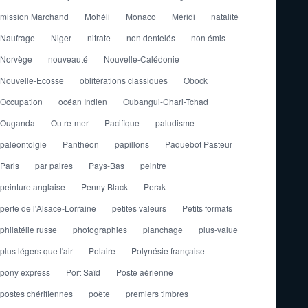
mission Marchand
Mohéli
Monaco
Méridi
natalité
Naufrage
Niger
nitrate
non dentelés
non émis
Norvège
nouveauté
Nouvelle-Calédonie
Nouvelle-Ecosse
oblitérations classiques
Obock
Occupation
océan Indien
Oubangui-Chari-Tchad
Ouganda
Outre-mer
Pacifique
paludisme
paléontolgie
Panthéon
papillons
Paquebot Pasteur
Paris
par paires
Pays-Bas
peintre
peinture anglaise
Penny Black
Perak
perte de l'Alsace-Lorraine
petites valeurs
Petits formats
philatélie russe
photographies
planchage
plus-value
plus légers que l'air
Polaire
Polynésie française
pony express
Port Saïd
Poste aérienne
postes chérifiennes
poète
premiers timbres