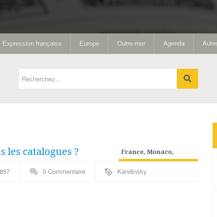
Expression française
Europe
Outre-mer
Agenda
Autre
s les catalogues ?
France, Monaco,
Andorre
,
Période
857
0 Commentaire
Kandinsky
moderne