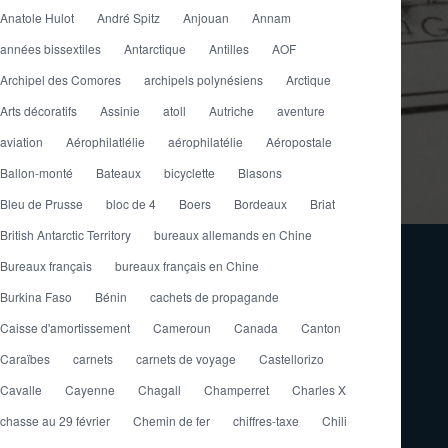
Anatole Hulot
André Spitz
Anjouan
Annam
années bissextiles
Antarctique
Antilles
AOF
Archipel des Comores
archipels polynésiens
Arctique
Arts décoratifs
Assinie
atoll
Autriche
aventure
aviation
Aérophilatlélie
aérophilatélie
Aéropostale
Ballon-monté
Bateaux
bicyclette
Blasons
Bleu de Prusse
bloc de 4
Boers
Bordeaux
Briat
British Antarctic Territory
bureaux allemands en Chine
Bureaux français
bureaux français en Chine
Burkina Faso
Bénin
cachets de propagande
Caisse d'amortissement
Cameroun
Canada
Canton
Caraïbes
carnets
carnets de voyage
Castellorizo
Cavalle
Cayenne
Chagall
Champerret
Charles X
chasse au 29 février
Chemin de fer
chiffres-taxe
Chili