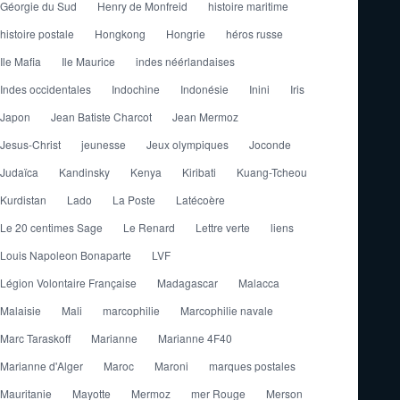
Géorgie du Sud
Henry de Monfreid
histoire maritime
histoire postale
Hongkong
Hongrie
héros russe
Ile Mafia
Ile Maurice
indes néérlandaises
Indes occidentales
Indochine
Indonésie
Inini
Iris
Japon
Jean Batiste Charcot
Jean Mermoz
Jesus-Christ
jeunesse
Jeux olympiques
Joconde
Judaïca
Kandinsky
Kenya
Kiribati
Kuang-Tcheou
Kurdistan
Lado
La Poste
Latécoère
Le 20 centimes Sage
Le Renard
Lettre verte
liens
Louis Napoleon Bonaparte
LVF
Légion Volontaire Française
Madagascar
Malacca
Malaisie
Mali
marcophilie
Marcophilie navale
Marc Taraskoff
Marianne
Marianne 4F40
Marianne d'Alger
Maroc
Maroni
marques postales
Mauritanie
Mayotte
Mermoz
mer Rouge
Merson