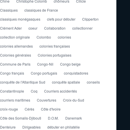
Chine
Christophe Colomb
chômeurs
Cilicie
Classiques
classiques de France
classiques monégasques
clefs pour débuter
Clipperton
Clément Ader
coeur
Collaboration
collectionner
collection originale
Colombo
colonies
colonies allemandes
colonies françaises
Colonies générales
Colonies portugaises
Commune de Paris
Congo-Nil
Congo belge
Congo français
Congo portugais
conquistadores
conquête de l'Atlantique Sud
conquête spatiale
conseils
Constantinople
Coq
Courriers accidentés
courriers maritimes
Couvertures
Croix-du-Sud
croix-rouge
Cérès
Côte d'Ivoire
Côte des Somalis-Djibouti
D.O.M.
Danemark
Dentelure
Dirigeables
débuter en philatélie