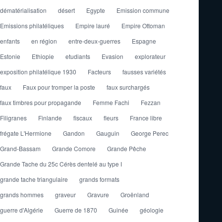
dématérialisation
désert
Egypte
Emission commune
Emissions philatéliques
Empire lauré
Empire Ottoman
enfants
en région
entre-deux-guerres
Espagne
Estonie
Ethiopie
etudiants
Evasion
explorateur
exposition philatélique 1930
Facteurs
fausses variétés
faux
Faux pour tromper la poste
faux surchargés
faux timbres pour propagande
Femme Fachi
Fezzan
Filigranes
Finlande
fiscaux
fleurs
France libre
frégate L'Hermione
Gandon
Gauguin
George Perec
Grand-Bassam
Grande Comore
Grande Pêche
Grande Tache du 25c Cérès dentelé au type I
grande tache triangulaire
grands formats
grands hommes
graveur
Gravure
Groënland
guerre d'Algérie
Guerre de 1870
Guinée
géologie