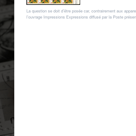
La question se doit d’être posée car, contrairement aux apparen
l’ouvrage Impressions Expressions diffusé par la Poste prés