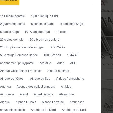
1c Empire dentelé
1f50 Atlantique Sud
2 guerre mondiale
5 centimes Blanc
5 centimes Sage
5 francs Sage
10f Atlantique Sud
20 c bleu
20 c bleu dentelé
20 c bleu non dentelé
20c Empire non dentelé au type I
25c Cérès
50 c rouge Semeuse lignée
100 F Zéphir
1944-45
abonnement phil@poste
actualité
Aden
AEF
Afrique-Occidentale Française
Afrique australe
Afrique de l'Ouest
Afrique du Sud
Afrique francophone
Agenda
Agenda des collectionneurs
Air bleu
Air France
Aland
Albert Decaris
Alexandrie
Algérie
Alphée Dubois
Alsace-Lorraine
Amundsen
amusante collecte
Amérique du Nord
Amérique du Sud