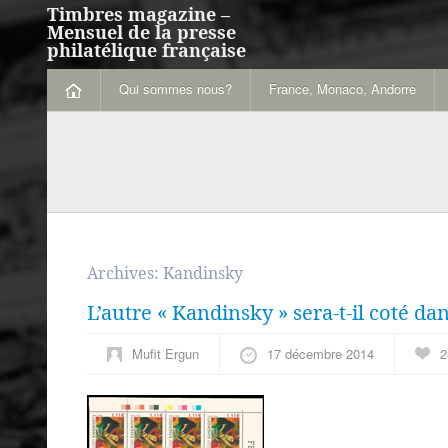
Timbres magazine –
Mensuel de la presse
philatélique française
Qui sommes nous?
France, Monaco, Andorre
Archives:
Kandinsky
L’autre « Kandinsky » sera-t-il coté dan
Mufit Ergun
17 décembre 2014
2