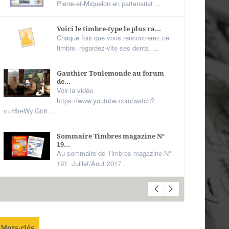
Pierre-et-Miquelon en partenariat ...
Voici le timbre-type le plus ra...
Chaque fois que vous rencontrerez ce
timbre, regardez-vite ses dents. ...
Gauthier Toulemonde au forum
de...
Voir la vidéo
https://www.youtube.com/watch?
v=HIreWylGit8 ...
Sommaire Timbres magazine N°
19...
Au sommaire de Timbres magazine N°
191 Juillet/Aout 2017 ...
Mots-clés