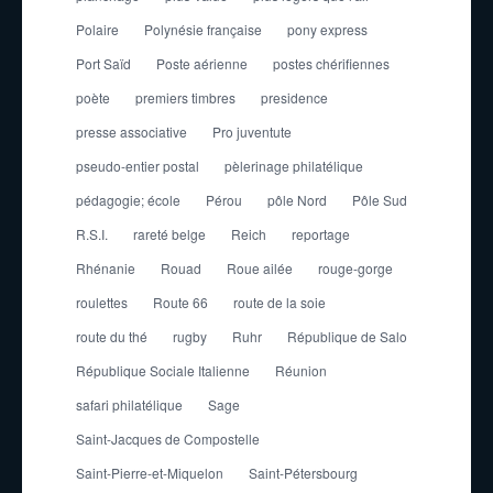
Polaire
Polynésie française
pony express
Port Saïd
Poste aérienne
postes chérifiennes
poète
premiers timbres
presidence
presse associative
Pro juventute
pseudo-entier postal
pèlerinage philatélique
pédagogie; école
Pérou
pôle Nord
Pôle Sud
R.S.I.
rareté belge
Reich
reportage
Rhénanie
Rouad
Roue ailée
rouge-gorge
roulettes
Route 66
route de la soie
route du thé
rugby
Ruhr
République de Salo
République Sociale Italienne
Réunion
safari philatélique
Sage
Saint-Jacques de Compostelle
Saint-Pierre-et-Miquelon
Saint-Pétersbourg