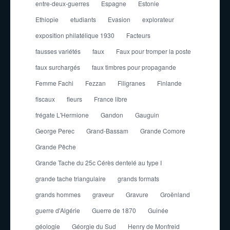
entre-deux-guerres
Espagne
Estonie
Ethiopie
etudiants
Evasion
explorateur
exposition philatélique 1930
Facteurs
fausses variétés
faux
Faux pour tromper la poste
faux surchargés
faux timbres pour propagande
Femme Fachi
Fezzan
Filigranes
Finlande
fiscaux
fleurs
France libre
frégate L'Hermione
Gandon
Gauguin
George Perec
Grand-Bassam
Grande Comore
Grande Pêche
Grande Tache du 25c Cérès dentelé au type I
grande tache triangulaire
grands formats
grands hommes
graveur
Gravure
Groënland
guerre d'Algérie
Guerre de 1870
Guinée
géologie
Géorgie du Sud
Henry de Monfreid