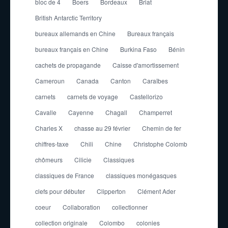
bloc de 4
Boers
Bordeaux
Briat
British Antarctic Territory
bureaux allemands en Chine
Bureaux français
bureaux français en Chine
Burkina Faso
Bénin
cachets de propagande
Caisse d'amortissement
Cameroun
Canada
Canton
Caraïbes
carnets
carnets de voyage
Castellorizo
Cavalle
Cayenne
Chagall
Champerret
Charles X
chasse au 29 février
Chemin de fer
chiffres-taxe
Chili
Chine
Christophe Colomb
chômeurs
Cilicie
Classiques
classiques de France
classiques monégasques
clefs pour débuter
Clipperton
Clément Ader
coeur
Collaboration
collectionner
collection originale
Colombo
colonies