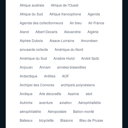
Afrique australe
Afrique de l'Ouest
Afrique du Sud
Afrique francophone
Agenda
Agenda des collectionneurs
Air bleu
Air France
Aland
Albert Decaris
Alexandrie
Algérie
Alphée Dubois
Alsace-Lorraine
Amundsen
amusante collecte
Amérique du Nord
Amérique du Sud
Anatole Hulot
André Spitz
Anjouan
Annam
années bissextiles
Antarctique
Antilles
AOF
Archipel des Comores
archipels polynésiens
Arctique
Arts décoratifs
Assinie
atoll
Autriche
aventure
aviation
Aérophilatlélie
aérophilatélie
Aéropostale
Ballon-monté
Bateaux
bicyclette
Blasons
Bleu de Prusse