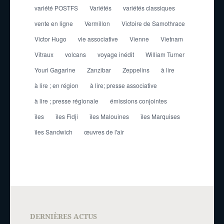
variété POSTFS
Variétés
variétés classiques
vente en ligne
Vermillon
Victoire de Samothrace
Victor Hugo
vie associative
Vienne
Vietnam
Vitraux
volcans
voyage inédit
William Turner
Youri Gagarine
Zanzibar
Zeppelins
à lire
à lire ; en région
à lire; presse associative
à lire ; presse régionale
émissions conjointes
îles
îles Fidji
îles Malouines
îles Marquises
îles Sandwich
œuvres de l'air
DERNIÈRES ACTUS