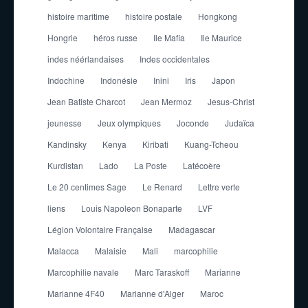
histoire maritime
histoire postale
Hongkong
Hongrie
héros russe
Ile Mafia
Ile Maurice
indes néérlandaises
Indes occidentales
Indochine
Indonésie
Inini
Iris
Japon
Jean Batiste Charcot
Jean Mermoz
Jesus-Christ
jeunesse
Jeux olympiques
Joconde
Judaïca
Kandinsky
Kenya
Kiribati
Kuang-Tcheou
Kurdistan
Lado
La Poste
Latécoère
Le 20 centimes Sage
Le Renard
Lettre verte
liens
Louis Napoleon Bonaparte
LVF
Légion Volontaire Française
Madagascar
Malacca
Malaisie
Mali
marcophilie
Marcophilie navale
Marc Taraskoff
Marianne
Marianne 4F40
Marianne d'Alger
Maroc