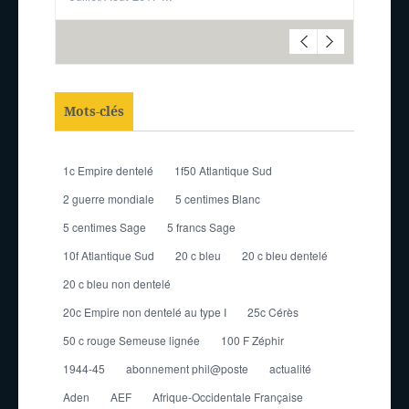
Mots-clés
1c Empire dentelé
1f50 Atlantique Sud
2 guerre mondiale
5 centimes Blanc
5 centimes Sage
5 francs Sage
10f Atlantique Sud
20 c bleu
20 c bleu dentelé
20 c bleu non dentelé
20c Empire non dentelé au type I
25c Cérès
50 c rouge Semeuse lignée
100 F Zéphir
1944-45
abonnement phil@poste
actualité
Aden
AEF
Afrique-Occidentale Française