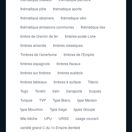
thématique pôle
thématique sports
thématique steamers
thématique vélo
thématique émissions communes
thématique îles
timbre de chemin de fer
timbres-poste-Livre
timbres amende
timbres classiques
Timbres de l'amertume
timbres de l'Empire
timbres espagnols
timbres fiscaux
timbres sur timbres
timbres suédois
timbres tableaux
timbres à surtaxe
Titanic
Togo
Tonkin
train
transports
truqués
Turquie
TVP
Type Blanc
type Merson
type Mouchon
Type Sage
types Groupe
tête-bêche
UPU
URSS
usage courant
variété grand C du 1c Empire dentelé