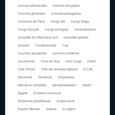
colonies allemandes
colonies françaises
Colonies générales
Colonies portugaises
Commune de Paris
Congo-Nil
Congo belge
Congo français
Congo portugais
conquistadores
conquête de l'Atlantique Sud
conquête spatiale
conseils
Constantinople
Coq
Courriers accidentés
courriers maritimes
Couvertures
Croix-du-Sud
croix-rouge
Cérès
Côte d'Ivoire
Côte des Somalis-Djibouti
D.O.M.
Danemark
Dentelure
Dirigeables
débuter en philatélie
dématérialisation
désert
Egypte
Emission commune
Emissions philatéliques
Empire lauré
Empire Ottoman
enfants
en région