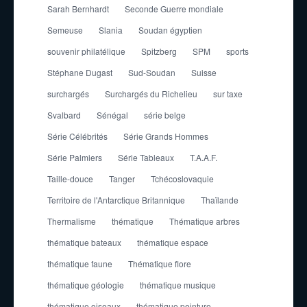
Sarah Bernhardt
Seconde Guerre mondiale
Semeuse
Slania
Soudan égyptien
souvenir philatélique
Spitzberg
SPM
sports
Stéphane Dugast
Sud-Soudan
Suisse
surchargés
Surchargés du Richelieu
sur taxe
Svalbard
Sénégal
série belge
Série Célébrités
Série Grands Hommes
Série Palmiers
Série Tableaux
T.A.A.F.
Taille-douce
Tanger
Tchécoslovaquie
Territoire de l'Antarctique Britannique
Thaïlande
Thermalisme
thématique
Thématique arbres
thématique bateaux
thématique espace
thématique faune
Thématique flore
thématique géologie
thématique musique
thématique oiseaux
thématique peinture