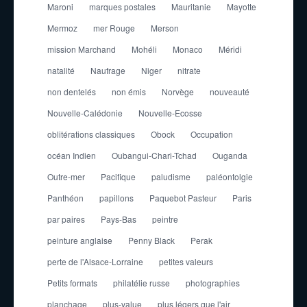
Maroni
marques postales
Mauritanie
Mayotte
Mermoz
mer Rouge
Merson
mission Marchand
Mohéli
Monaco
Méridi
natalité
Naufrage
Niger
nitrate
non dentelés
non émis
Norvège
nouveauté
Nouvelle-Calédonie
Nouvelle-Ecosse
oblitérations classiques
Obock
Occupation
océan Indien
Oubangui-Chari-Tchad
Ouganda
Outre-mer
Pacifique
paludisme
paléontolgie
Panthéon
papillons
Paquebot Pasteur
Paris
par paires
Pays-Bas
peintre
peinture anglaise
Penny Black
Perak
perte de l'Alsace-Lorraine
petites valeurs
Petits formats
philatélie russe
photographies
planchage
plus-value
plus légers que l'air