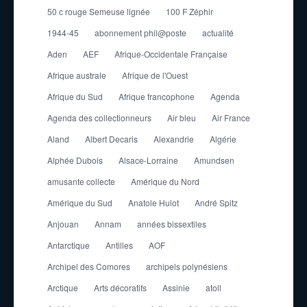
50 c rouge Semeuse lignée
100 F Zéphir
1944-45
abonnement phil@poste
actualité
Aden
AEF
Afrique-Occidentale Française
Afrique australe
Afrique de l'Ouest
Afrique du Sud
Afrique francophone
Agenda
Agenda des collectionneurs
Air bleu
Air France
Aland
Albert Decaris
Alexandrie
Algérie
Alphée Dubois
Alsace-Lorraine
Amundsen
amusante collecte
Amérique du Nord
Amérique du Sud
Anatole Hulot
André Spitz
Anjouan
Annam
années bissextiles
Antarctique
Antilles
AOF
Archipel des Comores
archipels polynésiens
Arctique
Arts décoratifs
Assinie
atoll