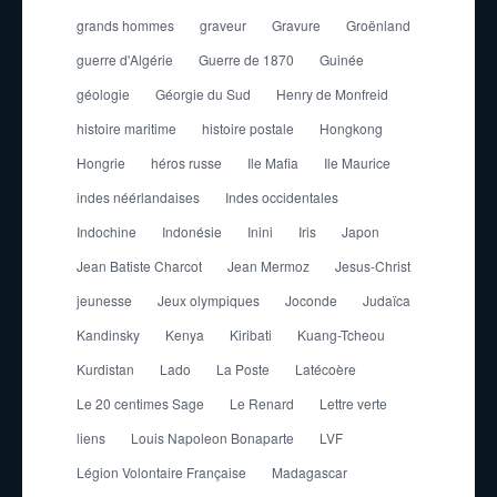
grands hommes
graveur
Gravure
Groënland
guerre d'Algérie
Guerre de 1870
Guinée
géologie
Géorgie du Sud
Henry de Monfreid
histoire maritime
histoire postale
Hongkong
Hongrie
héros russe
Ile Mafia
Ile Maurice
indes néérlandaises
Indes occidentales
Indochine
Indonésie
Inini
Iris
Japon
Jean Batiste Charcot
Jean Mermoz
Jesus-Christ
jeunesse
Jeux olympiques
Joconde
Judaïca
Kandinsky
Kenya
Kiribati
Kuang-Tcheou
Kurdistan
Lado
La Poste
Latécoère
Le 20 centimes Sage
Le Renard
Lettre verte
liens
Louis Napoleon Bonaparte
LVF
Légion Volontaire Française
Madagascar