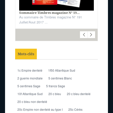
Sommaire Timbres magazine N° 19...
Au sommaire de Timbres magazine N° 191
Juillet/Aout 2017 ...
Mots-clés
1c Empire dentelé
1f50 Atlantique Sud
2 guerre mondiale
5 centimes Blanc
5 centimes Sage
5 francs Sage
10f Atlantique Sud
20 c bleu
20 c bleu dentelé
20 c bleu non dentelé
20c Empire non dentelé au type I
25c Cérès