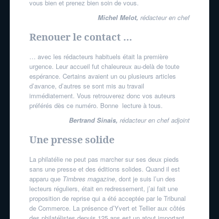
vous bien et prenez bien soin de vous.
Michel Melot,
rédacteur en chef
Renouer le contact …
… avec les rédacteurs habituels était la première
urgence. Leur accueil fut chaleureux au-delà de toute
espérance. Certains avaient un ou plusieurs articles
d’avance, d’autres se sont mis au travail
immédiatement. Vous retrouverez donc vos auteurs
préférés dès ce numéro. Bonne lecture à tous.
Bertrand Sinais,
rédacteur en chef adjoint
Une presse solide
La philatélie ne peut pas marcher sur ses deux pieds
sans une presse et des éditions solides. Quand il est
apparu que
Timbres magazine
, dont je suis l’un des
lecteurs réguliers, était en redressement, j’ai fait une
proposition de reprise qui a été acceptée par le Tribunal
de Commerce. La présence d’Yvert et Tellier aux côtés
des philatélistes depuis 125 ans est un atout important