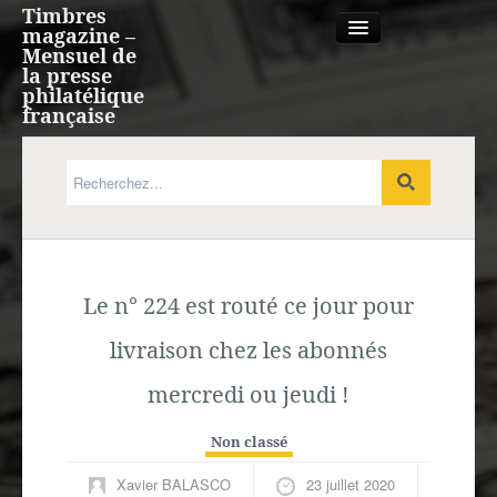
Timbres
magazine –
Mensuel de
la presse
philatélique
française
Qui sommes nous?
France, Monaco, Andorre
Le n° 224 est routé ce jour pour
Expression française
livraison chez les abonnés
Europe
mercredi ou jeudi !
Outre-mer
Non classé
Agenda
Xavier BALASCO
23 juillet 2020