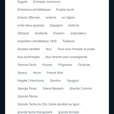
Egypte
Emission commune
Emissions philatéliques
Empire lauré
Empire Ottoman
enfants
en région
entre-deux-guerres
Espagne
Estonie
Ethiopie
etudiants
Evasion
explorateur
exposition philatélique 1930
Facteurs
fausses variétés
faux
Faux pour tromper la poste
faux surchargés
faux timbres pour propagande
Femme Fachi
Fezzan
Filigranes
Finlande
fiscaux
fleurs
France libre
frégate L'Hermione
Gandon
Gauguin
George Perec
Grand-Bassam
Grande Comore
Grande Pêche
Grande Tache du 25c Cérès dentelé au type I
grande tache triangulaire
grands formats