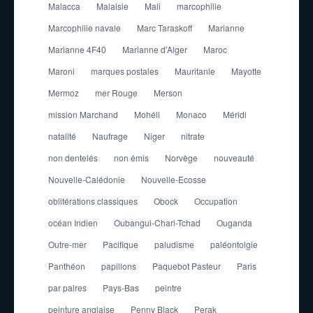
Malacca
Malaisie
Mali
marcophilie
Marcophilie navale
Marc Taraskoff
Marianne
Marianne 4F40
Marianne d'Alger
Maroc
Maroni
marques postales
Mauritanie
Mayotte
Mermoz
mer Rouge
Merson
mission Marchand
Mohéli
Monaco
Méridi
natalité
Naufrage
Niger
nitrate
non dentelés
non émis
Norvège
nouveauté
Nouvelle-Calédonie
Nouvelle-Ecosse
oblitérations classiques
Obock
Occupation
océan Indien
Oubangui-Chari-Tchad
Ouganda
Outre-mer
Pacifique
paludisme
paléontolgie
Panthéon
papillons
Paquebot Pasteur
Paris
par paires
Pays-Bas
peintre
peinture anglaise
Penny Black
Perak