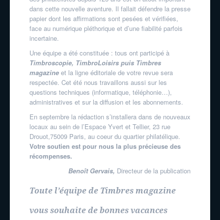
dans cette nouvelle aventure. Il fallait défendre la presse
papier dont les affirmations sont pesées et vérifiées,
face au numérique pléthorique et d’une fiabilité parfois
incertaine.
Une équipe a été constituée : tous ont participé à
Timbroscopie, TimbroLoisirs puis Timbres
magazine
et la ligne éditoriale de votre revue sera
respectée. Cet été nous travaillons aussi sur les
questions techniques (informatique, téléphonie…),
administratives et sur la diffusion et les abonnements.
En septembre la rédaction s’installera dans de nouveaux
locaux au sein de l’Espace Yvert et Tellier, 23 rue
Drouot,75009 Paris, au coeur du quartier philatélique.
Votre soutien est pour nous la plus précieuse des
récompenses.
Benoît Gervais,
Directeur de la publication
Toute l’équipe de Timbres magazine
vous souhaite de bonnes vacances