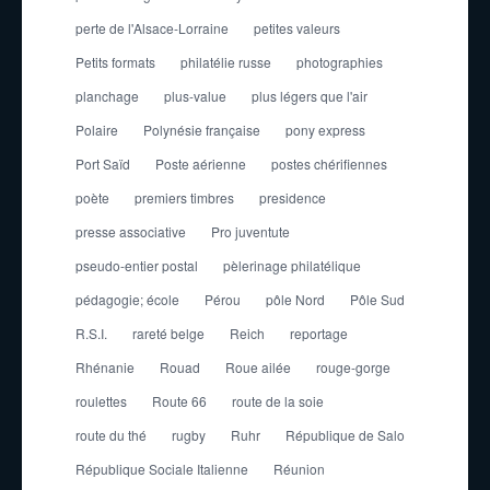
perte de l'Alsace-Lorraine
petites valeurs
Petits formats
philatélie russe
photographies
planchage
plus-value
plus légers que l'air
Polaire
Polynésie française
pony express
Port Saïd
Poste aérienne
postes chérifiennes
poète
premiers timbres
presidence
presse associative
Pro juventute
pseudo-entier postal
pèlerinage philatélique
pédagogie; école
Pérou
pôle Nord
Pôle Sud
R.S.I.
rareté belge
Reich
reportage
Rhénanie
Rouad
Roue ailée
rouge-gorge
roulettes
Route 66
route de la soie
route du thé
rugby
Ruhr
République de Salo
République Sociale Italienne
Réunion