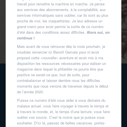
travail pour remettre la machine en marche. Je pense
aux services des abonnements, à la comptabilité, aux
services informatiques sans oublier, car ils sont au plus
proche de moi, les maquettistes. Je leur adresse un
grand merci pour avoir permis la sortie de ce numéro
d’été dans des conditions assez difficiles.
Alors oui, on
continue !
Mais avant de vous retrouver dès le mois prochain, je
voudrais remercier ici Benoît Gervais pour m’avoir
proposé cette «nouvelle» aventure et avoir mis à ma
disposition les ressources nécessaires pour éaliser un
magazine dans lequel la philatélie ne pourra être que
positive ne serait-ce que, tout de suite, pour
contrebalancer et laisser derrière nous les difficiles
moments que nous venons de traverser depuis le début
de l’année 2020.
Puisse ce numéro d’été vous aider à vous distraire du
malaise actuel, vous faire voyager à travers le temps et
à travers le monde, et, le temps d’une lecture, vous faire
oublier vos soucis. C’est le moins que je puisse vous
souhaiter. D’ici là, passez de belles vacances, portez-