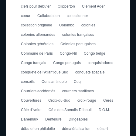
clefs pour débuter
Clipperton
Clément Ader
coeur
Collaboration
collectionner
collection originale
Colombo
colonies
colonies allemandes
colonies françaises
Colonies générales
Colonies portugaises
Commune de Paris
Congo-Nil
Congo belge
Congo français
Congo portugais
conquistadores
conquête de l'Atlantique Sud
conquête spatiale
conseils
Constantinople
Coq
Courriers accidentés
courriers maritimes
Couvertures
Croix-du-Sud
croix-rouge
Cérès
Côte d'Ivoire
Côte des Somalis-Djibouti
D.O.M.
Danemark
Dentelure
Dirigeables
débuter en philatélie
dématérialisation
désert