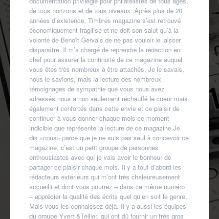
documentation privilégié pour philatélistes de tous âges,
de tous horizons et de tous niveaux. Après plus de 20
années d’existence, Timbres magazine s’est retrouvé
économiquement fragilisé et ne doit son salut qu’à la
volonté de Benoît Gervais de ne pas vouloir le laisser
disparaître. Il m’a chargé de reprendre la rédaction en
chef pour assurer la continuité de ce magazine auquel
vous êtes très nombreux à être attachés. Je le savais,
nous le savions, mais la lecture des nombreux
témoignages de sympathie que vous nous avez
adressés nous a non seulement réchauffé le coeur mais
également confortés dans cette envie et ce plaisir de
continuer à vous donner chaque mois ce moment
indicible que représente la lecture de ce magazine.Je
dis «nous» parce que je ne suis pas seul à concevoir ce
magazine, c’est un petit groupe de personnes
enthousiastes avec qui je vais avoir le bonheur de
partager ce plaisir chaque mois. Il y a tout d’abord les
rédacteurs extérieurs qui m’ont très chaleureusement
accueilli et dont vous pourrez – dans ce même numéro
– apprécier la qualité des écrits quel qu’en soit le genre.
Mais vous les connaissez déjà. Il y a aussi les équipes
du groupe Yvert &Tellier, qui ont dû fournir un très gros