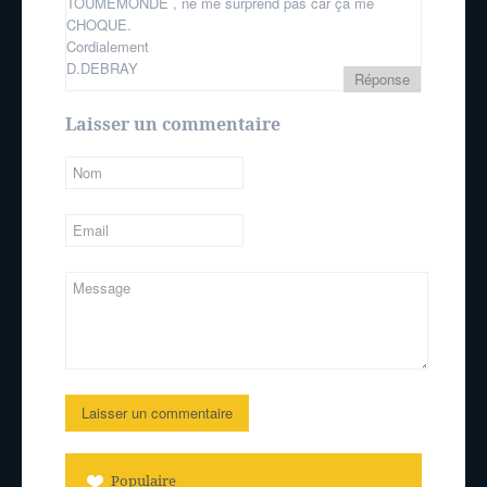
TOUMEMONDE , ne me surprend pas car ça me
CHOQUE.
Cordialement
D.DEBRAY
Réponse
Laisser un commentaire
Populaire