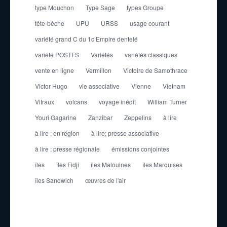
type Mouchon
Type Sage
types Groupe
tête-bêche
UPU
URSS
usage courant
variété grand C du 1c Empire dentelé
variété POSTFS
Variétés
variétés classiques
vente en ligne
Vermillon
Victoire de Samothrace
Victor Hugo
vie associative
Vienne
Vietnam
Vitraux
volcans
voyage inédit
William Turner
Youri Gagarine
Zanzibar
Zeppelins
à lire
à lire ; en région
à lire; presse associative
à lire ; presse régionale
émissions conjointes
îles
îles Fidji
îles Malouines
îles Marquises
îles Sandwich
œuvres de l'air