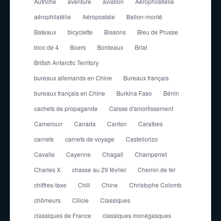
Autriche
aventure
aviation
Aérophilatlélie
aérophilatélie
Aéropostale
Ballon-monté
Bateaux
bicyclette
Blasons
Bleu de Prusse
bloc de 4
Boers
Bordeaux
Briat
British Antarctic Territory
bureaux allemands en Chine
Bureaux français
bureaux français en Chine
Burkina Faso
Bénin
cachets de propagande
Caisse d'amortissement
Cameroun
Canada
Canton
Caraïbes
carnets
carnets de voyage
Castellorizo
Cavalle
Cayenne
Chagall
Champerret
Charles X
chasse au 29 février
Chemin de fer
chiffres-taxe
Chili
Chine
Christophe Colomb
chômeurs
Cilicie
Classiques
classiques de France
classiques monégasques