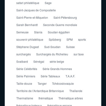
safari philatélique
Sage
Saint-Jacques de Compostelle
Saint-Pierre-et-Miquelon
Saint-Pétersbourg
Sarah Bernhardt
Seconde Guerre mondiale
Semeuse
Slania
Soudan égyptien
souvenir philatélique
Spitzberg
SPM
sports
Stéphane Dugast
Sud-Soudan
Suisse
surchargés
Surchargés du Richelieu
sur taxe
Svalbard
Sénégal
série belge
Série Célébrités
Série Grands Hommes
Série Palmiers
Série Tableaux
T.A.A.F.
Taille-douce
Tanger
Tchécoslovaquie
Territoire de l'Antarctique Britannique
Thaïlande
Thermalisme
thématique
Thématique arbres
thématique bateaux
thématique espace