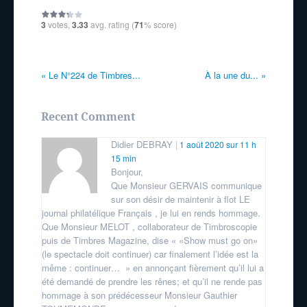
3
votes,
3.33
avg. rating (
71
% score)
«
Le N°224 de Timbres...
À la une du...
»
Recent Comment
Didier DEBRAY
1 août 2020 sur 11 h
15 min
Bonjour,
Que Monsieur GERVAIS communique
sur son désir de maintenir à flot LE
journal philatélique Français , je lui en rends hommage.
Que Monsieur MELOT , collaborateur de Timbroscopie
puis de Timbres Magazine, dise « «Show must go on»
(le spectacle doit continuer) car finalement l’idée est la
même : continuer… » en annonçant fièrement qu’il lui a
été demandé de prendre les rênes; et qu’il ne rende pas
hommage à son prédécesseur Monsieur Gauthier