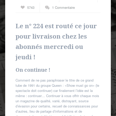
Autres spécialités
5743
1 Commentaire
Mon compte
Le n° 224 est routé ce jour
pour livraison chez les
abonnés mercredi ou
jeudi !
On continue !
Comment de ne pas paraphraser le titre de ce grand
tube de 1991 du groupe Queen : «Show must go on» (le
spectacle doit continuer) car finalement l’idée est la
même : continuer… Continuer à vous offrir chaque mois
un magazine de qualité, varié, distrayant, source
d’évasion pour certains, recueil de connaissances pour
d’autres, lieu de partage d’informations et de