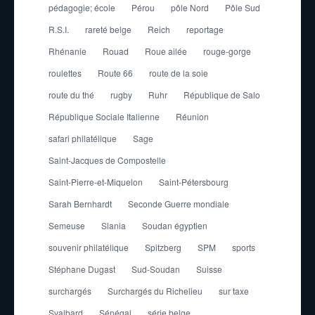
pédagogie; école
Pérou
pôle Nord
Pôle Sud
R.S.I.
rareté belge
Reich
reportage
Rhénanie
Rouad
Roue ailée
rouge-gorge
roulettes
Route 66
route de la soie
route du thé
rugby
Ruhr
République de Salo
République Sociale Italienne
Réunion
safari philatélique
Sage
Saint-Jacques de Compostelle
Saint-Pierre-et-Miquelon
Saint-Pétersbourg
Sarah Bernhardt
Seconde Guerre mondiale
Semeuse
Slania
Soudan égyptien
souvenir philatélique
Spitzberg
SPM
sports
Stéphane Dugast
Sud-Soudan
Suisse
surchargés
Surchargés du Richelieu
sur taxe
Svalbard
Sénégal
série belge