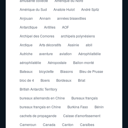
amusante collecte
Amérique du Nord
Amérique du Sud
Anatole Hulot
André Spitz
Anjouan
Annam
années bissextiles
Antarctique
Antilles
AOF
Archipel des Comores
archipels polynésiens
Arctique
Arts décoratifs
Assinie
atoll
Autriche
aventure
aviation
Aérophilatlélie
aérophilatélie
Aéropostale
Ballon-monté
Bateaux
bicyclette
Blasons
Bleu de Prusse
bloc de 4
Boers
Bordeaux
Briat
British Antarctic Territory
bureaux allemands en Chine
Bureaux français
bureaux français en Chine
Burkina Faso
Bénin
cachets de propagande
Caisse d'amortissement
Cameroun
Canada
Canton
Caraïbes