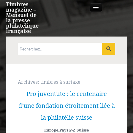
Timbres
magazine –
Mensuel de
la presse
philatélique
française
Qui sommes nous?
France, Monaco, Andorre
Expression française
Archives:
timbres à surtaxe
Pro juventute : le centenaire
Europe
d’une fondation étroitement liée à
Outre-mer
la philatélie suisse
Agenda
Europe
,
Pays P-Z
,
Suisse