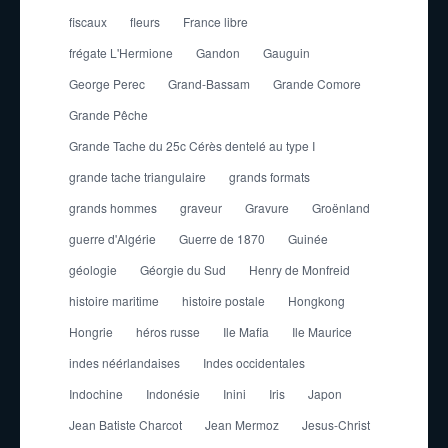
fiscaux
fleurs
France libre
frégate L'Hermione
Gandon
Gauguin
George Perec
Grand-Bassam
Grande Comore
Grande Pêche
Grande Tache du 25c Cérès dentelé au type I
grande tache triangulaire
grands formats
grands hommes
graveur
Gravure
Groënland
guerre d'Algérie
Guerre de 1870
Guinée
géologie
Géorgie du Sud
Henry de Monfreid
histoire maritime
histoire postale
Hongkong
Hongrie
héros russe
Ile Mafia
Ile Maurice
indes néérlandaises
Indes occidentales
Indochine
Indonésie
Inini
Iris
Japon
Jean Batiste Charcot
Jean Mermoz
Jesus-Christ