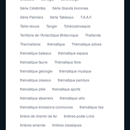
Série Célébrités
Série Grands Hommes
Série Palmiers
Série Tableaux
T.A.A.F.
Taille-douce
Tanger
Tchécoslovaquie
Territoire de l'Antarctique Britannique
Thaïlande
Thermalisme
thématique
Thématique arbres
thématique bateaux
thématique espace
thématique faune
Thématique flore
thématique géologie
thématique musique
thématique oiseaux
thématique peinture
thématique pôle
thématique sports
thématique steamers
thématique vélo
thématique émissions communes
thématique îles
timbre de chemin de fer
timbres-poste-Livre
timbres amende
timbres classiques