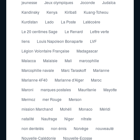
jeunesse
Jeux olympiques
Joconde
Judaïca
Kandinsky
Kenya
Kiribati
Kuang-Tcheou
Kurdistan
Lado
La Poste
Latécoère
Le 20 centimes Sage
Le Renard
Lettre verte
liens
Louis Napoleon Bonaparte
LVF
Légion Volontaire Française
Madagascar
Malacca
Malaisie
Mali
marcophilie
Marcophilie navale
Marc Taraskoff
Marianne
Marianne 4F40
Marianne d'Alger
Maroc
Maroni
marques postales
Mauritanie
Mayotte
Mermoz
mer Rouge
Merson
mission Marchand
Mohéli
Monaco
Méridi
natalité
Naufrage
Niger
nitrate
non dentelés
non émis
Norvège
nouveauté
Nouvelle-Calédonie
Nouvelle-Ecosse