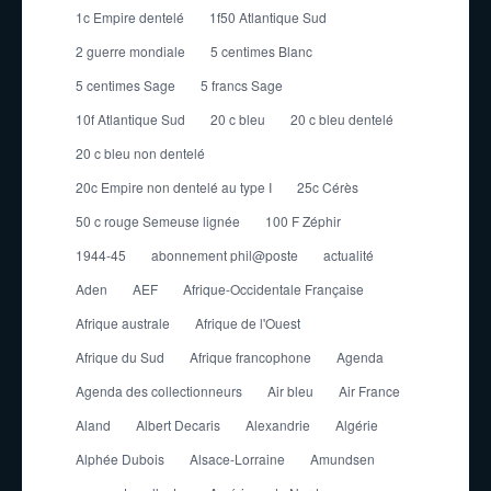
1c Empire dentelé
1f50 Atlantique Sud
2 guerre mondiale
5 centimes Blanc
5 centimes Sage
5 francs Sage
10f Atlantique Sud
20 c bleu
20 c bleu dentelé
20 c bleu non dentelé
20c Empire non dentelé au type I
25c Cérès
50 c rouge Semeuse lignée
100 F Zéphir
1944-45
abonnement phil@poste
actualité
Aden
AEF
Afrique-Occidentale Française
Afrique australe
Afrique de l'Ouest
Afrique du Sud
Afrique francophone
Agenda
Agenda des collectionneurs
Air bleu
Air France
Aland
Albert Decaris
Alexandrie
Algérie
Alphée Dubois
Alsace-Lorraine
Amundsen