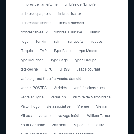
Timbres de l'amertume
timbres de l'Empire
timbres espagnols
timbres fiscaux
timbres sur timbres
timbres suédois
timbres tableaux
timbres à surtaxe
Titanic
Togo
Tonkin
train
transports
truqués
Turquie
TVP
Type Blanc
type Merson
type Mouchon
Type Sage
types Groupe
tête-bêche
UPU
URSS
usage courant
variété grand C du 1c Empire dentelé
variété POSTFS
Variétés
variétés classiques
vente en ligne
Vermillon
Victoire de Samothrace
Victor Hugo
vie associative
Vienne
Vietnam
Vitraux
volcans
voyage inédit
William Turner
Youri Gagarine
Zanzibar
Zeppelins
à lire
à lire ; en région
à lire; presse associative