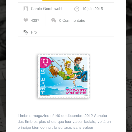
Autres spécialités
Carole Gerothwohl
19 juin 2015
Mon compte
4387
0 Commentaire
Pro
juventute
,
Suisse
,
timbres
à surtaxe
Timbres magazine n°140 de décembre 2012 Acheter
des timbres plus chers que leur valeur faciale, voilà un
principe bien connu : la surtaxe, sans valeur