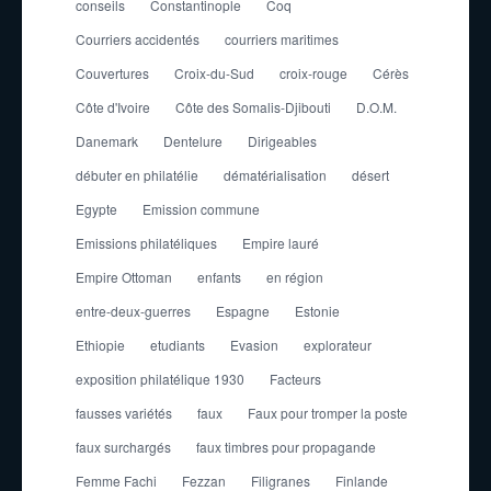
conseils
Constantinople
Coq
Courriers accidentés
courriers maritimes
Couvertures
Croix-du-Sud
croix-rouge
Cérès
Côte d'Ivoire
Côte des Somalis-Djibouti
D.O.M.
Danemark
Dentelure
Dirigeables
débuter en philatélie
dématérialisation
désert
Egypte
Emission commune
Emissions philatéliques
Empire lauré
Empire Ottoman
enfants
en région
entre-deux-guerres
Espagne
Estonie
Ethiopie
etudiants
Evasion
explorateur
exposition philatélique 1930
Facteurs
fausses variétés
faux
Faux pour tromper la poste
faux surchargés
faux timbres pour propagande
Femme Fachi
Fezzan
Filigranes
Finlande