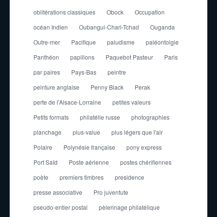
oblitérations classiques
Obock
Occupation
océan Indien
Oubangui-Chari-Tchad
Ouganda
Outre-mer
Pacifique
paludisme
paléontolgie
Panthéon
papillons
Paquebot Pasteur
Paris
par paires
Pays-Bas
peintre
peinture anglaise
Penny Black
Perak
perte de l'Alsace-Lorraine
petites valeurs
Petits formats
philatélie russe
photographies
planchage
plus-value
plus légers que l'air
Polaire
Polynésie française
pony express
Port Saïd
Poste aérienne
postes chérifiennes
poète
premiers timbres
presidence
presse associative
Pro juventute
pseudo-entier postal
pèlerinage philatélique