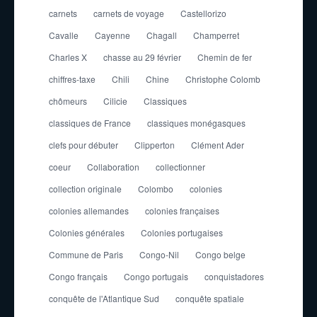
carnets
carnets de voyage
Castellorizo
Cavalle
Cayenne
Chagall
Champerret
Charles X
chasse au 29 février
Chemin de fer
chiffres-taxe
Chili
Chine
Christophe Colomb
chômeurs
Cilicie
Classiques
classiques de France
classiques monégasques
clefs pour débuter
Clipperton
Clément Ader
coeur
Collaboration
collectionner
collection originale
Colombo
colonies
colonies allemandes
colonies françaises
Colonies générales
Colonies portugaises
Commune de Paris
Congo-Nil
Congo belge
Congo français
Congo portugais
conquistadores
conquête de l'Atlantique Sud
conquête spatiale