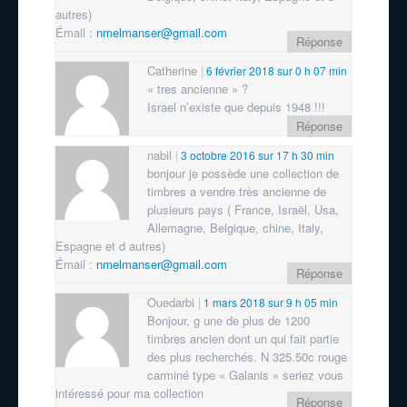
autres)
Émail :
nmelmanser@gmail.com
Réponse
Catherine
6 février 2018 sur 0 h 07 min
« tres ancienne » ?
Israel n’existe que depuis 1948 !!!
Réponse
nabil
3 octobre 2016 sur 17 h 30 min
bonjour je possède une collection de
timbres a vendre très ancienne de
plusieurs pays ( France, Israël, Usa,
Allemagne, Belgique, chine, Italy,
Espagne et d autres)
Émail :
nmelmanser@gmail.com
Réponse
Ouedarbi
1 mars 2018 sur 9 h 05 min
Bonjour, g une de plus de 1200
timbres ancien dont un qui fait partie
des plus recherchés. N 325.50c rouge
carminé type « Galanis » seriez vous
intéressé pour ma collection
Réponse