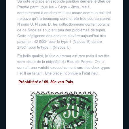
Sa cote le place en seconde position derrière le Bleu de
Prusse parmi tous les « Sage » émis. Mais,
contrairement à ce dernier, il est assez commun oblitéré
: preuve qu’il a beaucoup servi et été très peu conservé.
N sous U, N sous B, les collectionneurs contemporains
de ce Sage se soucient peu des problèmes de types.
Cette négligence des anciens s’avère aujourd’hui très
payante : 42 500F pour le type 1 (N sous B) contre
2750F pour le type Il (N sous U).
En belle qualité, le 25c outremer est rare mais il souffre
sans doute de la notoriété du Bleu de Prusse. On lui
connaît une variété excessivement rare :les deux types
I et Il se tenant. Une pièce inconnue à l’état neuf.
Préoblitéré n° 69. 30c vert Paix