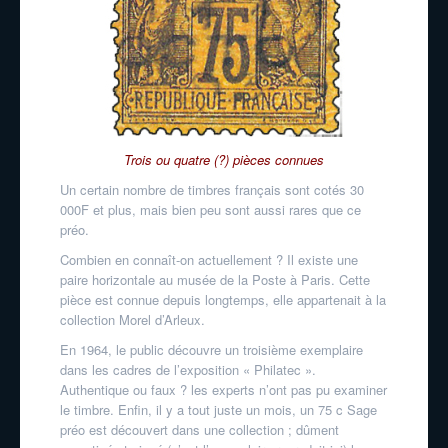
Trois ou quatre (?) pièces connues
Un certain nombre de timbres français sont cotés 30
000F et plus, mais bien peu sont aussi rares que ce
préo.
Combien en connaît-on actuellement ? Il existe une
paire horizontale au musée de la Poste à Paris. Cette
pièce est connue depuis longtemps, elle appartenait à la
collection Morel d’Arleux.
En 1964, le public découvre un troisième exemplaire
dans les cadres de l’exposition « Philatec ».
Authentique ou faux ? les experts n’ont pas pu examiner
le timbre. Enfin, il y a tout juste un mois, un 75 c Sage
préo est découvert dans une collection ; dûment