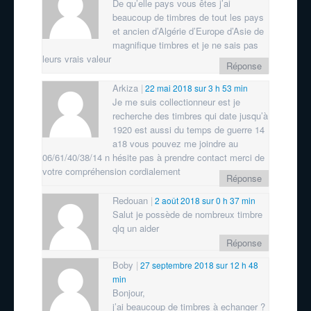
De qu’elle pays vous êtes j’ai
beaucoup de timbres de tout les pays
et ancien d’Algérie d’Europe d’Asie de
magnifique timbres et je ne sais pas
leurs vrais valeur
Réponse
Arkiza
22 mai 2018 sur 3 h 53 min
Je me suis collectionneur est je
recherche des timbres qui date jusqu’à
1920 est aussi du temps de guerre 14
a18 vous pouvez me joindre au
06/61/40/38/14 n hésite pas à prendre contact merci de
votre compréhension cordialement
Réponse
Redouan
2 août 2018 sur 0 h 37 min
Salut je possède de nombreux timbre
qlq un aider
Réponse
Boby
27 septembre 2018 sur 12 h 48
min
Bonjour,
j’ai beaucoup de timbres à echanger ?