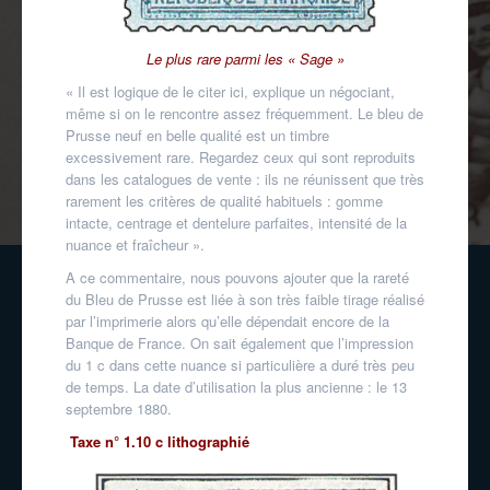
Le plus rare parmi les « Sage »
« Il est logique de le citer ici, explique un négociant,
même si on le rencontre assez fréquemment. Le bleu de
Prusse neuf en belle qualité est un timbre
excessivement rare. Regardez ceux qui sont reproduits
dans les catalogues de vente : ils ne réunissent que très
rarement les critères de qualité habituels : gomme
intacte, centrage et dentelure parfaites, intensité de la
nuance et fraîcheur ».
A ce commentaire, nous pouvons ajouter que la rareté
du Bleu de Prusse est liée à son très faible tirage réalisé
par l’imprimerie alors qu’elle dépendait encore de la
Banque de France. On sait également que l’impression
du 1 c dans cette nuance si particulière a duré très peu
de temps. La date d’utilisation la plus ancienne : le 13
septembre 1880.
Taxe n° 1.10 c lithographié