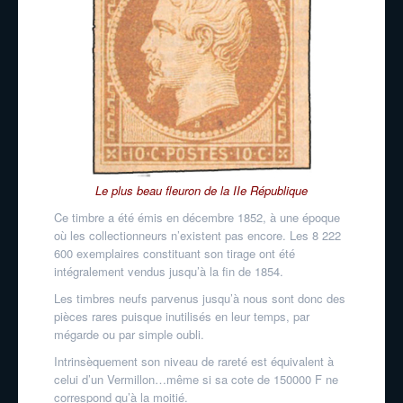
Le plus beau fleuron de la IIe République
Ce timbre a été émis en décembre 1852, à une époque
où les collectionneurs n’existent pas encore. Les 8 222
600 exemplaires constituant son tirage ont été
intégralement vendus jusqu’à la fin de 1854.
Les timbres neufs parvenus jusqu’à nous sont donc des
pièces rares puisque inutilisés en leur temps, par
mégarde ou par simple oubli.
Intrinsèquement son niveau de rareté est équivalent à
celui d’un Vermillon…même si sa cote de 150000 F ne
correspond qu’à la moitié.