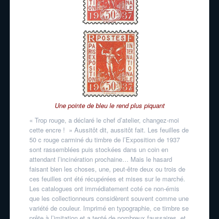
Une pointe de bleu le rend plus piquant
« Trop rouge, a déclaré le chef d’atelier, changez-moi
cette encre ! » Aussitôt dit, aussitôt fait. Les feuilles de
50 c rouge carminé du timbre de l’Exposition de 1937
sont rassemblées puis stockées dans un coin en
attendant l’incinération prochaine… Mais le hasard
faisant bien les choses, une, peut-être deux ou trois de
ces feuilles ont été récupérées et mises sur le marché.
Les catalogues ont immédiatement coté ce non-émis
que les collectionneurs considèrent souvent comme une
variété de couleur. Imprimé en typographie, ce timbre se
prête à l’imitation et a tenté de nombreux faussaires, et