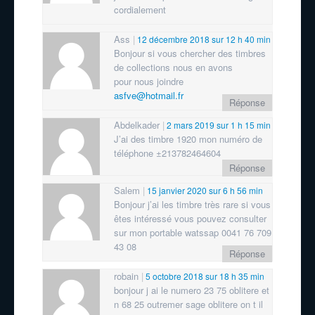
cordialement
Ass
12 décembre 2018 sur 12 h 40 min
Bonjour si vous chercher des timbres
de collections nous en avons
pour nous joindre
asfve@hotmail.fr
Réponse
Abdelkader
2 mars 2019 sur 1 h 15 min
J’ai des timbre 1920 mon numéro de
téléphone ±213782464604
Réponse
Salem
15 janvier 2020 sur 6 h 56 min
Bonjour j’ai les timbre très rare si vous
êtes intéressé vous pouvez consulter
sur mon portable watssap 0041 76 709
43 08
Réponse
robain
5 octobre 2018 sur 18 h 35 min
bonjour j ai le numero 23 75 oblitere et
n 68 25 outremer sage oblitere on t il