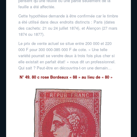
pensent qu’une feuille ou une partie seulement de la
feuille a été affectée.
Cette hypothèse demande à être confirmée car le timbre
a été utilisé dans deux endroits distincts : Paris (dates
des cachets: 21 ou 24 juillet 1874), et Alençon (27 mars
1874 ou 1877).
Le prix de vente actuel se situe entre 200 000 et 220
000 F pour 300 000-385 000 F de cote. « Une telle
variété pourrait se vendre deux à trois fois plus cher si
elle existait en parfait état! » nous dit un professionnel.
Qui sait ? Peut-être en découvrira-t-on une demain…
N° 49. 80 c rose Bordeaux « 88 » au lieu de « 80 »