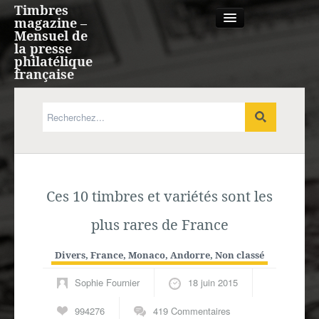
Timbres
magazine –
Mensuel de
la presse
philatélique
française
Qui sommes nous?
France, Monaco, Andorre
Ces 10 timbres et variétés sont les
Expression française
plus rares de France
Europe
Divers
,
France, Monaco, Andorre
,
Non classé
Outre-mer
Sophie Fournier
18 juin 2015
Agenda
994276
419 Commentaires