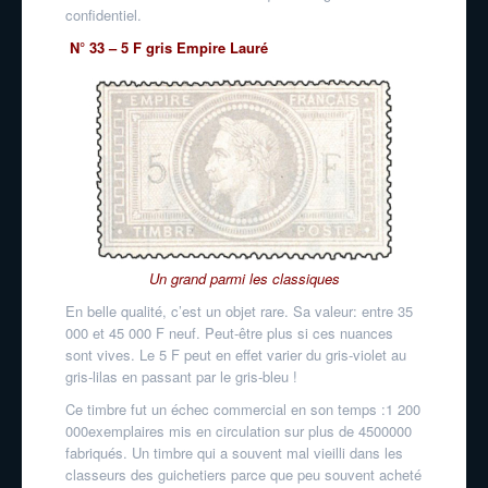
confidentiel.
N° 33 – 5 F gris Empire Lauré
Un grand parmi les classiques
En belle qualité, c’est un objet rare. Sa valeur: entre 35
000 et 45 000 F neuf. Peut-être plus si ces nuances
sont vives. Le 5 F peut en effet varier du gris-violet au
gris-lilas en passant par le gris-bleu !
Ce timbre fut un échec commercial en son temps :1 200
000exemplaires mis en circulation sur plus de 4500000
fabriqués. Un timbre qui a souvent mal vieilli dans les
classeurs des guichetiers parce que peu souvent acheté