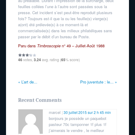
au préalable. Durant l’impression de la surcharge, deux
feuilles collées l’une à l’autre sont passées sous la
presse. Cet incident s’est peut-être reproduit plusieurs
fois? Toujours est-il que la ou les feuille(s) vierge(s)
a(ont) été prélevée(s) à ce moment-là et
commercialisée(s) dans les milieux philatéliques sans
passer par le débit d’un bureau de Poste.
Paru dans
Timbroscopie
n° 49 – Juillet-Août 1988
46
votes,
3.24
avg. rating (
65
% score)
«
L’art de...
Pro juventute : le...
»
Recent Comments
marcel
30 juillet 2015 sur 2 h 45 min
bonjours je possède un paquebot
pasteur 70c tamponner 1f plus 1f
j’aimerais le vendre , le meilleur