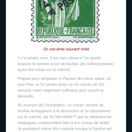
Un non-émis souvent imité
Il n’a jamais servi. Il est rare même si l’on ignore
toujours le nombre exact de feuilles (de 100exemplaires)
ayant été mises sur le marché.
Préparé pour remplacer le Pasteur de même valeur, ce
type Paix ne fut jamais émis car les stocks de 30c
restants furent largement suffisants pour couvrir la
demande.
Au moment de l’incinération, un certain nombre de
feuilles échappèrent à la destruction et se retrouvèrent
sur le marché. les 30 000-35000 F que lui attribuent les
catalogues correspondent bien à son niveau de rareté.
Ils pourraient même être majorés lorsque la figurine est