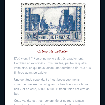
Un bleu très particulier
D’où vient-il ? Personne ne le sait très exactement.
Combien en existe­t-il ? Trois feuilles, peut-être quatre
voire cinq, ce qui nous laisse une fourchette de 75 à 125
timbres ayant pu exister.
Une certitude cependant : il est beaucoup moins
commun que ses homologues « chaudron » ou « brun­
noir » et sa cote, 55000-65000 F traduit bien cet état de
fait.
Cette variété est très recherchée et ne reste jamais