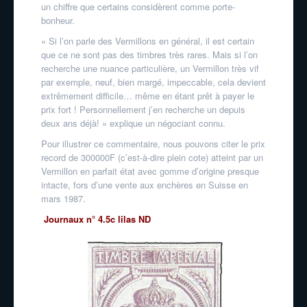
un chiffre que certains considèrent comme porte-
bonheur.
« Si l’on parle des Vermillons en général, il est certain
que ce ne sont pas des timbres très rares. Mais si l’on
recherche une nuance particulière, un Vermillon très vif
par exemple, neuf, bien margé, impeccable, cela devient
extrêmement difficile… même en étant prêt à payer le
prix fort ! Personnellement j’en recherche un depuis
deux ans déjà! » explique un négociant connu.
Pour illustrer ce commentaire, nous pouvons citer le prix
record de 300000F (c’est-à-dire plein cote) atteint par un
Vermillon en parfait état avec gomme d’origine presque
intacte, fors d’une vente aux enchères en Suisse en
mars 1987.
Journaux n° 4.5c lilas ND