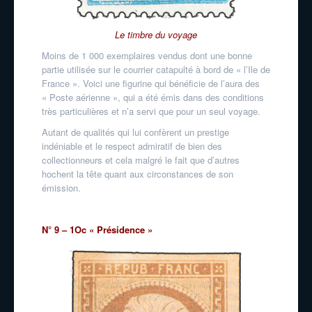
Le timbre du voyage
Moins de 1 000 exemplaires vendus dont une bonne
partie utilisée sur le courrier catapulté à bord de « l’Ile de
France ». Voici une figurine qui bénéficie de l’aura des
« Poste aérienne », qui a été émis dans des conditions
très particulières et n’a servi que pour un seul voyage.
Autant de qualités qui lui confèrent un prestige
indéniable et le respect admiratif de bien des
collectionneurs et cela malgré le fait que d’autres
hochent la tête quant aux circonstances de son
émission.
N° 9 – 1Oc « Présidence »