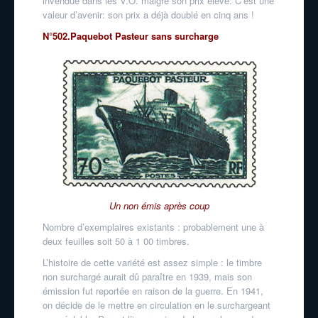
invendue dans les V.O. malgré son prix élevé. C’est une
valeur d’avenir: son prix a déjà doublé en cinq ans !
N°502.Paquebot Pasteur sans surcharge
Un non émis après coup
Nombre d’exemplaires existants : probablement une à
deux feuilles soit 50 à 1 00 timbres.
L’histoire de cette variété est assez simple : le timbre
non surchargé aurait dû paraître en 1939, mais son
émission fut reportée en raison de la guerre. En 1941,
on décide de le mettre en circulation en le surchargeant