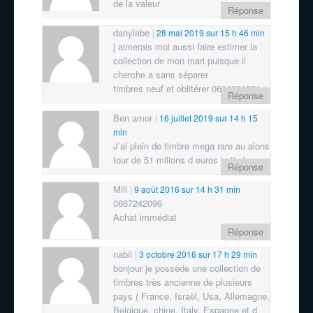
de la valeur
Réponse
danylabe
28 mai 2019 sur 15 h 46 min
j aimerais moi aussi faire estimer la
collection de mon mari puisque il
cherche a sans séparer
timbres neuf et oblitérer 0614691391
Réponse
Ben amor
16 juillet 2019 sur 14 h 15
min
J’ai plein de timbre mega rare au alons
tour de 51 milions d euros le timbre
Réponse
Mill
9 août 2016 sur 14 h 31 min
0667242096
Achat immédiat
Réponse
nabil
3 octobre 2016 sur 17 h 29 min
bonjour je possède une collection de
timbres très ancienne de plusieurs
pays ( France, Israël, Usa, Allemagne,
Belgique, chine, Italy, Espagne et d