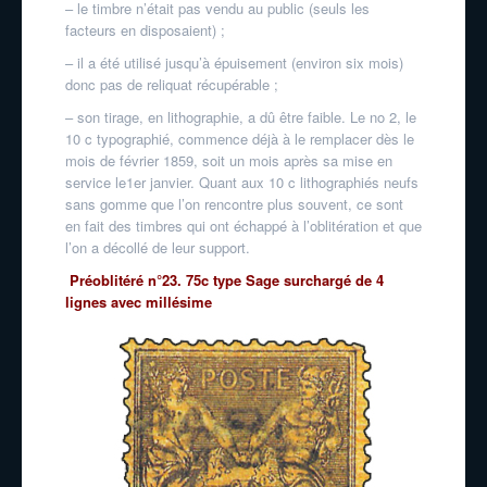
– le timbre n’était pas vendu au public (seuls les
facteurs en disposaient) ;
– il a été utilisé jusqu’à épuisement (environ six mois)
donc pas de reliquat récupérable ;
– son tirage, en lithographie, a dû être faible. Le no 2, le
10 c typographié, commence déjà à le remplacer dès le
mois de février 1859, soit un mois après sa mise en
service le1er janvier. Quant aux 10 c lithographiés neufs
sans gomme que l’on rencontre plus souvent, ce sont
en fait des timbres qui ont échappé à l’oblitération et que
l’on a décollé de leur support.
Préoblitéré n°23. 75c type Sage surchargé de 4
lignes avec millésime