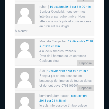
ruben
10 octobre 2018 sur 8 h 00 min
Bonjour Ouedarbi, nous sommes
intérésser par votre timbre. Nous
attendons votre prix et votre réponse
en croisant les doigts.
À bientôt
Mostafa Qarqache
19 décembre 2016
sur 12 h 20 min
J ai deux timbres francais
Droit de l homme de 25 centimes
Couleurs bleu
Réponse
Sidi
12 février 2017 sur 19 h 21 min
Bonjour j’ai en ma possession
beaucoup de timbres de toutes dates
et de tout pays 0763166609
Réponse
bernhard pfammatter
8 septembre
2018 sur 21 h 38 min
je suis interesse de timbre suisse