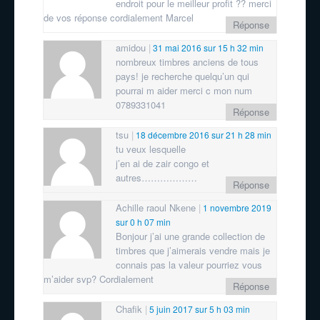
endroit pour le meilleur profit ?? merci
de vos réponse cordialement Marcel
Réponse
amidou
31 mai 2016 sur 15 h 32 min
nombreux timbres anciens de tous
pays! je recherche quelqu’un qui
pourrai m aider merci c mon num
0789331041
Réponse
tsu
18 décembre 2016 sur 21 h 28 min
tu veux lesquelle
j’en ai de zair congo et
autres………………
Réponse
Achille raoul Nkene
1 novembre 2019
sur 0 h 07 min
Bonjour j’ai une grande collection de
timbres que j’aimerais vendre mais je
connais pas la valeur pourriez vous
m’aider svp? Cordialement
Réponse
Chafik
5 juin 2017 sur 5 h 03 min