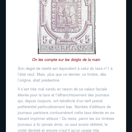
On les compte sur les doigts de la main
Son degré de rareté est équivalent à celui du taxe n°1 à
l’état neuf. Mais, plus que ce dernier, ce timbre, dès
l’origine, était prédestiné.
Il s’est très mal vendu en raison de sa valeur faciale
élevée pour la taxe et l’affranchissement des journaux
qui, depuis toujours, ont bénéficié d’un tarif postal
préférentiel particulièrement bas. Nombre d’éditeurs de
journaux parisiens contournèrent cette taxe élevée en se
faisant imprimer ailleurs ! Du reste, parmi les six timbres
journaux à 5c jamais émis, un seul existe oblitéré, le
violet dentelé et encore n’eut-il qu’un usage très