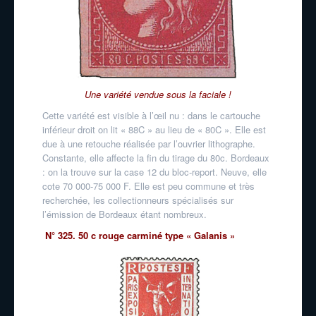
Une variété vendue sous la faciale !
Cette variété est visible à l’œil nu : dans le cartouche
inférieur droit on lit « 88C » au lieu de « 80C ». Elle est
due à une retouche réalisée par l’ouvrier lithographe.
Constante, elle affecte la fin du tirage du 80c. Bordeaux
: on la trouve sur la case 12 du bloc-report. Neuve, elle
cote 70 000-75 000 F. Elle est peu commune et très
recherchée, les collectionneurs spécialisés sur
l’émission de Bordeaux étant nombreux.
N° 325. 50 c rouge carminé type « Galanis »