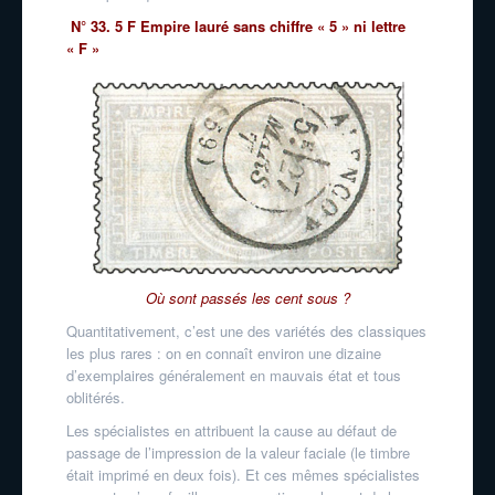
N° 33. 5 F Empire lauré sans chiffre « 5 » ni lettre
« F »
Où sont passés les cent sous ?
Quantitativement, c’est une des variétés des classiques
les plus rares : on en connaît environ une dizaine
d’exemplaires généralement en mauvais état et tous
oblitérés.
Les spécialistes en attribuent la cause au défaut de
passage de l’impression de la valeur faciale (le timbre
était imprimé en deux fois). Et ces mêmes spécialistes