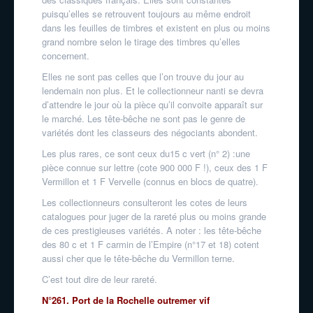
puisqu’elles se retrouvent toujours au même endroit
dans les feuilles de timbres et existent en plus ou moins
grand nombre selon le tirage des timbres qu’elles
concernent.
Elles ne sont pas celles que l’on trouve du jour au
lendemain non plus. Et le collectionneur nanti se devra
d’attendre le jour où la pièce qu’il convoite apparaît sur
le marché. Les tête-bêche ne sont pas le genre de
variétés dont les classeurs des négociants abondent.
Les plus rares, ce sont ceux du15 c vert (n° 2) :une
pièce connue sur lettre (cote 900 000 F !), ceux des 1 F
Vermillon et 1 F Vervelle (connus en blocs de quatre).
Les collectionneurs consulteront les cotes de leurs
catalogues pour juger de la rareté plus ou moins grande
de ces prestigieuses variétés. A noter : les tête-bêche
des 80 c et 1 F carmin de l’Empire (n°17 et 18) cotent
aussi cher que le tête-bêche du Vermillon terne.
C’est tout dire de leur rareté.
N°261. Port de la Rochelle outremer vif