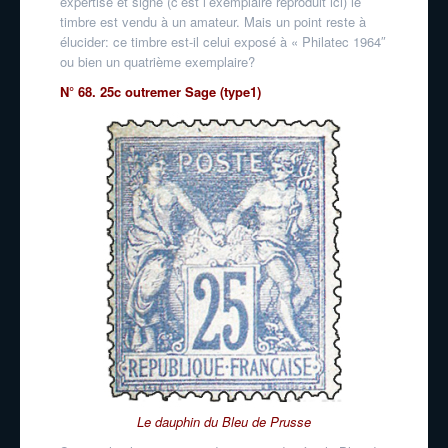
expertisé et signé (c’est l’exemplaire reproduit ici) le
timbre est vendu à un amateur. Mais un point reste à
élucider: ce timbre est-il celui exposé à « Philatec 1964″
ou bien un quatrième exemplaire?
N° 68. 25c outremer Sage (type1)
Le dauphin du Bleu de Prusse