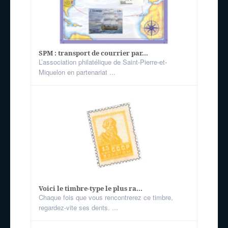
SPM : transport de courrier par...
L’association philatélique de Saint-Pierre-et-
Miquelon en partenariat ...
Voici le timbre-type le plus ra...
Chaque fois que vous rencontrerez ce timbre,
regardez-vite ses dents. ...