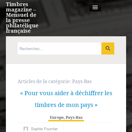
Timbres
magazine –
Mensuel de
la presse
philatélique
française
Qui sommes nous?
France, Monaco, Andorre
Expression française
Articles de la catégorie:
Pays-Bas
« Pour vous aider à déchiffrer les
Europe
timbres de mon pays »
Outre-mer
Europe
,
Pays-Bas
Agenda
Sophie Fournier