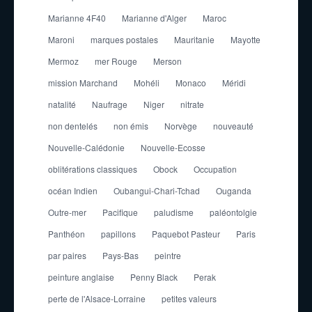
Marianne 4F40
Marianne d'Alger
Maroc
Maroni
marques postales
Mauritanie
Mayotte
Mermoz
mer Rouge
Merson
mission Marchand
Mohéli
Monaco
Méridi
natalité
Naufrage
Niger
nitrate
non dentelés
non émis
Norvège
nouveauté
Nouvelle-Calédonie
Nouvelle-Ecosse
oblitérations classiques
Obock
Occupation
océan Indien
Oubangui-Chari-Tchad
Ouganda
Outre-mer
Pacifique
paludisme
paléontolgie
Panthéon
papillons
Paquebot Pasteur
Paris
par paires
Pays-Bas
peintre
peinture anglaise
Penny Black
Perak
perte de l'Alsace-Lorraine
petites valeurs