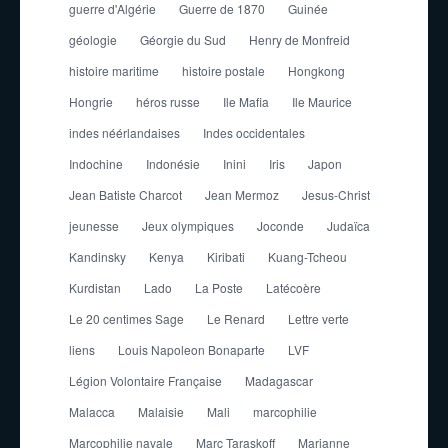
guerre d'Algérie
Guerre de 1870
Guinée
géologie
Géorgie du Sud
Henry de Monfreid
histoire maritime
histoire postale
Hongkong
Hongrie
héros russe
Ile Mafia
Ile Maurice
indes néérlandaises
Indes occidentales
Indochine
Indonésie
Inini
Iris
Japon
Jean Batiste Charcot
Jean Mermoz
Jesus-Christ
jeunesse
Jeux olympiques
Joconde
Judaïca
Kandinsky
Kenya
Kiribati
Kuang-Tcheou
Kurdistan
Lado
La Poste
Latécoère
Le 20 centimes Sage
Le Renard
Lettre verte
liens
Louis Napoleon Bonaparte
LVF
Légion Volontaire Française
Madagascar
Malacca
Malaisie
Mali
marcophilie
Marcophilie navale
Marc Taraskoff
Marianne