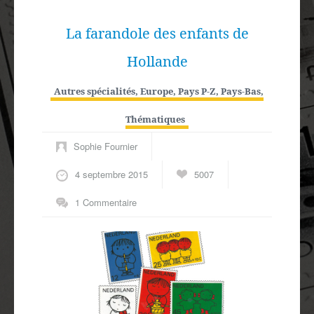
La farandole des enfants de
Hollande
Autres spécialités
,
Europe
,
Pays P-Z
,
Pays-Bas
,
Thématiques
Sophie Fournier
4 septembre 2015
5007
1 Commentaire