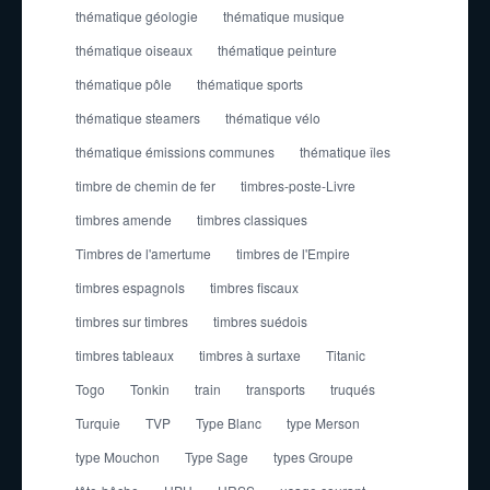
thématique géologie
thématique musique
thématique oiseaux
thématique peinture
thématique pôle
thématique sports
thématique steamers
thématique vélo
thématique émissions communes
thématique îles
timbre de chemin de fer
timbres-poste-Livre
timbres amende
timbres classiques
Timbres de l'amertume
timbres de l'Empire
timbres espagnols
timbres fiscaux
timbres sur timbres
timbres suédois
timbres tableaux
timbres à surtaxe
Titanic
Togo
Tonkin
train
transports
truqués
Turquie
TVP
Type Blanc
type Merson
type Mouchon
Type Sage
types Groupe