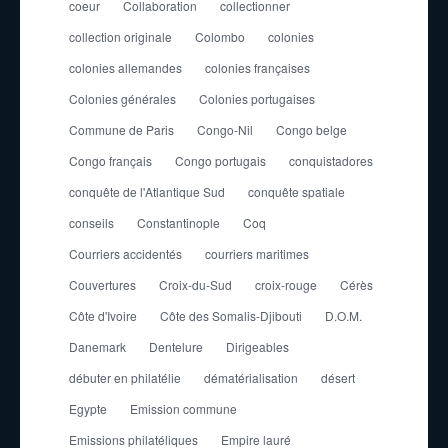
coeur
Collaboration
collectionner
collection originale
Colombo
colonies
colonies allemandes
colonies françaises
Colonies générales
Colonies portugaises
Commune de Paris
Congo-Nil
Congo belge
Congo français
Congo portugais
conquistadores
conquête de l'Atlantique Sud
conquête spatiale
conseils
Constantinople
Coq
Courriers accidentés
courriers maritimes
Couvertures
Croix-du-Sud
croix-rouge
Cérès
Côte d'Ivoire
Côte des Somalis-Djibouti
D.O.M.
Danemark
Dentelure
Dirigeables
débuter en philatélie
dématérialisation
désert
Egypte
Emission commune
Emissions philatéliques
Empire lauré