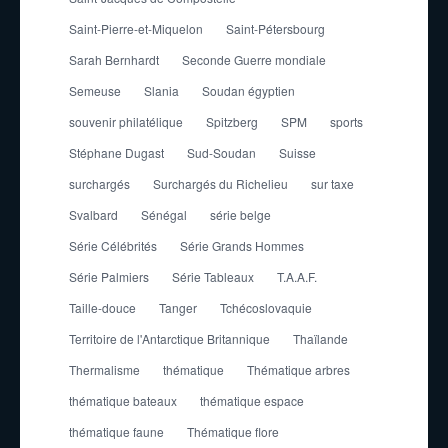
Saint-Pierre-et-Miquelon
Saint-Pétersbourg
Sarah Bernhardt
Seconde Guerre mondiale
Semeuse
Slania
Soudan égyptien
souvenir philatélique
Spitzberg
SPM
sports
Stéphane Dugast
Sud-Soudan
Suisse
surchargés
Surchargés du Richelieu
sur taxe
Svalbard
Sénégal
série belge
Série Célébrités
Série Grands Hommes
Série Palmiers
Série Tableaux
T.A.A.F.
Taille-douce
Tanger
Tchécoslovaquie
Territoire de l'Antarctique Britannique
Thaïlande
Thermalisme
thématique
Thématique arbres
thématique bateaux
thématique espace
thématique faune
Thématique flore