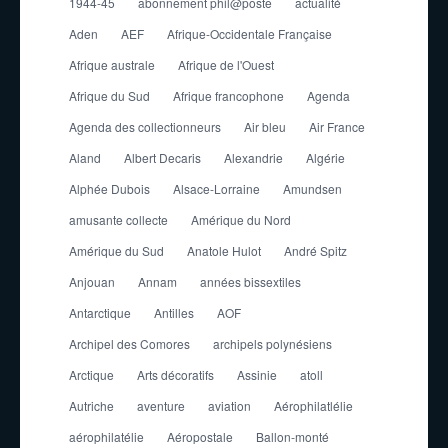
1944-45
abonnement phil@poste
actualité
Aden
AEF
Afrique-Occidentale Française
Afrique australe
Afrique de l'Ouest
Afrique du Sud
Afrique francophone
Agenda
Agenda des collectionneurs
Air bleu
Air France
Aland
Albert Decaris
Alexandrie
Algérie
Alphée Dubois
Alsace-Lorraine
Amundsen
amusante collecte
Amérique du Nord
Amérique du Sud
Anatole Hulot
André Spitz
Anjouan
Annam
années bissextiles
Antarctique
Antilles
AOF
Archipel des Comores
archipels polynésiens
Arctique
Arts décoratifs
Assinie
atoll
Autriche
aventure
aviation
Aérophilatlélie
aérophilatélie
Aéropostale
Ballon-monté