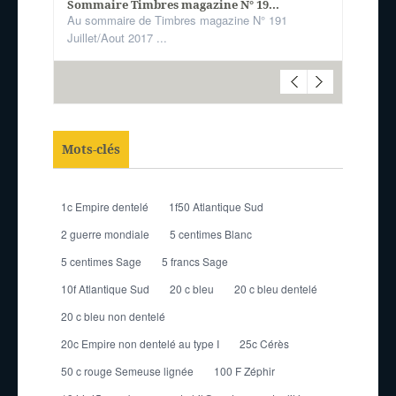
Sommaire Timbres magazine N° 19...
Au sommaire de Timbres magazine N° 191
Juillet/Aout 2017 ...
Mots-clés
1c Empire dentelé
1f50 Atlantique Sud
2 guerre mondiale
5 centimes Blanc
5 centimes Sage
5 francs Sage
10f Atlantique Sud
20 c bleu
20 c bleu dentelé
20 c bleu non dentelé
20c Empire non dentelé au type I
25c Cérès
50 c rouge Semeuse lignée
100 F Zéphir