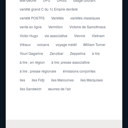
tête-bêche
UPU
URSS
usage courant
variété grand C du 1c Empire dentelé
variété POSTFS
Variétés
variétés classiques
vente en ligne
Vermillon
Victoire de Samothrace
Victor Hugo
vie associative
Vienne
Vietnam
Vitraux
volcans
voyage inédit
William Turner
Youri Gagarine
Zanzibar
Zeppelins
à lire
à lire ; en région
à lire; presse associative
à lire ; presse régionale
émissions conjointes
îles
îles Fidji
îles Malouines
îles Marquises
îles Sandwich
œuvres de l'air