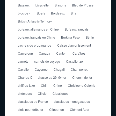
Bateaux
bicyclette
Blasons
Bleu de Prusse
bloc de 4
Boers
Bordeaux
Briat
British Antarctic Territory
bureaux allemands en Chine
Bureaux français
bureaux français en Chine
Burkina Faso
Bénin
cachets de propagande
Caisse d'amortissement
Cameroun
Canada
Canton
Caraïbes
carnets
carnets de voyage
Castellorizo
Cavalle
Cayenne
Chagall
Champerret
Charles X
chasse au 29 février
Chemin de fer
chiffres-taxe
Chili
Chine
Christophe Colomb
chômeurs
Cilicie
Classiques
classiques de France
classiques monégasques
clefs pour débuter
Clipperton
Clément Ader