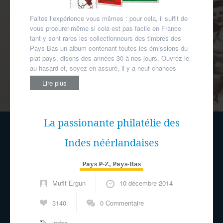
Faites l’expérience vous mêmes : pour cela, il suffit de
vous procurer-même si cela est pas facile en France
tant y sont rares les collectionneurs des timbres des
Pays-Bas-un album contenant toutes les émissions du
plat pays, disons des années 30 à nos jours. Ouvrez-le
au hasard et, soyez-en assuré, il y a neuf chances
Lire plus
La passionante philatélie des
Indes néérlandaises
Pays P-Z
,
Pays-Bas
Mufit Ergun
10 décembre 2014
3140
0 Commentaire
indes