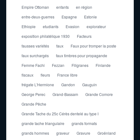
Empire Ottoman
enfants
en région
entre-deux-guerres
Espagne
Estonie
Ethiopie
etudiants
Evasion
explorateur
exposition philatélique 1930
Facteurs
fausses variétés
faux
Faux pour tromper la poste
faux surchargés
faux timbres pour propagande
Femme Fachi
Fezzan
Filigranes
Finlande
fiscaux
fleurs
France libre
frégate L'Hermione
Gandon
Gauguin
George Perec
Grand-Bassam
Grande Comore
Grande Pêche
Grande Tache du 25c Cérès dentelé au type I
grande tache triangulaire
grands formats
grands hommes
graveur
Gravure
Groënland