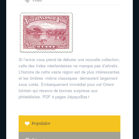
néérlandaises
Si l’envie vous prend de débuter une nouvelle collection,
celle des Indes néerlandaises ne manque pas d’attraits.
L’histoire de cette vaste région est de plus intéressantes
et les timbres -même classiques- demeurent largement
sous cotés. Embarquement immédiat pour cet Orient
lointain qui réserve de bonnes surprises aux
philatélistes. PDF 4 pages 24paysBas1
Populaire