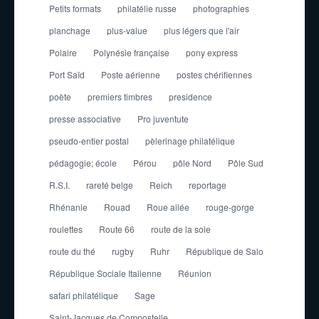
Petits formats
philatélie russe
photographies
planchage
plus-value
plus légers que l'air
Polaire
Polynésie française
pony express
Port Saïd
Poste aérienne
postes chérifiennes
poète
premiers timbres
presidence
presse associative
Pro juventute
pseudo-entier postal
pèlerinage philatélique
pédagogie; école
Pérou
pôle Nord
Pôle Sud
R.S.I.
rareté belge
Reich
reportage
Rhénanie
Rouad
Roue ailée
rouge-gorge
roulettes
Route 66
route de la soie
route du thé
rugby
Ruhr
République de Salo
République Sociale Italienne
Réunion
safari philatélique
Sage
Saint-Jacques de Compostelle