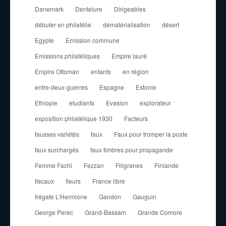
Danemark
Dentelure
Dirigeables
débuter en philatélie
dématérialisation
désert
Egypte
Emission commune
Emissions philatéliques
Empire lauré
Empire Ottoman
enfants
en région
entre-deux-guerres
Espagne
Estonie
Ethiopie
etudiants
Evasion
explorateur
exposition philatélique 1930
Facteurs
fausses variétés
faux
Faux pour tromper la poste
faux surchargés
faux timbres pour propagande
Femme Fachi
Fezzan
Filigranes
Finlande
fiscaux
fleurs
France libre
frégate L'Hermione
Gandon
Gauguin
George Perec
Grand-Bassam
Grande Comore