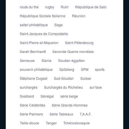
route du thé
rugby
Ruhr
République de Salo
République Sociale Italienne
Réunion
safari philatélique
Sage
Saint-Jacques de Compostelle
Saint-Pierre-et-Miquelon
Saint-Pétersbourg
Sarah Bernhardt
Seconde Guerre mondiale
Semeuse
Slania
Soudan égyptien
souvenir philatélique
Spitzberg
SPM
sports
Stéphane Dugast
Sud-Soudan
Suisse
surchargés
Surchargés du Richelieu
sur taxe
Svalbard
Sénégal
série belge
Série Célébrités
Série Grands Hommes
Série Palmiers
Série Tableaux
T.A.A.F.
Taille-douce
Tanger
Tchécoslovaquie