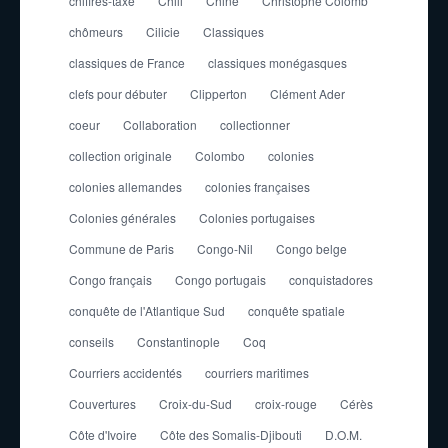
chiffres-taxe
Chili
Chine
Christophe Colomb
chômeurs
Cilicie
Classiques
classiques de France
classiques monégasques
clefs pour débuter
Clipperton
Clément Ader
coeur
Collaboration
collectionner
collection originale
Colombo
colonies
colonies allemandes
colonies françaises
Colonies générales
Colonies portugaises
Commune de Paris
Congo-Nil
Congo belge
Congo français
Congo portugais
conquistadores
conquête de l'Atlantique Sud
conquête spatiale
conseils
Constantinople
Coq
Courriers accidentés
courriers maritimes
Couvertures
Croix-du-Sud
croix-rouge
Cérès
Côte d'Ivoire
Côte des Somalis-Djibouti
D.O.M.