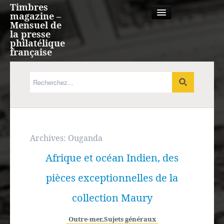
Timbres
magazine –
Mensuel de
la presse
philatélique
française
Qui sommes nous?
France, Monaco, Andorre
Expression française
Archives:
Ouganda
Afrique et océan Indien, des
Europe
pièces exceptionnelles de la
Outre-mer
collection Maury
Agenda
Outre-mer
,
Sujets généraux