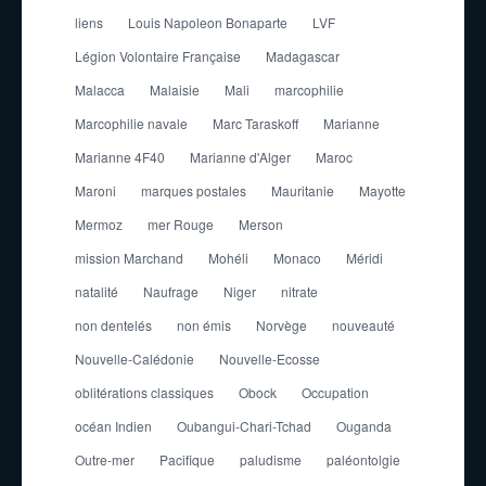
liens
Louis Napoleon Bonaparte
LVF
Légion Volontaire Française
Madagascar
Malacca
Malaisie
Mali
marcophilie
Marcophilie navale
Marc Taraskoff
Marianne
Marianne 4F40
Marianne d'Alger
Maroc
Maroni
marques postales
Mauritanie
Mayotte
Mermoz
mer Rouge
Merson
mission Marchand
Mohéli
Monaco
Méridi
natalité
Naufrage
Niger
nitrate
non dentelés
non émis
Norvège
nouveauté
Nouvelle-Calédonie
Nouvelle-Ecosse
oblitérations classiques
Obock
Occupation
océan Indien
Oubangui-Chari-Tchad
Ouganda
Outre-mer
Pacifique
paludisme
paléontolgie