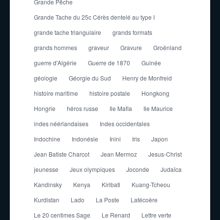
Grande Pêche
Grande Tache du 25c Cérès dentelé au type I
grande tache triangulaire
grands formats
grands hommes
graveur
Gravure
Groënland
guerre d'Algérie
Guerre de 1870
Guinée
géologie
Géorgie du Sud
Henry de Monfreid
histoire maritime
histoire postale
Hongkong
Hongrie
héros russe
Ile Mafia
Ile Maurice
indes néérlandaises
Indes occidentales
Indochine
Indonésie
Inini
Iris
Japon
Jean Batiste Charcot
Jean Mermoz
Jesus-Christ
jeunesse
Jeux olympiques
Joconde
Judaïca
Kandinsky
Kenya
Kiribati
Kuang-Tcheou
Kurdistan
Lado
La Poste
Latécoère
Le 20 centimes Sage
Le Renard
Lettre verte