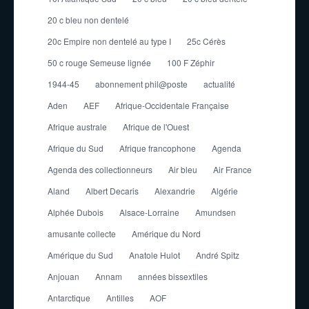
20 c bleu non dentelé
20c Empire non dentelé au type I
25c Cérès
50 c rouge Semeuse lignée
100 F Zéphir
1944-45
abonnement phil@poste
actualité
Aden
AEF
Afrique-Occidentale Française
Afrique australe
Afrique de l'Ouest
Afrique du Sud
Afrique francophone
Agenda
Agenda des collectionneurs
Air bleu
Air France
Aland
Albert Decaris
Alexandrie
Algérie
Alphée Dubois
Alsace-Lorraine
Amundsen
amusante collecte
Amérique du Nord
Amérique du Sud
Anatole Hulot
André Spitz
Anjouan
Annam
années bissextiles
Antarctique
Antilles
AOF