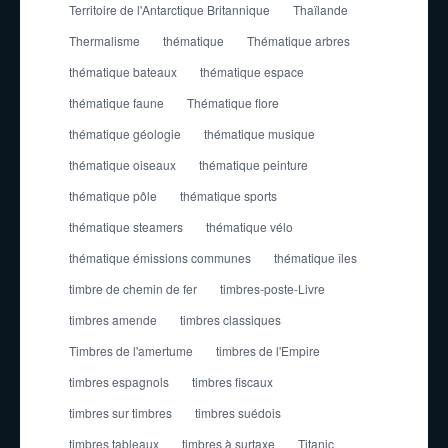
Territoire de l'Antarctique Britannique
Thaïlande
Thermalisme
thématique
Thématique arbres
thématique bateaux
thématique espace
thématique faune
Thématique flore
thématique géologie
thématique musique
thématique oiseaux
thématique peinture
thématique pôle
thématique sports
thématique steamers
thématique vélo
thématique émissions communes
thématique îles
timbre de chemin de fer
timbres-poste-Livre
timbres amende
timbres classiques
Timbres de l'amertume
timbres de l'Empire
timbres espagnols
timbres fiscaux
timbres sur timbres
timbres suédois
timbres tableaux
timbres à surtaxe
Titanic