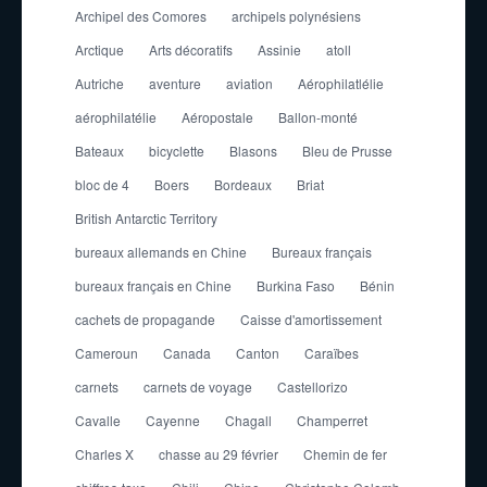
Archipel des Comores
archipels polynésiens
Arctique
Arts décoratifs
Assinie
atoll
Autriche
aventure
aviation
Aérophilatlélie
aérophilatélie
Aéropostale
Ballon-monté
Bateaux
bicyclette
Blasons
Bleu de Prusse
bloc de 4
Boers
Bordeaux
Briat
British Antarctic Territory
bureaux allemands en Chine
Bureaux français
bureaux français en Chine
Burkina Faso
Bénin
cachets de propagande
Caisse d'amortissement
Cameroun
Canada
Canton
Caraïbes
carnets
carnets de voyage
Castellorizo
Cavalle
Cayenne
Chagall
Champerret
Charles X
chasse au 29 février
Chemin de fer