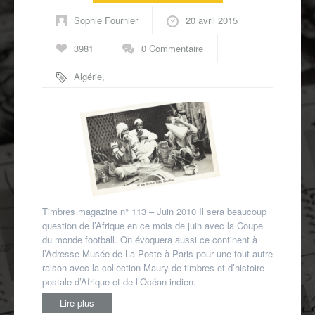
Autres spécialités
Sophie Fournier
20 avril 2015
Mon compte
3981
0 Commentaire
Algérie
,
Colonies
générales
,
Congo
français
,
Fezzan
,
Ile Maurice
,
Kenya
,
Madagascar
,
Maroc
,
Ouganda
,
Réunion
,
Togo
,
Zanzibar
Timbres magazine n° 113 – Juin 2010 Il sera beaucoup
question de l’Afrique en ce mois de juin avec la Coupe
du monde football. On évoquera aussi ce continent à
l’Adresse-Musée de La Poste à Paris pour une tout autre
raison avec la collection Maury de timbres et d’histoire
postale d’Afrique et de l’Océan indien.
Lire plus