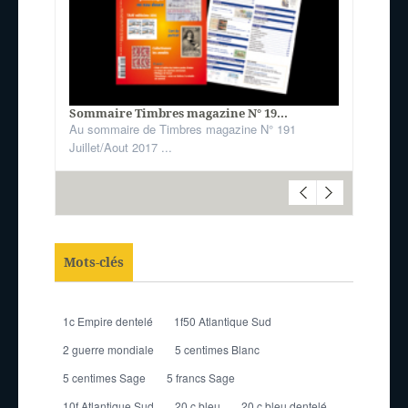
Sommaire Timbres magazine N° 19...
Au sommaire de Timbres magazine N° 191
Juillet/Aout 2017 ...
Mots-clés
1c Empire dentelé
1f50 Atlantique Sud
2 guerre mondiale
5 centimes Blanc
5 centimes Sage
5 francs Sage
10f Atlantique Sud
20 c bleu
20 c bleu dentelé