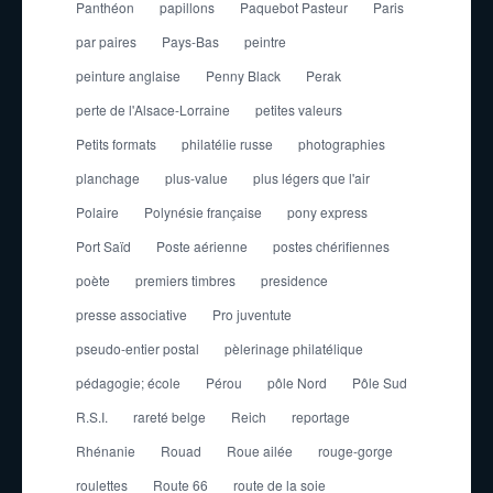
Panthéon
papillons
Paquebot Pasteur
Paris
par paires
Pays-Bas
peintre
peinture anglaise
Penny Black
Perak
perte de l'Alsace-Lorraine
petites valeurs
Petits formats
philatélie russe
photographies
planchage
plus-value
plus légers que l'air
Polaire
Polynésie française
pony express
Port Saïd
Poste aérienne
postes chérifiennes
poète
premiers timbres
presidence
presse associative
Pro juventute
pseudo-entier postal
pèlerinage philatélique
pédagogie; école
Pérou
pôle Nord
Pôle Sud
R.S.I.
rareté belge
Reich
reportage
Rhénanie
Rouad
Roue ailée
rouge-gorge
roulettes
Route 66
route de la soie