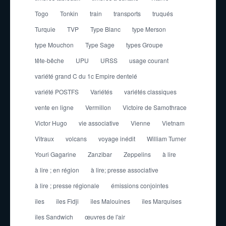
Togo
Tonkin
train
transports
truqués
Turquie
TVP
Type Blanc
type Merson
type Mouchon
Type Sage
types Groupe
tête-bêche
UPU
URSS
usage courant
variété grand C du 1c Empire dentelé
variété POSTFS
Variétés
variétés classiques
vente en ligne
Vermillon
Victoire de Samothrace
Victor Hugo
vie associative
Vienne
Vietnam
Vitraux
volcans
voyage inédit
William Turner
Youri Gagarine
Zanzibar
Zeppelins
à lire
à lire ; en région
à lire; presse associative
à lire ; presse régionale
émissions conjointes
îles
îles Fidji
îles Malouines
îles Marquises
îles Sandwich
œuvres de l'air