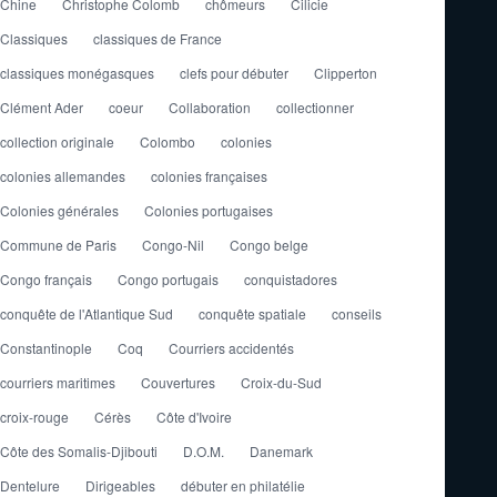
Chine
Christophe Colomb
chômeurs
Cilicie
Classiques
classiques de France
classiques monégasques
clefs pour débuter
Clipperton
Clément Ader
coeur
Collaboration
collectionner
collection originale
Colombo
colonies
colonies allemandes
colonies françaises
Colonies générales
Colonies portugaises
Commune de Paris
Congo-Nil
Congo belge
Congo français
Congo portugais
conquistadores
conquête de l'Atlantique Sud
conquête spatiale
conseils
Constantinople
Coq
Courriers accidentés
courriers maritimes
Couvertures
Croix-du-Sud
croix-rouge
Cérès
Côte d'Ivoire
Côte des Somalis-Djibouti
D.O.M.
Danemark
Dentelure
Dirigeables
débuter en philatélie