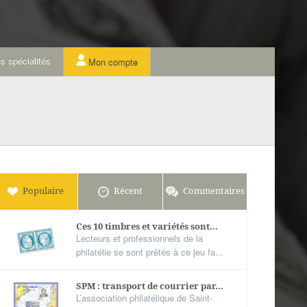
s spécialités
Mon compte
Populaire
Récent
Commentaires
Ces 10 timbres et variétés sont...
Lecteurs et professionnels de la
philatélie se sont prêtés à ce jeu fa...
SPM : transport de courrier par...
L’association philatélique de Saint-