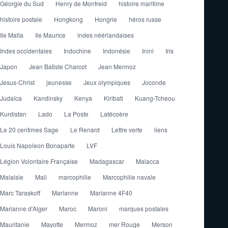
Géorgie du Sud
Henry de Monfreid
histoire maritime
histoire postale
Hongkong
Hongrie
héros russe
Ile Mafia
Ile Maurice
indes néérlandaises
Indes occidentales
Indochine
Indonésie
Inini
Iris
Japon
Jean Batiste Charcot
Jean Mermoz
Jesus-Christ
jeunesse
Jeux olympiques
Joconde
Judaïca
Kandinsky
Kenya
Kiribati
Kuang-Tcheou
Kurdistan
Lado
La Poste
Latécoère
Le 20 centimes Sage
Le Renard
Lettre verte
liens
Louis Napoleon Bonaparte
LVF
Légion Volontaire Française
Madagascar
Malacca
Malaisie
Mali
marcophilie
Marcophilie navale
Marc Taraskoff
Marianne
Marianne 4F40
Marianne d'Alger
Maroc
Maroni
marques postales
Mauritanie
Mayotte
Mermoz
mer Rouge
Merson