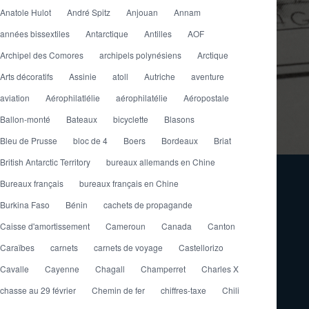
Anatole Hulot
André Spitz
Anjouan
Annam
années bissextiles
Antarctique
Antilles
AOF
Archipel des Comores
archipels polynésiens
Arctique
Arts décoratifs
Assinie
atoll
Autriche
aventure
aviation
Aérophilatlélie
aérophilatélie
Aéropostale
Ballon-monté
Bateaux
bicyclette
Blasons
Bleu de Prusse
bloc de 4
Boers
Bordeaux
Briat
British Antarctic Territory
bureaux allemands en Chine
Bureaux français
bureaux français en Chine
Burkina Faso
Bénin
cachets de propagande
Caisse d'amortissement
Cameroun
Canada
Canton
Caraïbes
carnets
carnets de voyage
Castellorizo
Cavalle
Cayenne
Chagall
Champerret
Charles X
chasse au 29 février
Chemin de fer
chiffres-taxe
Chili