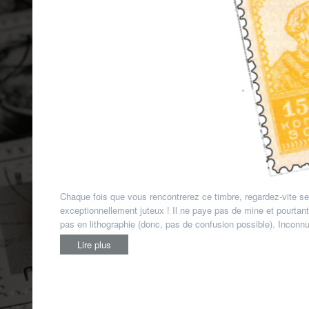
Chaque fois que vous rencontrerez ce timbre, regardez-vite ses
exceptionnellement juteux ! Il ne paye pas de mine et pourtant
pas en lithographie (donc, pas de confusion possible). Inconn
Lire plus