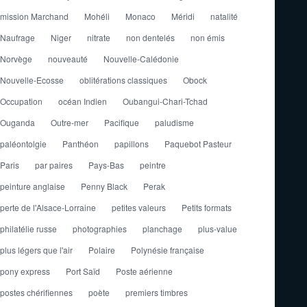
mission Marchand
Mohéli
Monaco
Méridi
natalité
Naufrage
Niger
nitrate
non dentelés
non émis
Norvège
nouveauté
Nouvelle-Calédonie
Nouvelle-Ecosse
oblitérations classiques
Obock
Occupation
océan Indien
Oubangui-Chari-Tchad
Ouganda
Outre-mer
Pacifique
paludisme
paléontolgie
Panthéon
papillons
Paquebot Pasteur
Paris
par paires
Pays-Bas
peintre
peinture anglaise
Penny Black
Perak
perte de l'Alsace-Lorraine
petites valeurs
Petits formats
philatélie russe
photographies
planchage
plus-value
plus légers que l'air
Polaire
Polynésie française
pony express
Port Saïd
Poste aérienne
postes chérifiennes
poète
premiers timbres