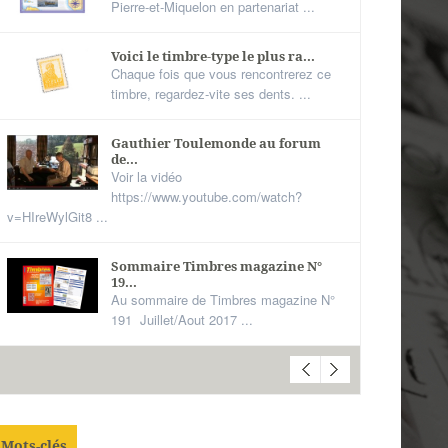
Pierre-et-Miquelon en partenariat ...
Voici le timbre-type le plus ra...
Chaque fois que vous rencontrerez ce
timbre, regardez-vite ses dents. ...
Gauthier Toulemonde au forum
de...
Voir la vidéo
https://www.youtube.com/watch?
v=HIreWylGit8 ...
Sommaire Timbres magazine N°
19...
Au sommaire de Timbres magazine N°
191 Juillet/Aout 2017 ...
Mots-clés