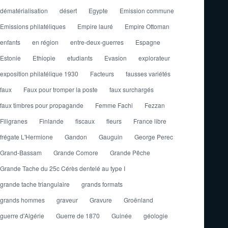
dématérialisation
désert
Egypte
Emission commune
Emissions philatéliques
Empire lauré
Empire Ottoman
enfants
en région
entre-deux-guerres
Espagne
Estonie
Ethiopie
etudiants
Evasion
explorateur
exposition philatélique 1930
Facteurs
fausses variétés
faux
Faux pour tromper la poste
faux surchargés
faux timbres pour propagande
Femme Fachi
Fezzan
Filigranes
Finlande
fiscaux
fleurs
France libre
frégate L'Hermione
Gandon
Gauguin
George Perec
Grand-Bassam
Grande Comore
Grande Pêche
Grande Tache du 25c Cérès dentelé au type I
grande tache triangulaire
grands formats
grands hommes
graveur
Gravure
Groënland
guerre d'Algérie
Guerre de 1870
Guinée
géologie