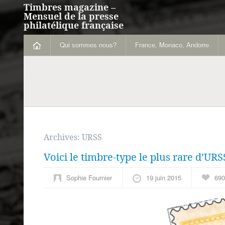
Timbres magazine –
Mensuel de la presse
philatélique française
Qui sommes nous?
France, Monaco, Andorre
Archives:
URSS
Voici le timbre-type le plus rare d’URS
Sophie Fournier
19 juin 2015
690