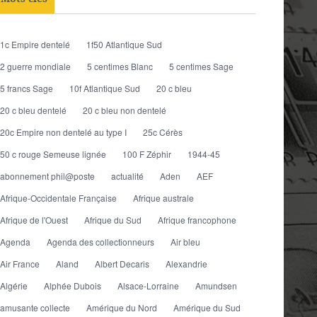
1c Empire dentelé
1f50 Atlantique Sud
2 guerre mondiale
5 centimes Blanc
5 centimes Sage
5 francs Sage
10f Atlantique Sud
20 c bleu
20 c bleu dentelé
20 c bleu non dentelé
20c Empire non dentelé au type I
25c Cérès
50 c rouge Semeuse lignée
100 F Zéphir
1944-45
abonnement phil@poste
actualité
Aden
AEF
Afrique-Occidentale Française
Afrique australe
Afrique de l'Ouest
Afrique du Sud
Afrique francophone
Agenda
Agenda des collectionneurs
Air bleu
Air France
Aland
Albert Decaris
Alexandrie
Algérie
Alphée Dubois
Alsace-Lorraine
Amundsen
amusante collecte
Amérique du Nord
Amérique du Sud