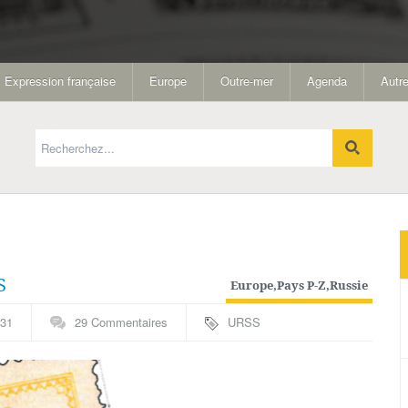
Expression française
Europe
Outre-mer
Agenda
Autre
S
Europe
,
Pays P-Z
,
Russie
31
29 Commentaires
URSS