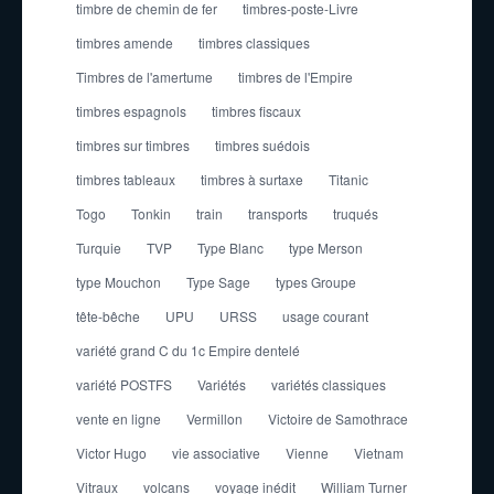
timbre de chemin de fer
timbres-poste-Livre
timbres amende
timbres classiques
Timbres de l'amertume
timbres de l'Empire
timbres espagnols
timbres fiscaux
timbres sur timbres
timbres suédois
timbres tableaux
timbres à surtaxe
Titanic
Togo
Tonkin
train
transports
truqués
Turquie
TVP
Type Blanc
type Merson
type Mouchon
Type Sage
types Groupe
tête-bêche
UPU
URSS
usage courant
variété grand C du 1c Empire dentelé
variété POSTFS
Variétés
variétés classiques
vente en ligne
Vermillon
Victoire de Samothrace
Victor Hugo
vie associative
Vienne
Vietnam
Vitraux
volcans
voyage inédit
William Turner