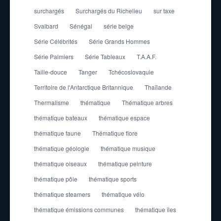
surchargés
Surchargés du Richelieu
sur taxe
Svalbard
Sénégal
série belge
Série Célébrités
Série Grands Hommes
Série Palmiers
Série Tableaux
T.A.A.F.
Taille-douce
Tanger
Tchécoslovaquie
Territoire de l'Antarctique Britannique
Thaïlande
Thermalisme
thématique
Thématique arbres
thématique bateaux
thématique espace
thématique faune
Thématique flore
thématique géologie
thématique musique
thématique oiseaux
thématique peinture
thématique pôle
thématique sports
thématique steamers
thématique vélo
thématique émissions communes
thématique îles