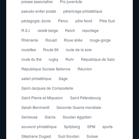
presse associative
Pro juventute
pseudo-entier postal
pèlerinage philatélique
pédagogie; école
Pérou
pôle Nord
Pôle Sud
R.S.I.
rareté belge
Reich
reportage
Rhénanie
Rouad
Roue ailée
rouge-gorge
roulettes
Route 66
route de la soie
route du thé
rugby
Ruhr
République de Salo
République Sociale Italienne
Réunion
safari philatélique
Sage
Saint-Jacques de Compostelle
Saint-Pierre-et-Miquelon
Saint-Pétersbourg
Sarah Bernhardt
Seconde Guerre mondiale
Semeuse
Slania
Soudan égyptien
souvenir philatélique
Spitzberg
SPM
sports
Stéphane Dugast
Sud-Soudan
Suisse