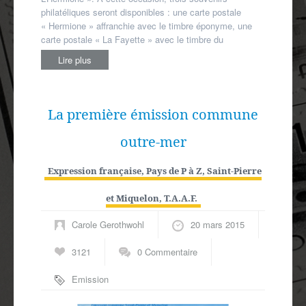
philatéliques seront disponibles : une carte postale
« Hermione » affranchie avec le timbre éponyme, une
carte postale « La Fayette » avec le timbre du
Lire plus
La première émission commune
outre-mer
Expression française
,
Pays de P à Z
,
Saint-Pierre
et Miquelon
,
T.A.A.F.
Carole Gerothwohl
20 mars 2015
3121
0 Commentaire
Emission
commune
,
Marc