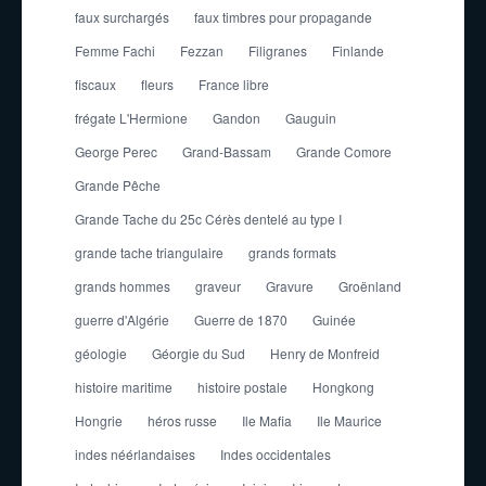
faux surchargés
faux timbres pour propagande
Femme Fachi
Fezzan
Filigranes
Finlande
fiscaux
fleurs
France libre
frégate L'Hermione
Gandon
Gauguin
George Perec
Grand-Bassam
Grande Comore
Grande Pêche
Grande Tache du 25c Cérès dentelé au type I
grande tache triangulaire
grands formats
grands hommes
graveur
Gravure
Groënland
guerre d'Algérie
Guerre de 1870
Guinée
géologie
Géorgie du Sud
Henry de Monfreid
histoire maritime
histoire postale
Hongkong
Hongrie
héros russe
Ile Mafia
Ile Maurice
indes néérlandaises
Indes occidentales