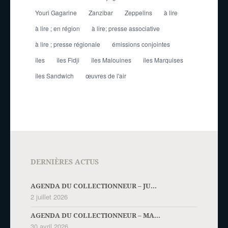
Youri Gagarine
Zanzibar
Zeppelins
à lire
à lire ; en région
à lire; presse associative
à lire ; presse régionale
émissions conjointes
îles
îles Fidji
îles Malouines
îles Marquises
îles Sandwich
œuvres de l'air
DERNIÈRES ACTUS
AGENDA DU COLLECTIONNEUR – JU...
2 juillet 2026
AGENDA DU COLLECTIONNEUR – MA...
30 avril 2026