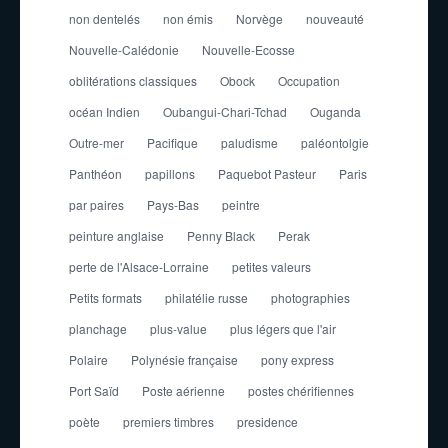
non dentelés
non émis
Norvège
nouveauté
Nouvelle-Calédonie
Nouvelle-Ecosse
oblitérations classiques
Obock
Occupation
océan Indien
Oubangui-Chari-Tchad
Ouganda
Outre-mer
Pacifique
paludisme
paléontolgie
Panthéon
papillons
Paquebot Pasteur
Paris
par paires
Pays-Bas
peintre
peinture anglaise
Penny Black
Perak
perte de l'Alsace-Lorraine
petites valeurs
Petits formats
philatélie russe
photographies
planchage
plus-value
plus légers que l'air
Polaire
Polynésie française
pony express
Port Saïd
Poste aérienne
postes chérifiennes
poète
premiers timbres
presidence