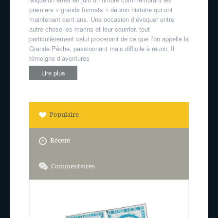
premiers « grands formats » de son histoire qui ont
maintenant cent ans. Une occasion d’évoquer entre
autre chose les marins et leur courrier, tout
particulièrement celui provenant de ce que l’on appelle la
Grande Pêche, passionnant mais difficile à réunir. Il
témoigne d’aventures
Lire plus
Populaire
Récent
Commentaires