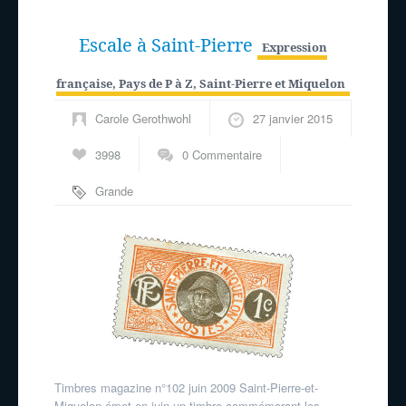
Escale à Saint-Pierre
Expression
française
,
Pays de P à Z
,
Saint-Pierre et Miquelon
Carole Gerothwohl
27 janvier 2015
3998
0 Commentaire
Grande
Pêche
,
histoire
maritime
,
histoire
postale
Timbres magazine n°102 juin 2009 Saint-Pierre-et-
Miquelon émet en juin un timbre commémorant les