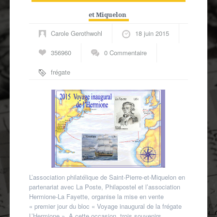
Autres spécialités
et Miquelon
Mon compte
Carole Gerothwohl
18 juin 2015
356960
0 Commentaire
frégate
L'Hermione
,
Saint-Pierre-et-
Miquelon
L’association philatélique de Saint-Pierre-et-Miquelon en
partenariat avec La Poste, Philapostel et l’association
Hermione-La Fayette, organise la mise en vente
« premier jour du bloc « Voyage inaugural de la frégate
L’Hermione ». A cette occasion, trois souvenirs