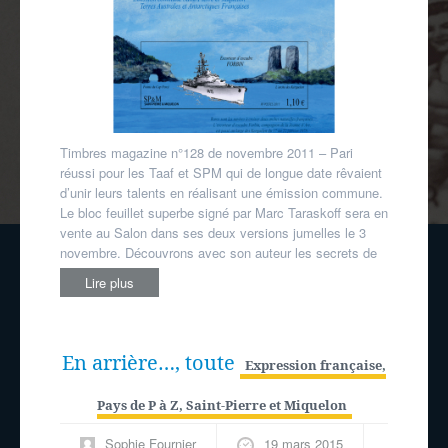
Taraskoff
,
SPM
,
T.A.A.F.
Timbres magazine n°128 de novembre 2011 – Pari
réussi pour les Taaf et SPM qui de longue date rêvaient
d’unir leurs talents en réalisant une émission commune.
Le bloc feuillet superbe signé par Marc Taraskoff sera en
vente au Salon dans ses deux versions jumelles le 3
novembre. Découvrons avec son auteur les secrets de
Lire plus
En arrière…, toute
Expression française
,
Pays de P à Z
,
Saint-Pierre et Miquelon
Sophie Fournier
19 mars 2015