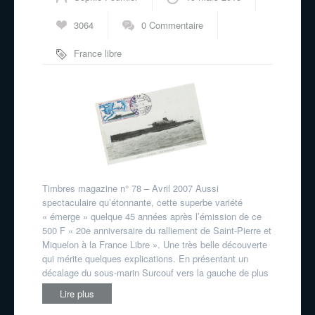
3064
0 Commentaire
France libre
Timbres magazine n° 78 – Avril 2007 Aussi
spectaculaire qu’étonnante, cette superbe variété
« émerge » quelque 45 années après l’émission de ce
500 F « 20e anniversaire du ralliement de Saint-Pierre et
Miquelon à la France Libre ». Une très belle découverte
qui mérite quelques explications. En présentant un
décalage du sous-marin Surcouf vers la gauche de plus
Lire plus