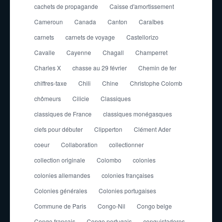
cachets de propagande
Caisse d'amortissement
Cameroun
Canada
Canton
Caraïbes
carnets
carnets de voyage
Castellorizo
Cavalle
Cayenne
Chagall
Champerret
Charles X
chasse au 29 février
Chemin de fer
chiffres-taxe
Chili
Chine
Christophe Colomb
chômeurs
Cilicie
Classiques
classiques de France
classiques monégasques
clefs pour débuter
Clipperton
Clément Ader
coeur
Collaboration
collectionner
collection originale
Colombo
colonies
colonies allemandes
colonies françaises
Colonies générales
Colonies portugaises
Commune de Paris
Congo-Nil
Congo belge
Congo français
Congo portugais
conquistadores