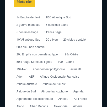
Mots-clés
1c Empire dentelé
1f50 Atlantique Sud
2 guerre mondiale
5 centimes Blanc
5 centimes Sage
5 francs Sage
10f Atlantique Sud
20 c bleu
20 c bleu dentelé
20 c bleu non dentelé
20c Empire non dentelé au type I
25c Cérès
50 c rouge Semeuse lignée
100 F Zéphir
1944-45
abonnement phil@poste
actualité
Aden
AEF
Afrique-Occidentale Française
Afrique australe
Afrique de l'Ouest
Afrique du Sud
Afrique francophone
Agenda
Agenda des collectionneurs
Air bleu
Air France
Aland
Albert Decaris
Alexandrie
Algérie