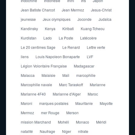
Indochine
Indonésie
Inini
Iris
Japon
Jean Batiste Charcot
Jean Mermoz
Jesus-Christ
jeunesse
Jeux olympiques
Joconde
Judaïca
Kandinsky
Kenya
Kiribati
Kuang-Tcheou
Kurdistan
Lado
La Poste
Latécoère
Le 20 centimes Sage
Le Renard
Lettre verte
liens
Louis Napoleon Bonaparte
LVF
Légion Volontaire Française
Madagascar
Malacca
Malaisie
Mali
marcophilie
Marcophilie navale
Marc Taraskoff
Marianne
Marianne 4F40
Marianne d'Alger
Maroc
Maroni
marques postales
Mauritanie
Mayotte
Mermoz
mer Rouge
Merson
mission Marchand
Mohéli
Monaco
Méridi
natalité
Naufrage
Niger
nitrate