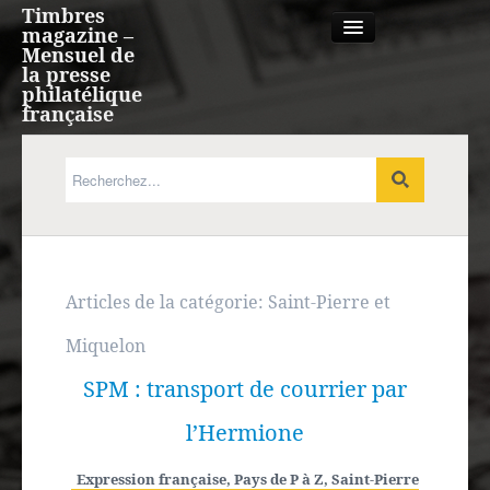
Timbres
magazine –
Mensuel de
la presse
philatélique
française
Qui sommes nous?
France, Monaco, Andorre
Expression française
Articles de la catégorie:
Saint-Pierre et
Miquelon
Europe
SPM : transport de courrier par
Outre-mer
l’Hermione
Agenda
Expression française
,
Pays de P à Z
,
Saint-Pierre