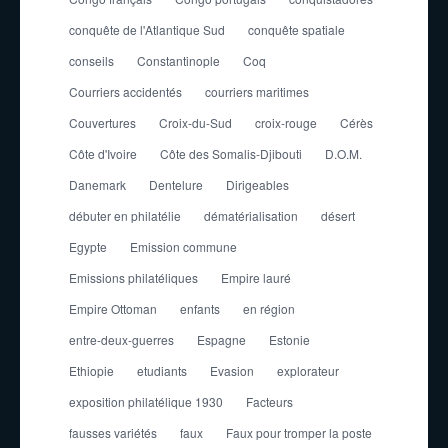
conquête de l'Atlantique Sud
conquête spatiale
conseils
Constantinople
Coq
Courriers accidentés
courriers maritimes
Couvertures
Croix-du-Sud
croix-rouge
Cérès
Côte d'Ivoire
Côte des Somalis-Djibouti
D.O.M.
Danemark
Dentelure
Dirigeables
débuter en philatélie
dématérialisation
désert
Egypte
Emission commune
Emissions philatéliques
Empire lauré
Empire Ottoman
enfants
en région
entre-deux-guerres
Espagne
Estonie
Ethiopie
etudiants
Evasion
explorateur
exposition philatélique 1930
Facteurs
fausses variétés
faux
Faux pour tromper la poste