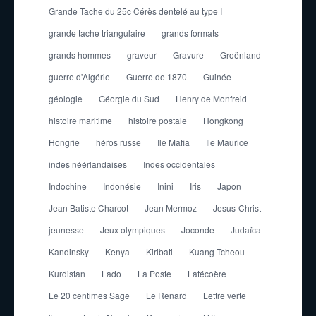
Grande Tache du 25c Cérès dentelé au type I
grande tache triangulaire
grands formats
grands hommes
graveur
Gravure
Groënland
guerre d'Algérie
Guerre de 1870
Guinée
géologie
Géorgie du Sud
Henry de Monfreid
histoire maritime
histoire postale
Hongkong
Hongrie
héros russe
Ile Mafia
Ile Maurice
indes néérlandaises
Indes occidentales
Indochine
Indonésie
Inini
Iris
Japon
Jean Batiste Charcot
Jean Mermoz
Jesus-Christ
jeunesse
Jeux olympiques
Joconde
Judaïca
Kandinsky
Kenya
Kiribati
Kuang-Tcheou
Kurdistan
Lado
La Poste
Latécoère
Le 20 centimes Sage
Le Renard
Lettre verte