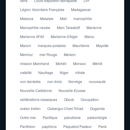
liens
Louis Napoleon Bonaparte
LVF
Légion Volontaire Française
Madagascar
Malacca
Malaisie
Mali
marcophilie
Marcophilie navale
Marc Taraskoff
Marianne
Marianne 4F40
Marianne d'Alger
Maroc
Maroni
marques postales
Mauritanie
Mayotte
Mermoz
mer Rouge
Merson
mission Marchand
Mohéli
Monaco
Méridi
natalité
Naufrage
Niger
nitrate
non dentelés
non émis
Norvège
nouveauté
Nouvelle-Calédonie
Nouvelle-Ecosse
oblitérations classiques
Obock
Occupation
océan Indien
Oubangui-Chari-Tchad
Ouganda
Outre-mer
Pacifique
paludisme
paléontolgie
Panthéon
papillons
Paquebot Pasteur
Paris