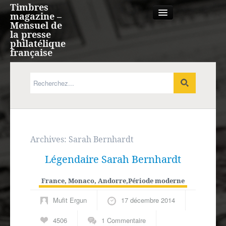
Timbres
magazine –
Mensuel de
la presse
philatélique
française
Qui sommes nous?
France, Monaco, Andorre
Expression française
Archives:
Sarah Bernhardt
Légendaire Sarah Bernhardt
Europe
France, Monaco, Andorre
,
Période moderne
Outre-mer
Mufit Ergun
17 décembre 2014
Agenda
4506
1 Commentaire