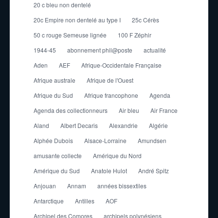
20 c bleu non dentelé
20c Empire non dentelé au type I
25c Cérès
50 c rouge Semeuse lignée
100 F Zéphir
1944-45
abonnement phil@poste
actualité
Aden
AEF
Afrique-Occidentale Française
Afrique australe
Afrique de l'Ouest
Afrique du Sud
Afrique francophone
Agenda
Agenda des collectionneurs
Air bleu
Air France
Aland
Albert Decaris
Alexandrie
Algérie
Alphée Dubois
Alsace-Lorraine
Amundsen
amusante collecte
Amérique du Nord
Amérique du Sud
Anatole Hulot
André Spitz
Anjouan
Annam
années bissextiles
Antarctique
Antilles
AOF
Archipel des Comores
archipels polynésiens