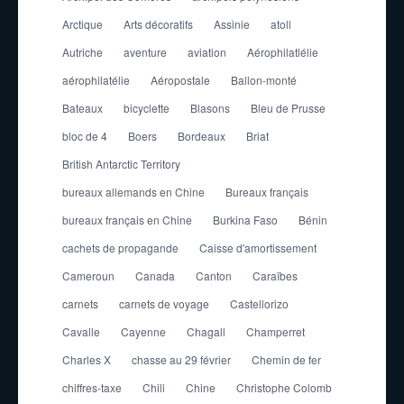
Arctique
Arts décoratifs
Assinie
atoll
Autriche
aventure
aviation
Aérophilatlélie
aérophilatélie
Aéropostale
Ballon-monté
Bateaux
bicyclette
Blasons
Bleu de Prusse
bloc de 4
Boers
Bordeaux
Briat
British Antarctic Territory
bureaux allemands en Chine
Bureaux français
bureaux français en Chine
Burkina Faso
Bénin
cachets de propagande
Caisse d'amortissement
Cameroun
Canada
Canton
Caraïbes
carnets
carnets de voyage
Castellorizo
Cavalle
Cayenne
Chagall
Champerret
Charles X
chasse au 29 février
Chemin de fer
chiffres-taxe
Chili
Chine
Christophe Colomb