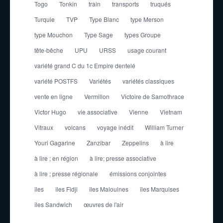
Togo
Tonkin
train
transports
truqués
Turquie
TVP
Type Blanc
type Merson
type Mouchon
Type Sage
types Groupe
tête-bêche
UPU
URSS
usage courant
variété grand C du 1c Empire dentelé
variété POSTFS
Variétés
variétés classiques
vente en ligne
Vermillon
Victoire de Samothrace
Victor Hugo
vie associative
Vienne
Vietnam
Vitraux
volcans
voyage inédit
William Turner
Youri Gagarine
Zanzibar
Zeppelins
à lire
à lire ; en région
à lire; presse associative
à lire ; presse régionale
émissions conjointes
îles
îles Fidji
îles Malouines
îles Marquises
îles Sandwich
œuvres de l'air