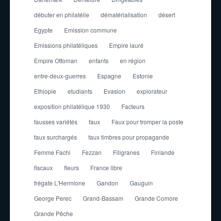
débuter en philatélie
dématérialisation
désert
Egypte
Emission commune
Emissions philatéliques
Empire lauré
Empire Ottoman
enfants
en région
entre-deux-guerres
Espagne
Estonie
Ethiopie
etudiants
Evasion
explorateur
exposition philatélique 1930
Facteurs
fausses variétés
faux
Faux pour tromper la poste
faux surchargés
faux timbres pour propagande
Femme Fachi
Fezzan
Filigranes
Finlande
fiscaux
fleurs
France libre
frégate L'Hermione
Gandon
Gauguin
George Perec
Grand-Bassam
Grande Comore
Grande Pêche