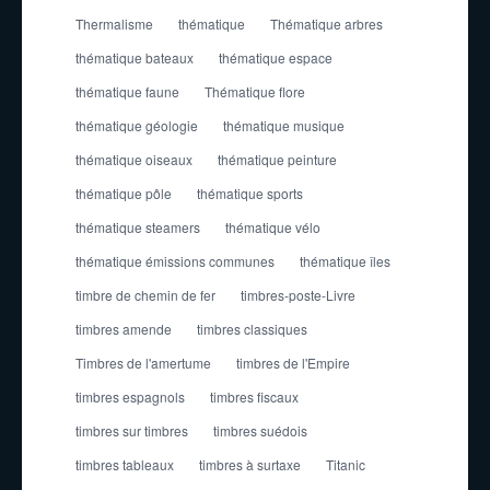
Thermalisme
thématique
Thématique arbres
thématique bateaux
thématique espace
thématique faune
Thématique flore
thématique géologie
thématique musique
thématique oiseaux
thématique peinture
thématique pôle
thématique sports
thématique steamers
thématique vélo
thématique émissions communes
thématique îles
timbre de chemin de fer
timbres-poste-Livre
timbres amende
timbres classiques
Timbres de l'amertume
timbres de l'Empire
timbres espagnols
timbres fiscaux
timbres sur timbres
timbres suédois
timbres tableaux
timbres à surtaxe
Titanic