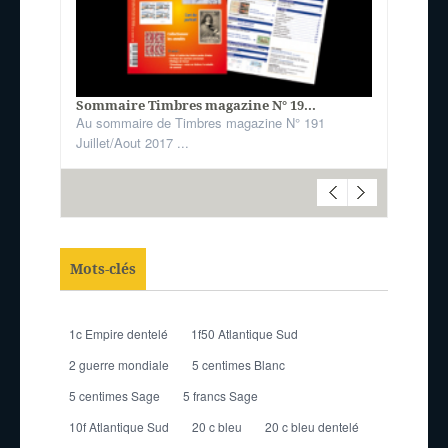
Sommaire Timbres magazine N° 19...
Au sommaire de Timbres magazine N° 191
Juillet/Aout 2017 ...
Mots-clés
1c Empire dentelé
1f50 Atlantique Sud
2 guerre mondiale
5 centimes Blanc
5 centimes Sage
5 francs Sage
10f Atlantique Sud
20 c bleu
20 c bleu dentelé