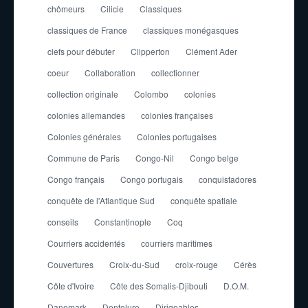
chômeurs
Cilicie
Classiques
classiques de France
classiques monégasques
clefs pour débuter
Clipperton
Clément Ader
coeur
Collaboration
collectionner
collection originale
Colombo
colonies
colonies allemandes
colonies françaises
Colonies générales
Colonies portugaises
Commune de Paris
Congo-Nil
Congo belge
Congo français
Congo portugais
conquistadores
conquête de l'Atlantique Sud
conquête spatiale
conseils
Constantinople
Coq
Courriers accidentés
courriers maritimes
Couvertures
Croix-du-Sud
croix-rouge
Cérès
Côte d'Ivoire
Côte des Somalis-Djibouti
D.O.M.
Danemark
Dentelure
Dirigeables