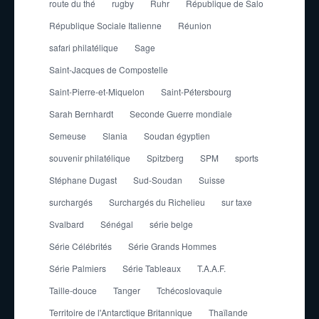
route du thé
rugby
Ruhr
République de Salo
République Sociale Italienne
Réunion
safari philatélique
Sage
Saint-Jacques de Compostelle
Saint-Pierre-et-Miquelon
Saint-Pétersbourg
Sarah Bernhardt
Seconde Guerre mondiale
Semeuse
Slania
Soudan égyptien
souvenir philatélique
Spitzberg
SPM
sports
Stéphane Dugast
Sud-Soudan
Suisse
surchargés
Surchargés du Richelieu
sur taxe
Svalbard
Sénégal
série belge
Série Célébrités
Série Grands Hommes
Série Palmiers
Série Tableaux
T.A.A.F.
Taille-douce
Tanger
Tchécoslovaquie
Territoire de l'Antarctique Britannique
Thaïlande