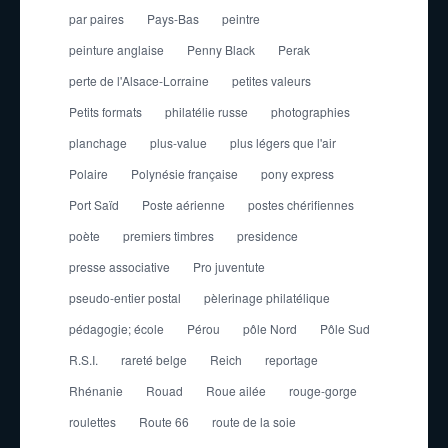
par paires
Pays-Bas
peintre
peinture anglaise
Penny Black
Perak
perte de l'Alsace-Lorraine
petites valeurs
Petits formats
philatélie russe
photographies
planchage
plus-value
plus légers que l'air
Polaire
Polynésie française
pony express
Port Saïd
Poste aérienne
postes chérifiennes
poète
premiers timbres
presidence
presse associative
Pro juventute
pseudo-entier postal
pèlerinage philatélique
pédagogie; école
Pérou
pôle Nord
Pôle Sud
R.S.I.
rareté belge
Reich
reportage
Rhénanie
Rouad
Roue ailée
rouge-gorge
roulettes
Route 66
route de la soie