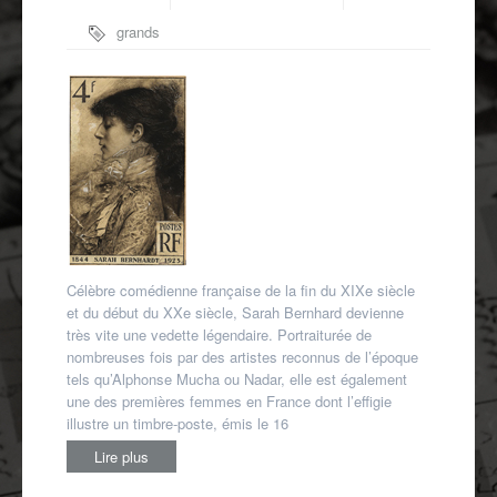
Autres spécialités
grands
Mon compte
formats
,
Sarah
Bernhardt
Célèbre comédienne française de la fin du XIXe siècle
et du début du XXe siècle, Sarah Bernhard devienne
très vite une vedette légendaire. Portraiturée de
nombreuses fois par des artistes reconnus de l’époque
tels qu’Alphonse Mucha ou Nadar, elle est également
une des premières femmes en France dont l’effigie
illustre un timbre-poste, émis le 16
Lire plus