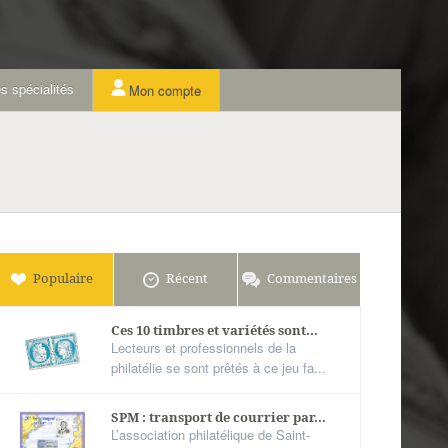
s spécialités
Mon compte
Populaire
Récent
Commentaires
Ces 10 timbres et variétés sont...
Lecteurs et professionnels de la
philatélie se sont prêtés à ce jeu fa...
SPM : transport de courrier par...
L’association philatélique de Saint-