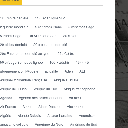
1c Empire dentelé
1f50 Atlantique Sud
2 guerre mondiale
5 centimes Blanc
5 centimes Sage
5 francs Sage
10f Atlantique Sud
20 c bleu
20 c bleu dentelé
20 c bleu non dentelé
20c Empire non dentelé au type I
25c Cérès
50 c rouge Semeuse lignée
100 F Zéphir
1944-45
abonnement phil@poste
actualité
Aden
AEF
Afrique-Occidentale Française
Afrique australe
Afrique de l'Ouest
Afrique du Sud
Afrique francophone
Agenda
Agenda des collectionneurs
Air bleu
Air France
Aland
Albert Decaris
Alexandrie
Algérie
Alphée Dubois
Alsace-Lorraine
Amundsen
amusante collecte
Amérique du Nord
Amérique du Sud