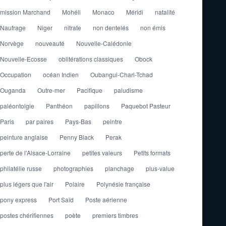
mission Marchand
Mohéli
Monaco
Méridi
natalité
Naufrage
Niger
nitrate
non dentelés
non émis
Norvège
nouveauté
Nouvelle-Calédonie
Nouvelle-Ecosse
oblitérations classiques
Obock
Occupation
océan Indien
Oubangui-Chari-Tchad
Ouganda
Outre-mer
Pacifique
paludisme
paléontolgie
Panthéon
papillons
Paquebot Pasteur
Paris
par paires
Pays-Bas
peintre
peinture anglaise
Penny Black
Perak
perte de l'Alsace-Lorraine
petites valeurs
Petits formats
philatélie russe
photographies
planchage
plus-value
plus légers que l'air
Polaire
Polynésie française
pony express
Port Saïd
Poste aérienne
postes chérifiennes
poète
premiers timbres