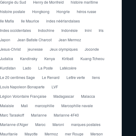
Géorgie du Sud
Henry de Monfreid
histoire maritime
histoire postale
Hongkong
Hongrie
héros russe
Ile Mafia
Ile Maurice
indes néérlandaises
Indes occidentales
Indochine
Indonésie
Inini
Iris
Japon
Jean Batiste Charcot
Jean Mermoz
Jesus-Christ
jeunesse
Jeux olympiques
Joconde
Judaïca
Kandinsky
Kenya
Kiribati
Kuang-Tcheou
Kurdistan
Lado
La Poste
Latécoère
Le 20 centimes Sage
Le Renard
Lettre verte
liens
Louis Napoleon Bonaparte
LVF
Légion Volontaire Française
Madagascar
Malacca
Malaisie
Mali
marcophilie
Marcophilie navale
Marc Taraskoff
Marianne
Marianne 4F40
Marianne d'Alger
Maroc
Maroni
marques postales
Mauritanie
Mayotte
Mermoz
mer Rouge
Merson