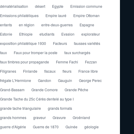
dématérialisation
désert
Egypte
Emission commune
Emissions philatéliques
Empire lauré
Empire Ottoman
enfants
en région
entre-deux-guerres
Espagne
Estonie
Ethiopie
etudiants
Evasion
explorateur
exposition philatélique 1930
Facteurs
fausses variétés
faux
Faux pour tromper la poste
faux surchargés
faux timbres pour propagande
Femme Fachi
Fezzan
Filigranes
Finlande
fiscaux
fleurs
France libre
frégate L'Hermione
Gandon
Gauguin
George Perec
Grand-Bassam
Grande Comore
Grande Pêche
Grande Tache du 25c Cérès dentelé au type I
grande tache triangulaire
grands formats
grands hommes
graveur
Gravure
Groënland
guerre d'Algérie
Guerre de 1870
Guinée
géologie