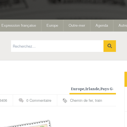
Expression française
Europe
Outre-mer
Agenda
Autre
Europe
,
Irlande
,
Pays G-
N
,
Thématiques
3406
0 Commentaire
Chemin de fer
,
train