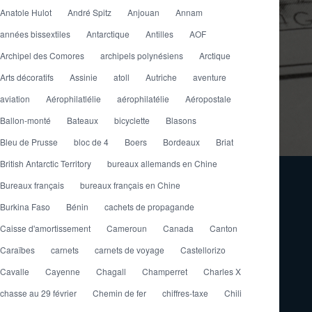
Anatole Hulot
André Spitz
Anjouan
Annam
années bissextiles
Antarctique
Antilles
AOF
Archipel des Comores
archipels polynésiens
Arctique
Arts décoratifs
Assinie
atoll
Autriche
aventure
aviation
Aérophilatlélie
aérophilatélie
Aéropostale
Ballon-monté
Bateaux
bicyclette
Blasons
Bleu de Prusse
bloc de 4
Boers
Bordeaux
Briat
British Antarctic Territory
bureaux allemands en Chine
Bureaux français
bureaux français en Chine
Burkina Faso
Bénin
cachets de propagande
Caisse d'amortissement
Cameroun
Canada
Canton
Caraïbes
carnets
carnets de voyage
Castellorizo
Cavalle
Cayenne
Chagall
Champerret
Charles X
chasse au 29 février
Chemin de fer
chiffres-taxe
Chili