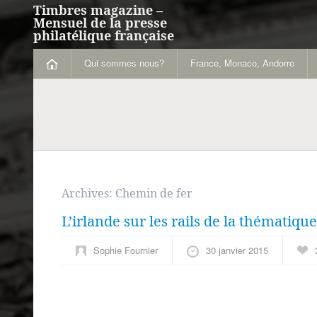
Timbres magazine –
Mensuel de la presse
philatélique française
Qui sommes nous?
France, Monaco, Andorre
Archives:
Chemin de fer
L’irlande sur les rails de la thématique
Sophie Fournier
30 janvier 2015