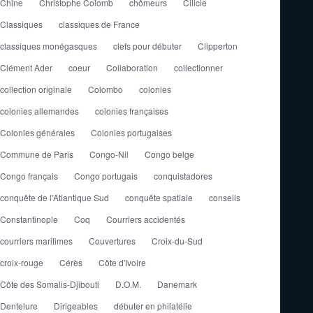
Chine
Christophe Colomb
chômeurs
Cilicie
Classiques
classiques de France
classiques monégasques
clefs pour débuter
Clipperton
Clément Ader
coeur
Collaboration
collectionner
collection originale
Colombo
colonies
colonies allemandes
colonies françaises
Colonies générales
Colonies portugaises
Commune de Paris
Congo-Nil
Congo belge
Congo français
Congo portugais
conquistadores
conquête de l'Atlantique Sud
conquête spatiale
conseils
Constantinople
Coq
Courriers accidentés
courriers maritimes
Couvertures
Croix-du-Sud
croix-rouge
Cérès
Côte d'Ivoire
Côte des Somalis-Djibouti
D.O.M.
Danemark
Dentelure
Dirigeables
débuter en philatélie