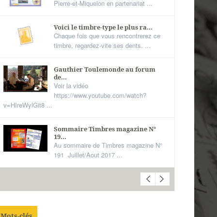
Pierre-et-Miquelon en partenariat ...
Voici le timbre-type le plus ra...
Chaque fois que vous rencontrerez ce
timbre, regardez-vite ses dents. ...
Gauthier Toulemonde au forum
de...
Voir la vidéo
https://www.youtube.com/watch?
v=HIreWylGit8 ...
Sommaire Timbres magazine N°
19...
Au sommaire de Timbres magazine N°
191 Juillet/Aout 2017 ...
Mots-clés