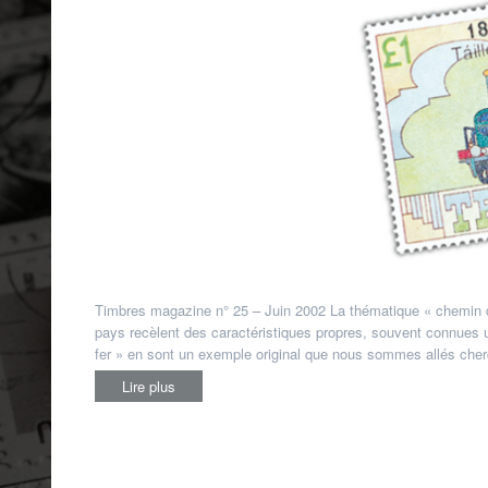
Timbres magazine n° 25 – Juin 2002 La thématique « chemin 
pays recèlent des caractéristiques propres, souvent connues 
fer » en sont un exemple original que nous sommes allés cherc
Lire plus