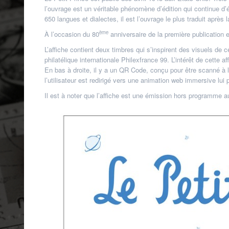
l’ouvrage est un véritable phénomène d’édition qui continue d’
650 langues et dialectes, il est l’ouvrage le plus traduit après l
ème
À l’occasion du 80
anniversaire de la première publication 
L’affiche contient deux timbres qui s’inspirent des visuels d
philatélique internationale Philexfrance 99. L’intérêt de cette a
En bas à droite, il y a un QR Code, conçu pour être scanné à 
l’utilisateur est redirigé vers une animation web immersive lui 
Il est à noter que l’affiche est une émission hors programme au 