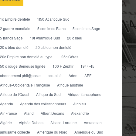
1c Empire dentelé
1f50 Atlantique Sud
2 guerre mondiale
5 centimes Blanc
5 centimes Sage
5 francs Sage
10f Atlantique Sud
20 c bleu
20 c bleu dentelé
20 c bleu non dentelé
20c Empire non dentelé au type I
25c Cérès
50 c rouge Semeuse lignée
100 F Zéphir
1944-45
abonnement phil@poste
actualité
Aden
AEF
Afrique-Occidentale Française
Afrique australe
Afrique de l'Ouest
Afrique du Sud
Afrique francophone
Agenda
Agenda des collectionneurs
Air bleu
Air France
Aland
Albert Decaris
Alexandrie
Algérie
Alphée Dubois
Alsace-Lorraine
Amundsen
amusante collecte
Amérique du Nord
Amérique du Sud