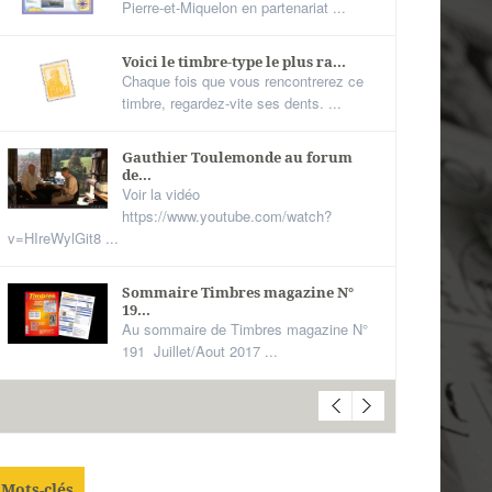
Pierre-et-Miquelon en partenariat ...
Voici le timbre-type le plus ra...
Chaque fois que vous rencontrerez ce
timbre, regardez-vite ses dents. ...
Gauthier Toulemonde au forum
de...
Voir la vidéo
https://www.youtube.com/watch?
v=HIreWylGit8 ...
Sommaire Timbres magazine N°
19...
Au sommaire de Timbres magazine N°
191 Juillet/Aout 2017 ...
Mots-clés