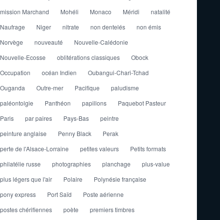
mission Marchand
Mohéli
Monaco
Méridi
natalité
Naufrage
Niger
nitrate
non dentelés
non émis
Norvège
nouveauté
Nouvelle-Calédonie
Nouvelle-Ecosse
oblitérations classiques
Obock
Occupation
océan Indien
Oubangui-Chari-Tchad
Ouganda
Outre-mer
Pacifique
paludisme
paléontolgie
Panthéon
papillons
Paquebot Pasteur
Paris
par paires
Pays-Bas
peintre
peinture anglaise
Penny Black
Perak
perte de l'Alsace-Lorraine
petites valeurs
Petits formats
philatélie russe
photographies
planchage
plus-value
plus légers que l'air
Polaire
Polynésie française
pony express
Port Saïd
Poste aérienne
postes chérifiennes
poète
premiers timbres