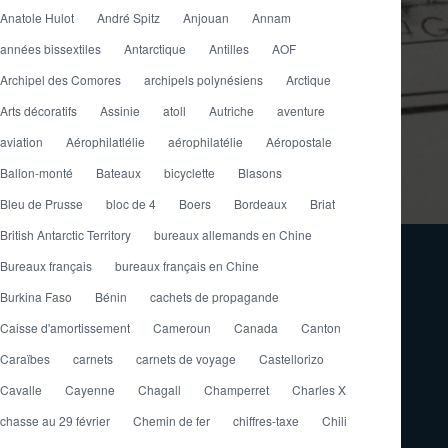
Anatole Hulot
André Spitz
Anjouan
Annam
années bissextiles
Antarctique
Antilles
AOF
Archipel des Comores
archipels polynésiens
Arctique
Arts décoratifs
Assinie
atoll
Autriche
aventure
aviation
Aérophilatlélie
aérophilatélie
Aéropostale
Ballon-monté
Bateaux
bicyclette
Blasons
Bleu de Prusse
bloc de 4
Boers
Bordeaux
Briat
British Antarctic Territory
bureaux allemands en Chine
Bureaux français
bureaux français en Chine
Burkina Faso
Bénin
cachets de propagande
Caisse d'amortissement
Cameroun
Canada
Canton
Caraïbes
carnets
carnets de voyage
Castellorizo
Cavalle
Cayenne
Chagall
Champerret
Charles X
chasse au 29 février
Chemin de fer
chiffres-taxe
Chili