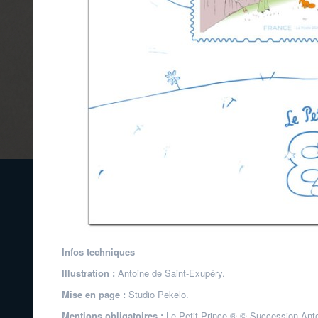
Infos techniques
Illustration :
Antoine de Saint-Exupéry.
Mise en page :
Studio Pekelo.
Mentions obligatoires :
Le Petit Prince ® © Succession Anto