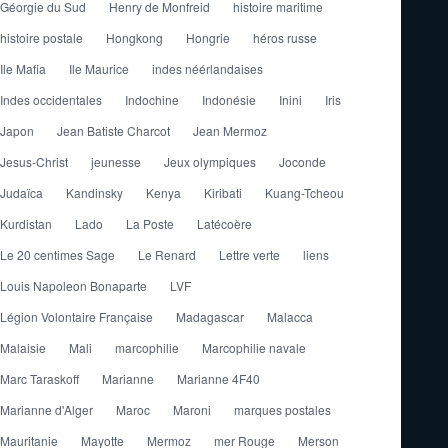
Géorgie du Sud
Henry de Monfreid
histoire maritime
histoire postale
Hongkong
Hongrie
héros russe
Ile Mafia
Ile Maurice
indes néérlandaises
Indes occidentales
Indochine
Indonésie
Inini
Iris
Japon
Jean Batiste Charcot
Jean Mermoz
Jesus-Christ
jeunesse
Jeux olympiques
Joconde
Judaïca
Kandinsky
Kenya
Kiribati
Kuang-Tcheou
Kurdistan
Lado
La Poste
Latécoère
Le 20 centimes Sage
Le Renard
Lettre verte
liens
Louis Napoleon Bonaparte
LVF
Légion Volontaire Française
Madagascar
Malacca
Malaisie
Mali
marcophilie
Marcophilie navale
Marc Taraskoff
Marianne
Marianne 4F40
Marianne d'Alger
Maroc
Maroni
marques postales
Mauritanie
Mayotte
Mermoz
mer Rouge
Merson