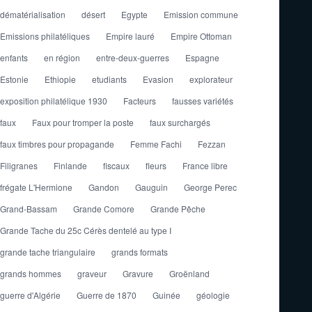
dématérialisation
désert
Egypte
Emission commune
Emissions philatéliques
Empire lauré
Empire Ottoman
enfants
en région
entre-deux-guerres
Espagne
Estonie
Ethiopie
etudiants
Evasion
explorateur
exposition philatélique 1930
Facteurs
fausses variétés
faux
Faux pour tromper la poste
faux surchargés
faux timbres pour propagande
Femme Fachi
Fezzan
Filigranes
Finlande
fiscaux
fleurs
France libre
frégate L'Hermione
Gandon
Gauguin
George Perec
Grand-Bassam
Grande Comore
Grande Pêche
Grande Tache du 25c Cérès dentelé au type I
grande tache triangulaire
grands formats
grands hommes
graveur
Gravure
Groënland
guerre d'Algérie
Guerre de 1870
Guinée
géologie