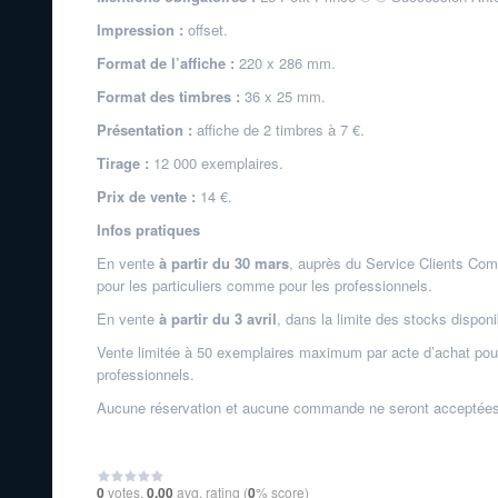
Impression :
offset.
Format de l’affiche :
220 x 286 mm.
Format des timbres :
36 x 25 mm.
Présentation :
affiche de 2 timbres à 7 €.
Tirage :
12 000 exemplaires.
Prix de vente :
14 €.
Infos pratiques
En vente
à partir du 30 mars
, auprès du Service Clients Com
pour les particuliers comme pour les professionnels.
En vente
à partir du 3 avril
, dans la limite des stocks disponi
Vente limitée à 50 exemplaires maximum par acte d’achat pour
professionnels.
Aucune réservation et aucune commande ne seront acceptées ava
0
votes,
0.00
avg. rating (
0
% score)