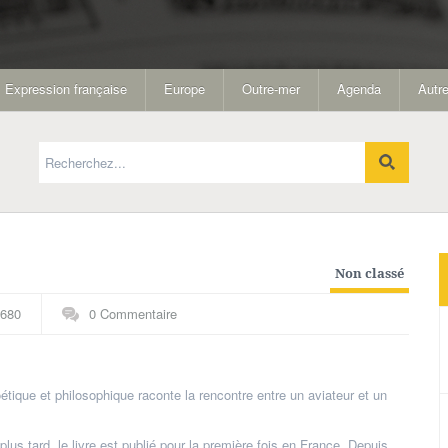
Expression française
Europe
Outre-mer
Agenda
Autre
Non classé
680
0 Commentaire
tique et philosophique raconte la rencontre entre un aviateur et un
plus tard, le livre est publié pour la première fois en France. Depuis,