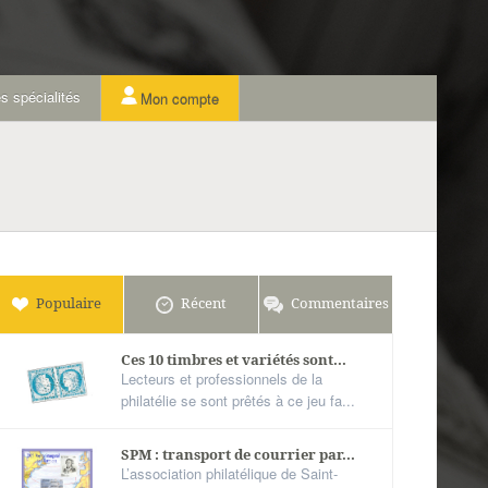
s spécialités
Mon compte
Populaire
Récent
Commentaires
Ces 10 timbres et variétés sont...
Lecteurs et professionnels de la
philatélie se sont prêtés à ce jeu fa...
SPM : transport de courrier par...
L’association philatélique de Saint-