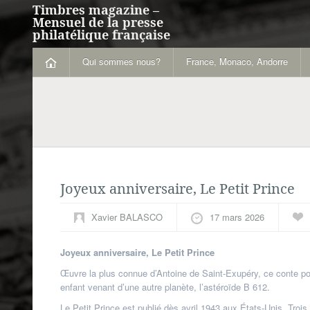
Timbres magazine –
Mensuel de la presse
philatélique française
Qui sommes nous?
France, Monaco, Andorre
Joyeux anniversaire, Le Petit Prince
Xavier BALASCO
17 mars 2026
Joyeux anniversaire, Le Petit Prince
Œuvre la plus connue d’Antoine de Saint-Exupéry, ce conte poé
enfant venant d’une autre planète, l’astéroïde B 612.
Le Petit Prince est publié dès avril 1943 aux États-Unis. Trois 