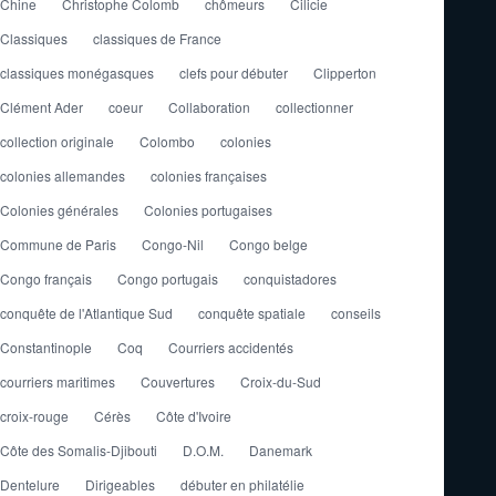
Chine
Christophe Colomb
chômeurs
Cilicie
Classiques
classiques de France
classiques monégasques
clefs pour débuter
Clipperton
Clément Ader
coeur
Collaboration
collectionner
collection originale
Colombo
colonies
colonies allemandes
colonies françaises
Colonies générales
Colonies portugaises
Commune de Paris
Congo-Nil
Congo belge
Congo français
Congo portugais
conquistadores
conquête de l'Atlantique Sud
conquête spatiale
conseils
Constantinople
Coq
Courriers accidentés
courriers maritimes
Couvertures
Croix-du-Sud
croix-rouge
Cérès
Côte d'Ivoire
Côte des Somalis-Djibouti
D.O.M.
Danemark
Dentelure
Dirigeables
débuter en philatélie