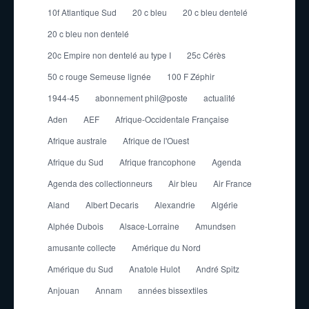
10f Atlantique Sud
20 c bleu
20 c bleu dentelé
20 c bleu non dentelé
20c Empire non dentelé au type I
25c Cérès
50 c rouge Semeuse lignée
100 F Zéphir
1944-45
abonnement phil@poste
actualité
Aden
AEF
Afrique-Occidentale Française
Afrique australe
Afrique de l'Ouest
Afrique du Sud
Afrique francophone
Agenda
Agenda des collectionneurs
Air bleu
Air France
Aland
Albert Decaris
Alexandrie
Algérie
Alphée Dubois
Alsace-Lorraine
Amundsen
amusante collecte
Amérique du Nord
Amérique du Sud
Anatole Hulot
André Spitz
Anjouan
Annam
années bissextiles