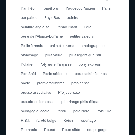
Panthéon
papillons
Paquebot Pasteur
Paris
par paires
Pays-Bas
peintre
peinture anglaise
Penny Black
Perak
perte de l'Alsace-Lorraine
petites valeurs
Petits formats
philatélie russe
photographies
planchage
plus-value
plus légers que l'air
Polaire
Polynésie française
pony express
Port Saïd
Poste aérienne
postes chérifiennes
poète
premiers timbres
presidence
presse associative
Pro juventute
pseudo-entier postal
pèlerinage philatélique
pédagogie; école
Pérou
pôle Nord
Pôle Sud
R.S.I.
rareté belge
Reich
reportage
Rhénanie
Rouad
Roue ailée
rouge-gorge