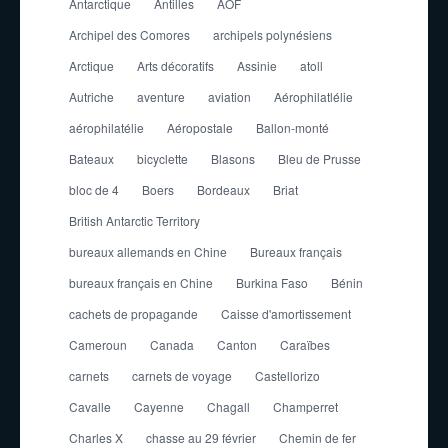
Antarctique
Antilles
AOF
Archipel des Comores
archipels polynésiens
Arctique
Arts décoratifs
Assinie
atoll
Autriche
aventure
aviation
Aérophilatlélie
aérophilatélie
Aéropostale
Ballon-monté
Bateaux
bicyclette
Blasons
Bleu de Prusse
bloc de 4
Boers
Bordeaux
Briat
British Antarctic Territory
bureaux allemands en Chine
Bureaux français
bureaux français en Chine
Burkina Faso
Bénin
cachets de propagande
Caisse d'amortissement
Cameroun
Canada
Canton
Caraïbes
carnets
carnets de voyage
Castellorizo
Cavalle
Cayenne
Chagall
Champerret
Charles X
chasse au 29 février
Chemin de fer