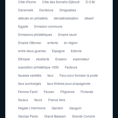
Côte d'Ivoire
Côte des Somalis-Djibouti
D.O.M.
Danemark
Dentelure
Dirigeables
débuter en philatélie
dématérialisation
désert
Egypte
Emission commune
Emissions philatéliques
Empire lauré
Empire Ottoman
enfants
en région
entre-deux-guerres
Espagne
Estonie
Ethiopie
etudiants
Evasion
explorateur
exposition philatélique 1930
Facteurs
fausses variétés
faux
Faux pour tromper la poste
faux surchargés
faux timbres pour propagande
Femme Fachi
Fezzan
Filigranes
Finlande
fiscaux
fleurs
France libre
frégate L'Hermione
Gandon
Gauguin
George Perec
Grand-Bassam
Grande Comore