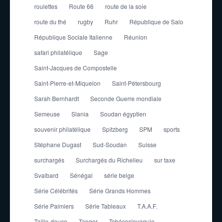
roulettes
Route 66
route de la soie
route du thé
rugby
Ruhr
République de Salo
République Sociale Italienne
Réunion
safari philatélique
Sage
Saint-Jacques de Compostelle
Saint-Pierre-et-Miquelon
Saint-Pétersbourg
Sarah Bernhardt
Seconde Guerre mondiale
Semeuse
Slania
Soudan égyptien
souvenir philatélique
Spitzberg
SPM
sports
Stéphane Dugast
Sud-Soudan
Suisse
surchargés
Surchargés du Richelieu
sur taxe
Svalbard
Sénégal
série belge
Série Célébrités
Série Grands Hommes
Série Palmiers
Série Tableaux
T.A.A.F.
Taille-douce
Tanger
Tchécoslovaquie