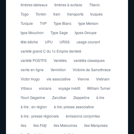
timbres tableaux
timbres à surtaxe
Titanic
Togo
Tonkin
train
transports
truqués
Turquie
TVP
Type Blanc
type Merson
type Mouchon
Type Sage
types Groupe
tête-bêche
UPU
URSS
usage courant
variété grand C du 1c Empire dentelé
variété POSTFS
Variétés
variétés classiques
vente en ligne
Vermillon
Victoire de Samothrace
Victor Hugo
vie associative
Vienne
Vietnam
Vitraux
volcans
voyage inédit
William Turner
Youri Gagarine
Zanzibar
Zeppelins
à lire
à lire ; en région
à lire; presse associative
à lire ; presse régionale
émissions conjointes
îles
îles Fidji
îles Malouines
îles Marquises