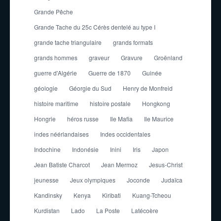
Grande Pêche
Grande Tache du 25c Cérès dentelé au type I
grande tache triangulaire
grands formats
grands hommes
graveur
Gravure
Groënland
guerre d'Algérie
Guerre de 1870
Guinée
géologie
Géorgie du Sud
Henry de Monfreid
histoire maritime
histoire postale
Hongkong
Hongrie
héros russe
Ile Mafia
Ile Maurice
indes néérlandaises
Indes occidentales
Indochine
Indonésie
Inini
Iris
Japon
Jean Batiste Charcot
Jean Mermoz
Jesus-Christ
jeunesse
Jeux olympiques
Joconde
Judaïca
Kandinsky
Kenya
Kiribati
Kuang-Tcheou
Kurdistan
Lado
La Poste
Latécoère