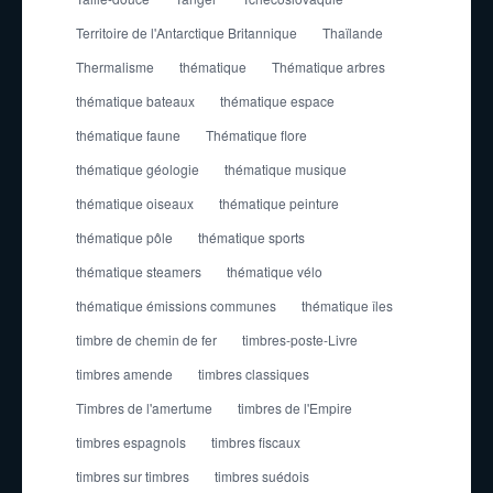
Territoire de l'Antarctique Britannique
Thaïlande
Thermalisme
thématique
Thématique arbres
thématique bateaux
thématique espace
thématique faune
Thématique flore
thématique géologie
thématique musique
thématique oiseaux
thématique peinture
thématique pôle
thématique sports
thématique steamers
thématique vélo
thématique émissions communes
thématique îles
timbre de chemin de fer
timbres-poste-Livre
timbres amende
timbres classiques
Timbres de l'amertume
timbres de l'Empire
timbres espagnols
timbres fiscaux
timbres sur timbres
timbres suédois