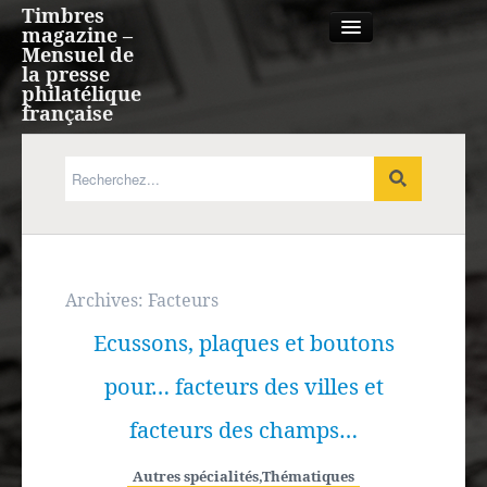
Timbres
magazine –
Mensuel de
la presse
philatélique
française
Qui sommes nous?
France, Monaco, Andorre
Expression française
Archives:
Facteurs
Ecussons, plaques et boutons
Europe
pour… facteurs des villes et
Outre-mer
facteurs des champs…
Agenda
Autres spécialités
,
Thématiques