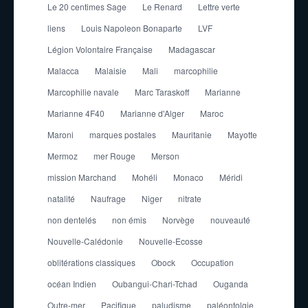
Le 20 centimes Sage
Le Renard
Lettre verte
liens
Louis Napoleon Bonaparte
LVF
Légion Volontaire Française
Madagascar
Malacca
Malaisie
Mali
marcophilie
Marcophilie navale
Marc Taraskoff
Marianne
Marianne 4F40
Marianne d'Alger
Maroc
Maroni
marques postales
Mauritanie
Mayotte
Mermoz
mer Rouge
Merson
mission Marchand
Mohéli
Monaco
Méridi
natalité
Naufrage
Niger
nitrate
non dentelés
non émis
Norvège
nouveauté
Nouvelle-Calédonie
Nouvelle-Ecosse
oblitérations classiques
Obock
Occupation
océan Indien
Oubangui-Chari-Tchad
Ouganda
Outre-mer
Pacifique
paludisme
paléontolgie