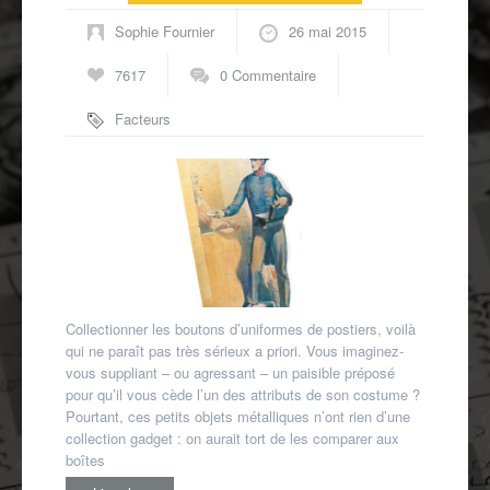
Autres spécialités
Sophie Fournier
26 mai 2015
Mon compte
7617
0 Commentaire
Facteurs
Collectionner les boutons d’uniformes de postiers, voilà
qui ne paraît pas très sérieux a priori. Vous imaginez-
vous suppliant – ou agressant – un paisible préposé
pour qu’il vous cède l’un des attributs de son costume ?
Pourtant, ces petits objets métalliques n’ont rien d’une
collection gadget : on aurait tort de les comparer aux
boîtes