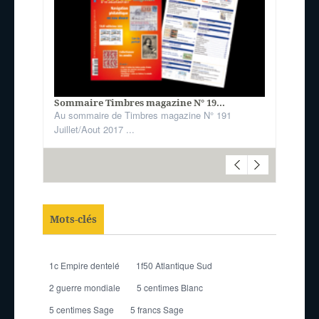
Sommaire Timbres magazine N° 19...
Au sommaire de Timbres magazine N° 191
Juillet/Aout 2017 ...
Mots-clés
1c Empire dentelé
1f50 Atlantique Sud
2 guerre mondiale
5 centimes Blanc
5 centimes Sage
5 francs Sage