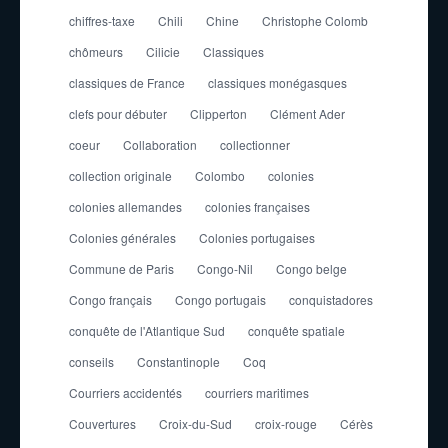
chiffres-taxe
Chili
Chine
Christophe Colomb
chômeurs
Cilicie
Classiques
classiques de France
classiques monégasques
clefs pour débuter
Clipperton
Clément Ader
coeur
Collaboration
collectionner
collection originale
Colombo
colonies
colonies allemandes
colonies françaises
Colonies générales
Colonies portugaises
Commune de Paris
Congo-Nil
Congo belge
Congo français
Congo portugais
conquistadores
conquête de l'Atlantique Sud
conquête spatiale
conseils
Constantinople
Coq
Courriers accidentés
courriers maritimes
Couvertures
Croix-du-Sud
croix-rouge
Cérès