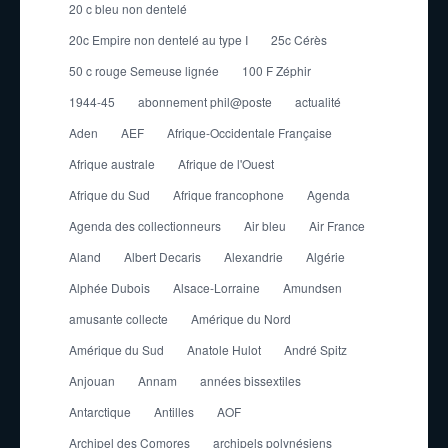
20 c bleu non dentelé
20c Empire non dentelé au type I
25c Cérès
50 c rouge Semeuse lignée
100 F Zéphir
1944-45
abonnement phil@poste
actualité
Aden
AEF
Afrique-Occidentale Française
Afrique australe
Afrique de l'Ouest
Afrique du Sud
Afrique francophone
Agenda
Agenda des collectionneurs
Air bleu
Air France
Aland
Albert Decaris
Alexandrie
Algérie
Alphée Dubois
Alsace-Lorraine
Amundsen
amusante collecte
Amérique du Nord
Amérique du Sud
Anatole Hulot
André Spitz
Anjouan
Annam
années bissextiles
Antarctique
Antilles
AOF
Archipel des Comores
archipels polynésiens