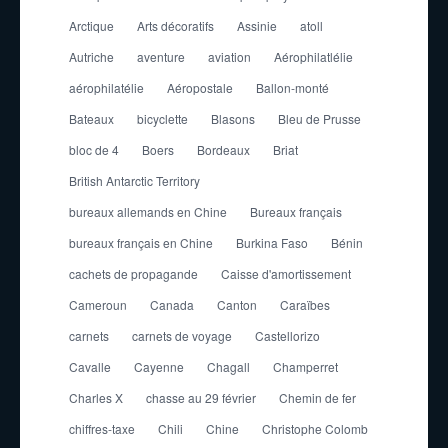
Arctique
Arts décoratifs
Assinie
atoll
Autriche
aventure
aviation
Aérophilatlélie
aérophilatélie
Aéropostale
Ballon-monté
Bateaux
bicyclette
Blasons
Bleu de Prusse
bloc de 4
Boers
Bordeaux
Briat
British Antarctic Territory
bureaux allemands en Chine
Bureaux français
bureaux français en Chine
Burkina Faso
Bénin
cachets de propagande
Caisse d'amortissement
Cameroun
Canada
Canton
Caraïbes
carnets
carnets de voyage
Castellorizo
Cavalle
Cayenne
Chagall
Champerret
Charles X
chasse au 29 février
Chemin de fer
chiffres-taxe
Chili
Chine
Christophe Colomb