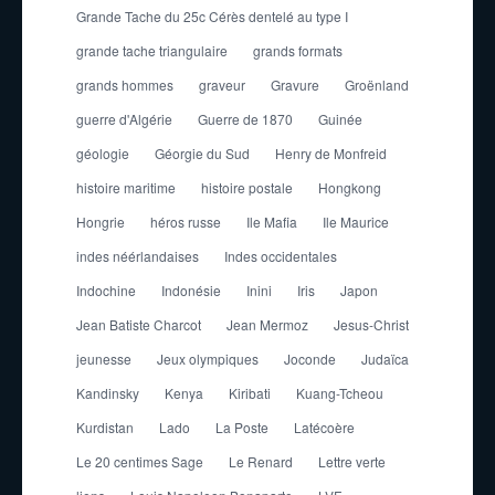
Grande Tache du 25c Cérès dentelé au type I
grande tache triangulaire
grands formats
grands hommes
graveur
Gravure
Groënland
guerre d'Algérie
Guerre de 1870
Guinée
géologie
Géorgie du Sud
Henry de Monfreid
histoire maritime
histoire postale
Hongkong
Hongrie
héros russe
Ile Mafia
Ile Maurice
indes néérlandaises
Indes occidentales
Indochine
Indonésie
Inini
Iris
Japon
Jean Batiste Charcot
Jean Mermoz
Jesus-Christ
jeunesse
Jeux olympiques
Joconde
Judaïca
Kandinsky
Kenya
Kiribati
Kuang-Tcheou
Kurdistan
Lado
La Poste
Latécoère
Le 20 centimes Sage
Le Renard
Lettre verte