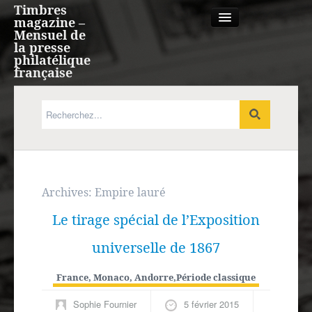
Timbres
magazine –
Mensuel de
la presse
philatélique
française
Qui sommes nous?
France, Monaco, Andorre
Expression française
Archives:
Empire lauré
Le tirage spécial de l’Exposition
Europe
universelle de 1867
Outre-mer
France, Monaco, Andorre
,
Période classique
Agenda
Sophie Fournier
5 février 2015