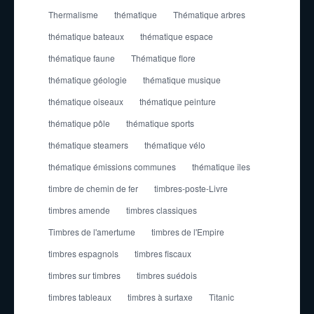
Thermalisme
thématique
Thématique arbres
thématique bateaux
thématique espace
thématique faune
Thématique flore
thématique géologie
thématique musique
thématique oiseaux
thématique peinture
thématique pôle
thématique sports
thématique steamers
thématique vélo
thématique émissions communes
thématique îles
timbre de chemin de fer
timbres-poste-Livre
timbres amende
timbres classiques
Timbres de l'amertume
timbres de l'Empire
timbres espagnols
timbres fiscaux
timbres sur timbres
timbres suédois
timbres tableaux
timbres à surtaxe
Titanic