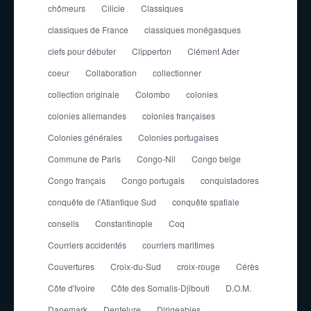
chômeurs
Cilicie
Classiques
classiques de France
classiques monégasques
clefs pour débuter
Clipperton
Clément Ader
coeur
Collaboration
collectionner
collection originale
Colombo
colonies
colonies allemandes
colonies françaises
Colonies générales
Colonies portugaises
Commune de Paris
Congo-Nil
Congo belge
Congo français
Congo portugais
conquistadores
conquête de l'Atlantique Sud
conquête spatiale
conseils
Constantinople
Coq
Courriers accidentés
courriers maritimes
Couvertures
Croix-du-Sud
croix-rouge
Cérès
Côte d'Ivoire
Côte des Somalis-Djibouti
D.O.M.
Danemark
Dentelure
Dirigeables