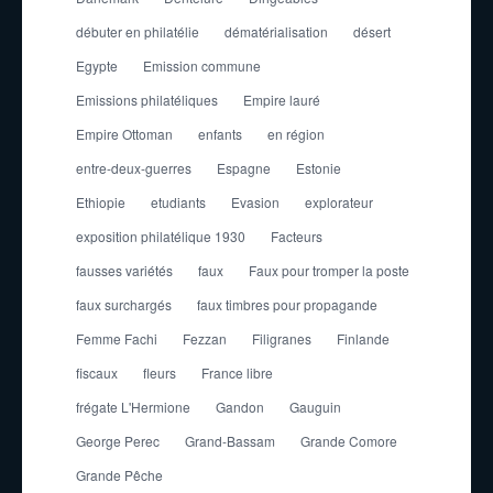
débuter en philatélie
dématérialisation
désert
Egypte
Emission commune
Emissions philatéliques
Empire lauré
Empire Ottoman
enfants
en région
entre-deux-guerres
Espagne
Estonie
Ethiopie
etudiants
Evasion
explorateur
exposition philatélique 1930
Facteurs
fausses variétés
faux
Faux pour tromper la poste
faux surchargés
faux timbres pour propagande
Femme Fachi
Fezzan
Filigranes
Finlande
fiscaux
fleurs
France libre
frégate L'Hermione
Gandon
Gauguin
George Perec
Grand-Bassam
Grande Comore
Grande Pêche