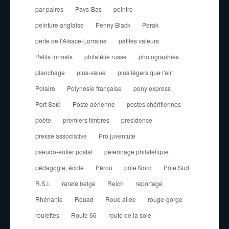
par paires
Pays-Bas
peintre
peinture anglaise
Penny Black
Perak
perte de l'Alsace-Lorraine
petites valeurs
Petits formats
philatélie russe
photographies
planchage
plus-value
plus légers que l'air
Polaire
Polynésie française
pony express
Port Saïd
Poste aérienne
postes chérifiennes
poète
premiers timbres
presidence
presse associative
Pro juventute
pseudo-entier postal
pèlerinage philatélique
pédagogie; école
Pérou
pôle Nord
Pôle Sud
R.S.I.
rareté belge
Reich
reportage
Rhénanie
Rouad
Roue ailée
rouge-gorge
roulettes
Route 66
route de la soie