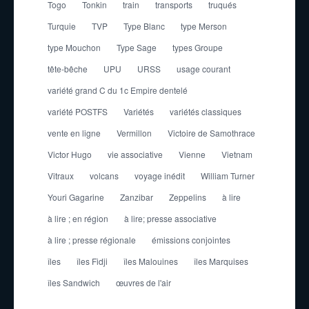
Togo
Tonkin
train
transports
truqués
Turquie
TVP
Type Blanc
type Merson
type Mouchon
Type Sage
types Groupe
tête-bêche
UPU
URSS
usage courant
variété grand C du 1c Empire dentelé
variété POSTFS
Variétés
variétés classiques
vente en ligne
Vermillon
Victoire de Samothrace
Victor Hugo
vie associative
Vienne
Vietnam
Vitraux
volcans
voyage inédit
William Turner
Youri Gagarine
Zanzibar
Zeppelins
à lire
à lire ; en région
à lire; presse associative
à lire ; presse régionale
émissions conjointes
îles
îles Fidji
îles Malouines
îles Marquises
îles Sandwich
œuvres de l'air