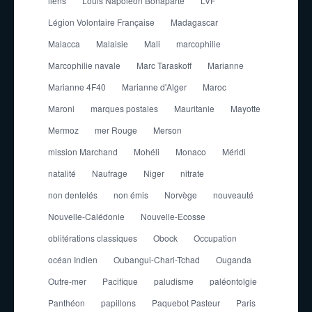
liens
Louis Napoleon Bonaparte
LVF
Légion Volontaire Française
Madagascar
Malacca
Malaisie
Mali
marcophilie
Marcophilie navale
Marc Taraskoff
Marianne
Marianne 4F40
Marianne d'Alger
Maroc
Maroni
marques postales
Mauritanie
Mayotte
Mermoz
mer Rouge
Merson
mission Marchand
Mohéli
Monaco
Méridi
natalité
Naufrage
Niger
nitrate
non dentelés
non émis
Norvège
nouveauté
Nouvelle-Calédonie
Nouvelle-Ecosse
oblitérations classiques
Obock
Occupation
océan Indien
Oubangui-Chari-Tchad
Ouganda
Outre-mer
Pacifique
paludisme
paléontolgie
Panthéon
papillons
Paquebot Pasteur
Paris