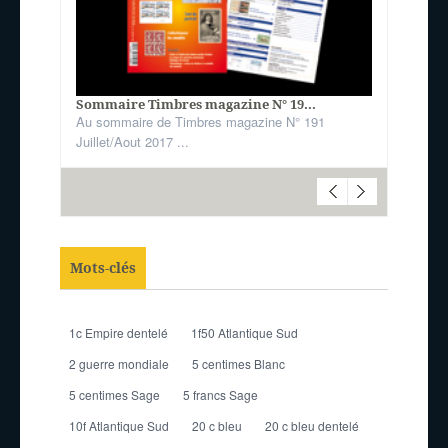
Sommaire Timbres magazine N° 19...
Au sommaire de Timbres magazine N° 191
Juillet/Aout 2017 ...
Mots-clés
1c Empire dentelé
1f50 Atlantique Sud
2 guerre mondiale
5 centimes Blanc
5 centimes Sage
5 francs Sage
10f Atlantique Sud
20 c bleu
20 c bleu dentelé