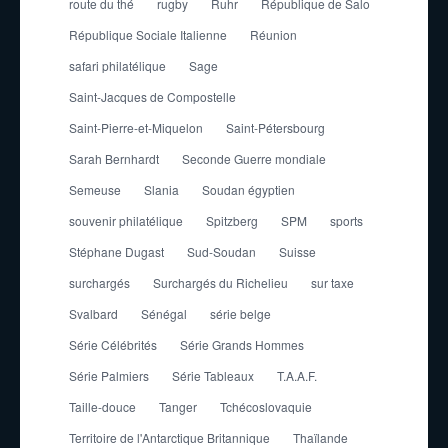
route du thé
rugby
Ruhr
République de Salo
République Sociale Italienne
Réunion
safari philatélique
Sage
Saint-Jacques de Compostelle
Saint-Pierre-et-Miquelon
Saint-Pétersbourg
Sarah Bernhardt
Seconde Guerre mondiale
Semeuse
Slania
Soudan égyptien
souvenir philatélique
Spitzberg
SPM
sports
Stéphane Dugast
Sud-Soudan
Suisse
surchargés
Surchargés du Richelieu
sur taxe
Svalbard
Sénégal
série belge
Série Célébrités
Série Grands Hommes
Série Palmiers
Série Tableaux
T.A.A.F.
Taille-douce
Tanger
Tchécoslovaquie
Territoire de l'Antarctique Britannique
Thaïlande