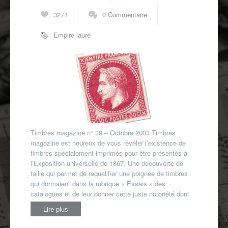
Autres spécialités
3271
0 Commentaire
Mon compte
Empire lauré
Timbres magazine n° 39 – Octobre 2003 Timbres
magazine est heureux de vous révéler l’existence de
timbres spécialement imprimés pour être présentés à
l’Exposition universelle de 1867. Une découverte de
taille qui permet de requalifier une poignée de timbres
qui dormaient dans la rubrique « Essais » des
catalogues et de leur donner cette juste notoriété dont
Lire plus