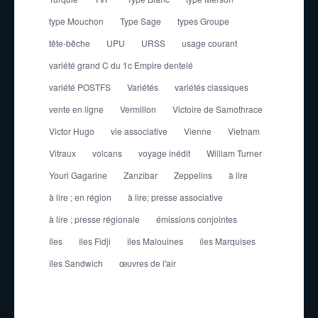
type Mouchon
Type Sage
types Groupe
tête-bêche
UPU
URSS
usage courant
variété grand C du 1c Empire dentelé
variété POSTFS
Variétés
variétés classiques
vente en ligne
Vermillon
Victoire de Samothrace
Victor Hugo
vie associative
Vienne
Vietnam
Vitraux
volcans
voyage inédit
William Turner
Youri Gagarine
Zanzibar
Zeppelins
à lire
à lire ; en région
à lire; presse associative
à lire ; presse régionale
émissions conjointes
îles
îles Fidji
îles Malouines
îles Marquises
îles Sandwich
œuvres de l'air