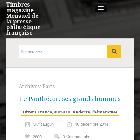
Timbres
magazine –
Mensuel de
la presse
philatélique
française
Qui sommes nous?
France, Monaco, Andorre
Expression française
Archives:
Paris
Le Panthéon : ses grands hommes
Europe
Divers
,
France, Monaco, Andorre
,
Thématiques
Outre-mer
Mufit Ergun
16 décembre 2014
Agenda
2809
0 Commentaire