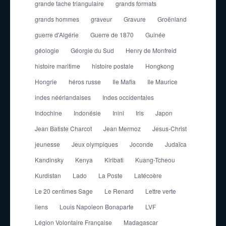
grande tache triangulaire
grands formats
grands hommes
graveur
Gravure
Groënland
guerre d'Algérie
Guerre de 1870
Guinée
géologie
Géorgie du Sud
Henry de Monfreid
histoire maritime
histoire postale
Hongkong
Hongrie
héros russe
Ile Mafia
Ile Maurice
indes néérlandaises
Indes occidentales
Indochine
Indonésie
Inini
Iris
Japon
Jean Batiste Charcot
Jean Mermoz
Jesus-Christ
jeunesse
Jeux olympiques
Joconde
Judaïca
Kandinsky
Kenya
Kiribati
Kuang-Tcheou
Kurdistan
Lado
La Poste
Latécoère
Le 20 centimes Sage
Le Renard
Lettre verte
liens
Louis Napoleon Bonaparte
LVF
Légion Volontaire Française
Madagascar