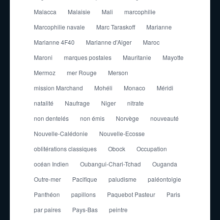
Malacca
Malaisie
Mali
marcophilie
Marcophilie navale
Marc Taraskoff
Marianne
Marianne 4F40
Marianne d'Alger
Maroc
Maroni
marques postales
Mauritanie
Mayotte
Mermoz
mer Rouge
Merson
mission Marchand
Mohéli
Monaco
Méridi
natalité
Naufrage
Niger
nitrate
non dentelés
non émis
Norvège
nouveauté
Nouvelle-Calédonie
Nouvelle-Ecosse
oblitérations classiques
Obock
Occupation
océan Indien
Oubangui-Chari-Tchad
Ouganda
Outre-mer
Pacifique
paludisme
paléontolgie
Panthéon
papillons
Paquebot Pasteur
Paris
par paires
Pays-Bas
peintre