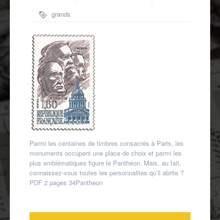
Autres spécialités
grands
Mon compte
hommes
,
Panthéon
,
Paris
Parmi les centaines de timbres consacrés à Paris, les
monuments occupent une place de choix et parmi les
plus emblématiques figure le Panthéon. Mais, au fait,
connaissez-vous toutes les personnalités qu’il abrite ?
PDF 2 pages 34Pantheon