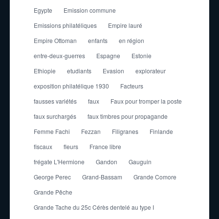
Egypte
Emission commune
Emissions philatéliques
Empire lauré
Empire Ottoman
enfants
en région
entre-deux-guerres
Espagne
Estonie
Ethiopie
etudiants
Evasion
explorateur
exposition philatélique 1930
Facteurs
fausses variétés
faux
Faux pour tromper la poste
faux surchargés
faux timbres pour propagande
Femme Fachi
Fezzan
Filigranes
Finlande
fiscaux
fleurs
France libre
frégate L'Hermione
Gandon
Gauguin
George Perec
Grand-Bassam
Grande Comore
Grande Pêche
Grande Tache du 25c Cérès dentelé au type I