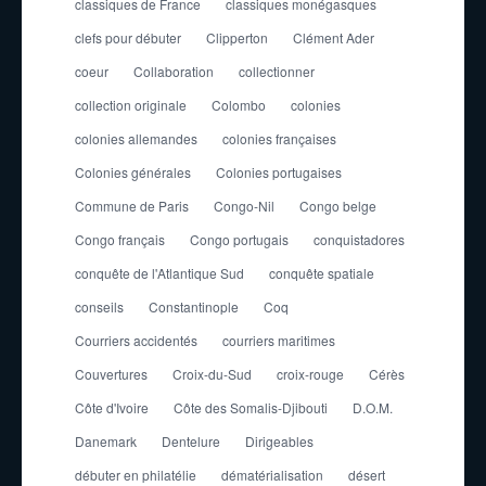
classiques de France
classiques monégasques
clefs pour débuter
Clipperton
Clément Ader
coeur
Collaboration
collectionner
collection originale
Colombo
colonies
colonies allemandes
colonies françaises
Colonies générales
Colonies portugaises
Commune de Paris
Congo-Nil
Congo belge
Congo français
Congo portugais
conquistadores
conquête de l'Atlantique Sud
conquête spatiale
conseils
Constantinople
Coq
Courriers accidentés
courriers maritimes
Couvertures
Croix-du-Sud
croix-rouge
Cérès
Côte d'Ivoire
Côte des Somalis-Djibouti
D.O.M.
Danemark
Dentelure
Dirigeables
débuter en philatélie
dématérialisation
désert