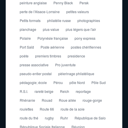
peinture anglaise
Penny Black
Perak
perte de l'Alsace-Lorraine
petites valeurs
Petits formats
philatélie russe
photographies
planchage
plus-value
plus légers que l'air
Polaire
Polynésie française
pony express
Port Saïd
Poste aérienne
postes chérifiennes
poète
premiers timbres
presidence
presse associative
Pro juventute
pseudo-entier postal
pèlerinage philatélique
pédagogie; école
Pérou
pôle Nord
Pôle Sud
R.S.I.
rareté belge
Reich
reportage
Rhénanie
Rouad
Roue ailée
rouge-gorge
roulettes
Route 66
route de la soie
route du thé
rugby
Ruhr
République de Salo
République Sociale Italienne
Réunion