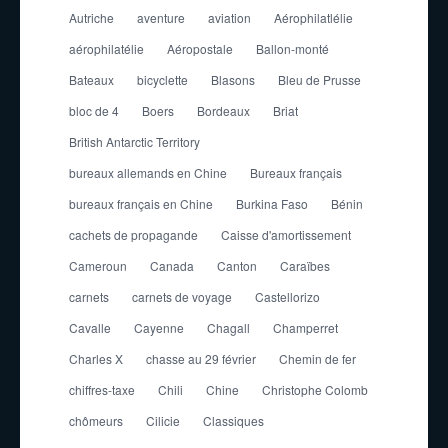
Autriche
aventure
aviation
Aérophilatlélie
aérophilatélie
Aéropostale
Ballon-monté
Bateaux
bicyclette
Blasons
Bleu de Prusse
bloc de 4
Boers
Bordeaux
Briat
British Antarctic Territory
bureaux allemands en Chine
Bureaux français
bureaux français en Chine
Burkina Faso
Bénin
cachets de propagande
Caisse d'amortissement
Cameroun
Canada
Canton
Caraïbes
carnets
carnets de voyage
Castellorizo
Cavalle
Cayenne
Chagall
Champerret
Charles X
chasse au 29 février
Chemin de fer
chiffres-taxe
Chili
Chine
Christophe Colomb
chômeurs
Cilicie
Classiques