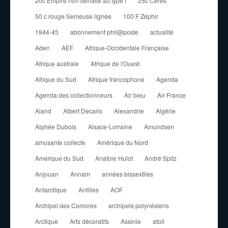
20c Empire non dentelé au type I
25c Cérès
50 c rouge Semeuse lignée
100 F Zéphir
1944-45
abonnement phil@poste
actualité
Aden
AEF
Afrique-Occidentale Française
Afrique australe
Afrique de l'Ouest
Afrique du Sud
Afrique francophone
Agenda
Agenda des collectionneurs
Air bleu
Air France
Aland
Albert Decaris
Alexandrie
Algérie
Alphée Dubois
Alsace-Lorraine
Amundsen
amusante collecte
Amérique du Nord
Amérique du Sud
Anatole Hulot
André Spitz
Anjouan
Annam
années bissextiles
Antarctique
Antilles
AOF
Archipel des Comores
archipels polynésiens
Arctique
Arts décoratifs
Assinie
atoll