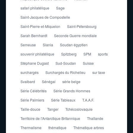
safari philatélique
Sage
Saint-Jacques de Compostelle
Saint-Pierre-et-Miquelon
Saint-Pétersbourg
Sarah Bernhardt
Seconde Guerre mondiale
Semeuse
Slania
Soudan égyptien
souvenir philatélique
Spitzberg
SPM
sports
Stéphane Dugast
Sud-Soudan
Suisse
surchargés
Surchargés du Richelieu
sur taxe
Svalbard
Sénégal
série belge
Série Célébrités
Série Grands Hommes
Série Palmiers
Série Tableaux
T.A.A.F.
Taille-douce
Tanger
Tchécoslovaquie
Territoire de l'Antarctique Britannique
Thaïlande
Thermalisme
thématique
Thématique arbres