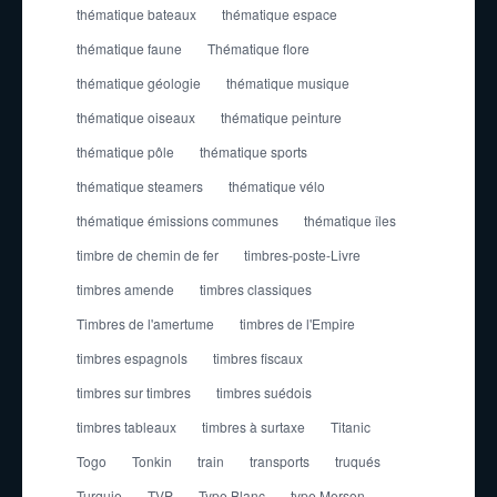
thématique bateaux
thématique espace
thématique faune
Thématique flore
thématique géologie
thématique musique
thématique oiseaux
thématique peinture
thématique pôle
thématique sports
thématique steamers
thématique vélo
thématique émissions communes
thématique îles
timbre de chemin de fer
timbres-poste-Livre
timbres amende
timbres classiques
Timbres de l'amertume
timbres de l'Empire
timbres espagnols
timbres fiscaux
timbres sur timbres
timbres suédois
timbres tableaux
timbres à surtaxe
Titanic
Togo
Tonkin
train
transports
truqués
Turquie
TVP
Type Blanc
type Merson