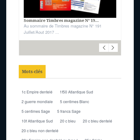
Sommaire Timbres magazine N° 19...
Au sommaire de Timbres magazine N° 191
Juillet/Aout 2017 ...
Mots-clés
1c Empire dentelé
1f50 Atlantique Sud
2 guerre mondiale
5 centimes Blanc
5 centimes Sage
5 francs Sage
10f Atlantique Sud
20 c bleu
20 c bleu dentelé
20 c bleu non dentelé