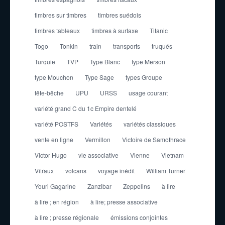
timbres sur timbres
timbres suédois
timbres tableaux
timbres à surtaxe
Titanic
Togo
Tonkin
train
transports
truqués
Turquie
TVP
Type Blanc
type Merson
type Mouchon
Type Sage
types Groupe
tête-bêche
UPU
URSS
usage courant
variété grand C du 1c Empire dentelé
variété POSTFS
Variétés
variétés classiques
vente en ligne
Vermillon
Victoire de Samothrace
Victor Hugo
vie associative
Vienne
Vietnam
Vitraux
volcans
voyage inédit
William Turner
Youri Gagarine
Zanzibar
Zeppelins
à lire
à lire ; en région
à lire; presse associative
à lire ; presse régionale
émissions conjointes