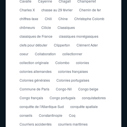
Cavalle
Cayenne
Chagall
Champerret
Charles X
chasse au 29 février
Chemin de fer
chiffres-taxe
Chili
Chine
Christophe Colomb
chômeurs
Cilicie
Classiques
classiques de France
classiques monégasques
clefs pour débuter
Clipperton
Clément Ader
coeur
Collaboration
collectionner
collection originale
Colombo
colonies
colonies allemandes
colonies françaises
Colonies générales
Colonies portugaises
Commune de Paris
Congo-Nil
Congo belge
Congo français
Congo portugais
conquistadores
conquête de l'Atlantique Sud
conquête spatiale
conseils
Constantinople
Coq
Courriers accidentés
courriers maritimes