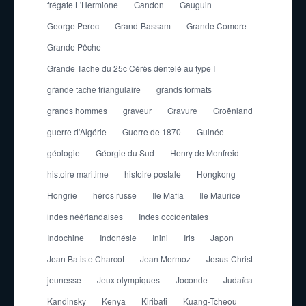
frégate L'Hermione
Gandon
Gauguin
George Perec
Grand-Bassam
Grande Comore
Grande Pêche
Grande Tache du 25c Cérès dentelé au type I
grande tache triangulaire
grands formats
grands hommes
graveur
Gravure
Groënland
guerre d'Algérie
Guerre de 1870
Guinée
géologie
Géorgie du Sud
Henry de Monfreid
histoire maritime
histoire postale
Hongkong
Hongrie
héros russe
Ile Mafia
Ile Maurice
indes néérlandaises
Indes occidentales
Indochine
Indonésie
Inini
Iris
Japon
Jean Batiste Charcot
Jean Mermoz
Jesus-Christ
jeunesse
Jeux olympiques
Joconde
Judaïca
Kandinsky
Kenya
Kiribati
Kuang-Tcheou