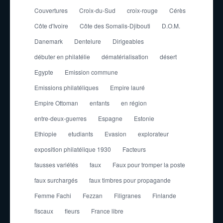
Couvertures
Croix-du-Sud
croix-rouge
Cérès
Côte d'Ivoire
Côte des Somalis-Djibouti
D.O.M.
Danemark
Dentelure
Dirigeables
débuter en philatélie
dématérialisation
désert
Egypte
Emission commune
Emissions philatéliques
Empire lauré
Empire Ottoman
enfants
en région
entre-deux-guerres
Espagne
Estonie
Ethiopie
etudiants
Evasion
explorateur
exposition philatélique 1930
Facteurs
fausses variétés
faux
Faux pour tromper la poste
faux surchargés
faux timbres pour propagande
Femme Fachi
Fezzan
Filigranes
Finlande
fiscaux
fleurs
France libre