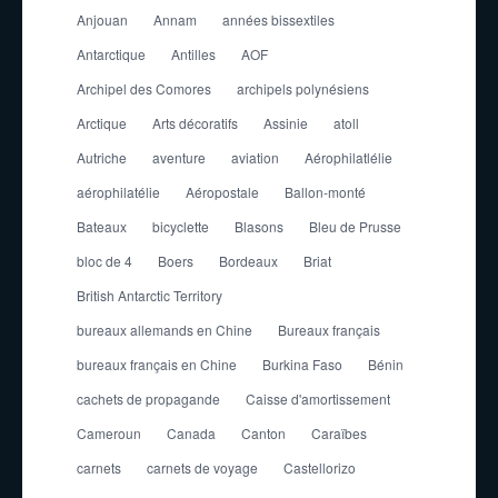
Anjouan
Annam
années bissextiles
Antarctique
Antilles
AOF
Archipel des Comores
archipels polynésiens
Arctique
Arts décoratifs
Assinie
atoll
Autriche
aventure
aviation
Aérophilatlélie
aérophilatélie
Aéropostale
Ballon-monté
Bateaux
bicyclette
Blasons
Bleu de Prusse
bloc de 4
Boers
Bordeaux
Briat
British Antarctic Territory
bureaux allemands en Chine
Bureaux français
bureaux français en Chine
Burkina Faso
Bénin
cachets de propagande
Caisse d'amortissement
Cameroun
Canada
Canton
Caraïbes
carnets
carnets de voyage
Castellorizo