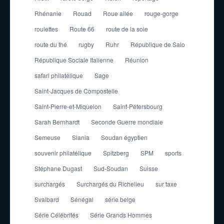
Rhénanie
Rouad
Roue ailée
rouge-gorge
roulettes
Route 66
route de la soie
route du thé
rugby
Ruhr
République de Salo
République Sociale Italienne
Réunion
safari philatélique
Sage
Saint-Jacques de Compostelle
Saint-Pierre-et-Miquelon
Saint-Pétersbourg
Sarah Bernhardt
Seconde Guerre mondiale
Semeuse
Slania
Soudan égyptien
souvenir philatélique
Spitzberg
SPM
sports
Stéphane Dugast
Sud-Soudan
Suisse
surchargés
Surchargés du Richelieu
sur taxe
Svalbard
Sénégal
série belge
Série Célébrités
Série Grands Hommes