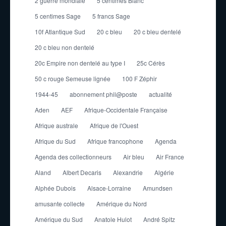
2 guerre mondiale
5 centimes Blanc
5 centimes Sage
5 francs Sage
10f Atlantique Sud
20 c bleu
20 c bleu dentelé
20 c bleu non dentelé
20c Empire non dentelé au type I
25c Cérès
50 c rouge Semeuse lignée
100 F Zéphir
1944-45
abonnement phil@poste
actualité
Aden
AEF
Afrique-Occidentale Française
Afrique australe
Afrique de l'Ouest
Afrique du Sud
Afrique francophone
Agenda
Agenda des collectionneurs
Air bleu
Air France
Aland
Albert Decaris
Alexandrie
Algérie
Alphée Dubois
Alsace-Lorraine
Amundsen
amusante collecte
Amérique du Nord
Amérique du Sud
Anatole Hulot
André Spitz