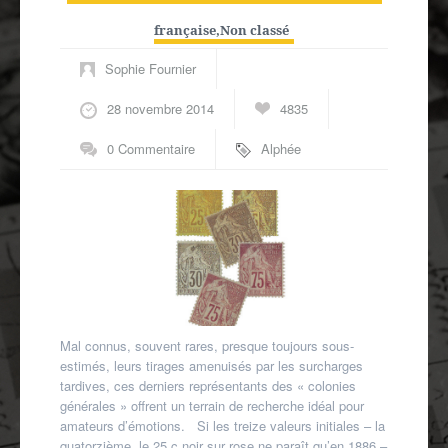
Autres spécialités
française
,
Non classé
Mon compte
Sophie Fournier
28 novembre 2014
4835
0 Commentaire
Alphée
Dubois
Mal connus, souvent rares, presque toujours sous-
estimés, leurs tirages amenuisés par les surcharges
tardives, ces derniers représentants des « colonies
générales » offrent un terrain de recherche idéal pour
amateurs d’émotions. Si les treize valeurs initiales – la
quatorzième, le 25 c noir sur rose ne paraît qu’en 1886 –