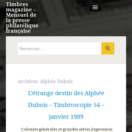
Timbres
magazine –
Mensuel de
la presse
philatélique
française
Qui sommes nous?
France, Monaco, Andorre
Expression française
Archives:
Alphée Dubois
L’étrange destin des Alphée
Europe
Dubois – Timbroscopie 54 –
Outre-mer
janvier 1989
Agenda
Colonies générales et grandes séries
,
Expression