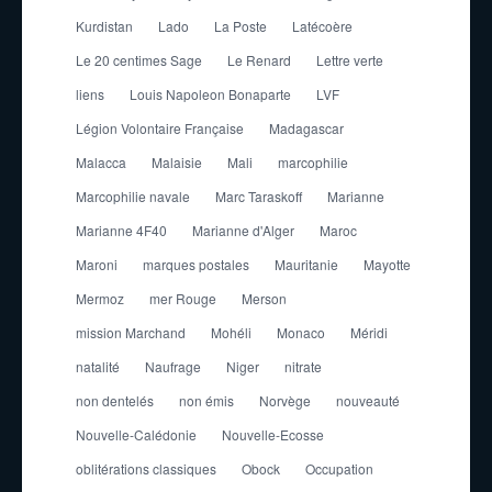
Kurdistan
Lado
La Poste
Latécoère
Le 20 centimes Sage
Le Renard
Lettre verte
liens
Louis Napoleon Bonaparte
LVF
Légion Volontaire Française
Madagascar
Malacca
Malaisie
Mali
marcophilie
Marcophilie navale
Marc Taraskoff
Marianne
Marianne 4F40
Marianne d'Alger
Maroc
Maroni
marques postales
Mauritanie
Mayotte
Mermoz
mer Rouge
Merson
mission Marchand
Mohéli
Monaco
Méridi
natalité
Naufrage
Niger
nitrate
non dentelés
non émis
Norvège
nouveauté
Nouvelle-Calédonie
Nouvelle-Ecosse
oblitérations classiques
Obock
Occupation