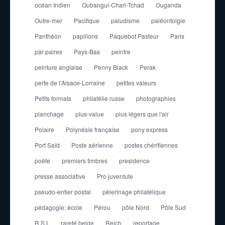
océan Indien
Oubangui-Chari-Tchad
Ouganda
Outre-mer
Pacifique
paludisme
paléontolgie
Panthéon
papillons
Paquebot Pasteur
Paris
par paires
Pays-Bas
peintre
peinture anglaise
Penny Black
Perak
perte de l'Alsace-Lorraine
petites valeurs
Petits formats
philatélie russe
photographies
planchage
plus-value
plus légers que l'air
Polaire
Polynésie française
pony express
Port Saïd
Poste aérienne
postes chérifiennes
poète
premiers timbres
presidence
presse associative
Pro juventute
pseudo-entier postal
pèlerinage philatélique
pédagogie; école
Pérou
pôle Nord
Pôle Sud
R.S.I.
rareté belge
Reich
reportage