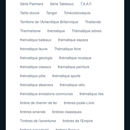
Série Palmiers
Série Tableaux
T.A.A.F.
Taille-douce
Tanger
Tchécoslovaquie
Territoire de l'Antarctique Britannique
Thaïlande
Thermalisme
thématique
Thématique arbres
thématique bateaux
thématique espace
thématique faune
Thématique flore
thématique géologie
thématique musique
thématique oiseaux
thématique peinture
thématique pôle
thématique sports
thématique steamers
thématique vélo
thématique émissions communes
thématique îles
timbre de chemin de fer
timbres-poste-Livre
timbres amende
timbres classiques
Timbres de l'amertume
timbres de l'Empire
timbres espagnols
timbres fiscaux