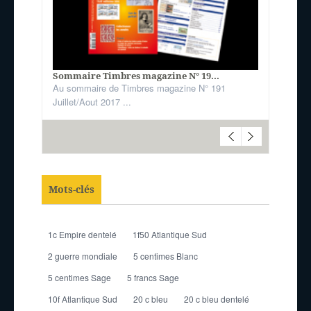
Sommaire Timbres magazine N° 19...
Au sommaire de Timbres magazine N° 191
Juillet/Aout 2017 ...
Mots-clés
1c Empire dentelé
1f50 Atlantique Sud
2 guerre mondiale
5 centimes Blanc
5 centimes Sage
5 francs Sage
10f Atlantique Sud
20 c bleu
20 c bleu dentelé