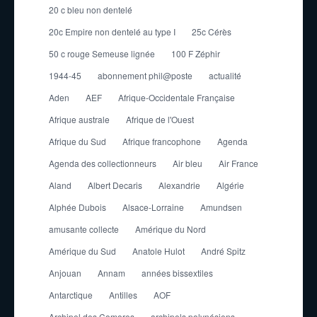
20 c bleu non dentelé
20c Empire non dentelé au type I
25c Cérès
50 c rouge Semeuse lignée
100 F Zéphir
1944-45
abonnement phil@poste
actualité
Aden
AEF
Afrique-Occidentale Française
Afrique australe
Afrique de l'Ouest
Afrique du Sud
Afrique francophone
Agenda
Agenda des collectionneurs
Air bleu
Air France
Aland
Albert Decaris
Alexandrie
Algérie
Alphée Dubois
Alsace-Lorraine
Amundsen
amusante collecte
Amérique du Nord
Amérique du Sud
Anatole Hulot
André Spitz
Anjouan
Annam
années bissextiles
Antarctique
Antilles
AOF
Archipel des Comores
archipels polynésiens