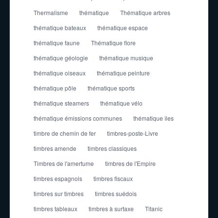
Thermalisme
thématique
Thématique arbres
thématique bateaux
thématique espace
thématique faune
Thématique flore
thématique géologie
thématique musique
thématique oiseaux
thématique peinture
thématique pôle
thématique sports
thématique steamers
thématique vélo
thématique émissions communes
thématique îles
timbre de chemin de fer
timbres-poste-Livre
timbres amende
timbres classiques
Timbres de l'amertume
timbres de l'Empire
timbres espagnols
timbres fiscaux
timbres sur timbres
timbres suédois
timbres tableaux
timbres à surtaxe
Titanic