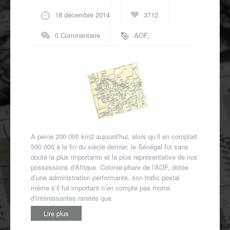
Autres spécialités
18 décembre 2014
3712
Mon compte
0 Commentaire
AOF
,
Sénégal
A peine 200 000 km2 aujourd’hui, alors qu’il en comptait
500 000 à la fin du siècle dernier, le Sénégal fut sans
doute la plus importante et la plus représentative de nos
possessions d’Afrique. Colonie-phare de l’AOF, dotée
d’une administration performante, son trafic postal
même s’il fut important n’en compte pas moins
d’intéressantes raretés que
Lire plus