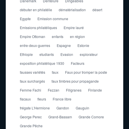
Danemark
Dentelure
Dirigeables
débuter en philatélie
dématérialisation
désert
Egypte
Emission commune
Emissions philatéliques
Empire lauré
Empire Ottoman
enfants
en région
entre-deux-guerres
Espagne
Estonie
Ethiopie
etudiants
Evasion
explorateur
exposition philatélique 1930
Facteurs
fausses variétés
faux
Faux pour tromper la poste
faux surchargés
faux timbres pour propagande
Femme Fachi
Fezzan
Filigranes
Finlande
fiscaux
fleurs
France libre
frégate L'Hermione
Gandon
Gauguin
George Perec
Grand-Bassam
Grande Comore
Grande Pêche