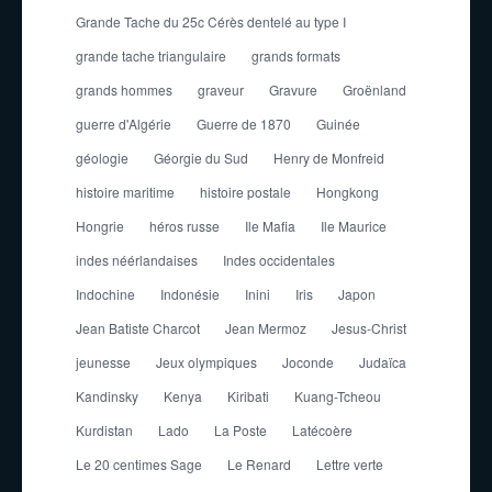
Grande Tache du 25c Cérès dentelé au type I
grande tache triangulaire
grands formats
grands hommes
graveur
Gravure
Groënland
guerre d'Algérie
Guerre de 1870
Guinée
géologie
Géorgie du Sud
Henry de Monfreid
histoire maritime
histoire postale
Hongkong
Hongrie
héros russe
Ile Mafia
Ile Maurice
indes néérlandaises
Indes occidentales
Indochine
Indonésie
Inini
Iris
Japon
Jean Batiste Charcot
Jean Mermoz
Jesus-Christ
jeunesse
Jeux olympiques
Joconde
Judaïca
Kandinsky
Kenya
Kiribati
Kuang-Tcheou
Kurdistan
Lado
La Poste
Latécoère
Le 20 centimes Sage
Le Renard
Lettre verte