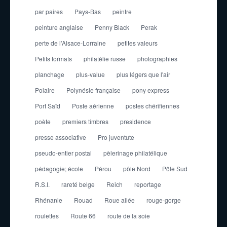
par paires
Pays-Bas
peintre
peinture anglaise
Penny Black
Perak
perte de l'Alsace-Lorraine
petites valeurs
Petits formats
philatélie russe
photographies
planchage
plus-value
plus légers que l'air
Polaire
Polynésie française
pony express
Port Saïd
Poste aérienne
postes chérifiennes
poète
premiers timbres
presidence
presse associative
Pro juventute
pseudo-entier postal
pèlerinage philatélique
pédagogie; école
Pérou
pôle Nord
Pôle Sud
R.S.I.
rareté belge
Reich
reportage
Rhénanie
Rouad
Roue ailée
rouge-gorge
roulettes
Route 66
route de la soie