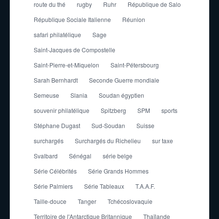
route du thé
rugby
Ruhr
République de Salo
République Sociale Italienne
Réunion
safari philatélique
Sage
Saint-Jacques de Compostelle
Saint-Pierre-et-Miquelon
Saint-Pétersbourg
Sarah Bernhardt
Seconde Guerre mondiale
Semeuse
Slania
Soudan égyptien
souvenir philatélique
Spitzberg
SPM
sports
Stéphane Dugast
Sud-Soudan
Suisse
surchargés
Surchargés du Richelieu
sur taxe
Svalbard
Sénégal
série belge
Série Célébrités
Série Grands Hommes
Série Palmiers
Série Tableaux
T.A.A.F.
Taille-douce
Tanger
Tchécoslovaquie
Territoire de l'Antarctique Britannique
Thaïlande