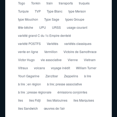
Togo
Tonkin
train
transports
truqués
Turquie
TVP
Type Blanc
type Merson
type Mouchon
Type Sage
types Groupe
tête-bêche
UPU
URSS
usage courant
variété grand C du 1c Empire dentelé
variété POSTFS
Variétés
variétés classiques
vente en ligne
Vermillon
Victoire de Samothrace
Victor Hugo
vie associative
Vienne
Vietnam
Vitraux
volcans
voyage inédit
William Turner
Youri Gagarine
Zanzibar
Zeppelins
à lire
à lire ; en région
à lire; presse associative
à lire ; presse régionale
émissions conjointes
îles
îles Fidji
îles Malouines
îles Marquises
îles Sandwich
œuvres de l'air