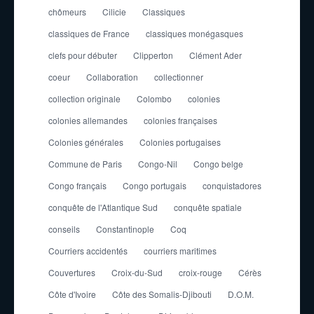
chômeurs
Cilicie
Classiques
classiques de France
classiques monégasques
clefs pour débuter
Clipperton
Clément Ader
coeur
Collaboration
collectionner
collection originale
Colombo
colonies
colonies allemandes
colonies françaises
Colonies générales
Colonies portugaises
Commune de Paris
Congo-Nil
Congo belge
Congo français
Congo portugais
conquistadores
conquête de l'Atlantique Sud
conquête spatiale
conseils
Constantinople
Coq
Courriers accidentés
courriers maritimes
Couvertures
Croix-du-Sud
croix-rouge
Cérès
Côte d'Ivoire
Côte des Somalis-Djibouti
D.O.M.