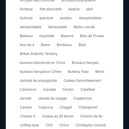
Arctique
Arts décoratifs
Assinie
atoll
Autriche
aventure
aviation
Aérophilatlélie
aérophilatélie
Aéropostale
Ballon-monté
Bateaux
bicyclette
Blasons
Bleu de Prusse
bloc de 4
Boers
Bordeaux
Briat
British Antarctic Territory
bureaux allemands en Chine
Bureaux français
bureaux français en Chine
Burkina Faso
Bénin
cachets de propagande
Caisse d'amortissement
Cameroun
Canada
Canton
Caraïbes
carnets
carnets de voyage
Castellorizo
Cavalle
Cayenne
Chagall
Champerret
Charles X
chasse au 29 février
Chemin de fer
chiffres-taxe
Chili
Chine
Christophe Colomb