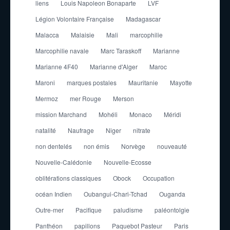
liens
Louis Napoleon Bonaparte
LVF
Légion Volontaire Française
Madagascar
Malacca
Malaisie
Mali
marcophilie
Marcophilie navale
Marc Taraskoff
Marianne
Marianne 4F40
Marianne d'Alger
Maroc
Maroni
marques postales
Mauritanie
Mayotte
Mermoz
mer Rouge
Merson
mission Marchand
Mohéli
Monaco
Méridi
natalité
Naufrage
Niger
nitrate
non dentelés
non émis
Norvège
nouveauté
Nouvelle-Calédonie
Nouvelle-Ecosse
oblitérations classiques
Obock
Occupation
océan Indien
Oubangui-Chari-Tchad
Ouganda
Outre-mer
Pacifique
paludisme
paléontolgie
Panthéon
papillons
Paquebot Pasteur
Paris