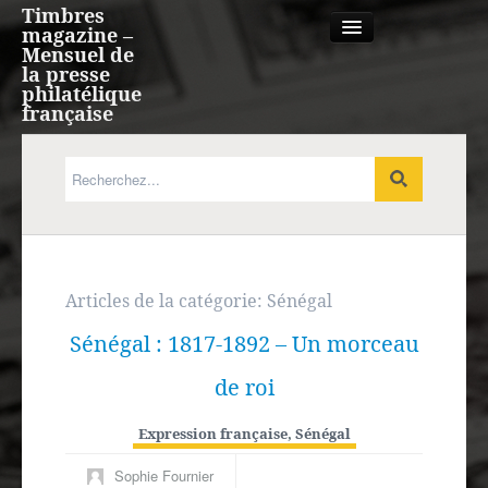
Timbres
magazine –
Mensuel de
la presse
philatélique
française
Qui sommes nous?
France, Monaco, Andorre
Expression française
Articles de la catégorie:
Sénégal
Sénégal : 1817-1892 – Un morceau
Europe
de roi
Outre-mer
Expression française
,
Sénégal
Agenda
Sophie Fournier