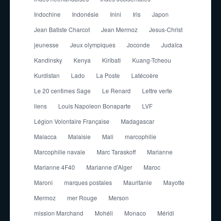
Indochine
Indonésie
Inini
Iris
Japon
Jean Batiste Charcot
Jean Mermoz
Jesus-Christ
jeunesse
Jeux olympiques
Joconde
Judaïca
Kandinsky
Kenya
Kiribati
Kuang-Tcheou
Kurdistan
Lado
La Poste
Latécoère
Le 20 centimes Sage
Le Renard
Lettre verte
liens
Louis Napoleon Bonaparte
LVF
Légion Volontaire Française
Madagascar
Malacca
Malaisie
Mali
marcophilie
Marcophilie navale
Marc Taraskoff
Marianne
Marianne 4F40
Marianne d'Alger
Maroc
Maroni
marques postales
Mauritanie
Mayotte
Mermoz
mer Rouge
Merson
mission Marchand
Mohéli
Monaco
Méridi