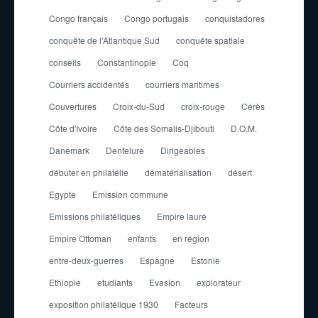
Congo français
Congo portugais
conquistadores
conquête de l'Atlantique Sud
conquête spatiale
conseils
Constantinople
Coq
Courriers accidentés
courriers maritimes
Couvertures
Croix-du-Sud
croix-rouge
Cérès
Côte d'Ivoire
Côte des Somalis-Djibouti
D.O.M.
Danemark
Dentelure
Dirigeables
débuter en philatélie
dématérialisation
désert
Egypte
Emission commune
Emissions philatéliques
Empire lauré
Empire Ottoman
enfants
en région
entre-deux-guerres
Espagne
Estonie
Ethiopie
etudiants
Evasion
explorateur
exposition philatélique 1930
Facteurs