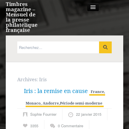
Timbres
magazine –
Mensuel de
la presse
philatélique
française
Qui sommes nous?
France, Monaco, Andorre
Expression française
Archives:
Iris
Iris : la remise en cause
Europe
France,
Monaco, Andorre
,
Période semi-moderne
Outre-mer
Sophie Fournier
22 janvier 2015
Agenda
3355
0 Commentaire