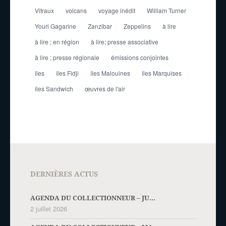
Vitraux
volcans
voyage inédit
William Turner
Youri Gagarine
Zanzibar
Zeppelins
à lire
à lire ; en région
à lire; presse associative
à lire ; presse régionale
émissions conjointes
îles
îles Fidji
îles Malouines
îles Marquises
îles Sandwich
œuvres de l'air
DERNIÈRES ACTUS
AGENDA DU COLLECTIONNEUR – JU...
2 juillet 2026