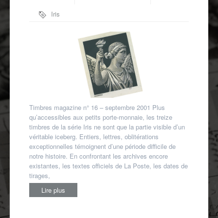
Autres spécialités
Iris
Mon compte
Timbres magazine n° 16 – septembre 2001 Plus
qu’accessibles aux petits porte-monnaie, les treize
timbres de la série Iris ne sont que la partie visible d’un
véritable iceberg. Entiers, lettres, oblitérations
exceptionnelles témoignent d’une période difficile de
notre histoire. En confrontant les archives encore
existantes, les textes officiels de La Poste, les dates de
tirages,
Lire plus