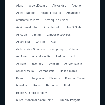
Aland
Albert Decaris
Alexandrie
Algérie
Alphée Dubois
Alsace-Lorraine
Amundsen
amusante collecte
Amérique du Nord
Amérique du Sud
Anatole Hulot
André Spitz
Anjouan
Annam
années bissextiles
Antarctique
Antilles
AOF
Archipel des Comores
archipels polynésiens
Arctique
Arts décoratifs
Assinie
atoll
Autriche
aventure
aviation
Aérophilatlélie
aérophilatélie
Aéropostale
Ballon-monté
Bateaux
bicyclette
Blasons
Bleu de Prusse
bloc de 4
Boers
Bordeaux
Briat
British Antarctic Territory
bureaux allemands en Chine
Bureaux français