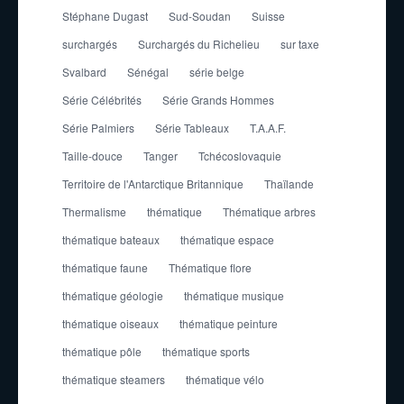
Stéphane Dugast
Sud-Soudan
Suisse
surchargés
Surchargés du Richelieu
sur taxe
Svalbard
Sénégal
série belge
Série Célébrités
Série Grands Hommes
Série Palmiers
Série Tableaux
T.A.A.F.
Taille-douce
Tanger
Tchécoslovaquie
Territoire de l'Antarctique Britannique
Thaïlande
Thermalisme
thématique
Thématique arbres
thématique bateaux
thématique espace
thématique faune
Thématique flore
thématique géologie
thématique musique
thématique oiseaux
thématique peinture
thématique pôle
thématique sports
thématique steamers
thématique vélo