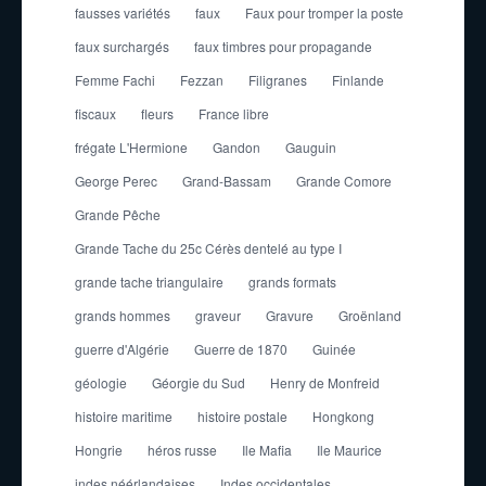
fausses variétés
faux
Faux pour tromper la poste
faux surchargés
faux timbres pour propagande
Femme Fachi
Fezzan
Filigranes
Finlande
fiscaux
fleurs
France libre
frégate L'Hermione
Gandon
Gauguin
George Perec
Grand-Bassam
Grande Comore
Grande Pêche
Grande Tache du 25c Cérès dentelé au type I
grande tache triangulaire
grands formats
grands hommes
graveur
Gravure
Groënland
guerre d'Algérie
Guerre de 1870
Guinée
géologie
Géorgie du Sud
Henry de Monfreid
histoire maritime
histoire postale
Hongkong
Hongrie
héros russe
Ile Mafia
Ile Maurice
indes néérlandaises
Indes occidentales