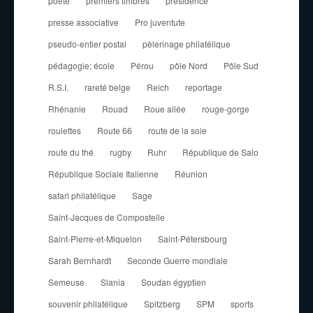
poète
premiers timbres
presidence
presse associative
Pro juventute
pseudo-entier postal
pèlerinage philatélique
pédagogie; école
Pérou
pôle Nord
Pôle Sud
R.S.I.
rareté belge
Reich
reportage
Rhénanie
Rouad
Roue ailée
rouge-gorge
roulettes
Route 66
route de la soie
route du thé
rugby
Ruhr
République de Salo
République Sociale Italienne
Réunion
safari philatélique
Sage
Saint-Jacques de Compostelle
Saint-Pierre-et-Miquelon
Saint-Pétersbourg
Sarah Bernhardt
Seconde Guerre mondiale
Semeuse
Slania
Soudan égyptien
souvenir philatélique
Spitzberg
SPM
sports