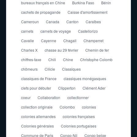
bureaux français en Chine
Burkina Faso
Bénin
cachets de propagande
Caisse d'amortissement
Cameroun
Canada
Canton
Caraïbes
carnets
carnets de voyage
Castellorizo
Cavalle
Cayenne
Chagall
Champerret
Charles X
chasse au 29 février
Chemin de fer
chiffres-taxe
Chili
Chine
Christophe Colomb
chômeurs
Cilicie
Classiques
classiques de France
classiques monégasques
clefs pour débuter
Clipperton
Clément Ader
coeur
Collaboration
collectionner
collection originale
Colombo
colonies
colonies allemandes
colonies françaises
Colonies générales
Colonies portugaises
Commune de Paris
Congo-Nil
Congo belge