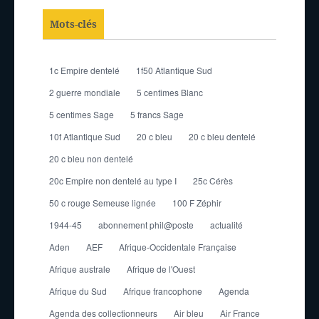
Mots-clés
1c Empire dentelé
1f50 Atlantique Sud
2 guerre mondiale
5 centimes Blanc
5 centimes Sage
5 francs Sage
10f Atlantique Sud
20 c bleu
20 c bleu dentelé
20 c bleu non dentelé
20c Empire non dentelé au type I
25c Cérès
50 c rouge Semeuse lignée
100 F Zéphir
1944-45
abonnement phil@poste
actualité
Aden
AEF
Afrique-Occidentale Française
Afrique australe
Afrique de l'Ouest
Afrique du Sud
Afrique francophone
Agenda
Agenda des collectionneurs
Air bleu
Air France