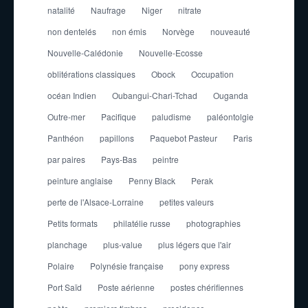
natalité
Naufrage
Niger
nitrate
non dentelés
non émis
Norvège
nouveauté
Nouvelle-Calédonie
Nouvelle-Ecosse
oblitérations classiques
Obock
Occupation
océan Indien
Oubangui-Chari-Tchad
Ouganda
Outre-mer
Pacifique
paludisme
paléontolgie
Panthéon
papillons
Paquebot Pasteur
Paris
par paires
Pays-Bas
peintre
peinture anglaise
Penny Black
Perak
perte de l'Alsace-Lorraine
petites valeurs
Petits formats
philatélie russe
photographies
planchage
plus-value
plus légers que l'air
Polaire
Polynésie française
pony express
Port Saïd
Poste aérienne
postes chérifiennes