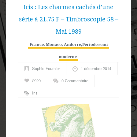
Iris : Les charmes cachés d’une
série à 21,75 F – Timbroscopie 58 –
Mai 1989
France, Monaco, Andorre
,
Période semi-
moderne
Sophie Fournier
1 décembre 2014
2929
0 Commentaire
Iris