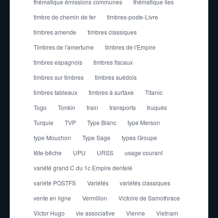
thématique émissions communes
thématique îles
timbre de chemin de fer
timbres-poste-Livre
timbres amende
timbres classiques
Timbres de l'amertume
timbres de l'Empire
timbres espagnols
timbres fiscaux
timbres sur timbres
timbres suédois
timbres tableaux
timbres à surtaxe
Titanic
Togo
Tonkin
train
transports
truqués
Turquie
TVP
Type Blanc
type Merson
type Mouchon
Type Sage
types Groupe
tête-bêche
UPU
URSS
usage courant
variété grand C du 1c Empire dentelé
variété POSTFS
Variétés
variétés classiques
vente en ligne
Vermillon
Victoire de Samothrace
Victor Hugo
vie associative
Vienne
Vietnam