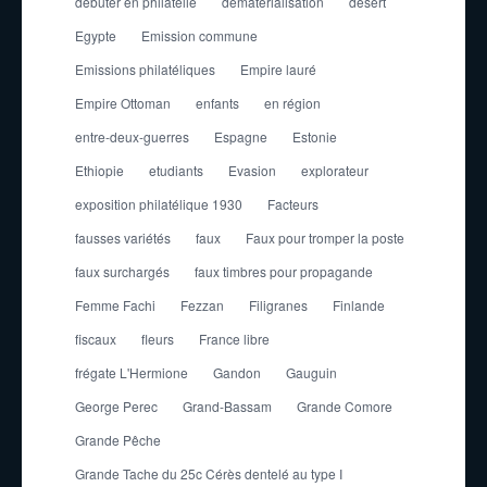
débuter en philatélie
dématérialisation
désert
Egypte
Emission commune
Emissions philatéliques
Empire lauré
Empire Ottoman
enfants
en région
entre-deux-guerres
Espagne
Estonie
Ethiopie
etudiants
Evasion
explorateur
exposition philatélique 1930
Facteurs
fausses variétés
faux
Faux pour tromper la poste
faux surchargés
faux timbres pour propagande
Femme Fachi
Fezzan
Filigranes
Finlande
fiscaux
fleurs
France libre
frégate L'Hermione
Gandon
Gauguin
George Perec
Grand-Bassam
Grande Comore
Grande Pêche
Grande Tache du 25c Cérès dentelé au type I