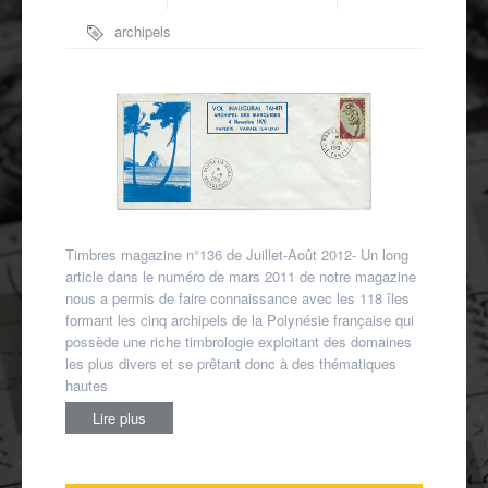
Autres spécialités
archipels
Mon compte
polynésiens
,
îles
Marquises
Timbres magazine n°136 de Juillet-Août 2012- Un long
article dans le numéro de mars 2011 de notre magazine
nous a permis de faire connaissance avec les 118 îles
formant les cinq archipels de la Polynésie française qui
possède une riche timbrologie exploitant des domaines
les plus divers et se prêtant donc à des thématiques
hautes
Lire plus