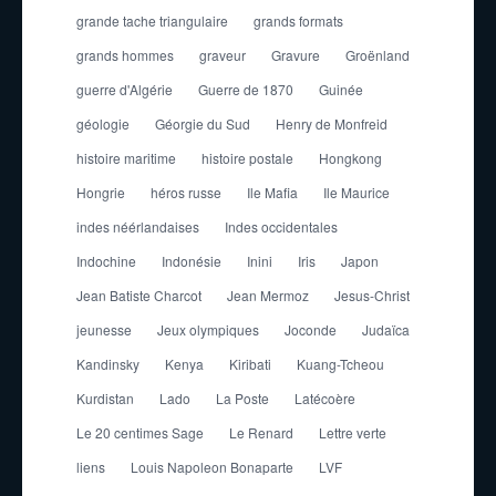
grande tache triangulaire
grands formats
grands hommes
graveur
Gravure
Groënland
guerre d'Algérie
Guerre de 1870
Guinée
géologie
Géorgie du Sud
Henry de Monfreid
histoire maritime
histoire postale
Hongkong
Hongrie
héros russe
Ile Mafia
Ile Maurice
indes néérlandaises
Indes occidentales
Indochine
Indonésie
Inini
Iris
Japon
Jean Batiste Charcot
Jean Mermoz
Jesus-Christ
jeunesse
Jeux olympiques
Joconde
Judaïca
Kandinsky
Kenya
Kiribati
Kuang-Tcheou
Kurdistan
Lado
La Poste
Latécoère
Le 20 centimes Sage
Le Renard
Lettre verte
liens
Louis Napoleon Bonaparte
LVF