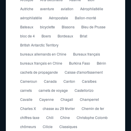
Autriche
aventure
aviation
Aérophilatlélie
aérophilatélie
Aéropostale
Ballon-monté
Bateaux
bicyclette
Blasons
Bleu de Prusse
bloc de 4
Boers
Bordeaux
Briat
British Antarctic Territory
bureaux allemands en Chine
Bureaux français
bureaux français en Chine
Burkina Faso
Bénin
cachets de propagande
Caisse d'amortissement
Cameroun
Canada
Canton
Caraïbes
carnets
carnets de voyage
Castellorizo
Cavalle
Cayenne
Chagall
Champerret
Charles X
chasse au 29 février
Chemin de fer
chiffres-taxe
Chili
Chine
Christophe Colomb
chômeurs
Cilicie
Classiques