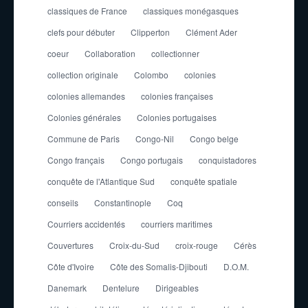
classiques de France
classiques monégasques
clefs pour débuter
Clipperton
Clément Ader
coeur
Collaboration
collectionner
collection originale
Colombo
colonies
colonies allemandes
colonies françaises
Colonies générales
Colonies portugaises
Commune de Paris
Congo-Nil
Congo belge
Congo français
Congo portugais
conquistadores
conquête de l'Atlantique Sud
conquête spatiale
conseils
Constantinople
Coq
Courriers accidentés
courriers maritimes
Couvertures
Croix-du-Sud
croix-rouge
Cérès
Côte d'Ivoire
Côte des Somalis-Djibouti
D.O.M.
Danemark
Dentelure
Dirigeables