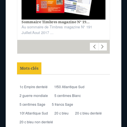
Sommaire Timbres magazine N° 19...
Au sommaire de Timbres magazine N° 191
Juillet/Aout 2017 ...
Mots-clés
1c Empire dentelé
1f50 Atlantique Sud
2 guerre mondiale
5 centimes Blanc
5 centimes Sage
5 francs Sage
10f Atlantique Sud
20 c bleu
20 c bleu dentelé
20 c bleu non dentelé