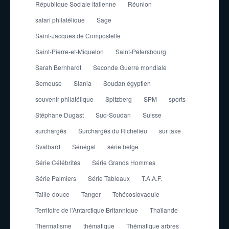
République Sociale Italienne
Réunion
safari philatélique
Sage
Saint-Jacques de Compostelle
Saint-Pierre-et-Miquelon
Saint-Pétersbourg
Sarah Bernhardt
Seconde Guerre mondiale
Semeuse
Slania
Soudan égyptien
souvenir philatélique
Spitzberg
SPM
sports
Stéphane Dugast
Sud-Soudan
Suisse
surchargés
Surchargés du Richelieu
sur taxe
Svalbard
Sénégal
série belge
Série Célébrités
Série Grands Hommes
Série Palmiers
Série Tableaux
T.A.A.F.
Taille-douce
Tanger
Tchécoslovaquie
Territoire de l'Antarctique Britannique
Thaïlande
Thermalisme
thématique
Thématique arbres