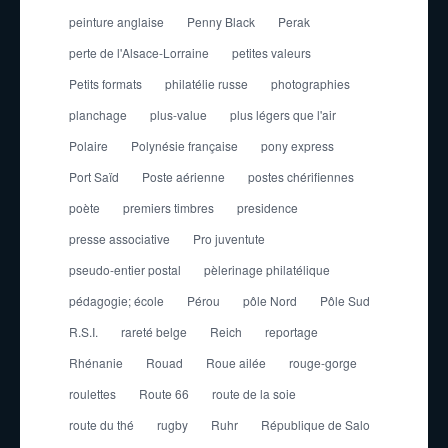
peinture anglaise
Penny Black
Perak
perte de l'Alsace-Lorraine
petites valeurs
Petits formats
philatélie russe
photographies
planchage
plus-value
plus légers que l'air
Polaire
Polynésie française
pony express
Port Saïd
Poste aérienne
postes chérifiennes
poète
premiers timbres
presidence
presse associative
Pro juventute
pseudo-entier postal
pèlerinage philatélique
pédagogie; école
Pérou
pôle Nord
Pôle Sud
R.S.I.
rareté belge
Reich
reportage
Rhénanie
Rouad
Roue ailée
rouge-gorge
roulettes
Route 66
route de la soie
route du thé
rugby
Ruhr
République de Salo