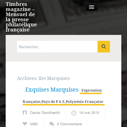
Timbres
magazine –
Mensuel de
la presse
philatélique
française
Qui sommes nous?
France, Monaco, Andorre
Expression française
Archives:
îles Marquises
Exquises Marquises
Europe
Expression
française
,
Pays de P à Z
,
Polynésie-Française
Outre-mer
Carole Gerothwohl
19 mai 2015
Agenda
3485
0 Commentaire