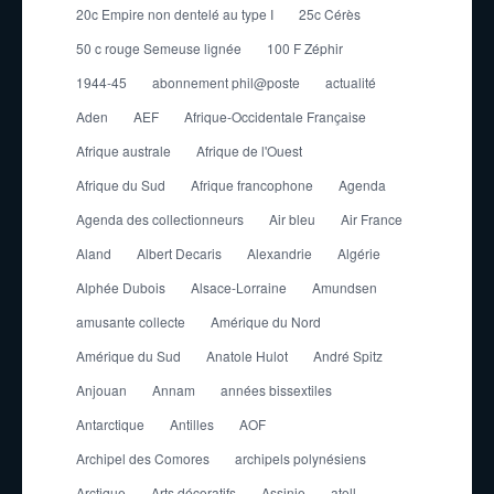
20c Empire non dentelé au type I
25c Cérès
50 c rouge Semeuse lignée
100 F Zéphir
1944-45
abonnement phil@poste
actualité
Aden
AEF
Afrique-Occidentale Française
Afrique australe
Afrique de l'Ouest
Afrique du Sud
Afrique francophone
Agenda
Agenda des collectionneurs
Air bleu
Air France
Aland
Albert Decaris
Alexandrie
Algérie
Alphée Dubois
Alsace-Lorraine
Amundsen
amusante collecte
Amérique du Nord
Amérique du Sud
Anatole Hulot
André Spitz
Anjouan
Annam
années bissextiles
Antarctique
Antilles
AOF
Archipel des Comores
archipels polynésiens
Arctique
Arts décoratifs
Assinie
atoll