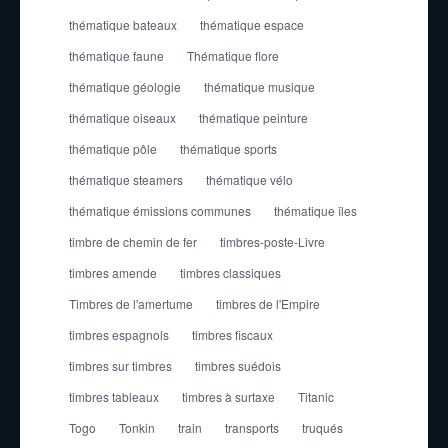
thématique bateaux
thématique espace
thématique faune
Thématique flore
thématique géologie
thématique musique
thématique oiseaux
thématique peinture
thématique pôle
thématique sports
thématique steamers
thématique vélo
thématique émissions communes
thématique îles
timbre de chemin de fer
timbres-poste-Livre
timbres amende
timbres classiques
Timbres de l'amertume
timbres de l'Empire
timbres espagnols
timbres fiscaux
timbres sur timbres
timbres suédois
timbres tableaux
timbres à surtaxe
Titanic
Togo
Tonkin
train
transports
truqués