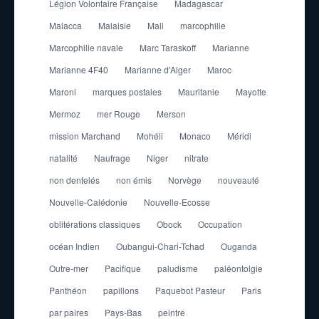
Légion Volontaire Française
Madagascar
Malacca
Malaisie
Mali
marcophilie
Marcophilie navale
Marc Taraskoff
Marianne
Marianne 4F40
Marianne d'Alger
Maroc
Maroni
marques postales
Mauritanie
Mayotte
Mermoz
mer Rouge
Merson
mission Marchand
Mohéli
Monaco
Méridi
natalité
Naufrage
Niger
nitrate
non dentelés
non émis
Norvège
nouveauté
Nouvelle-Calédonie
Nouvelle-Ecosse
oblitérations classiques
Obock
Occupation
océan Indien
Oubangui-Chari-Tchad
Ouganda
Outre-mer
Pacifique
paludisme
paléontolgie
Panthéon
papillons
Paquebot Pasteur
Paris
par paires
Pays-Bas
peintre