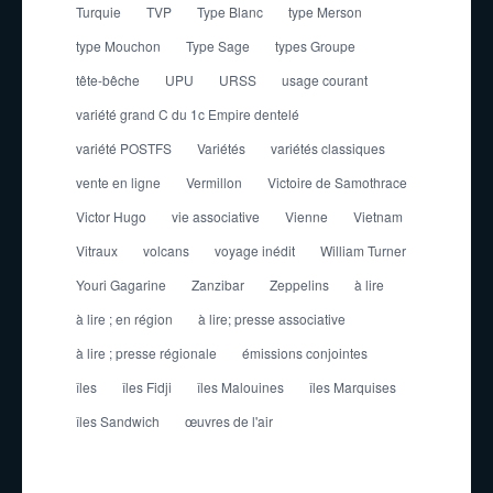
Turquie
TVP
Type Blanc
type Merson
type Mouchon
Type Sage
types Groupe
tête-bêche
UPU
URSS
usage courant
variété grand C du 1c Empire dentelé
variété POSTFS
Variétés
variétés classiques
vente en ligne
Vermillon
Victoire de Samothrace
Victor Hugo
vie associative
Vienne
Vietnam
Vitraux
volcans
voyage inédit
William Turner
Youri Gagarine
Zanzibar
Zeppelins
à lire
à lire ; en région
à lire; presse associative
à lire ; presse régionale
émissions conjointes
îles
îles Fidji
îles Malouines
îles Marquises
îles Sandwich
œuvres de l'air