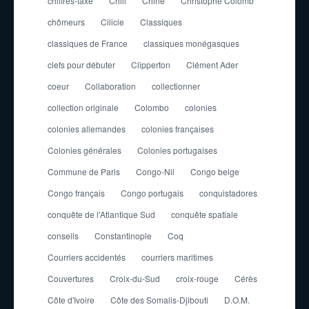
chiffres-taxe
Chili
Chine
Christophe Colomb
chômeurs
Cilicie
Classiques
classiques de France
classiques monégasques
clefs pour débuter
Clipperton
Clément Ader
coeur
Collaboration
collectionner
collection originale
Colombo
colonies
colonies allemandes
colonies françaises
Colonies générales
Colonies portugaises
Commune de Paris
Congo-Nil
Congo belge
Congo français
Congo portugais
conquistadores
conquête de l'Atlantique Sud
conquête spatiale
conseils
Constantinople
Coq
Courriers accidentés
courriers maritimes
Couvertures
Croix-du-Sud
croix-rouge
Cérès
Côte d'Ivoire
Côte des Somalis-Djibouti
D.O.M.