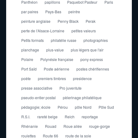
Panthéon
papillons
Paquebot Pasteur
Paris
par paires
Pays-Bas
peintre
peinture anglaise
Penny Black
Perak
perte de l'Alsace-Lorraine
petites valeurs
Petits formats
philatélie russe
photographies
planchage
plus-value
plus légers que l'air
Polaire
Polynésie française
pony express
Port Saïd
Poste aérienne
postes chérifiennes
poète
premiers timbres
presidence
presse associative
Pro juventute
pseudo-entier postal
pèlerinage philatélique
pédagogie; école
Pérou
pôle Nord
Pôle Sud
R.S.I.
rareté belge
Reich
reportage
Rhénanie
Rouad
Roue ailée
rouge-gorge
roulettes
Route 66
route de la soie