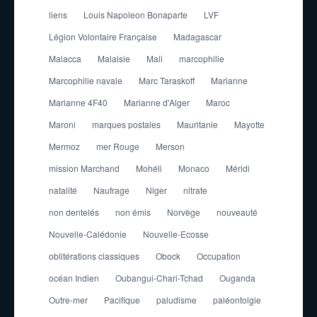
liens
Louis Napoleon Bonaparte
LVF
Légion Volontaire Française
Madagascar
Malacca
Malaisie
Mali
marcophilie
Marcophilie navale
Marc Taraskoff
Marianne
Marianne 4F40
Marianne d'Alger
Maroc
Maroni
marques postales
Mauritanie
Mayotte
Mermoz
mer Rouge
Merson
mission Marchand
Mohéli
Monaco
Méridi
natalité
Naufrage
Niger
nitrate
non dentelés
non émis
Norvège
nouveauté
Nouvelle-Calédonie
Nouvelle-Ecosse
oblitérations classiques
Obock
Occupation
océan Indien
Oubangui-Chari-Tchad
Ouganda
Outre-mer
Pacifique
paludisme
paléontolgie