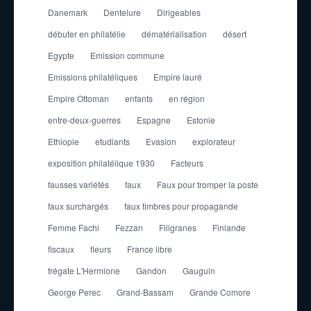
Danemark
Dentelure
Dirigeables
débuter en philatélie
dématérialisation
désert
Egypte
Emission commune
Emissions philatéliques
Empire lauré
Empire Ottoman
enfants
en région
entre-deux-guerres
Espagne
Estonie
Ethiopie
etudiants
Evasion
explorateur
exposition philatélique 1930
Facteurs
fausses variétés
faux
Faux pour tromper la poste
faux surchargés
faux timbres pour propagande
Femme Fachi
Fezzan
Filigranes
Finlande
fiscaux
fleurs
France libre
frégate L'Hermione
Gandon
Gauguin
George Perec
Grand-Bassam
Grande Comore