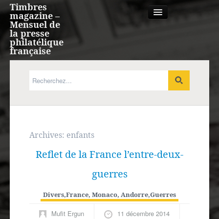
Timbres
magazine –
Mensuel de
la presse
philatélique
française
Qui sommes nous?
France, Monaco, Andorre
Expression française
Archives:
enfants
Reflet de la France l’entre-deux-
Europe
guerres
Outre-mer
Divers
,
France, Monaco, Andorre
,
Guerres
Agenda
Mufit Ergun
11 décembre 2014