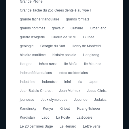
Grande Pêche
Grande Tache du 25c Cérès dentelé au type I
grande tache triangulaire
grands formats
grands hommes
graveur
Gravure
Groënland
guerre d'Algérie
Guerre de 1870
Guinée
géologie
Géorgie du Sud
Henry de Monfreid
histoire maritime
histoire postale
Hongkong
Hongrie
héros russe
Ile Mafia
Ile Maurice
indes néérlandaises
Indes occidentales
Indochine
Indonésie
Inini
Iris
Japon
Jean Batiste Charcot
Jean Mermoz
Jesus-Christ
jeunesse
Jeux olympiques
Joconde
Judaïca
Kandinsky
Kenya
Kiribati
Kuang-Tcheou
Kurdistan
Lado
La Poste
Latécoère
Le 20 centimes Sage
Le Renard
Lettre verte