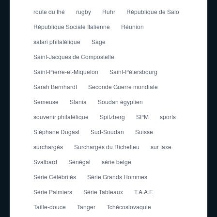
route du thé
rugby
Ruhr
République de Salo
République Sociale Italienne
Réunion
safari philatélique
Sage
Saint-Jacques de Compostelle
Saint-Pierre-et-Miquelon
Saint-Pétersbourg
Sarah Bernhardt
Seconde Guerre mondiale
Semeuse
Slania
Soudan égyptien
souvenir philatélique
Spitzberg
SPM
sports
Stéphane Dugast
Sud-Soudan
Suisse
surchargés
Surchargés du Richelieu
sur taxe
Svalbard
Sénégal
série belge
Série Célébrités
Série Grands Hommes
Série Palmiers
Série Tableaux
T.A.A.F.
Taille-douce
Tanger
Tchécoslovaquie