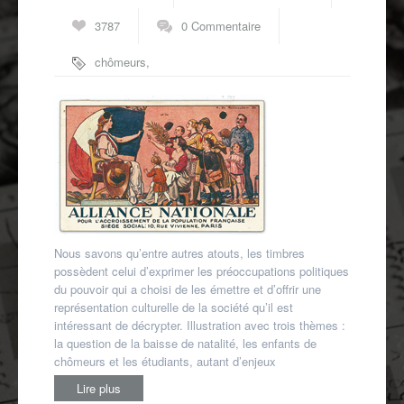
Autres spécialités
3787
0 Commentaire
Mon compte
chômeurs
,
enfants
,
etudiants
,
natalité
,
sur taxe
Nous savons qu’entre autres atouts, les timbres
possèdent celui d’exprimer les préoccupations politiques
du pouvoir qui a choisi de les émettre et d’offrir une
représentation culturelle de la société qu’il est
intéressant de décrypter. Illustration avec trois thèmes :
la question de la baisse de natalité, les enfants de
chômeurs et les étudiants, autant d’enjeux
Lire plus