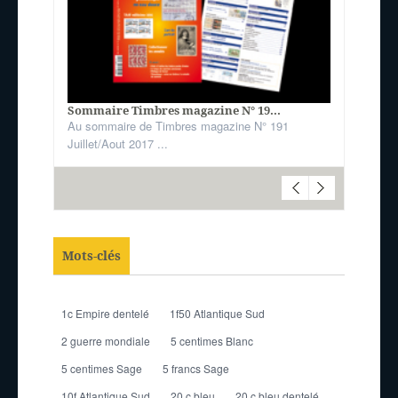
Sommaire Timbres magazine N° 19...
Au sommaire de Timbres magazine N° 191
Juillet/Aout 2017 ...
Mots-clés
1c Empire dentelé
1f50 Atlantique Sud
2 guerre mondiale
5 centimes Blanc
5 centimes Sage
5 francs Sage
10f Atlantique Sud
20 c bleu
20 c bleu dentelé