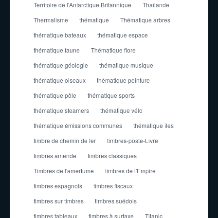
Territoire de l'Antarctique Britannique
Thaïlande
Thermalisme
thématique
Thématique arbres
thématique bateaux
thématique espace
thématique faune
Thématique flore
thématique géologie
thématique musique
thématique oiseaux
thématique peinture
thématique pôle
thématique sports
thématique steamers
thématique vélo
thématique émissions communes
thématique îles
timbre de chemin de fer
timbres-poste-Livre
timbres amende
timbres classiques
Timbres de l'amertume
timbres de l'Empire
timbres espagnols
timbres fiscaux
timbres sur timbres
timbres suédois
timbres tableaux
timbres à surtaxe
Titanic