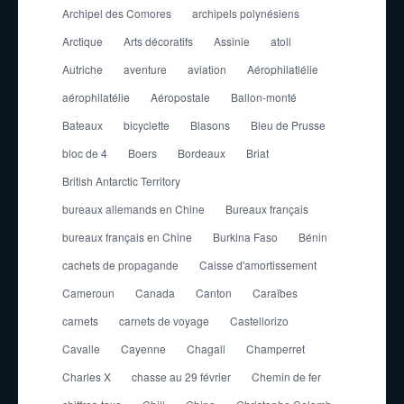
Archipel des Comores
archipels polynésiens
Arctique
Arts décoratifs
Assinie
atoll
Autriche
aventure
aviation
Aérophilatlélie
aérophilatélie
Aéropostale
Ballon-monté
Bateaux
bicyclette
Blasons
Bleu de Prusse
bloc de 4
Boers
Bordeaux
Briat
British Antarctic Territory
bureaux allemands en Chine
Bureaux français
bureaux français en Chine
Burkina Faso
Bénin
cachets de propagande
Caisse d'amortissement
Cameroun
Canada
Canton
Caraïbes
carnets
carnets de voyage
Castellorizo
Cavalle
Cayenne
Chagall
Champerret
Charles X
chasse au 29 février
Chemin de fer