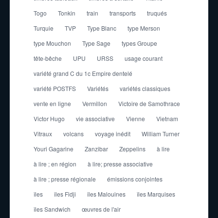
Togo
Tonkin
train
transports
truqués
Turquie
TVP
Type Blanc
type Merson
type Mouchon
Type Sage
types Groupe
tête-bêche
UPU
URSS
usage courant
variété grand C du 1c Empire dentelé
variété POSTFS
Variétés
variétés classiques
vente en ligne
Vermillon
Victoire de Samothrace
Victor Hugo
vie associative
Vienne
Vietnam
Vitraux
volcans
voyage inédit
William Turner
Youri Gagarine
Zanzibar
Zeppelins
à lire
à lire ; en région
à lire; presse associative
à lire ; presse régionale
émissions conjointes
îles
îles Fidji
îles Malouines
îles Marquises
îles Sandwich
œuvres de l'air