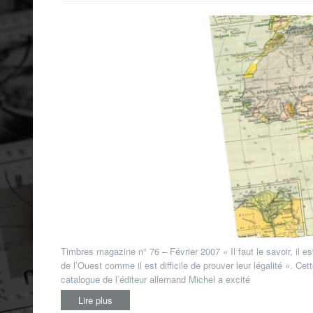
francophone
,
Bénin
,
Burkina Faso
,
Cameroun
,
Côte d'Ivoire
,
Guinée
,
Mali
,
Mauritanie
,
Niger
,
Sénégal
,
Togo
Timbres magazine n° 76 – Février 2007 « Il faut le savoir, il es
de l’Ouest comme il est difficile de prouver leur légalité ». C
catalogue de l’éditeur allemand Michel a excité
Lire plus