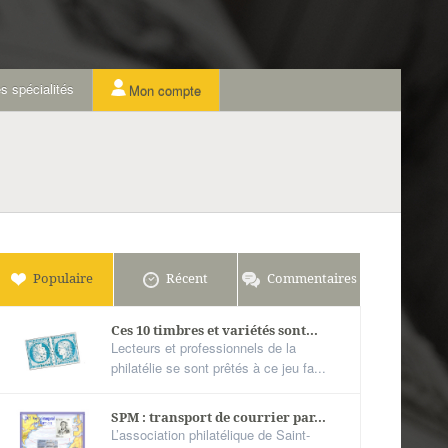
s spécialités
Mon compte
Populaire
Récent
Commentaires
Ces 10 timbres et variétés sont...
Lecteurs et professionnels de la
philatélie se sont prêtés à ce jeu fa...
SPM : transport de courrier par...
L’association philatélique de Saint-