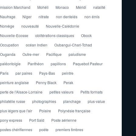
mission Marchand
Mohéli
Monaco
Méridi
natalité
Naufrage
Niger
nitrate
non dentelés
non émis
Norvège
nouveauté
Nouvelle-Calédonie
Nouvelle-Ecosse
oblitérations classiques
Obock
Occupation
océan Indien
Oubangui-Chari-Tchad
Ouganda
Outre-mer
Pacifique
paludisme
paléontolgie
Panthéon
papillons
Paquebot Pasteur
Paris
par paires
Pays-Bas
peintre
peinture anglaise
Penny Black
Perak
perte de l'Alsace-Lorraine
petites valeurs
Petits formats
philatélie russe
photographies
planchage
plus-value
plus légers que l'air
Polaire
Polynésie française
pony express
Port Saïd
Poste aérienne
postes chérifiennes
poète
premiers timbres