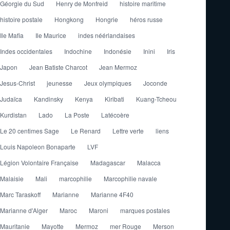
Géorgie du Sud
Henry de Monfreid
histoire maritime
histoire postale
Hongkong
Hongrie
héros russe
Ile Mafia
Ile Maurice
indes néérlandaises
Indes occidentales
Indochine
Indonésie
Inini
Iris
Japon
Jean Batiste Charcot
Jean Mermoz
Jesus-Christ
jeunesse
Jeux olympiques
Joconde
Judaïca
Kandinsky
Kenya
Kiribati
Kuang-Tcheou
Kurdistan
Lado
La Poste
Latécoère
Le 20 centimes Sage
Le Renard
Lettre verte
liens
Louis Napoleon Bonaparte
LVF
Légion Volontaire Française
Madagascar
Malacca
Malaisie
Mali
marcophilie
Marcophilie navale
Marc Taraskoff
Marianne
Marianne 4F40
Marianne d'Alger
Maroc
Maroni
marques postales
Mauritanie
Mayotte
Mermoz
mer Rouge
Merson