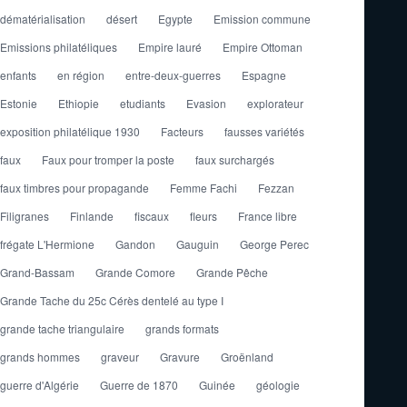
dématérialisation
désert
Egypte
Emission commune
Emissions philatéliques
Empire lauré
Empire Ottoman
enfants
en région
entre-deux-guerres
Espagne
Estonie
Ethiopie
etudiants
Evasion
explorateur
exposition philatélique 1930
Facteurs
fausses variétés
faux
Faux pour tromper la poste
faux surchargés
faux timbres pour propagande
Femme Fachi
Fezzan
Filigranes
Finlande
fiscaux
fleurs
France libre
frégate L'Hermione
Gandon
Gauguin
George Perec
Grand-Bassam
Grande Comore
Grande Pêche
Grande Tache du 25c Cérès dentelé au type I
grande tache triangulaire
grands formats
grands hommes
graveur
Gravure
Groënland
guerre d'Algérie
Guerre de 1870
Guinée
géologie