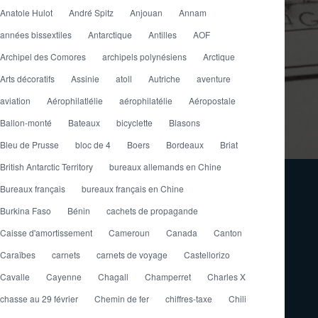
Anatole Hulot
André Spitz
Anjouan
Annam
années bissextiles
Antarctique
Antilles
AOF
Archipel des Comores
archipels polynésiens
Arctique
Arts décoratifs
Assinie
atoll
Autriche
aventure
aviation
Aérophilatlélie
aérophilatélie
Aéropostale
Ballon-monté
Bateaux
bicyclette
Blasons
Bleu de Prusse
bloc de 4
Boers
Bordeaux
Briat
British Antarctic Territory
bureaux allemands en Chine
Bureaux français
bureaux français en Chine
Burkina Faso
Bénin
cachets de propagande
Caisse d'amortissement
Cameroun
Canada
Canton
Caraïbes
carnets
carnets de voyage
Castellorizo
Cavalle
Cayenne
Chagall
Champerret
Charles X
chasse au 29 février
Chemin de fer
chiffres-taxe
Chili