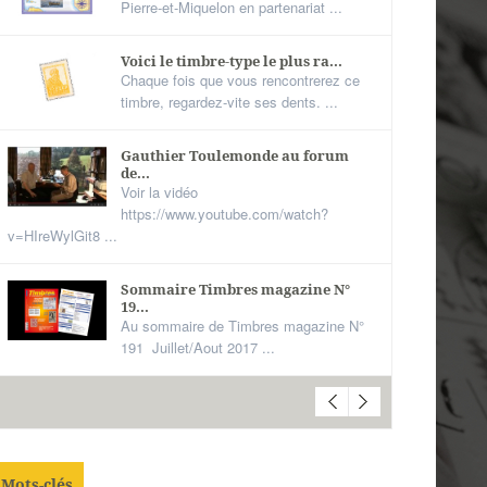
Pierre-et-Miquelon en partenariat ...
Voici le timbre-type le plus ra...
Chaque fois que vous rencontrerez ce
timbre, regardez-vite ses dents. ...
Gauthier Toulemonde au forum
de...
Voir la vidéo
https://www.youtube.com/watch?
v=HIreWylGit8 ...
Sommaire Timbres magazine N°
19...
Au sommaire de Timbres magazine N°
191 Juillet/Aout 2017 ...
Mots-clés