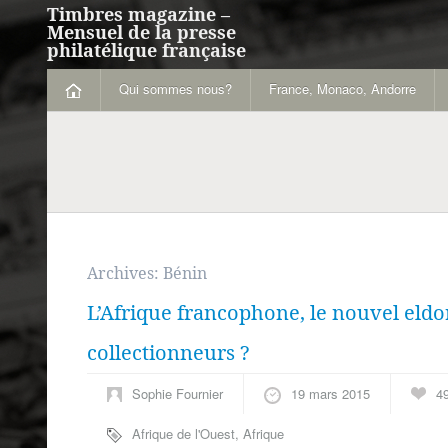
Timbres magazine –
Mensuel de la presse
philatélique française
Qui sommes nous?
France, Monaco, Andorre
Archives:
Bénin
L’Afrique francophone, le nouvel eldo
collectionneurs ?
Sophie Fournier
19 mars 2015
4
Afrique de l'Ouest
,
Afrique