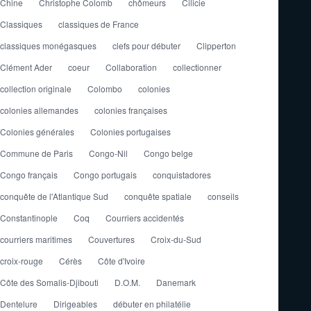
Chine
Christophe Colomb
chômeurs
Cilicie
Classiques
classiques de France
classiques monégasques
clefs pour débuter
Clipperton
Clément Ader
coeur
Collaboration
collectionner
collection originale
Colombo
colonies
colonies allemandes
colonies françaises
Colonies générales
Colonies portugaises
Commune de Paris
Congo-Nil
Congo belge
Congo français
Congo portugais
conquistadores
conquête de l'Atlantique Sud
conquête spatiale
conseils
Constantinople
Coq
Courriers accidentés
courriers maritimes
Couvertures
Croix-du-Sud
croix-rouge
Cérès
Côte d'Ivoire
Côte des Somalis-Djibouti
D.O.M.
Danemark
Dentelure
Dirigeables
débuter en philatélie