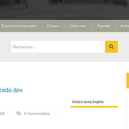
Expression française
Europe
Outre-mer
Agenda
Autre
rado des
Outre-mer
,
Sujets
généraux
905
0 Commentaire