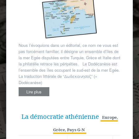
Autres spécialités
Mon compte
Nous l’évoquions dans un éditorial, ce nom ne vous est
pas forcément familier, il désigne un ensemble d’îles de
la mer Egée disputées entre Turquie, Grèce et Italie dont
la philatélie retrace les péripéties. Le Dodécanèse est
l’ensemble des îles occupant le sud-est de la mer Egée.
La traduction littérale de “Δωδεκανησοζ” (=
Dodécanèse)
Lire plus
La démocratie athénienne
Europe
,
Grèce
,
Pays G-N