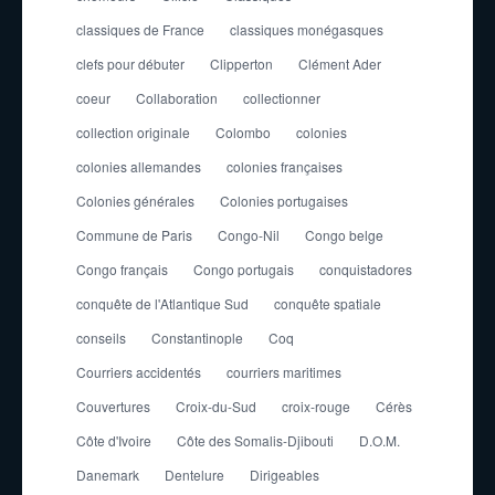
classiques de France
classiques monégasques
clefs pour débuter
Clipperton
Clément Ader
coeur
Collaboration
collectionner
collection originale
Colombo
colonies
colonies allemandes
colonies françaises
Colonies générales
Colonies portugaises
Commune de Paris
Congo-Nil
Congo belge
Congo français
Congo portugais
conquistadores
conquête de l'Atlantique Sud
conquête spatiale
conseils
Constantinople
Coq
Courriers accidentés
courriers maritimes
Couvertures
Croix-du-Sud
croix-rouge
Cérès
Côte d'Ivoire
Côte des Somalis-Djibouti
D.O.M.
Danemark
Dentelure
Dirigeables