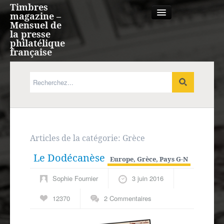
Timbres
magazine –
Mensuel de
la presse
philatélique
française
Qui sommes nous?
France, Monaco, Andorre
Expression française
Articles de la catégorie:
Grèce
Le Dodécanèse
Europe
Europe
,
Grèce
,
Pays G-N
Sophie Fournier
3 juin 2016
Outre-mer
12370
2 Commentaires
Agenda