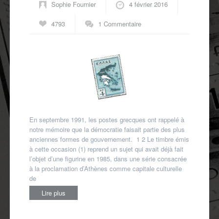
Sophie Fournier
4 février 2016
4793
1 Commentaire
En septembre 1991, les postes grecques ont rappelé à
notre mémoire que la démocratie faisait partie des plus
anciennes formes de gouvernement. 1 2 Le timbre émis
à cette occasion (1) reprend un sujet qui avait déjà fait
l’objet d’une figurine en 1985, dans une série consacrée
à la proclamation d’Athènes comme capitale culturelle
de
Lire plus