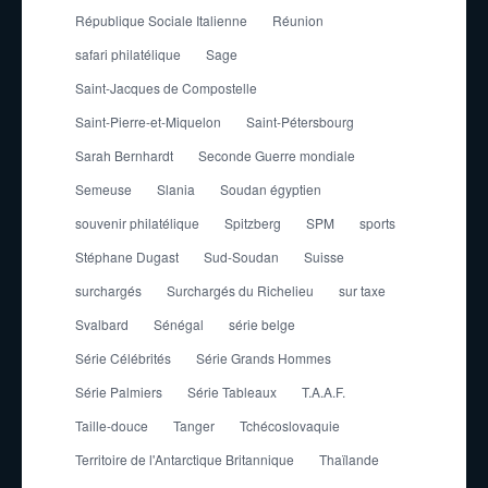
République Sociale Italienne
Réunion
safari philatélique
Sage
Saint-Jacques de Compostelle
Saint-Pierre-et-Miquelon
Saint-Pétersbourg
Sarah Bernhardt
Seconde Guerre mondiale
Semeuse
Slania
Soudan égyptien
souvenir philatélique
Spitzberg
SPM
sports
Stéphane Dugast
Sud-Soudan
Suisse
surchargés
Surchargés du Richelieu
sur taxe
Svalbard
Sénégal
série belge
Série Célébrités
Série Grands Hommes
Série Palmiers
Série Tableaux
T.A.A.F.
Taille-douce
Tanger
Tchécoslovaquie
Territoire de l'Antarctique Britannique
Thaïlande