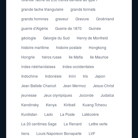
grande tache triangulaire
grands formats
grands hommes
graveur
Gravure
Groënland
guerre d'Algérie
Guerre de 1870
Guinée
géologie
Géorgie du Sud
Henry de Monfreid
histoire maritime
histoire postale
Hongkong
Hongrie
héros russe
Ile Mafia
Ile Maurice
indes néérlandaises
Indes occidentales
Indochine
Indonésie
Inini
Iris
Japon
Jean Batiste Charcot
Jean Mermoz
Jesus-Christ
jeunesse
Jeux olympiques
Joconde
Judaïca
Kandinsky
Kenya
Kiribati
Kuang-Tcheou
Kurdistan
Lado
La Poste
Latécoère
Le 20 centimes Sage
Le Renard
Lettre verte
liens
Louis Napoleon Bonaparte
LVF