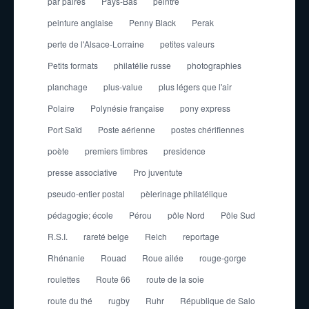
par paires
Pays-Bas
peintre
peinture anglaise
Penny Black
Perak
perte de l'Alsace-Lorraine
petites valeurs
Petits formats
philatélie russe
photographies
planchage
plus-value
plus légers que l'air
Polaire
Polynésie française
pony express
Port Saïd
Poste aérienne
postes chérifiennes
poète
premiers timbres
presidence
presse associative
Pro juventute
pseudo-entier postal
pèlerinage philatélique
pédagogie; école
Pérou
pôle Nord
Pôle Sud
R.S.I.
rareté belge
Reich
reportage
Rhénanie
Rouad
Roue ailée
rouge-gorge
roulettes
Route 66
route de la soie
route du thé
rugby
Ruhr
République de Salo