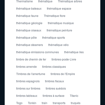
Thermalisme
thématique
Thématique arbres
thématique bateaux
thématique espace
thématique faune
Thématique flore
thématique géologie
thématique musique
thématique oiseaux
thématique peinture
thématique pôle
thématique sports
thématique steamers
thématique vélo
thématique émissions communes
thématique îles
timbre de chemin de fer
timbres-poste-Livre
timbres amende
timbres classiques
Timbres de l'amertume
timbres de l'Empire
timbres espagnols
timbres fiscaux
timbres sur timbres
timbres suédois
timbres tableaux
timbres à surtaxe
Titanic
Togo
Tonkin
train
transports
truqués