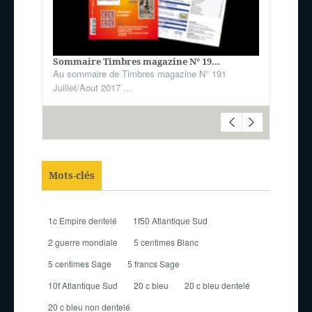
Sommaire Timbres magazine N° 19...
Au sommaire de Timbres magazine N° 191
Juillet/Aout 2017 ...
Mots-clés
1c Empire dentelé
1f50 Atlantique Sud
2 guerre mondiale
5 centimes Blanc
5 centimes Sage
5 francs Sage
10f Atlantique Sud
20 c bleu
20 c bleu dentelé
20 c bleu non dentelé