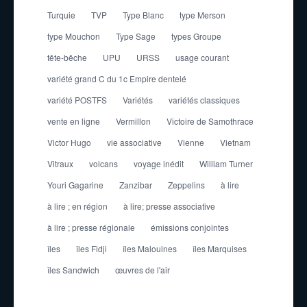
Turquie
TVP
Type Blanc
type Merson
type Mouchon
Type Sage
types Groupe
tête-bêche
UPU
URSS
usage courant
variété grand C du 1c Empire dentelé
variété POSTFS
Variétés
variétés classiques
vente en ligne
Vermillon
Victoire de Samothrace
Victor Hugo
vie associative
Vienne
Vietnam
Vitraux
volcans
voyage inédit
William Turner
Youri Gagarine
Zanzibar
Zeppelins
à lire
à lire ; en région
à lire; presse associative
à lire ; presse régionale
émissions conjointes
îles
îles Fidji
îles Malouines
îles Marquises
îles Sandwich
œuvres de l'air