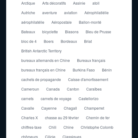
Arctique
Arts décoratifs
Assinie
atoll
Autriche
aventure
aviation
Aérophilatlélie
aérophilatélie
Aéropostale
Ballon-monté
Bateaux
bicyclette
Blasons
Bleu de Prusse
bloc de 4
Boers
Bordeaux
Briat
British Antarctic Territory
bureaux allemands en Chine
Bureaux français
bureaux français en Chine
Burkina Faso
Bénin
cachets de propagande
Caisse d'amortissement
Cameroun
Canada
Canton
Caraïbes
carnets
carnets de voyage
Castellorizo
Cavalle
Cayenne
Chagall
Champerret
Charles X
chasse au 29 février
Chemin de fer
chiffres-taxe
Chili
Chine
Christophe Colomb
chômeurs
Cilicie
Classiques