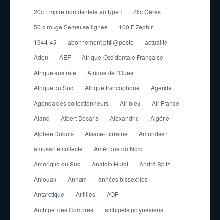
20c Empire non dentelé au type I
25c Cérès
50 c rouge Semeuse lignée
100 F Zéphir
1944-45
abonnement phil@poste
actualité
Aden
AEF
Afrique-Occidentale Française
Afrique australe
Afrique de l'Ouest
Afrique du Sud
Afrique francophone
Agenda
Agenda des collectionneurs
Air bleu
Air France
Aland
Albert Decaris
Alexandrie
Algérie
Alphée Dubois
Alsace-Lorraine
Amundsen
amusante collecte
Amérique du Nord
Amérique du Sud
Anatole Hulot
André Spitz
Anjouan
Annam
années bissextiles
Antarctique
Antilles
AOF
Archipel des Comores
archipels polynésiens