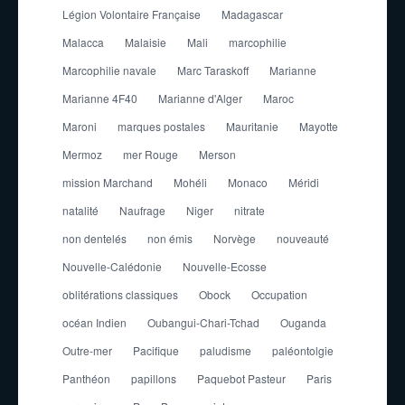
Légion Volontaire Française
Madagascar
Malacca
Malaisie
Mali
marcophilie
Marcophilie navale
Marc Taraskoff
Marianne
Marianne 4F40
Marianne d'Alger
Maroc
Maroni
marques postales
Mauritanie
Mayotte
Mermoz
mer Rouge
Merson
mission Marchand
Mohéli
Monaco
Méridi
natalité
Naufrage
Niger
nitrate
non dentelés
non émis
Norvège
nouveauté
Nouvelle-Calédonie
Nouvelle-Ecosse
oblitérations classiques
Obock
Occupation
océan Indien
Oubangui-Chari-Tchad
Ouganda
Outre-mer
Pacifique
paludisme
paléontolgie
Panthéon
papillons
Paquebot Pasteur
Paris