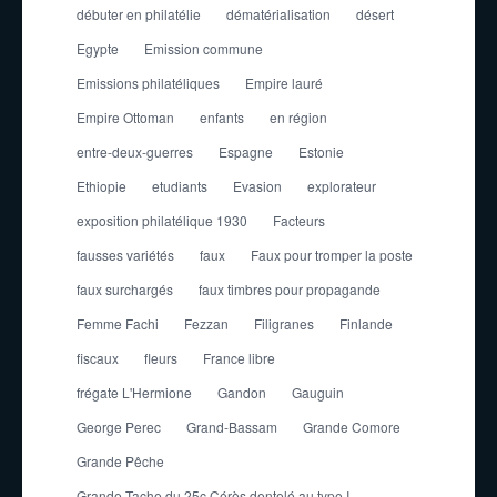
débuter en philatélie
dématérialisation
désert
Egypte
Emission commune
Emissions philatéliques
Empire lauré
Empire Ottoman
enfants
en région
entre-deux-guerres
Espagne
Estonie
Ethiopie
etudiants
Evasion
explorateur
exposition philatélique 1930
Facteurs
fausses variétés
faux
Faux pour tromper la poste
faux surchargés
faux timbres pour propagande
Femme Fachi
Fezzan
Filigranes
Finlande
fiscaux
fleurs
France libre
frégate L'Hermione
Gandon
Gauguin
George Perec
Grand-Bassam
Grande Comore
Grande Pêche
Grande Tache du 25c Cérès dentelé au type I