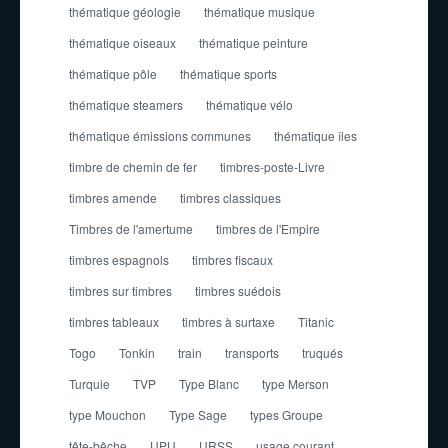
thématique géologie
thématique musique
thématique oiseaux
thématique peinture
thématique pôle
thématique sports
thématique steamers
thématique vélo
thématique émissions communes
thématique îles
timbre de chemin de fer
timbres-poste-Livre
timbres amende
timbres classiques
Timbres de l'amertume
timbres de l'Empire
timbres espagnols
timbres fiscaux
timbres sur timbres
timbres suédois
timbres tableaux
timbres à surtaxe
Titanic
Togo
Tonkin
train
transports
truqués
Turquie
TVP
Type Blanc
type Merson
type Mouchon
Type Sage
types Groupe
tête-bêche
UPU
URSS
usage courant