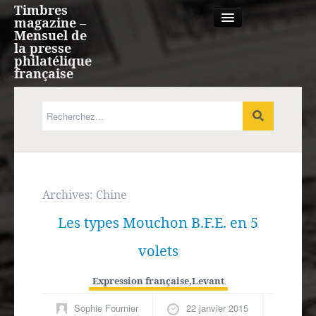
Timbres
magazine –
Mensuel de
la presse
philatélique
française
Qui sommes nous?
France, Monaco, Andorre
Expression française
Archives:
Chine
Les types Mouchon B.F.E. en 5
Europe
volets
Outre-mer
Expression française
,
Levant
Agenda
Sophie Fournier
22 janvier 2015