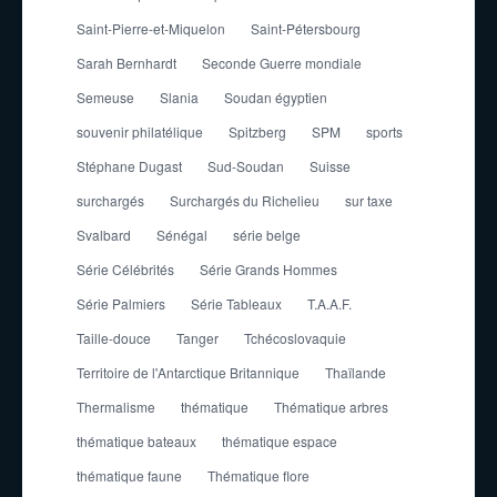
Saint-Pierre-et-Miquelon
Saint-Pétersbourg
Sarah Bernhardt
Seconde Guerre mondiale
Semeuse
Slania
Soudan égyptien
souvenir philatélique
Spitzberg
SPM
sports
Stéphane Dugast
Sud-Soudan
Suisse
surchargés
Surchargés du Richelieu
sur taxe
Svalbard
Sénégal
série belge
Série Célébrités
Série Grands Hommes
Série Palmiers
Série Tableaux
T.A.A.F.
Taille-douce
Tanger
Tchécoslovaquie
Territoire de l'Antarctique Britannique
Thaïlande
Thermalisme
thématique
Thématique arbres
thématique bateaux
thématique espace
thématique faune
Thématique flore