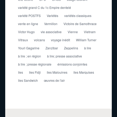
variété grand C du 1c Empire dentelé
variété POSTFS
Variétés
variétés classiques
vente en ligne
Vermillon
Victoire de Samothrace
Victor Hugo
vie associative
Vienne
Vietnam
Vitraux
volcans
voyage inédit
William Turner
Youri Gagarine
Zanzibar
Zeppelins
à lire
à lire ; en région
à lire; presse associative
à lire ; presse régionale
émissions conjointes
îles
îles Fidji
îles Malouines
îles Marquises
îles Sandwich
œuvres de l'air