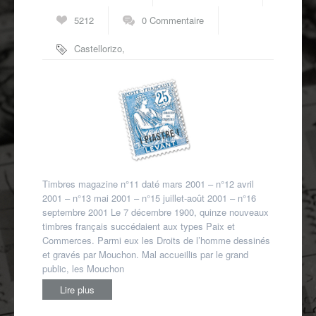
Autres spécialités
5212
0 Commentaire
Mon compte
Castellorizo
,
Cavalle
,
Chine
,
Cilicie
,
Maroc
,
Port Saïd
,
Rouad
,
Tanger
,
Zanzibar
Timbres magazine n°11 daté mars 2001 – n°12 avril
2001 – n°13 mai 2001 – n°15 juillet-août 2001 – n°16
septembre 2001 Le 7 décembre 1900, quinze nouveaux
timbres français succédaient aux types Paix et
Commerces. Parmi eux les Droits de l’homme dessinés
et gravés par Mouchon. Mal accueillis par le grand
public, les Mouchon
Lire plus