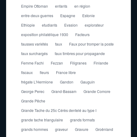
Empire Ottoman
enfants
en région
entre-deux-guerres
Espagne
Estonie
Ethiopie
etudiants
Evasion
explorateur
exposition philatélique 1930
Facteurs
fausses variétés
faux
Faux pour tromper la poste
faux surchargés
faux timbres pour propagande
Femme Fachi
Fezzan
Filigranes
Finlande
fiscaux
fleurs
France libre
frégate L'Hermione
Gandon
Gauguin
George Perec
Grand-Bassam
Grande Comore
Grande Pêche
Grande Tache du 25c Cérès dentelé au type I
grande tache triangulaire
grands formats
grands hommes
graveur
Gravure
Groënland