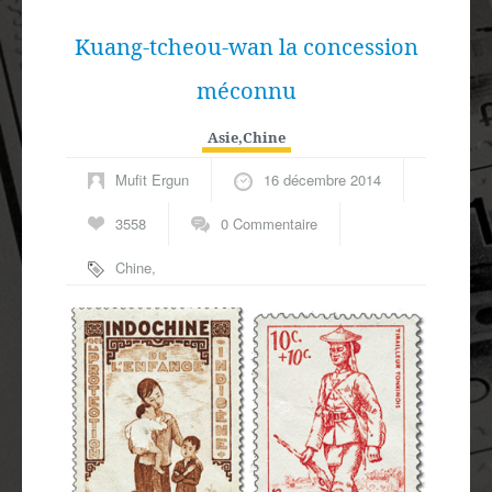
Kuang-tcheou-wan la concession
méconnu
Asie
,
Chine
Mufit Ergun
16 décembre 2014
3558
0 Commentaire
Chine
,
Kuang-Tcheou
,
route du thé