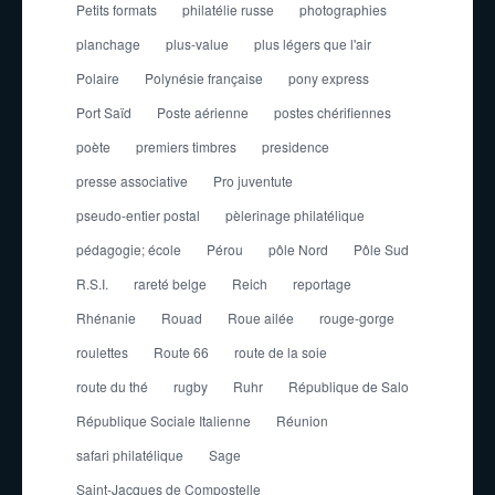
Petits formats
philatélie russe
photographies
planchage
plus-value
plus légers que l'air
Polaire
Polynésie française
pony express
Port Saïd
Poste aérienne
postes chérifiennes
poète
premiers timbres
presidence
presse associative
Pro juventute
pseudo-entier postal
pèlerinage philatélique
pédagogie; école
Pérou
pôle Nord
Pôle Sud
R.S.I.
rareté belge
Reich
reportage
Rhénanie
Rouad
Roue ailée
rouge-gorge
roulettes
Route 66
route de la soie
route du thé
rugby
Ruhr
République de Salo
République Sociale Italienne
Réunion
safari philatélique
Sage
Saint-Jacques de Compostelle