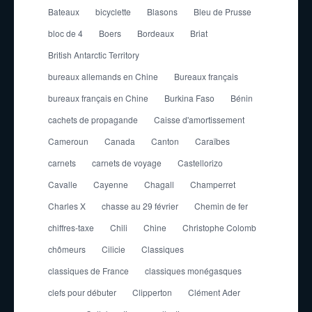
Bateaux
bicyclette
Blasons
Bleu de Prusse
bloc de 4
Boers
Bordeaux
Briat
British Antarctic Territory
bureaux allemands en Chine
Bureaux français
bureaux français en Chine
Burkina Faso
Bénin
cachets de propagande
Caisse d'amortissement
Cameroun
Canada
Canton
Caraïbes
carnets
carnets de voyage
Castellorizo
Cavalle
Cayenne
Chagall
Champerret
Charles X
chasse au 29 février
Chemin de fer
chiffres-taxe
Chili
Chine
Christophe Colomb
chômeurs
Cilicie
Classiques
classiques de France
classiques monégasques
clefs pour débuter
Clipperton
Clément Ader