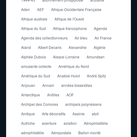
Aden
AEF
Afrique-Occidentale Française
Afrique australe
Afrique de l'Ouest
Afrique du Sud
Afrique francophone
Agenda
Agenda des collectionneurs
Air bleu
Air France
Aland
Albert Decaris
Alexandrie
Algérie
Alphée Dubois
Alsace-Lorraine
Amundsen
amusante collecte
Amérique du Nord
Amérique du Sud
Anatole Hulot
André Spitz
Anjouan
Annam
années bissextiles
Antarctique
Antilles
AOF
Archipel des Comores
archipels polynésiens
Arctique
Arts décoratifs
Assinie
atoll
Autriche
aventure
aviation
Aérophilatlélie
aérophilatélie
Aéropostale
Ballon-monté