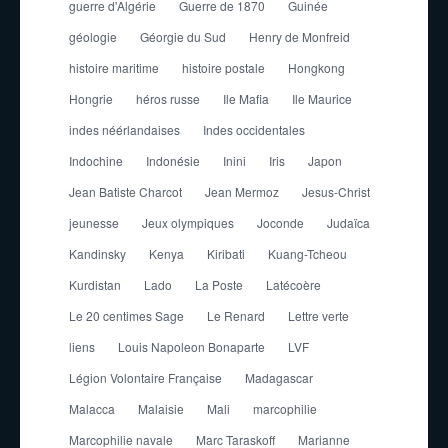
guerre d'Algérie
Guerre de 1870
Guinée
géologie
Géorgie du Sud
Henry de Monfreid
histoire maritime
histoire postale
Hongkong
Hongrie
héros russe
Ile Mafia
Ile Maurice
indes néérlandaises
Indes occidentales
Indochine
Indonésie
Inini
Iris
Japon
Jean Batiste Charcot
Jean Mermoz
Jesus-Christ
jeunesse
Jeux olympiques
Joconde
Judaïca
Kandinsky
Kenya
Kiribati
Kuang-Tcheou
Kurdistan
Lado
La Poste
Latécoère
Le 20 centimes Sage
Le Renard
Lettre verte
liens
Louis Napoleon Bonaparte
LVF
Légion Volontaire Française
Madagascar
Malacca
Malaisie
Mali
marcophilie
Marcophilie navale
Marc Taraskoff
Marianne