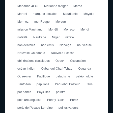
Marianne 4F40
Marianne d'Alger
Maroc
Maroni
marques postales
Mauritanie
Mayotte
Mermoz
mer Rouge
Merson
mission Marchand
Mohéli
Monaco
Méridi
natalité
Naufrage
Niger
nitrate
non dentelés
non émis
Norvège
nouveauté
Nouvelle-Calédonie
Nouvelle-Ecosse
oblitérations classiques
Obock
Occupation
océan Indien
Oubangui-Chari-Tchad
Ouganda
Outre-mer
Pacifique
paludisme
paléontolgie
Panthéon
papillons
Paquebot Pasteur
Paris
par paires
Pays-Bas
peintre
peinture anglaise
Penny Black
Perak
perte de l'Alsace-Lorraine
petites valeurs