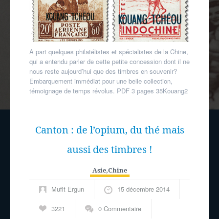
A part quelques philatélistes et spécialistes de la Chine,
qui a entendu parler de cette petite concession dont il ne
nous reste aujourd’hui que des timbres en souvenir?
Embarquement immédiat pour une belle collection,
témoignage de temps révolus. PDF 3 pages 35Kouang2
Canton : de l’opium, du thé mais
aussi des timbres !
Asie
,
Chine
Mufit Ergun
15 décembre 2014
3221
0 Commentaire