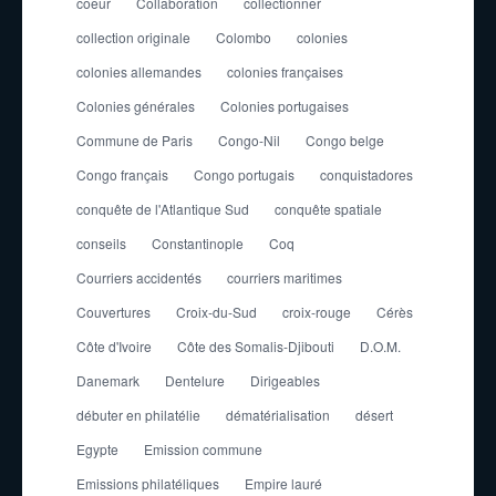
coeur
Collaboration
collectionner
collection originale
Colombo
colonies
colonies allemandes
colonies françaises
Colonies générales
Colonies portugaises
Commune de Paris
Congo-Nil
Congo belge
Congo français
Congo portugais
conquistadores
conquête de l'Atlantique Sud
conquête spatiale
conseils
Constantinople
Coq
Courriers accidentés
courriers maritimes
Couvertures
Croix-du-Sud
croix-rouge
Cérès
Côte d'Ivoire
Côte des Somalis-Djibouti
D.O.M.
Danemark
Dentelure
Dirigeables
débuter en philatélie
dématérialisation
désert
Egypte
Emission commune
Emissions philatéliques
Empire lauré