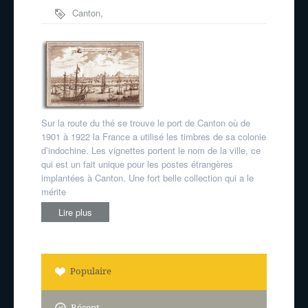
Canton
,
Chine
,
route de
la soie
Sur la route du thé se trouve le port de Canton où de
1901 à 1922 la France a utilisé les timbres de sa colonie
d’indochine. Les vignettes portent le nom de la ville, ce
qui est un fait unique pour les postes étrangères
implantées à Canton. Une fort belle collection qui a le
mérite
Lire plus
Populaire
Récent