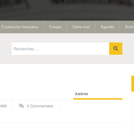
Expression française
Europe
Outre-mer
Agenda
Autre
Autres
spécialités
,
Thématiques
3069
0 Commentaire