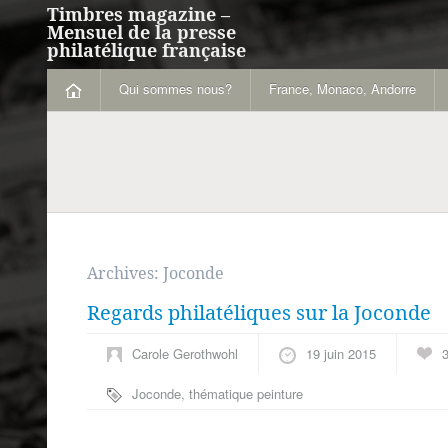
Timbres magazine –
Mensuel de la presse
philatélique française
Qui sommes nous?
France, Monaco, Andorre
Archives:
Joconde
Regards philatéliques sur la Joconde
Carole Gerothwohl
19 juin 2015
Joconde
,
thématique peinture