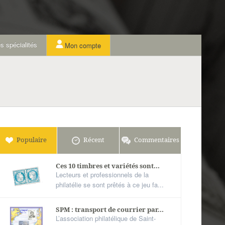
s spécialités
Mon compte
Populaire
Récent
Commentaires
Ces 10 timbres et variétés sont...
Lecteurs et professionnels de la
philatélie se sont prêtés à ce jeu fa...
SPM : transport de courrier par...
L’association philatélique de Saint-