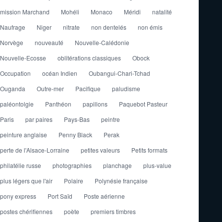
mission Marchand
Mohéli
Monaco
Méridi
natalité
Naufrage
Niger
nitrate
non dentelés
non émis
Norvège
nouveauté
Nouvelle-Calédonie
Nouvelle-Ecosse
oblitérations classiques
Obock
Occupation
océan Indien
Oubangui-Chari-Tchad
Ouganda
Outre-mer
Pacifique
paludisme
paléontolgie
Panthéon
papillons
Paquebot Pasteur
Paris
par paires
Pays-Bas
peintre
peinture anglaise
Penny Black
Perak
perte de l'Alsace-Lorraine
petites valeurs
Petits formats
philatélie russe
photographies
planchage
plus-value
plus légers que l'air
Polaire
Polynésie française
pony express
Port Saïd
Poste aérienne
postes chérifiennes
poète
premiers timbres