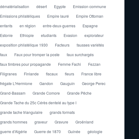
dématérialisation
désert
Egypte
Emission commune
Emissions philatéliques
Empire lauré
Empire Ottoman
enfants
en région
entre-deux-guerres
Espagne
Estonie
Ethiopie
etudiants
Evasion
explorateur
exposition philatélique 1930
Facteurs
fausses variétés
faux
Faux pour tromper la poste
faux surchargés
faux timbres pour propagande
Femme Fachi
Fezzan
Filigranes
Finlande
fiscaux
fleurs
France libre
frégate L'Hermione
Gandon
Gauguin
George Perec
Grand-Bassam
Grande Comore
Grande Pêche
Grande Tache du 25c Cérès dentelé au type I
grande tache triangulaire
grands formats
grands hommes
graveur
Gravure
Groënland
guerre d'Algérie
Guerre de 1870
Guinée
géologie