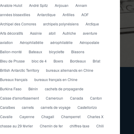
Anatole Hulot
André Spitz
Anjouan
Annam
années bissextiles
Antarctique
Antilles
AOF
Archipel des Comores
archipels polynésiens
Arctique
Arts décoratifs
Assinie
atoll
Autriche
aventure
aviation
Aérophilatlélie
aérophilatélie
Aéropostale
Ballon-monté
Bateaux
bicyclette
Blasons
Bleu de Prusse
bloc de 4
Boers
Bordeaux
Briat
British Antarctic Territory
bureaux allemands en Chine
Bureaux français
bureaux français en Chine
Burkina Faso
Bénin
cachets de propagande
Caisse d'amortissement
Cameroun
Canada
Canton
Caraïbes
carnets
carnets de voyage
Castellorizo
Cavalle
Cayenne
Chagall
Champerret
Charles X
chasse au 29 février
Chemin de fer
chiffres-taxe
Chili