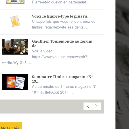
Pierre-et-Miquelon en partenariat ...
Voici le timbre-type le plus ra...
Chaque fois que vous rencontrerez ce
timbre, regardez-vite ses dents. ...
Gauthier Toulemonde au forum
de...
Voir la vidéo
https://www.youtube.com/watch?
v=HIreWylGit8 ...
Sommaire Timbres magazine N°
19...
Au sommaire de Timbres magazine N°
191 Juillet/Aout 2017 ...
Mots-clés