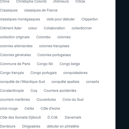
Chine
Christophe Colomb
chômeurs
Cilicie
Classiques
classiques de France
classiques monégasques
clefs pour débuter
Clipperton
Clément Ader
coeur
Collaboration
collectionner
collection originale
Colombo
colonies
colonies allemandes
colonies françaises
Colonies générales
Colonies portugaises
Commune de Paris
Congo-Nil
Congo belge
Congo français
Congo portugais
conquistadores
conquête de l'Atlantique Sud
conquête spatiale
conseils
Constantinople
Coq
Courriers accidentés
courriers maritimes
Couvertures
Croix-du-Sud
croix-rouge
Cérès
Côte d'Ivoire
Côte des Somalis-Djibouti
D.O.M.
Danemark
Dentelure
Dirigeables
débuter en philatélie