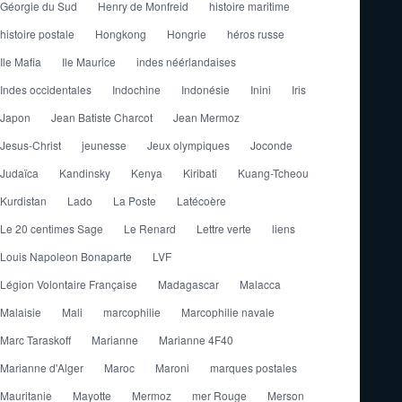
Géorgie du Sud
Henry de Monfreid
histoire maritime
histoire postale
Hongkong
Hongrie
héros russe
Ile Mafia
Ile Maurice
indes néérlandaises
Indes occidentales
Indochine
Indonésie
Inini
Iris
Japon
Jean Batiste Charcot
Jean Mermoz
Jesus-Christ
jeunesse
Jeux olympiques
Joconde
Judaïca
Kandinsky
Kenya
Kiribati
Kuang-Tcheou
Kurdistan
Lado
La Poste
Latécoère
Le 20 centimes Sage
Le Renard
Lettre verte
liens
Louis Napoleon Bonaparte
LVF
Légion Volontaire Française
Madagascar
Malacca
Malaisie
Mali
marcophilie
Marcophilie navale
Marc Taraskoff
Marianne
Marianne 4F40
Marianne d'Alger
Maroc
Maroni
marques postales
Mauritanie
Mayotte
Mermoz
mer Rouge
Merson