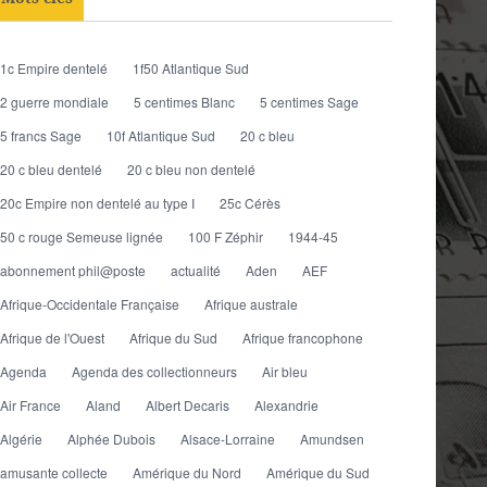
1c Empire dentelé
1f50 Atlantique Sud
2 guerre mondiale
5 centimes Blanc
5 centimes Sage
5 francs Sage
10f Atlantique Sud
20 c bleu
20 c bleu dentelé
20 c bleu non dentelé
20c Empire non dentelé au type I
25c Cérès
50 c rouge Semeuse lignée
100 F Zéphir
1944-45
abonnement phil@poste
actualité
Aden
AEF
Afrique-Occidentale Française
Afrique australe
Afrique de l'Ouest
Afrique du Sud
Afrique francophone
Agenda
Agenda des collectionneurs
Air bleu
Air France
Aland
Albert Decaris
Alexandrie
Algérie
Alphée Dubois
Alsace-Lorraine
Amundsen
amusante collecte
Amérique du Nord
Amérique du Sud