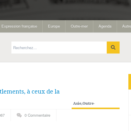
Expression française
Europe
Outre-mer
Agenda
Autre
ttlements, à ceux de la
Asie
,
Outre-
mer
,
Singapour
367
0 Commentaire