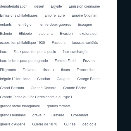
dématérialisation
désert
Egypte
Emission commune
Emissions philatéliques
Empire lauré
Empire Ottoman
enfants
en région
entre-deux-guerres
Espagne
Estonie
Ethiopie
etudiants
Evasion
explorateur
exposition philatélique 1930
Facteurs
fausses variétés
faux
Faux pour tromper la poste
faux surchargés
faux timbres pour propagande
Femme Fachi
Fezzan
Filigranes
Finlande
fiscaux
fleurs
France libre
frégate L'Hermione
Gandon
Gauguin
George Perec
Grand-Bassam
Grande Comore
Grande Pêche
Grande Tache du 25c Cérès dentelé au type I
grande tache triangulaire
grands formats
grands hommes
graveur
Gravure
Groënland
guerre d'Algérie
Guerre de 1870
Guinée
géologie