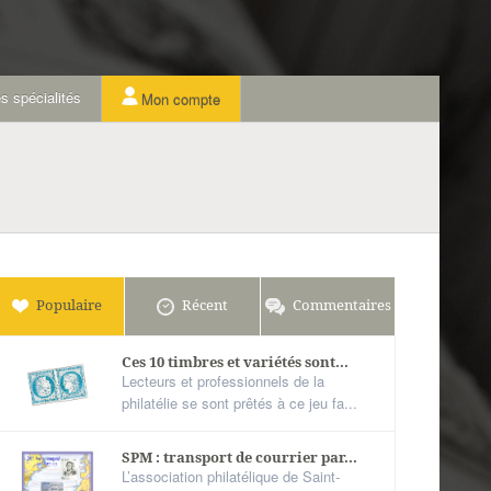
s spécialités
Mon compte
Populaire
Récent
Commentaires
Ces 10 timbres et variétés sont...
Lecteurs et professionnels de la
philatélie se sont prêtés à ce jeu fa...
SPM : transport de courrier par...
L’association philatélique de Saint-