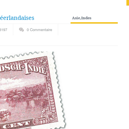
néerlandaises
Asie
,
Indes
Néerlandaises
,
Outre-
3197
0 Commentaire
mer