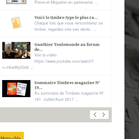
Pierre-et-Miquelon en partenariat ...
Voici le timbre-type le plus ra...
Chaque fois que vous rencontrerez ce
timbre, regardez-vite ses dents. ...
Gauthier Toulemonde au forum
de...
Voir la vidéo
https://www.youtube.com/watch?
v=HIreWylGit8 ...
Sommaire Timbres magazine N°
19...
Au sommaire de Timbres magazine N°
191 Juillet/Aout 2017 ...
Mots-clés