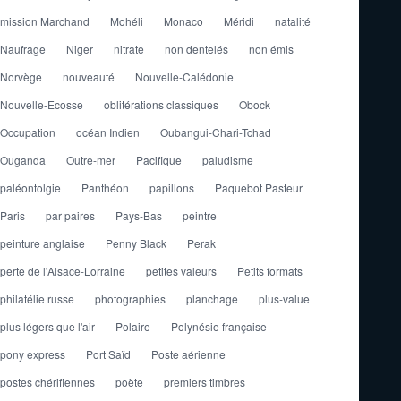
mission Marchand
Mohéli
Monaco
Méridi
natalité
Naufrage
Niger
nitrate
non dentelés
non émis
Norvège
nouveauté
Nouvelle-Calédonie
Nouvelle-Ecosse
oblitérations classiques
Obock
Occupation
océan Indien
Oubangui-Chari-Tchad
Ouganda
Outre-mer
Pacifique
paludisme
paléontolgie
Panthéon
papillons
Paquebot Pasteur
Paris
par paires
Pays-Bas
peintre
peinture anglaise
Penny Black
Perak
perte de l'Alsace-Lorraine
petites valeurs
Petits formats
philatélie russe
photographies
planchage
plus-value
plus légers que l'air
Polaire
Polynésie française
pony express
Port Saïd
Poste aérienne
postes chérifiennes
poète
premiers timbres