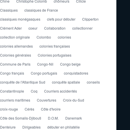
Chine
Christophe Colomb
chômeurs
Cilicie
Classiques
classiques de France
classiques monégasques
clefs pour débuter
Clipperton
Clément Ader
coeur
Collaboration
collectionner
collection originale
Colombo
colonies
colonies allemandes
colonies françaises
Colonies générales
Colonies portugaises
Commune de Paris
Congo-Nil
Congo belge
Congo français
Congo portugais
conquistadores
conquête de l'Atlantique Sud
conquête spatiale
conseils
Constantinople
Coq
Courriers accidentés
courriers maritimes
Couvertures
Croix-du-Sud
croix-rouge
Cérès
Côte d'Ivoire
Côte des Somalis-Djibouti
D.O.M.
Danemark
Dentelure
Dirigeables
débuter en philatélie