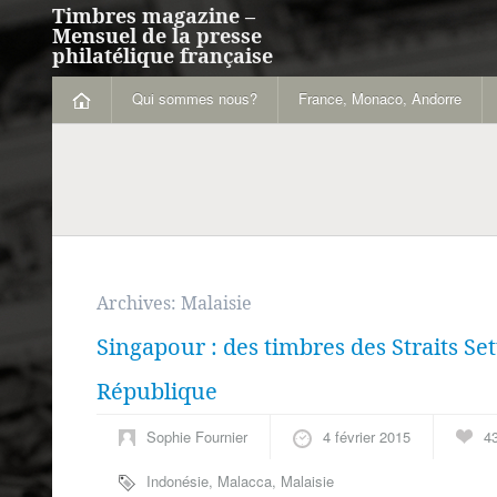
Timbres magazine –
Mensuel de la presse
philatélique française
Qui sommes nous?
France, Monaco, Andorre
Archives:
Malaisie
Singapour : des timbres des Straits Se
République
Sophie Fournier
4 février 2015
4
Indonésie
,
Malacca
,
Malaisie