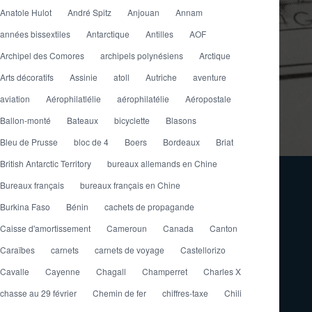
Anatole Hulot
André Spitz
Anjouan
Annam
années bissextiles
Antarctique
Antilles
AOF
Archipel des Comores
archipels polynésiens
Arctique
Arts décoratifs
Assinie
atoll
Autriche
aventure
aviation
Aérophilatlélie
aérophilatélie
Aéropostale
Ballon-monté
Bateaux
bicyclette
Blasons
Bleu de Prusse
bloc de 4
Boers
Bordeaux
Briat
British Antarctic Territory
bureaux allemands en Chine
Bureaux français
bureaux français en Chine
Burkina Faso
Bénin
cachets de propagande
Caisse d'amortissement
Cameroun
Canada
Canton
Caraïbes
carnets
carnets de voyage
Castellorizo
Cavalle
Cayenne
Chagall
Champerret
Charles X
chasse au 29 février
Chemin de fer
chiffres-taxe
Chili