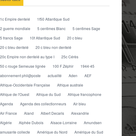
1c Empire dentelé
1f50 Atlantique Sud
2 guerre mondiale
5 centimes Blanc
5 centimes Sage
5 francs Sage
10f Atlantique Sud
20 c bleu
20 c bleu dentelé
20 c bleu non dentelé
20c Empire non dentelé au type I
25c Cérès
50 c rouge Semeuse lignée
100 F Zéphir
1944-45
abonnement phil@poste
actualité
Aden
AEF
Afrique-Occidentale Française
Afrique australe
Afrique de l'Ouest
Afrique du Sud
Afrique francophone
Agenda
Agenda des collectionneurs
Air bleu
Air France
Aland
Albert Decaris
Alexandrie
Algérie
Alphée Dubois
Alsace-Lorraine
Amundsen
amusante collecte
Amérique du Nord
Amérique du Sud