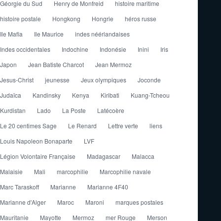
Géorgie du Sud
Henry de Monfreid
histoire maritime
histoire postale
Hongkong
Hongrie
héros russe
Ile Mafia
Ile Maurice
indes néérlandaises
Indes occidentales
Indochine
Indonésie
Inini
Iris
Japon
Jean Batiste Charcot
Jean Mermoz
Jesus-Christ
jeunesse
Jeux olympiques
Joconde
Judaïca
Kandinsky
Kenya
Kiribati
Kuang-Tcheou
Kurdistan
Lado
La Poste
Latécoère
Le 20 centimes Sage
Le Renard
Lettre verte
liens
Louis Napoleon Bonaparte
LVF
Légion Volontaire Française
Madagascar
Malacca
Malaisie
Mali
marcophilie
Marcophilie navale
Marc Taraskoff
Marianne
Marianne 4F40
Marianne d'Alger
Maroc
Maroni
marques postales
Mauritanie
Mayotte
Mermoz
mer Rouge
Merson