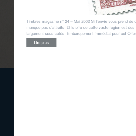
Timbres magazine n° 24 – Mai 2002 Si l’envie vous prend de dé
manque pas d’attraits. L’histoire de cette vaste région est d
largement sous cotés. Embarquement immédiat pour cet Orient
Lire plus