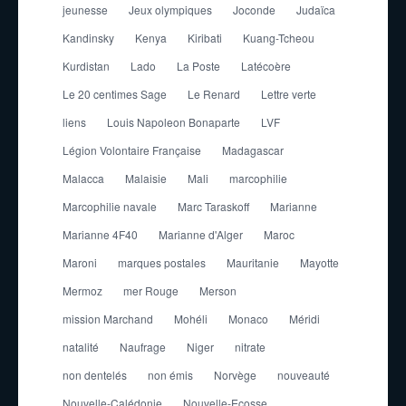
jeunesse
Jeux olympiques
Joconde
Judaïca
Kandinsky
Kenya
Kiribati
Kuang-Tcheou
Kurdistan
Lado
La Poste
Latécoère
Le 20 centimes Sage
Le Renard
Lettre verte
liens
Louis Napoleon Bonaparte
LVF
Légion Volontaire Française
Madagascar
Malacca
Malaisie
Mali
marcophilie
Marcophilie navale
Marc Taraskoff
Marianne
Marianne 4F40
Marianne d'Alger
Maroc
Maroni
marques postales
Mauritanie
Mayotte
Mermoz
mer Rouge
Merson
mission Marchand
Mohéli
Monaco
Méridi
natalité
Naufrage
Niger
nitrate
non dentelés
non émis
Norvège
nouveauté
Nouvelle-Calédonie
Nouvelle-Ecosse