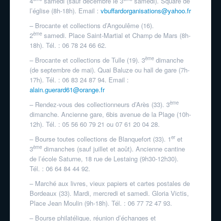
4
samedi (sauf décembre le 3
samedi). Square de
l’église (8h-18h). Email :
vbuffardorganisations@yahoo.fr
– Brocante et collections d’Angoulême (16).
ème
2
samedi. Place Saint-Martial et Champ de Mars (8h-
18h). Tél. : 06 78 24 66 62.
ème
– Brocante et collections de Tulle (19). 3
dimanche
(de septembre de mai). Quai Baluze ou hall de gare (7h-
17h). Tél. : 06 83 24 87 94. Email :
alain.guerard61@orange.fr
ème
– Rendez-vous des collectionneurs d’Arès (33). 3
dimanche. Ancienne gare, 6bis avenue de la Plage (10h-
12h). Tél. : 05 56 60 79 21 ou 07 61 20 04 28.
er
– Bourse toutes collections de Blanquefort (33). 1
et
ème
3
dimanches (sauf juillet et août). Ancienne cantine
de l’école Saturne, 18 rue de Lestaing (9h30-12h30).
Tél. : 06 64 84 44 92.
– Marché aux livres, vieux papiers et cartes postales de
Bordeaux (33). Mardi, mercredi et samedi. Gloria Victis,
Place Jean Moulin (9h-18h). Tél. : 06 77 72 47 93.
– Bourse philatélique, réunion d’échanges et