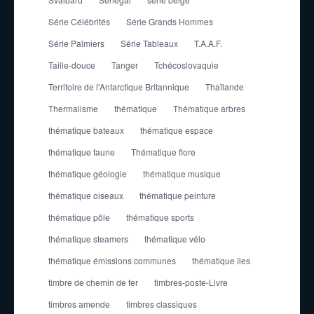
Série Célébrités
Série Grands Hommes
Série Palmiers
Série Tableaux
T.A.A.F.
Taille-douce
Tanger
Tchécoslovaquie
Territoire de l'Antarctique Britannique
Thaïlande
Thermalisme
thématique
Thématique arbres
thématique bateaux
thématique espace
thématique faune
Thématique flore
thématique géologie
thématique musique
thématique oiseaux
thématique peinture
thématique pôle
thématique sports
thématique steamers
thématique vélo
thématique émissions communes
thématique îles
timbre de chemin de fer
timbres-poste-Livre
timbres amende
timbres classiques