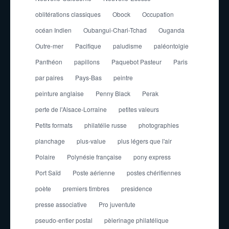
oblitérations classiques
Obock
Occupation
océan Indien
Oubangui-Chari-Tchad
Ouganda
Outre-mer
Pacifique
paludisme
paléontolgie
Panthéon
papillons
Paquebot Pasteur
Paris
par paires
Pays-Bas
peintre
peinture anglaise
Penny Black
Perak
perte de l'Alsace-Lorraine
petites valeurs
Petits formats
philatélie russe
photographies
planchage
plus-value
plus légers que l'air
Polaire
Polynésie française
pony express
Port Saïd
Poste aérienne
postes chérifiennes
poète
premiers timbres
presidence
presse associative
Pro juventute
pseudo-entier postal
pèlerinage philatélique