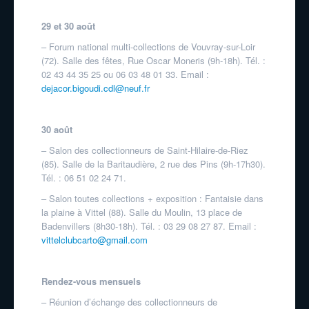
29 et 30 août
– Forum national multi-collections de Vouvray-sur-Loir
(72). Salle des fêtes, Rue Oscar Moneris (9h-18h). Tél. :
02 43 44 35 25 ou 06 03 48 01 33. Email :
dejacor.bigoudi.cdl@neuf.fr
30 août
– Salon des collectionneurs de Saint-Hilaire-de-Riez
(85). Salle de la Baritaudière, 2 rue des Pins (9h-17h30).
Tél. : 06 51 02 24 71.
– Salon toutes collections + exposition : Fantaisie dans
la plaine à Vittel (88). Salle du Moulin, 13 place de
Badenvillers (8h30-18h). Tél. : 03 29 08 27 87. Email :
vittelclubcarto@gmail.com
Rendez-vous mensuels
– Réunion d’échange des collectionneurs de