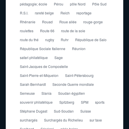
pédagogie; école
Pérou
pôle Nord
Pôle Sud
R.S.I.
rareté belge
Reich
reportage
Rhénanie
Rouad
Roue ailée
rouge-gorge
roulettes
Route 66
route de la soie
route du thé
rugby
Ruhr
République de Salo
République Sociale Italienne
Réunion
safari philatélique
Sage
Saint-Jacques de Compostelle
Saint-Pierre-et-Miquelon
Saint-Pétersbourg
Sarah Bernhardt
Seconde Guerre mondiale
Semeuse
Slania
Soudan égyptien
souvenir philatélique
Spitzberg
SPM
sports
Stéphane Dugast
Sud-Soudan
Suisse
surchargés
Surchargés du Richelieu
sur taxe
Svalbard
Sénégal
série belge