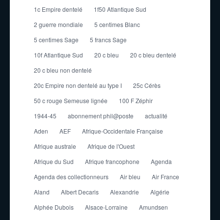
1c Empire dentelé
1f50 Atlantique Sud
2 guerre mondiale
5 centimes Blanc
5 centimes Sage
5 francs Sage
10f Atlantique Sud
20 c bleu
20 c bleu dentelé
20 c bleu non dentelé
20c Empire non dentelé au type I
25c Cérès
50 c rouge Semeuse lignée
100 F Zéphir
1944-45
abonnement phil@poste
actualité
Aden
AEF
Afrique-Occidentale Française
Afrique australe
Afrique de l'Ouest
Afrique du Sud
Afrique francophone
Agenda
Agenda des collectionneurs
Air bleu
Air France
Aland
Albert Decaris
Alexandrie
Algérie
Alphée Dubois
Alsace-Lorraine
Amundsen