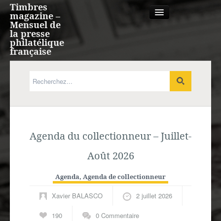
Timbres
magazine –
Mensuel de
la presse
philatélique
française
Qui sommes nous?
France, Monaco, Andorre
Agenda du collectionneur – Juillet-
Expression française
Août 2026
Europe
Agenda
,
Agenda de collectionneur
Outre-mer
Xavier BALASCO
2 juillet 2026
Agenda
190
0 Commentaire