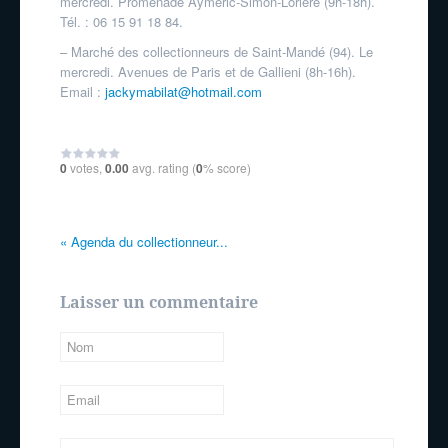
mercredi. Promenade Aymeric-Simon-Lorière (9h-18h).
Tél. : 06 15 91 18 84.
– Marché des collectionneurs de Saint-Mandé (94). Le
mercredi. Avenues de Paris et de Gallieni (8h-16h).
Email :
jackymabilat@hotmail.com
0
votes,
0.00
avg. rating (
0
% score)
«
Agenda du collectionneur...
Laisser un commentaire