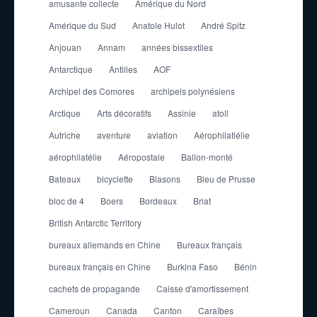
amusante collecte
Amérique du Nord
Amérique du Sud
Anatole Hulot
André Spitz
Anjouan
Annam
années bissextiles
Antarctique
Antilles
AOF
Archipel des Comores
archipels polynésiens
Arctique
Arts décoratifs
Assinie
atoll
Autriche
aventure
aviation
Aérophilatlélie
aérophilatélie
Aéropostale
Ballon-monté
Bateaux
bicyclette
Blasons
Bleu de Prusse
bloc de 4
Boers
Bordeaux
Briat
British Antarctic Territory
bureaux allemands en Chine
Bureaux français
bureaux français en Chine
Burkina Faso
Bénin
cachets de propagande
Caisse d'amortissement
Cameroun
Canada
Canton
Caraïbes