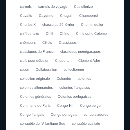
carnets
carnets de voyage
Castellorizo
Cavalle
Cayenne
Chagall
Champerret
Charles X
chasse au 29 février
Chemin de fer
chiffres-taxe
Chili
Chine
Christophe Colomb
chômeurs
Cilicie
Classiques
classiques de France
classiques monégasques
clefs pour débuter
Clipperton
Clément Ader
coeur
Collaboration
collectionner
collection originale
Colombo
colonies
colonies allemandes
colonies françaises
Colonies générales
Colonies portugaises
Commune de Paris
Congo-Nil
Congo belge
Congo français
Congo portugais
conquistadores
conquête de l'Atlantique Sud
conquête spatiale