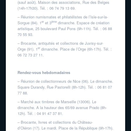
(sauf août). Maison des associations, Rue des Belges
(14h-17h30). Tél. : 06 74 79 13 69.
– Réunion numismates et philatélistes de l’Isle-sur-la-
er
ème
Sorgue (84). 1
et 3
dimanche. Espace de création
artistique, 25 boulevard Paul Pons (9h-11h). Tél. : 06 88
70 55 93.
– Brocante, antiquités et collections de Juvisy-sur-
er
Orge (91). 1
dimanche. Place de l’Orge (6h-17h). Tél. :
06 72 73 27 11.
Rendez-vous hebdomadaires
– Réunion de collectionneurs de Nice (06). Le dimanche.
Square Durandy, Rue Pastorelli (8h-12h). Tél. : 06 81 07
77 88.
– Marché aux timbres de Marseille (13006). Le
dimanche. A la hauteur des 65/69 avenue Prado (8h-
12h). Tél. : 04 91 47 37 81.
– Brocante, livres et collections du Château-
d’Oléron (17). Le mardi. Place de la République (9h-17h).