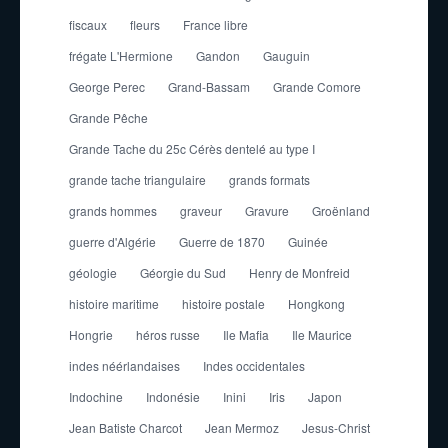
fiscaux
fleurs
France libre
frégate L'Hermione
Gandon
Gauguin
George Perec
Grand-Bassam
Grande Comore
Grande Pêche
Grande Tache du 25c Cérès dentelé au type I
grande tache triangulaire
grands formats
grands hommes
graveur
Gravure
Groënland
guerre d'Algérie
Guerre de 1870
Guinée
géologie
Géorgie du Sud
Henry de Monfreid
histoire maritime
histoire postale
Hongkong
Hongrie
héros russe
Ile Mafia
Ile Maurice
indes néérlandaises
Indes occidentales
Indochine
Indonésie
Inini
Iris
Japon
Jean Batiste Charcot
Jean Mermoz
Jesus-Christ