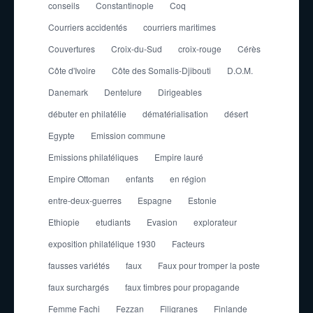
conseils
Constantinople
Coq
Courriers accidentés
courriers maritimes
Couvertures
Croix-du-Sud
croix-rouge
Cérès
Côte d'Ivoire
Côte des Somalis-Djibouti
D.O.M.
Danemark
Dentelure
Dirigeables
débuter en philatélie
dématérialisation
désert
Egypte
Emission commune
Emissions philatéliques
Empire lauré
Empire Ottoman
enfants
en région
entre-deux-guerres
Espagne
Estonie
Ethiopie
etudiants
Evasion
explorateur
exposition philatélique 1930
Facteurs
fausses variétés
faux
Faux pour tromper la poste
faux surchargés
faux timbres pour propagande
Femme Fachi
Fezzan
Filigranes
Finlande