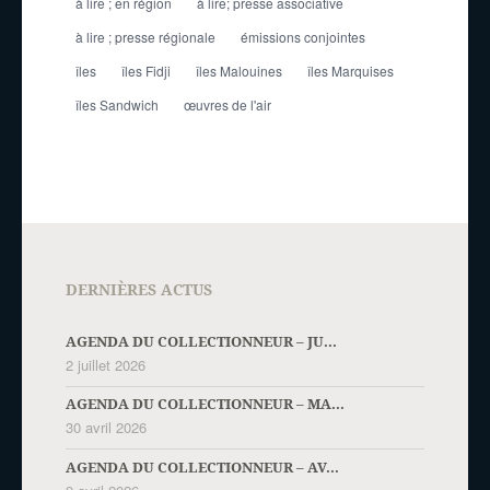
à lire ; en région
à lire; presse associative
à lire ; presse régionale
émissions conjointes
îles
îles Fidji
îles Malouines
îles Marquises
îles Sandwich
œuvres de l'air
DERNIÈRES ACTUS
AGENDA DU COLLECTIONNEUR – JU...
2 juillet 2026
AGENDA DU COLLECTIONNEUR – MA...
30 avril 2026
AGENDA DU COLLECTIONNEUR – AV...