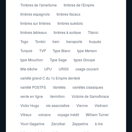
Timbres de l'amertume
timbres de l'Empire
timbres espagnols
timbres fiscaux
timbres sur timbres
timbres suédois
timbres tableaux
timbres à surtaxe
Titanic
Togo
Tonkin
train
transports
truqués
Turquie
TVP
Type Blanc
type Merson
type Mouchon
Type Sage
types Groupe
tête-bêche
UPU
URSS
usage courant
variété grand C du 1c Empire dentelé
variété POSTFS
Variétés
variétés classiques
vente en ligne
Vermillon
Victoire de Samothrace
Victor Hugo
vie associative
Vienne
Vietnam
Vitraux
volcans
voyage inédit
William Turner
Youri Gagarine
Zanzibar
Zeppelins
à lire