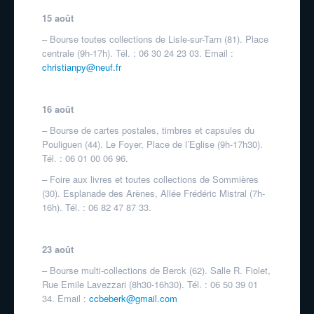
15 août
– Bourse toutes collections de Lisle-sur-Tarn (81). Place
centrale (9h-17h). Tél. : 06 30 24 23 03. Email :
christianpy@neuf.fr
16 août
– Bourse de cartes postales, timbres et capsules du
Pouliguen (44). Le Foyer, Place de l’Eglise (9h-17h30).
Tél. : 06 01 00 06 96.
– Foire aux livres et toutes collections de Sommières
(30). Esplanade des Arènes, Allée Frédéric Mistral (7h-
16h). Tél. : 06 82 47 87 33.
23 août
– Bourse multi-collections de Berck (62). Salle R. Fiolet,
Rue Emile Lavezzari (8h30-16h30). Tél. : 06 50 39 01
34. Email :
ccbeberk@gmail.com