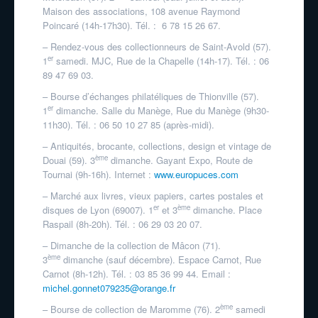
Maison des associations, 108 avenue Raymond
Poincaré (14h-17h30). Tél. : 6 78 15 26 67.
– Rendez-vous des collectionneurs de Saint-Avold (57).
er
1
samedi. MJC, Rue de la Chapelle (14h-17). Tél. : 06
89 47 69 03.
– Bourse d’échanges philatéliques de Thionville (57).
er
1
dimanche. Salle du Manège, Rue du Manège (9h30-
11h30). Tél. : 06 50 10 27 85 (après-midi).
– Antiquités, brocante, collections, design et vintage de
ème
Douai (59). 3
dimanche. Gayant Expo, Route de
Tournai (9h-16h). Internet :
www.europuces.com
– Marché aux livres, vieux papiers, cartes postales et
er
ème
disques de Lyon (69007). 1
et 3
dimanche. Place
Raspail (8h-20h). Tél. : 06 29 03 20 07.
– Dimanche de la collection de Mâcon (71).
ème
3
dimanche (sauf décembre). Espace Carnot, Rue
Carnot (8h-12h). Tél. : 03 85 36 99 44. Email :
michel.gonnet079235@orange.fr
ème
– Bourse de collection de Maromme (76). 2
samedi