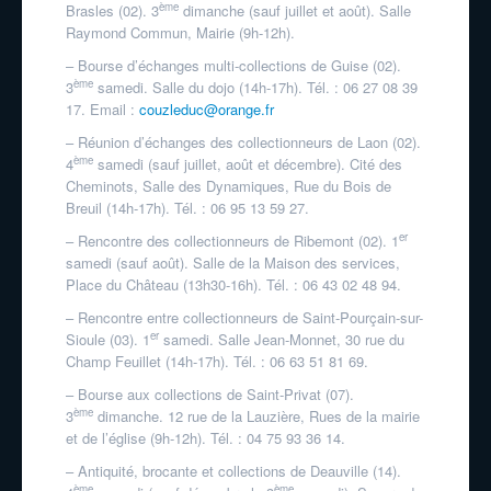
ème
Brasles (02). 3
dimanche (sauf juillet et août). Salle
Raymond Commun, Mairie (9h-12h).
– Bourse d’échanges multi-collections de Guise (02).
ème
3
samedi. Salle du dojo (14h-17h). Tél. : 06 27 08 39
17. Email :
couzleduc@orange.fr
– Réunion d’échanges des collectionneurs de Laon (02).
ème
4
samedi (sauf juillet, août et décembre). Cité des
Cheminots, Salle des Dynamiques, Rue du Bois de
Breuil (14h-17h). Tél. : 06 95 13 59 27.
er
– Rencontre des collectionneurs de Ribemont (02). 1
samedi (sauf août). Salle de la Maison des services,
Place du Château (13h30-16h). Tél. : 06 43 02 48 94.
– Rencontre entre collectionneurs de Saint-Pourçain-sur-
er
Sioule (03). 1
samedi. Salle Jean-Monnet, 30 rue du
Champ Feuillet (14h-17h). Tél. : 06 63 51 81 69.
– Bourse aux collections de Saint-Privat (07).
ème
3
dimanche. 12 rue de la Lauzière, Rues de la mairie
et de l’église (9h-12h). Tél. : 04 75 93 36 14.
– Antiquité, brocante et collections de Deauville (14).
ème
ème