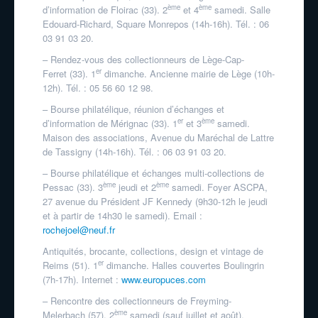
ème
ème
d’information de Floirac (33). 2
et 4
samedi. Salle
Edouard-Richard, Square Monrepos (14h-16h). Tél. : 06
03 91 03 20.
– Rendez-vous des collectionneurs de Lège-Cap-
er
Ferret (33). 1
dimanche. Ancienne mairie de Lège (10h-
12h). Tél. : 05 56 60 12 98.
– Bourse philatélique, réunion d’échanges et
er
ème
d’information de Mérignac (33). 1
et 3
samedi.
Maison des associations, Avenue du Maréchal de Lattre
de Tassigny (14h-16h). Tél. : 06 03 91 03 20.
– Bourse philatélique et échanges multi-collections de
ème
ème
Pessac (33). 3
jeudi et 2
samedi. Foyer ASCPA,
27 avenue du Président JF Kennedy (9h30-12h le jeudi
et à partir de 14h30 le samedi). Email :
rochejoel@neuf.fr
Antiquités, brocante, collections, design et vintage de
er
Reims (51). 1
dimanche. Halles couvertes Boulingrin
(7h-17h). Internet :
www.europuces.com
– Rencontre des collectionneurs de Freyming-
ème
Melerbach (57). 2
samedi (sauf juillet et août).