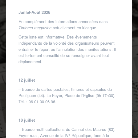
Autres spécialités
Juillet-Août 2026
Mon compte
En complément des informations annoncées dans
Timbres magazine
actuellement en kiosque.
Cette liste est informative. Des événements
indépendants de la volonté des organisateurs peuvent
entrainer le report ou l’annulation des manifestations. Il
est fortement conseillé de se renseigner avant tout
déplacement.
12 juillet
– Bourse de cartes postales, timbres et capsules du
Pouliguen (44). Le Foyer, Place de l’Eglise (9h-17h30).
Tél. : 06 01 00 06 96.
18 juillet
– Bourse multi-collections du Cannet-des-Maures (83).
e
Foyer rural, Avenue de la IV
République, face à la