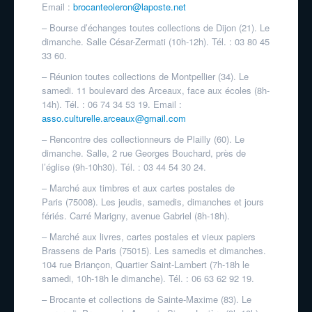
Email :
brocanteoleron@laposte.net
– Bourse d’échanges toutes collections de Dijon (21). Le
dimanche. Salle César-Zermati (10h-12h). Tél. : 03 80 45
33 60.
– Réunion toutes collections de Montpellier (34). Le
samedi. 11 boulevard des Arceaux, face aux écoles (8h-
14h). Tél. : 06 74 34 53 19. Email :
asso.culturelle.arceaux@gmail.com
– Rencontre des collectionneurs de Plailly (60). Le
dimanche. Salle, 2 rue Georges Bouchard, près de
l’église (9h-10h30). Tél. : 03 44 54 30 24.
– Marché aux timbres et aux cartes postales de
Paris (75008). Les jeudis, samedis, dimanches et jours
fériés. Carré Marigny, avenue Gabriel (8h-18h).
– Marché aux livres, cartes postales et vieux papiers
Brassens de Paris (75015). Les samedis et dimanches.
104 rue Briançon, Quartier Saint-Lambert (7h-18h le
samedi, 10h-18h le dimanche). Tél. : 06 63 62 92 19.
– Brocante et collections de Sainte-Maxime (83). Le