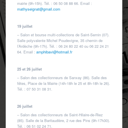
mairie (9h-15h). Tél. : 06 50 08 88 66. Email :
mathyseignat@gmail.com
19 juillet
– Salon et bourse multi-collections de Saint-Sernin (07).
Salle polyvalente Michel Poudevigne, 35 chemin de
l’Ardèche (9h-17h). Tél. : 06 24 80 22 40 ou 06 22 24 21
64. Email :
amphibavi@hotmail.fr
25 et 26 juillet
– Salon des collectionneurs de Sanxay (86). Salle des
fêtes, Place de la Mairie (14h-18h le 25 et 8h-18h le 26).
Tél. : 07 50 31 08 31.
26 juillet
– Salon des collectionneurs de Saint-Hilaire-de-Riez
(85). Salle de la Baritaudière, 2 rue des Pins (9h-17h30).
Tél. : 06 51 02 24 71.