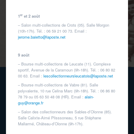
er
1
et 2 août
– Salon multi-collections de Crots (05). Salle Morgon
(10h-17h). Tél. : 06 59 21 00 73. Email :
jerome.baietto@laposte.net
9 août
– Bourse multi-collections de Leucate (11). Complexe
sportif, Avenue de la Caramoun (9h-18h). Tél. : 06 80 82
00 63. Email :
lescollectionneursleucatois@laposte.net
– Bourse multi-collections de Vabre (81). Salle
polyvalente, 10 rue Celina Marc (9h-18h). Tél. : 06 86 80
78 79 ou 05 63 50 48 08 (HR). Email :
alain-
guy@orange.fr
– Salon des collectionneurs des Sables-d’Olonne (85).
Salle Calixte-Aimé Plisssoneau, 5 rue Stéphane
Mallarmé, Château-d’Olonne (9h-17h).