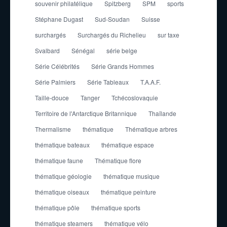
souvenir philatélique
Spitzberg
SPM
sports
Stéphane Dugast
Sud-Soudan
Suisse
surchargés
Surchargés du Richelieu
sur taxe
Svalbard
Sénégal
série belge
Série Célébrités
Série Grands Hommes
Série Palmiers
Série Tableaux
T.A.A.F.
Taille-douce
Tanger
Tchécoslovaquie
Territoire de l'Antarctique Britannique
Thaïlande
Thermalisme
thématique
Thématique arbres
thématique bateaux
thématique espace
thématique faune
Thématique flore
thématique géologie
thématique musique
thématique oiseaux
thématique peinture
thématique pôle
thématique sports
thématique steamers
thématique vélo