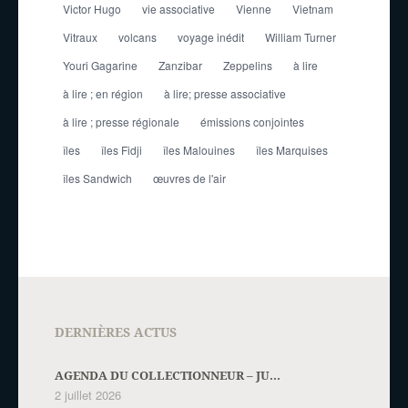
Victor Hugo
vie associative
Vienne
Vietnam
Vitraux
volcans
voyage inédit
William Turner
Youri Gagarine
Zanzibar
Zeppelins
à lire
à lire ; en région
à lire; presse associative
à lire ; presse régionale
émissions conjointes
îles
îles Fidji
îles Malouines
îles Marquises
îles Sandwich
œuvres de l'air
DERNIÈRES ACTUS
AGENDA DU COLLECTIONNEUR – JU...
2 juillet 2026