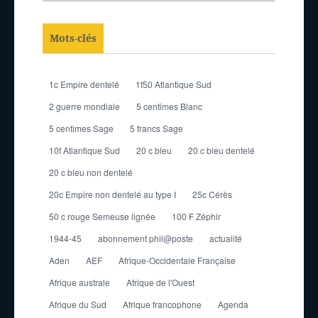
Mots-clés
1c Empire dentelé
1f50 Atlantique Sud
2 guerre mondiale
5 centimes Blanc
5 centimes Sage
5 francs Sage
10f Atlantique Sud
20 c bleu
20 c bleu dentelé
20 c bleu non dentelé
20c Empire non dentelé au type I
25c Cérès
50 c rouge Semeuse lignée
100 F Zéphir
1944-45
abonnement phil@poste
actualité
Aden
AEF
Afrique-Occidentale Française
Afrique australe
Afrique de l'Ouest
Afrique du Sud
Afrique francophone
Agenda