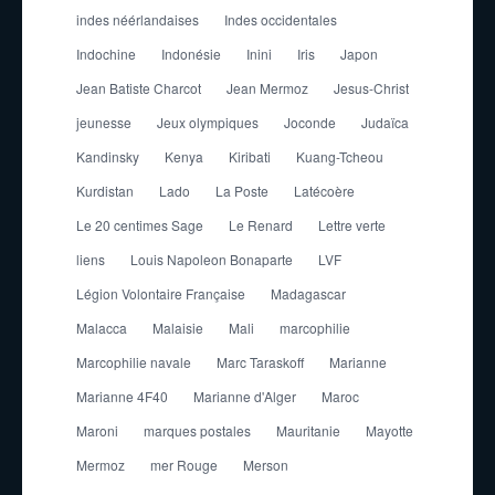
indes néérlandaises
Indes occidentales
Indochine
Indonésie
Inini
Iris
Japon
Jean Batiste Charcot
Jean Mermoz
Jesus-Christ
jeunesse
Jeux olympiques
Joconde
Judaïca
Kandinsky
Kenya
Kiribati
Kuang-Tcheou
Kurdistan
Lado
La Poste
Latécoère
Le 20 centimes Sage
Le Renard
Lettre verte
liens
Louis Napoleon Bonaparte
LVF
Légion Volontaire Française
Madagascar
Malacca
Malaisie
Mali
marcophilie
Marcophilie navale
Marc Taraskoff
Marianne
Marianne 4F40
Marianne d'Alger
Maroc
Maroni
marques postales
Mauritanie
Mayotte
Mermoz
mer Rouge
Merson