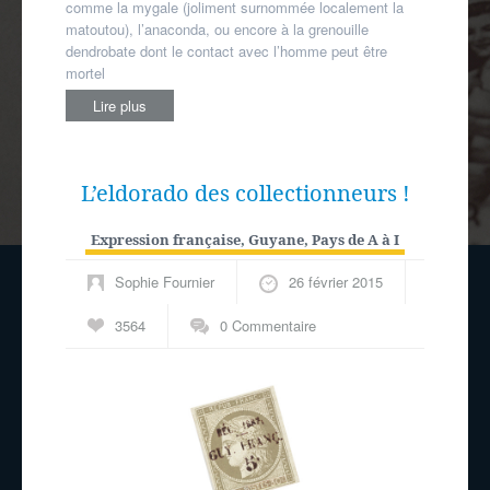
comme la mygale (joliment surnommée localement la
matoutou), l’anaconda, ou encore à la grenouille
dendrobate dont le contact avec l’homme peut être
mortel
Lire plus
L’eldorado des collectionneurs !
Expression française
,
Guyane
,
Pays de A à I
Sophie Fournier
26 février 2015
3564
0 Commentaire