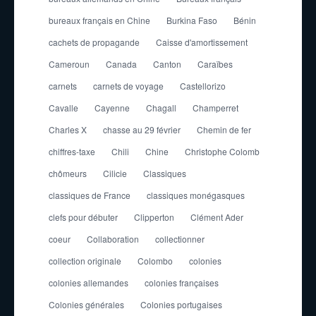
bureaux français en Chine
Burkina Faso
Bénin
cachets de propagande
Caisse d'amortissement
Cameroun
Canada
Canton
Caraïbes
carnets
carnets de voyage
Castellorizo
Cavalle
Cayenne
Chagall
Champerret
Charles X
chasse au 29 février
Chemin de fer
chiffres-taxe
Chili
Chine
Christophe Colomb
chômeurs
Cilicie
Classiques
classiques de France
classiques monégasques
clefs pour débuter
Clipperton
Clément Ader
coeur
Collaboration
collectionner
collection originale
Colombo
colonies
colonies allemandes
colonies françaises
Colonies générales
Colonies portugaises