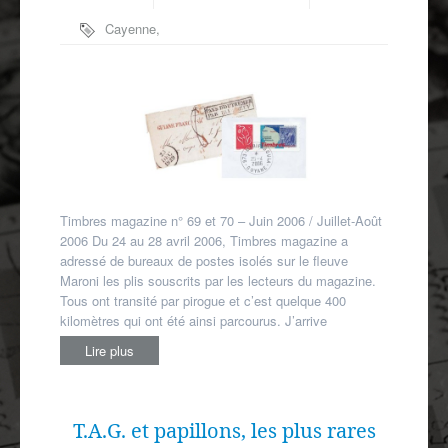
Autres spécialités
Cayenne
,
Mon compte
Inini
,
Maroni
Timbres magazine n° 69 et 70 – Juin 2006 / Juillet-Août
2006 Du 24 au 28 avril 2006, Timbres magazine a
adressé de bureaux de postes isolés sur le fleuve
Maroni les plis souscrits par les lecteurs du magazine.
Tous ont transité par pirogue et c’est quelque 400
kilomètres qui ont été ainsi parcourus. J’arrive
Lire plus
T.A.G. et papillons, les plus rares