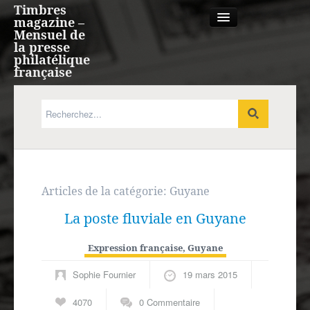
Timbres
magazine –
Mensuel de
la presse
philatélique
française
Qui sommes nous?
France, Monaco, Andorre
Expression française
Articles de la catégorie:
Guyane
La poste fluviale en Guyane
Europe
Expression française
,
Guyane
Outre-mer
Sophie Fournier
19 mars 2015
Agenda
4070
0 Commentaire