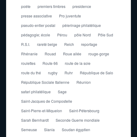
poète
premiers timbres
presidence
presse associative
Pro juventute
pseudo-entier postal
pèlerinage philatélique
pédagogie; école
Pérou
pôle Nord
Pôle Sud
R.S.I.
rareté belge
Reich
reportage
Rhénanie
Rouad
Roue ailée
rouge-gorge
roulettes
Route 66
route de la soie
route du thé
rugby
Ruhr
République de Salo
République Sociale Italienne
Réunion
safari philatélique
Sage
Saint-Jacques de Compostelle
Saint-Pierre-et-Miquelon
Saint-Pétersbourg
Sarah Bernhardt
Seconde Guerre mondiale
Semeuse
Slania
Soudan égyptien