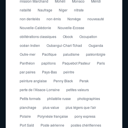
mission Marchand
Mohéli
Monaco
Méridi
natalité
Naufrage
Niger
nitrate
non dentelés
non émis
Norvège
nouveauté
Nouvelle-Calédonie
Nouvelle-Ecosse
oblitérations classiques
Obock
Occupation
océan Indien
Oubangui-Chari-Tchad
Ouganda
Outre-mer
Pacifique
paludisme
paléontolgie
Panthéon
papillons
Paquebot Pasteur
Paris
par paires
Pays-Bas
peintre
peinture anglaise
Penny Black
Perak
perte de l'Alsace-Lorraine
petites valeurs
Petits formats
philatélie russe
photographies
planchage
plus-value
plus légers que l'air
Polaire
Polynésie française
pony express
Port Saïd
Poste aérienne
postes chérifiennes