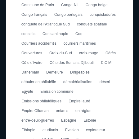
Commune de Paris
Congo-Nil
Congo belge
Congo français
Congo portugais
conquistadores
conquête de l'Atlantique Sud
conquête spatiale
conseils
Constantinople
Coq
Courriers accidentés
courriers maritimes
Couvertures
Croix-du-Sud
croix-rouge
Cérès
Côte d'Ivoire
Côte des Somalis-Djibouti
D.O.M.
Danemark
Dentelure
Dirigeables
débuter en philatélie
dématérialisation
désert
Egypte
Emission commune
Emissions philatéliques
Empire lauré
Empire Ottoman
enfants
en région
entre-deux-guerres
Espagne
Estonie
Ethiopie
etudiants
Evasion
explorateur