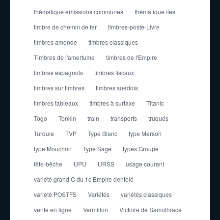
thématique émissions communes
thématique îles
timbre de chemin de fer
timbres-poste-Livre
timbres amende
timbres classiques
Timbres de l'amertume
timbres de l'Empire
timbres espagnols
timbres fiscaux
timbres sur timbres
timbres suédois
timbres tableaux
timbres à surtaxe
Titanic
Togo
Tonkin
train
transports
truqués
Turquie
TVP
Type Blanc
type Merson
type Mouchon
Type Sage
types Groupe
tête-bêche
UPU
URSS
usage courant
variété grand C du 1c Empire dentelé
variété POSTFS
Variétés
variétés classiques
vente en ligne
Vermillon
Victoire de Samothrace