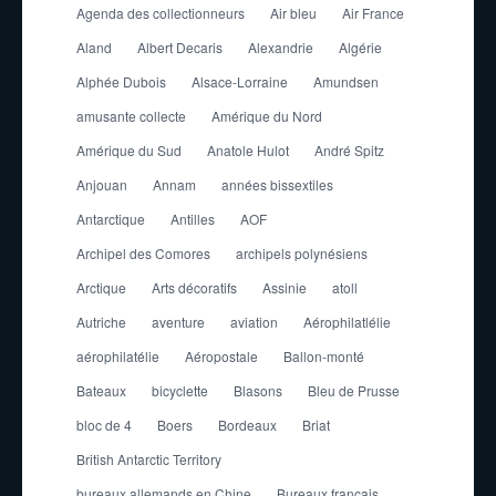
Agenda des collectionneurs
Air bleu
Air France
Aland
Albert Decaris
Alexandrie
Algérie
Alphée Dubois
Alsace-Lorraine
Amundsen
amusante collecte
Amérique du Nord
Amérique du Sud
Anatole Hulot
André Spitz
Anjouan
Annam
années bissextiles
Antarctique
Antilles
AOF
Archipel des Comores
archipels polynésiens
Arctique
Arts décoratifs
Assinie
atoll
Autriche
aventure
aviation
Aérophilatlélie
aérophilatélie
Aéropostale
Ballon-monté
Bateaux
bicyclette
Blasons
Bleu de Prusse
bloc de 4
Boers
Bordeaux
Briat
British Antarctic Territory
bureaux allemands en Chine
Bureaux français