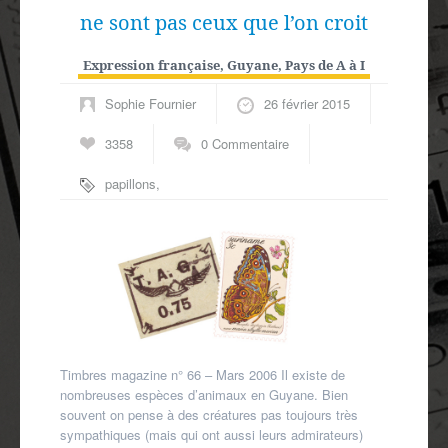
ne sont pas ceux que l’on croit
Expression française
,
Guyane
,
Pays de A à I
Sophie Fournier
26 février 2015
3358
0 Commentaire
papillons
,
thématique faune
Timbres magazine n° 66 – Mars 2006 Il existe de
nombreuses espèces d’animaux en Guyane. Bien
souvent on pense à des créatures pas toujours très
sympathiques (mais qui ont aussi leurs admirateurs)