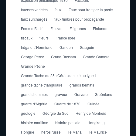
exposition philatélique 1930
Facteurs
fausses variétés
faux
Faux pour tromper la poste
faux surchargés
faux timbres pour propagande
Femme Fachi
Fezzan
Filigranes
Finlande
fiscaux
fleurs
France libre
frégate L'Hermione
Gandon
Gauguin
George Perec
Grand-Bassam
Grande Comore
Grande Pêche
Grande Tache du 25c Cérès dentelé au type I
grande tache triangulaire
grands formats
grands hommes
graveur
Gravure
Groënland
guerre d'Algérie
Guerre de 1870
Guinée
géologie
Géorgie du Sud
Henry de Monfreid
histoire maritime
histoire postale
Hongkong
Hongrie
héros russe
Ile Mafia
Ile Maurice