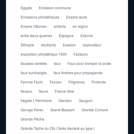
Egypte
Emission commune
Emissions philatéliques
Empire lauré
Empire Ottoman
enfants
en région
entre-deux-guerres
Espagne
Estonie
Ethiopie
etudiants
Evasion
explorateur
exposition philatélique 1930
Facteurs
fausses variétés
faux
Faux pour tromper la poste
faux surchargés
faux timbres pour propagande
Femme Fachi
Fezzan
Filigranes
Finlande
fiscaux
fleurs
France libre
frégate L'Hermione
Gandon
Gauguin
George Perec
Grand-Bassam
Grande Comore
Grande Pêche
Grande Tache du 25c Cérès dentelé au type I