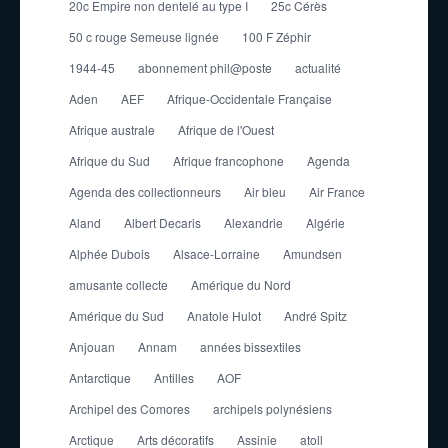
20c Empire non dentelé au type I
25c Cérès
50 c rouge Semeuse lignée
100 F Zéphir
1944-45
abonnement phil@poste
actualité
Aden
AEF
Afrique-Occidentale Française
Afrique australe
Afrique de l'Ouest
Afrique du Sud
Afrique francophone
Agenda
Agenda des collectionneurs
Air bleu
Air France
Aland
Albert Decaris
Alexandrie
Algérie
Alphée Dubois
Alsace-Lorraine
Amundsen
amusante collecte
Amérique du Nord
Amérique du Sud
Anatole Hulot
André Spitz
Anjouan
Annam
années bissextiles
Antarctique
Antilles
AOF
Archipel des Comores
archipels polynésiens
Arctique
Arts décoratifs
Assinie
atoll