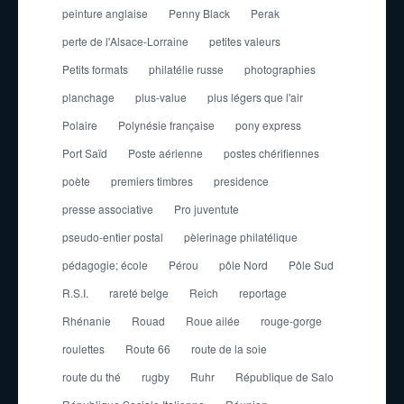
peinture anglaise
Penny Black
Perak
perte de l'Alsace-Lorraine
petites valeurs
Petits formats
philatélie russe
photographies
planchage
plus-value
plus légers que l'air
Polaire
Polynésie française
pony express
Port Saïd
Poste aérienne
postes chérifiennes
poète
premiers timbres
presidence
presse associative
Pro juventute
pseudo-entier postal
pèlerinage philatélique
pédagogie; école
Pérou
pôle Nord
Pôle Sud
R.S.I.
rareté belge
Reich
reportage
Rhénanie
Rouad
Roue ailée
rouge-gorge
roulettes
Route 66
route de la soie
route du thé
rugby
Ruhr
République de Salo