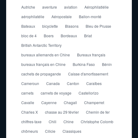
Autriche
aventure
aviation
Aérophilatlélie
aérophilatélie
Aéropostale
Ballon-monté
Bateaux
bicyclette
Blasons
Bleu de Prusse
bloc de 4
Boers
Bordeaux
Briat
British Antarctic Territory
bureaux allemands en Chine
Bureaux français
bureaux français en Chine
Burkina Faso
Bénin
cachets de propagande
Caisse d'amortissement
Cameroun
Canada
Canton
Caraïbes
carnets
carnets de voyage
Castellorizo
Cavalle
Cayenne
Chagall
Champerret
Charles X
chasse au 29 février
Chemin de fer
chiffres-taxe
Chili
Chine
Christophe Colomb
chômeurs
Cilicie
Classiques