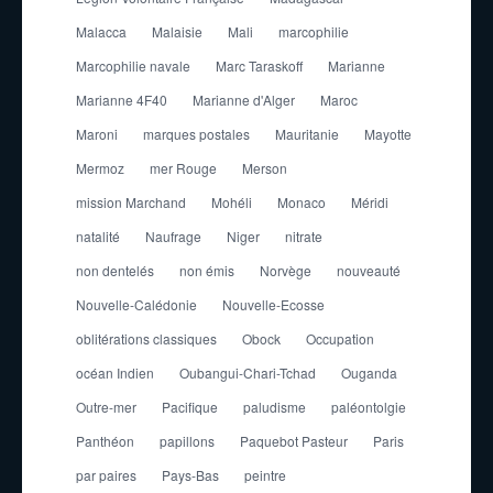
Malacca
Malaisie
Mali
marcophilie
Marcophilie navale
Marc Taraskoff
Marianne
Marianne 4F40
Marianne d'Alger
Maroc
Maroni
marques postales
Mauritanie
Mayotte
Mermoz
mer Rouge
Merson
mission Marchand
Mohéli
Monaco
Méridi
natalité
Naufrage
Niger
nitrate
non dentelés
non émis
Norvège
nouveauté
Nouvelle-Calédonie
Nouvelle-Ecosse
oblitérations classiques
Obock
Occupation
océan Indien
Oubangui-Chari-Tchad
Ouganda
Outre-mer
Pacifique
paludisme
paléontolgie
Panthéon
papillons
Paquebot Pasteur
Paris
par paires
Pays-Bas
peintre