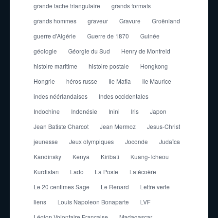
grande tache triangulaire
grands formats
grands hommes
graveur
Gravure
Groënland
guerre d'Algérie
Guerre de 1870
Guinée
géologie
Géorgie du Sud
Henry de Monfreid
histoire maritime
histoire postale
Hongkong
Hongrie
héros russe
Ile Mafia
Ile Maurice
indes néérlandaises
Indes occidentales
Indochine
Indonésie
Inini
Iris
Japon
Jean Batiste Charcot
Jean Mermoz
Jesus-Christ
jeunesse
Jeux olympiques
Joconde
Judaïca
Kandinsky
Kenya
Kiribati
Kuang-Tcheou
Kurdistan
Lado
La Poste
Latécoère
Le 20 centimes Sage
Le Renard
Lettre verte
liens
Louis Napoleon Bonaparte
LVF
Légion Volontaire Française
Madagascar