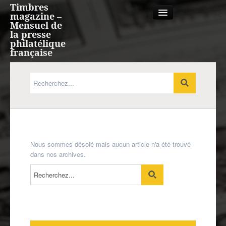
Timbres
magazine –
Mensuel de
la presse
philatélique
française
Qui sommes nous?
France, Monaco, Andorre
Expression française
Nous sommes désolé mais aucun article n'a été trouvé
dans nos archives.
Europe
Outre-mer
Agenda