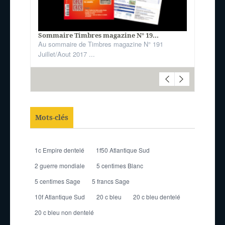
Sommaire Timbres magazine N° 19...
Au sommaire de Timbres magazine N° 191
Juillet/Aout 2017 ...
Mots-clés
1c Empire dentelé
1f50 Atlantique Sud
2 guerre mondiale
5 centimes Blanc
5 centimes Sage
5 francs Sage
10f Atlantique Sud
20 c bleu
20 c bleu dentelé
20 c bleu non dentelé