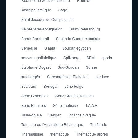
République Sociale Italienne
Réunion
safari philatélique
Sage
Saint-Jacques de Compostelle
Saint-Pierre-et-Miquelon
Saint-Pétersbourg
Sarah Bernhardt
Seconde Guerre mondiale
Semeuse
Slania
Soudan égyptien
souvenir philatélique
Spitzberg
SPM
sports
Stéphane Dugast
Sud-Soudan
Suisse
surchargés
Surchargés du Richelieu
sur taxe
Svalbard
Sénégal
série belge
Série Célébrités
Série Grands Hommes
Série Palmiers
Série Tableaux
T.A.A.F.
Taille-douce
Tanger
Tchécoslovaquie
Territoire de l'Antarctique Britannique
Thaïlande
Thermalisme
thématique
Thématique arbres