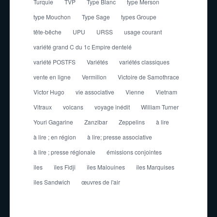
Turquie
TVP
Type Blanc
type Merson
type Mouchon
Type Sage
types Groupe
tête-bêche
UPU
URSS
usage courant
variété grand C du 1c Empire dentelé
variété POSTFS
Variétés
variétés classiques
vente en ligne
Vermillon
Victoire de Samothrace
Victor Hugo
vie associative
Vienne
Vietnam
Vitraux
volcans
voyage inédit
William Turner
Youri Gagarine
Zanzibar
Zeppelins
à lire
à lire ; en région
à lire; presse associative
à lire ; presse régionale
émissions conjointes
îles
îles Fidji
îles Malouines
îles Marquises
îles Sandwich
œuvres de l'air