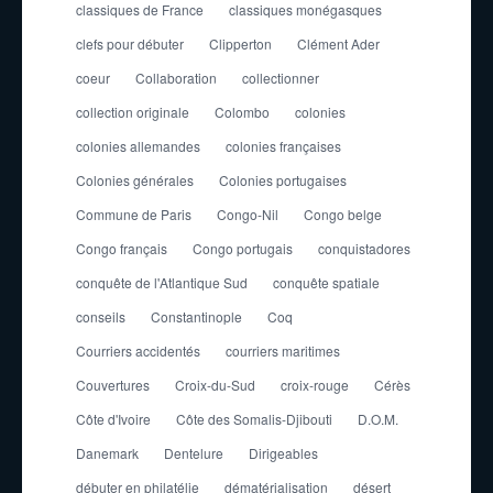
classiques de France
classiques monégasques
clefs pour débuter
Clipperton
Clément Ader
coeur
Collaboration
collectionner
collection originale
Colombo
colonies
colonies allemandes
colonies françaises
Colonies générales
Colonies portugaises
Commune de Paris
Congo-Nil
Congo belge
Congo français
Congo portugais
conquistadores
conquête de l'Atlantique Sud
conquête spatiale
conseils
Constantinople
Coq
Courriers accidentés
courriers maritimes
Couvertures
Croix-du-Sud
croix-rouge
Cérès
Côte d'Ivoire
Côte des Somalis-Djibouti
D.O.M.
Danemark
Dentelure
Dirigeables
débuter en philatélie
dématérialisation
désert