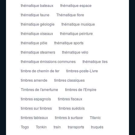
thématique bateaux
thématique espace
thématique faune
Thématique flore
thématique géologie
thématique musique
thématique oiseaux
thématique peinture
thématique pôle
thématique sports
thématique steamers
thématique vélo
thématique émissions communes
thématique îles
timbre de chemin de fer
timbres-poste-Livre
timbres amende
timbres classiques
Timbres de l'amertume
timbres de l'Empire
timbres espagnols
timbres fiscaux
timbres sur timbres
timbres suédois
timbres tableaux
timbres à surtaxe
Titanic
Togo
Tonkin
train
transports
truqués