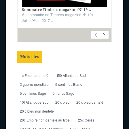
Sommaire Timbres magazine N° 19...
Au sommaire de Timbres magazine N° 191
Juillet/Aout 2017 ...
Mots-clés
1c Empire dentelé
1f50 Atlantique Sud
2 guerre mondiale
5 centimes Blanc
5 centimes Sage
5 francs Sage
10f Atlantique Sud
20 c bleu
20 c bleu dentelé
20 c bleu non dentelé
20c Empire non dentelé au type I
25c Cérès
50 c rouge Semeuse lignée
100 F Zéphir