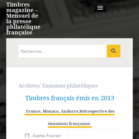
Timbres
magazine –
Mensuel de
la presse
philatélique
française
Qui sommes nous?
France, Monaco, Andorre
Expression française
Archives:
Emissions philatéliques
Timbres français émis en 2013
Europe
France, Monaco, Andorre
,
Rétrospective des
Outre-mer
émissions françaises
Agenda
Sophie Fournier