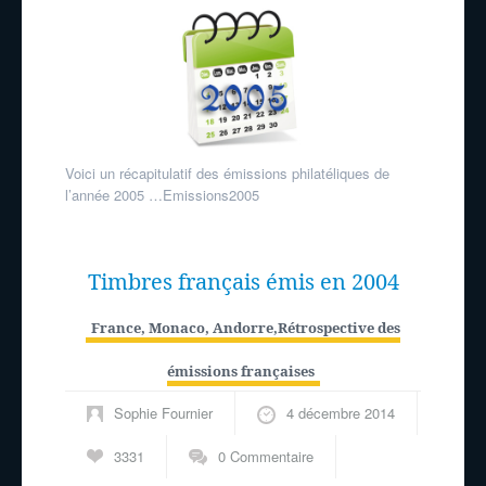
Voici un récapitulatif des émissions philatéliques de
l’année 2005 …Emissions2005
Timbres français émis en 2004
France, Monaco, Andorre
,
Rétrospective des
émissions françaises
Sophie Fournier
4 décembre 2014
3331
0 Commentaire