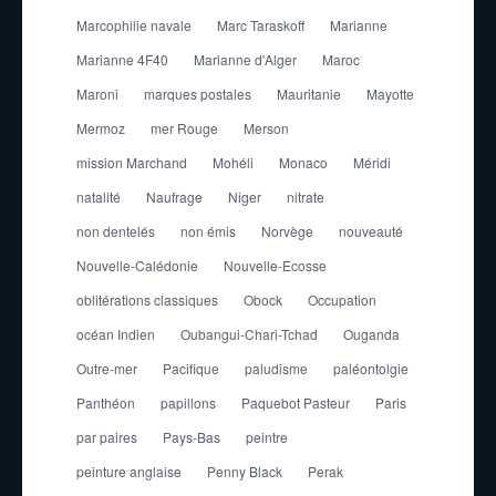
Marcophilie navale
Marc Taraskoff
Marianne
Marianne 4F40
Marianne d'Alger
Maroc
Maroni
marques postales
Mauritanie
Mayotte
Mermoz
mer Rouge
Merson
mission Marchand
Mohéli
Monaco
Méridi
natalité
Naufrage
Niger
nitrate
non dentelés
non émis
Norvège
nouveauté
Nouvelle-Calédonie
Nouvelle-Ecosse
oblitérations classiques
Obock
Occupation
océan Indien
Oubangui-Chari-Tchad
Ouganda
Outre-mer
Pacifique
paludisme
paléontolgie
Panthéon
papillons
Paquebot Pasteur
Paris
par paires
Pays-Bas
peintre
peinture anglaise
Penny Black
Perak