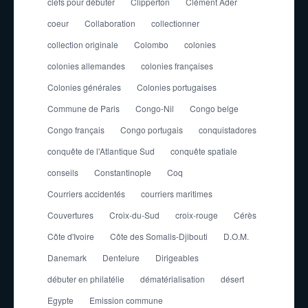
clefs pour débuter
Clipperton
Clément Ader
coeur
Collaboration
collectionner
collection originale
Colombo
colonies
colonies allemandes
colonies françaises
Colonies générales
Colonies portugaises
Commune de Paris
Congo-Nil
Congo belge
Congo français
Congo portugais
conquistadores
conquête de l'Atlantique Sud
conquête spatiale
conseils
Constantinople
Coq
Courriers accidentés
courriers maritimes
Couvertures
Croix-du-Sud
croix-rouge
Cérès
Côte d'Ivoire
Côte des Somalis-Djibouti
D.O.M.
Danemark
Dentelure
Dirigeables
débuter en philatélie
dématérialisation
désert
Egypte
Emission commune