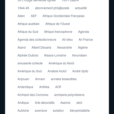
1944-45
abonnement phil@poste
actualité
Aden
AEF
Afrique-Occidentale Française
Afrique australe
Afrique de l'Ouest
Afrique du Sud
Afrique francophone
Agenda
Agenda des collectionneurs
Air bleu
Air France
Aland
Albert Decaris
Alexandrie
Algérie
Alphée Dubois
Alsace-Lorraine
Amundsen
amusante collecte
Amérique du Nord
Amérique du Sud
Anatole Hulot
André Spitz
Anjouan
Annam
années bissextiles
Antarctique
Antilles
AOF
Archipel des Comores
archipels polynésiens
Arctique
Arts décoratifs
Assinie
atoll
Autriche
aventure
aviation
Aérophilatlélie