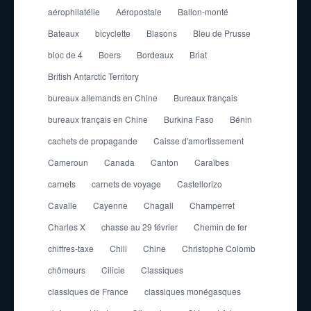
aérophilatélie
Aéropostale
Ballon-monté
Bateaux
bicyclette
Blasons
Bleu de Prusse
bloc de 4
Boers
Bordeaux
Briat
British Antarctic Territory
bureaux allemands en Chine
Bureaux français
bureaux français en Chine
Burkina Faso
Bénin
cachets de propagande
Caisse d'amortissement
Cameroun
Canada
Canton
Caraïbes
carnets
carnets de voyage
Castellorizo
Cavalle
Cayenne
Chagall
Champerret
Charles X
chasse au 29 février
Chemin de fer
chiffres-taxe
Chili
Chine
Christophe Colomb
chômeurs
Cilicie
Classiques
classiques de France
classiques monégasques