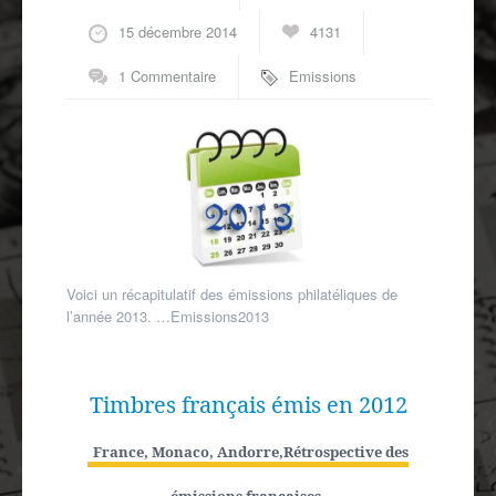
Autres spécialités
15 décembre 2014
4131
Mon compte
1 Commentaire
Emissions
philatéliques
Voici un récapitulatif des émissions philatéliques de
l’année 2013. …Emissions2013
Timbres français émis en 2012
France, Monaco, Andorre
,
Rétrospective des
émissions françaises