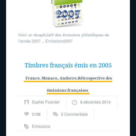
Voici un récapitulatif des émissions philatéliques de
l’année 2007 …Emissions2007
Timbres français émis en 2005
France, Monaco, Andorre
,
Rétrospective des
émissions françaises
Sophie Fournier
8 décembre 2014
3198
0 Commentaire
Emissions
philatéliques