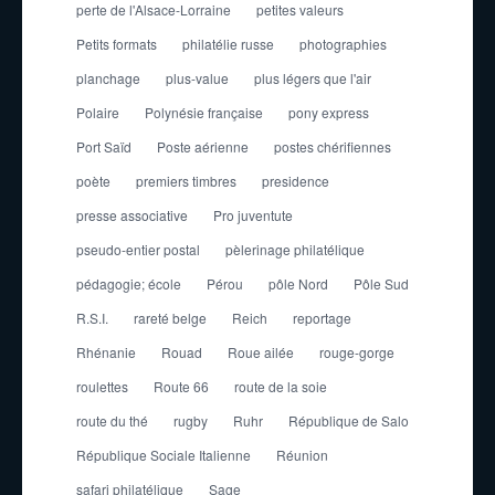
perte de l'Alsace-Lorraine
petites valeurs
Petits formats
philatélie russe
photographies
planchage
plus-value
plus légers que l'air
Polaire
Polynésie française
pony express
Port Saïd
Poste aérienne
postes chérifiennes
poète
premiers timbres
presidence
presse associative
Pro juventute
pseudo-entier postal
pèlerinage philatélique
pédagogie; école
Pérou
pôle Nord
Pôle Sud
R.S.I.
rareté belge
Reich
reportage
Rhénanie
Rouad
Roue ailée
rouge-gorge
roulettes
Route 66
route de la soie
route du thé
rugby
Ruhr
République de Salo
République Sociale Italienne
Réunion
safari philatélique
Sage