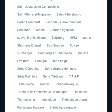
Saint-Jacques de Compostelle
Saint-Pierre-et-Miquelon
Saint-Pétersbourg
Sarah Bernhardt
Seconde Guerre mondiale
Semeuse
Slania
Soudan égyptien
souvenir philatélique
Spitzberg
SPM
sports
Stéphane Dugast
Sud-Soudan
Suisse
surchargés
Surchargés du Richelieu
sur taxe
Svalbard
Sénégal
série belge
Série Célébrités
Série Grands Hommes
Série Palmiers
Série Tableaux
T.A.A.F.
Taille-douce
Tanger
Tchécoslovaquie
Territoire de l'Antarctique Britannique
Thaïlande
Thermalisme
thématique
Thématique arbres
thématique bateaux
thématique espace