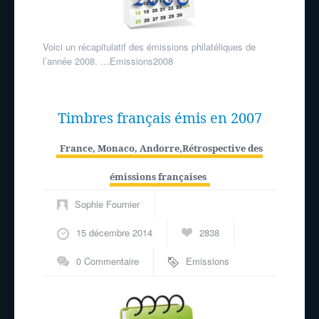
Voici un récapitulatif des émissions philatéliques de
l’année 2008. …Emissions2008
Timbres français émis en 2007
France, Monaco, Andorre
,
Rétrospective des
émissions françaises
Sophie Fournier
15 décembre 2014
2838
0 Commentaire
Emissions
philatéliques