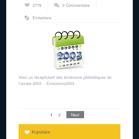
2779
0 Commentaire
Emissions
philatéliques
Voici un récapitulatif des émissions philatéliques de
l’année 2003 …Emissions2003
1
2
Next
Populaire