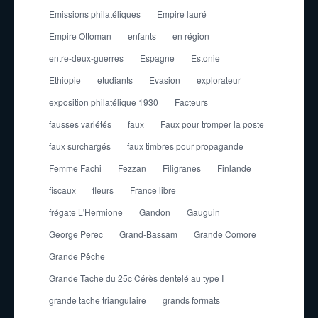
Emissions philatéliques
Empire lauré
Empire Ottoman
enfants
en région
entre-deux-guerres
Espagne
Estonie
Ethiopie
etudiants
Evasion
explorateur
exposition philatélique 1930
Facteurs
fausses variétés
faux
Faux pour tromper la poste
faux surchargés
faux timbres pour propagande
Femme Fachi
Fezzan
Filigranes
Finlande
fiscaux
fleurs
France libre
frégate L'Hermione
Gandon
Gauguin
George Perec
Grand-Bassam
Grande Comore
Grande Pêche
Grande Tache du 25c Cérès dentelé au type I
grande tache triangulaire
grands formats