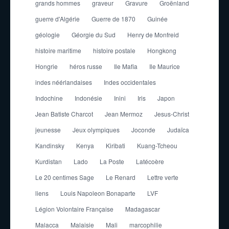
grands hommes
graveur
Gravure
Groënland
guerre d'Algérie
Guerre de 1870
Guinée
géologie
Géorgie du Sud
Henry de Monfreid
histoire maritime
histoire postale
Hongkong
Hongrie
héros russe
Ile Mafia
Ile Maurice
indes néérlandaises
Indes occidentales
Indochine
Indonésie
Inini
Iris
Japon
Jean Batiste Charcot
Jean Mermoz
Jesus-Christ
jeunesse
Jeux olympiques
Joconde
Judaïca
Kandinsky
Kenya
Kiribati
Kuang-Tcheou
Kurdistan
Lado
La Poste
Latécoère
Le 20 centimes Sage
Le Renard
Lettre verte
liens
Louis Napoleon Bonaparte
LVF
Légion Volontaire Française
Madagascar
Malacca
Malaisie
Mali
marcophilie