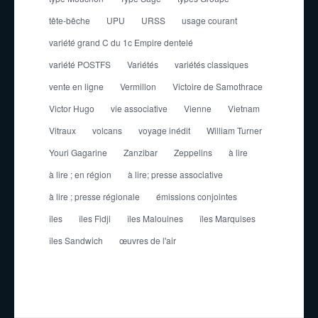
tête-bêche
UPU
URSS
usage courant
variété grand C du 1c Empire dentelé
variété POSTFS
Variétés
variétés classiques
vente en ligne
Vermillon
Victoire de Samothrace
Victor Hugo
vie associative
Vienne
Vietnam
Vitraux
volcans
voyage inédit
William Turner
Youri Gagarine
Zanzibar
Zeppelins
à lire
à lire ; en région
à lire; presse associative
à lire ; presse régionale
émissions conjointes
îles
îles Fidji
îles Malouines
îles Marquises
îles Sandwich
œuvres de l'air