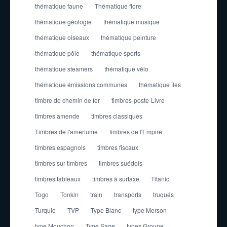
thématique faune
Thématique flore
thématique géologie
thématique musique
thématique oiseaux
thématique peinture
thématique pôle
thématique sports
thématique steamers
thématique vélo
thématique émissions communes
thématique îles
timbre de chemin de fer
timbres-poste-Livre
timbres amende
timbres classiques
Timbres de l'amertume
timbres de l'Empire
timbres espagnols
timbres fiscaux
timbres sur timbres
timbres suédois
timbres tableaux
timbres à surtaxe
Titanic
Togo
Tonkin
train
transports
truqués
Turquie
TVP
Type Blanc
type Merson
type Mouchon
Type Sage
types Groupe