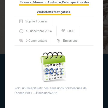
France, Monaco, Andorre
,
Rétrospective des
émissions françaises
Sophie Fournier
15 décembre 2014
3305
0 Commentaire
Emissions
philatéliques
Voici un récapitulatif des émissions philatéliques de
l’année 2011 …Emissions2011