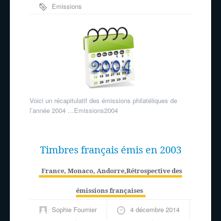
Emissions
philatéliques
Voici un récapitulatif des émissions philatéliques de
l’année 2004 …Emissions2004
Timbres français émis en 2003
France, Monaco, Andorre
,
Rétrospective des
émissions françaises
Sophie Fournier
4 décembre 2014