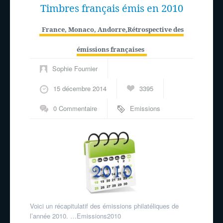
Timbres français émis en 2010
France, Monaco, Andorre
,
Rétrospective des
émissions françaises
Sophie Fournier
15 décembre 2014
3395
0 Commentaire
Emissions
philatéliques
Voici un récapitulatif des émissions philatéliques de
l’année 2010. …Emissions2010