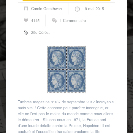
Autres spécialités
Carole Gerothwohl
19 mai 2015
Mon compte
4145
1 Commentaire
25c Cérès
,
Cérès
,
classiques de
France
Timbres magazine n°137 de septembre 2012 Incroyable
mais vrai ! Cette annonce peut paraître incongrue, or
elle ne l’est pas le moins du monde comme nous allons
le démontrer Situons-nous en 1871, la France sort
d’une lourde défaite contre la Prusse, Napoléon III est
capturé et l’opposition française proclame la IIIe