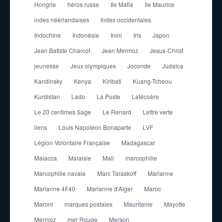
Hongrie
héros russe
Ile Mafia
Ile Maurice
indes néérlandaises
Indes occidentales
Indochine
Indonésie
Inini
Iris
Japon
Jean Batiste Charcot
Jean Mermoz
Jesus-Christ
jeunesse
Jeux olympiques
Joconde
Judaïca
Kandinsky
Kenya
Kiribati
Kuang-Tcheou
Kurdistan
Lado
La Poste
Latécoère
Le 20 centimes Sage
Le Renard
Lettre verte
liens
Louis Napoleon Bonaparte
LVF
Légion Volontaire Française
Madagascar
Malacca
Malaisie
Mali
marcophilie
Marcophilie navale
Marc Taraskoff
Marianne
Marianne 4F40
Marianne d'Alger
Maroc
Maroni
marques postales
Mauritanie
Mayotte
Mermoz
mer Rouge
Merson