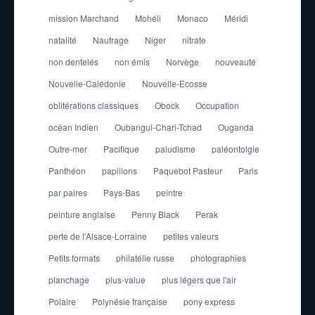
mission Marchand
Mohéli
Monaco
Méridi
natalité
Naufrage
Niger
nitrate
non dentelés
non émis
Norvège
nouveauté
Nouvelle-Calédonie
Nouvelle-Ecosse
oblitérations classiques
Obock
Occupation
océan Indien
Oubangui-Chari-Tchad
Ouganda
Outre-mer
Pacifique
paludisme
paléontolgie
Panthéon
papillons
Paquebot Pasteur
Paris
par paires
Pays-Bas
peintre
peinture anglaise
Penny Black
Perak
perte de l'Alsace-Lorraine
petites valeurs
Petits formats
philatélie russe
photographies
planchage
plus-value
plus légers que l'air
Polaire
Polynésie française
pony express