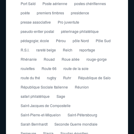
Port Saïd
Poste aérienne
postes chérifiennes
poète
premiers timbres
presidence
presse associative
Pro juventute
pseudo-entier postal
pèlerinage philatélique
pédagogie; école
Pérou
pôle Nord
Pôle Sud
R.S.I.
rareté belge
Reich
reportage
Rhénanie
Rouad
Roue ailée
rouge-gorge
roulettes
Route 66
route de la soie
route du thé
rugby
Ruhr
République de Salo
République Sociale Italienne
Réunion
safari philatélique
Sage
Saint-Jacques de Compostelle
Saint-Pierre-et-Miquelon
Saint-Pétersbourg
Sarah Bernhardt
Seconde Guerre mondiale
Semeuse
Slania
Soudan égyptien