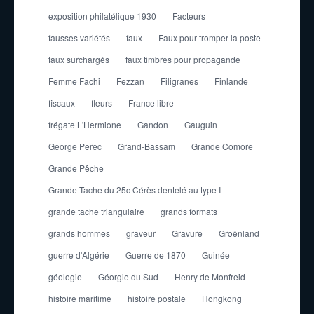
exposition philatélique 1930
Facteurs
fausses variétés
faux
Faux pour tromper la poste
faux surchargés
faux timbres pour propagande
Femme Fachi
Fezzan
Filigranes
Finlande
fiscaux
fleurs
France libre
frégate L'Hermione
Gandon
Gauguin
George Perec
Grand-Bassam
Grande Comore
Grande Pêche
Grande Tache du 25c Cérès dentelé au type I
grande tache triangulaire
grands formats
grands hommes
graveur
Gravure
Groënland
guerre d'Algérie
Guerre de 1870
Guinée
géologie
Géorgie du Sud
Henry de Monfreid
histoire maritime
histoire postale
Hongkong