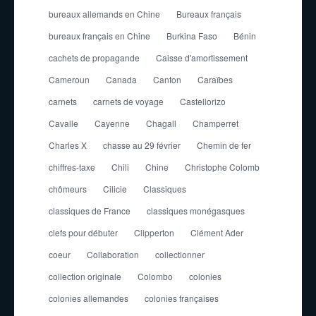
bureaux allemands en Chine
Bureaux français
bureaux français en Chine
Burkina Faso
Bénin
cachets de propagande
Caisse d'amortissement
Cameroun
Canada
Canton
Caraïbes
carnets
carnets de voyage
Castellorizo
Cavalle
Cayenne
Chagall
Champerret
Charles X
chasse au 29 février
Chemin de fer
chiffres-taxe
Chili
Chine
Christophe Colomb
chômeurs
Cilicie
Classiques
classiques de France
classiques monégasques
clefs pour débuter
Clipperton
Clément Ader
coeur
Collaboration
collectionner
collection originale
Colombo
colonies
colonies allemandes
colonies françaises