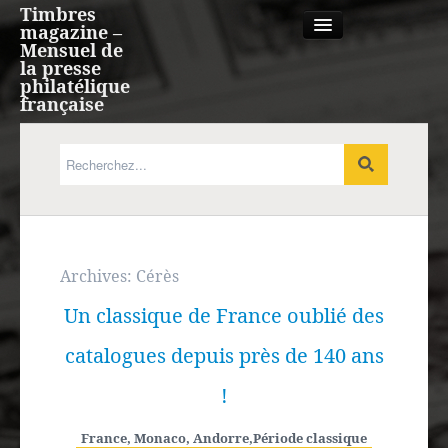
Timbres
magazine –
Mensuel de
la presse
philatélique
française
Qui sommes nous?
France, Monaco, Andorre
Expression française
Archives:
Cérès
Un classique de France oublié des
Europe
catalogues depuis près de 140 ans
Outre-mer
!
Agenda
France, Monaco, Andorre
,
Période classique