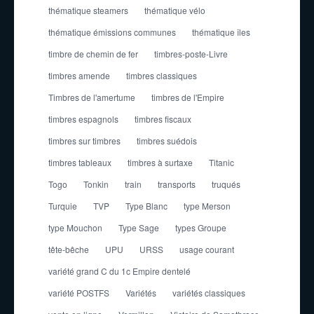
thématique steamers
thématique vélo
thématique émissions communes
thématique îles
timbre de chemin de fer
timbres-poste-Livre
timbres amende
timbres classiques
Timbres de l'amertume
timbres de l'Empire
timbres espagnols
timbres fiscaux
timbres sur timbres
timbres suédois
timbres tableaux
timbres à surtaxe
Titanic
Togo
Tonkin
train
transports
truqués
Turquie
TVP
Type Blanc
type Merson
type Mouchon
Type Sage
types Groupe
tête-bêche
UPU
URSS
usage courant
variété grand C du 1c Empire dentelé
variété POSTFS
Variétés
variétés classiques