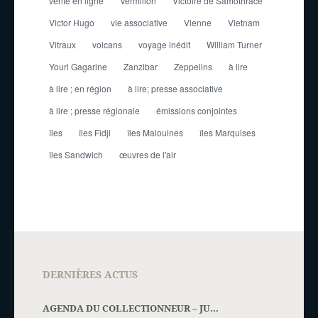
vente en ligne
Vermillon
Victoire de Samothrace
Victor Hugo
vie associative
Vienne
Vietnam
Vitraux
volcans
voyage inédit
William Turner
Youri Gagarine
Zanzibar
Zeppelins
à lire
à lire ; en région
à lire; presse associative
à lire ; presse régionale
émissions conjointes
îles
îles Fidji
îles Malouines
îles Marquises
îles Sandwich
œuvres de l'air
DERNIÈRES ACTUS
AGENDA DU COLLECTIONNEUR – JU...