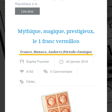
République à la
Lire plus
Mythique, magique, prestigieux,
le 1 franc vermillon
France, Monaco, Andorre
,
Période classique
Sophie Fournier
20 janvier 2015
4743
0 Commentaire
Cérès
,
Vermillon