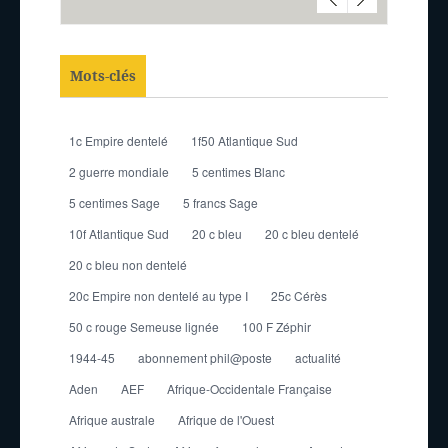
Mots-clés
1c Empire dentelé
1f50 Atlantique Sud
2 guerre mondiale
5 centimes Blanc
5 centimes Sage
5 francs Sage
10f Atlantique Sud
20 c bleu
20 c bleu dentelé
20 c bleu non dentelé
20c Empire non dentelé au type I
25c Cérès
50 c rouge Semeuse lignée
100 F Zéphir
1944-45
abonnement phil@poste
actualité
Aden
AEF
Afrique-Occidentale Française
Afrique australe
Afrique de l'Ouest