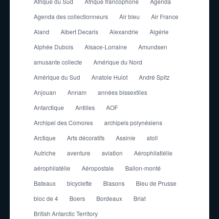
Afrique du Sud
Afrique francophone
Agenda
Agenda des collectionneurs
Air bleu
Air France
Aland
Albert Decaris
Alexandrie
Algérie
Alphée Dubois
Alsace-Lorraine
Amundsen
amusante collecte
Amérique du Nord
Amérique du Sud
Anatole Hulot
André Spitz
Anjouan
Annam
années bissextiles
Antarctique
Antilles
AOF
Archipel des Comores
archipels polynésiens
Arctique
Arts décoratifs
Assinie
atoll
Autriche
aventure
aviation
Aérophilatlélie
aérophilatélie
Aéropostale
Ballon-monté
Bateaux
bicyclette
Blasons
Bleu de Prusse
bloc de 4
Boers
Bordeaux
Briat
British Antarctic Territory