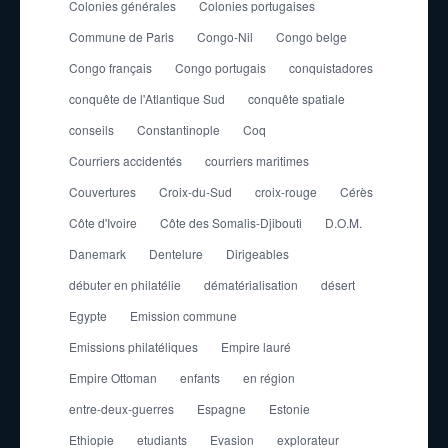
Colonies générales
Colonies portugaises
Commune de Paris
Congo-Nil
Congo belge
Congo français
Congo portugais
conquistadores
conquête de l'Atlantique Sud
conquête spatiale
conseils
Constantinople
Coq
Courriers accidentés
courriers maritimes
Couvertures
Croix-du-Sud
croix-rouge
Cérès
Côte d'Ivoire
Côte des Somalis-Djibouti
D.O.M.
Danemark
Dentelure
Dirigeables
débuter en philatélie
dématérialisation
désert
Egypte
Emission commune
Emissions philatéliques
Empire lauré
Empire Ottoman
enfants
en région
entre-deux-guerres
Espagne
Estonie
Ethiopie
etudiants
Evasion
explorateur