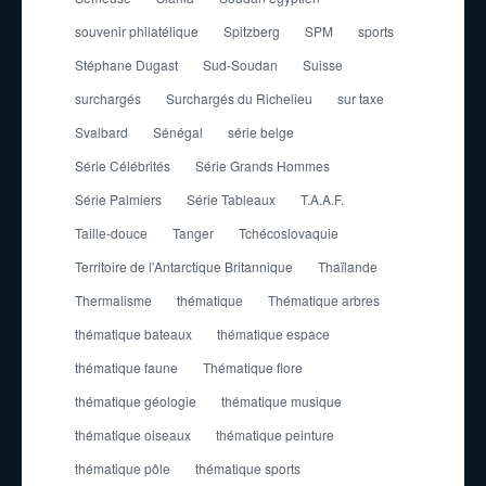
souvenir philatélique
Spitzberg
SPM
sports
Stéphane Dugast
Sud-Soudan
Suisse
surchargés
Surchargés du Richelieu
sur taxe
Svalbard
Sénégal
série belge
Série Célébrités
Série Grands Hommes
Série Palmiers
Série Tableaux
T.A.A.F.
Taille-douce
Tanger
Tchécoslovaquie
Territoire de l'Antarctique Britannique
Thaïlande
Thermalisme
thématique
Thématique arbres
thématique bateaux
thématique espace
thématique faune
Thématique flore
thématique géologie
thématique musique
thématique oiseaux
thématique peinture
thématique pôle
thématique sports