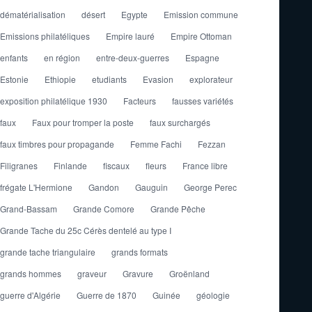
dématérialisation
désert
Egypte
Emission commune
Emissions philatéliques
Empire lauré
Empire Ottoman
enfants
en région
entre-deux-guerres
Espagne
Estonie
Ethiopie
etudiants
Evasion
explorateur
exposition philatélique 1930
Facteurs
fausses variétés
faux
Faux pour tromper la poste
faux surchargés
faux timbres pour propagande
Femme Fachi
Fezzan
Filigranes
Finlande
fiscaux
fleurs
France libre
frégate L'Hermione
Gandon
Gauguin
George Perec
Grand-Bassam
Grande Comore
Grande Pêche
Grande Tache du 25c Cérès dentelé au type I
grande tache triangulaire
grands formats
grands hommes
graveur
Gravure
Groënland
guerre d'Algérie
Guerre de 1870
Guinée
géologie