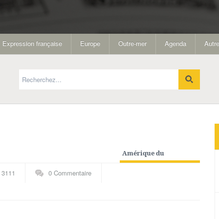
Expression française
Europe
Outre-mer
Agenda
Autre
Amérique du
Nord
,
Etats-Unis
,
Outre-
3111
0 Commentaire
mer