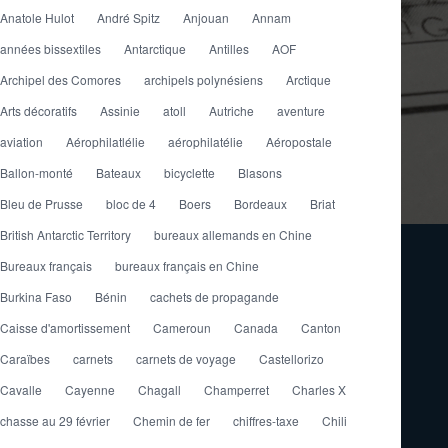
Anatole Hulot
André Spitz
Anjouan
Annam
années bissextiles
Antarctique
Antilles
AOF
Archipel des Comores
archipels polynésiens
Arctique
Arts décoratifs
Assinie
atoll
Autriche
aventure
aviation
Aérophilatlélie
aérophilatélie
Aéropostale
Ballon-monté
Bateaux
bicyclette
Blasons
Bleu de Prusse
bloc de 4
Boers
Bordeaux
Briat
British Antarctic Territory
bureaux allemands en Chine
Bureaux français
bureaux français en Chine
Burkina Faso
Bénin
cachets de propagande
Caisse d'amortissement
Cameroun
Canada
Canton
Caraïbes
carnets
carnets de voyage
Castellorizo
Cavalle
Cayenne
Chagall
Champerret
Charles X
chasse au 29 février
Chemin de fer
chiffres-taxe
Chili