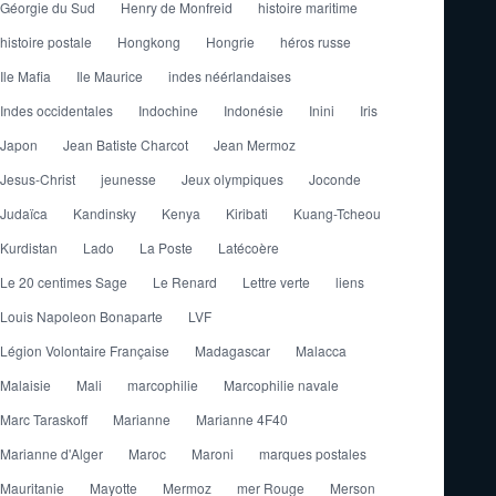
Géorgie du Sud
Henry de Monfreid
histoire maritime
histoire postale
Hongkong
Hongrie
héros russe
Ile Mafia
Ile Maurice
indes néérlandaises
Indes occidentales
Indochine
Indonésie
Inini
Iris
Japon
Jean Batiste Charcot
Jean Mermoz
Jesus-Christ
jeunesse
Jeux olympiques
Joconde
Judaïca
Kandinsky
Kenya
Kiribati
Kuang-Tcheou
Kurdistan
Lado
La Poste
Latécoère
Le 20 centimes Sage
Le Renard
Lettre verte
liens
Louis Napoleon Bonaparte
LVF
Légion Volontaire Française
Madagascar
Malacca
Malaisie
Mali
marcophilie
Marcophilie navale
Marc Taraskoff
Marianne
Marianne 4F40
Marianne d'Alger
Maroc
Maroni
marques postales
Mauritanie
Mayotte
Mermoz
mer Rouge
Merson