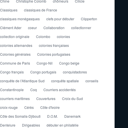
Chine
Christophe Colomb
chômeurs
Cilicie
Classiques
classiques de France
classiques monégasques
clefs pour débuter
Clipperton
Clément Ader
coeur
Collaboration
collectionner
collection originale
Colombo
colonies
colonies allemandes
colonies françaises
Colonies générales
Colonies portugaises
Commune de Paris
Congo-Nil
Congo belge
Congo français
Congo portugais
conquistadores
conquête de l'Atlantique Sud
conquête spatiale
conseils
Constantinople
Coq
Courriers accidentés
courriers maritimes
Couvertures
Croix-du-Sud
croix-rouge
Cérès
Côte d'Ivoire
Côte des Somalis-Djibouti
D.O.M.
Danemark
Dentelure
Dirigeables
débuter en philatélie