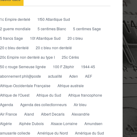
1c Empire dentelé
1f50 Atlantique Sud
2 guerre mondiale
5 centimes Blanc
5 centimes Sage
5 francs Sage
10f Atlantique Sud
20 c bleu
20 c bleu dentelé
20 c bleu non dentelé
20c Empire non dentelé au type I
25c Cérès
50 c rouge Semeuse lignée
100 F Zéphir
1944-45
abonnement phil@poste
actualité
Aden
AEF
Afrique-Occidentale Française
Afrique australe
Afrique de l'Ouest
Afrique du Sud
Afrique francophone
Agenda
Agenda des collectionneurs
Air bleu
Air France
Aland
Albert Decaris
Alexandrie
Algérie
Alphée Dubois
Alsace-Lorraine
Amundsen
amusante collecte
Amérique du Nord
Amérique du Sud