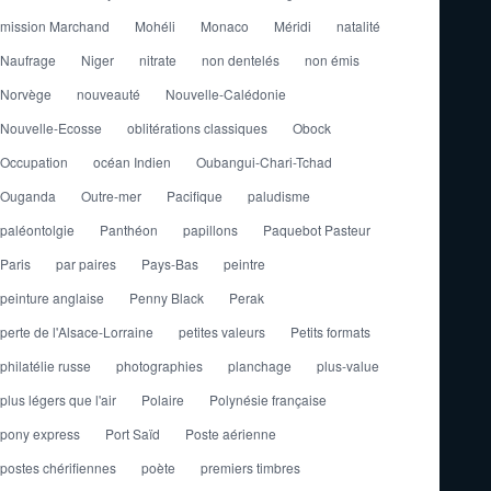
mission Marchand
Mohéli
Monaco
Méridi
natalité
Naufrage
Niger
nitrate
non dentelés
non émis
Norvège
nouveauté
Nouvelle-Calédonie
Nouvelle-Ecosse
oblitérations classiques
Obock
Occupation
océan Indien
Oubangui-Chari-Tchad
Ouganda
Outre-mer
Pacifique
paludisme
paléontolgie
Panthéon
papillons
Paquebot Pasteur
Paris
par paires
Pays-Bas
peintre
peinture anglaise
Penny Black
Perak
perte de l'Alsace-Lorraine
petites valeurs
Petits formats
philatélie russe
photographies
planchage
plus-value
plus légers que l'air
Polaire
Polynésie française
pony express
Port Saïd
Poste aérienne
postes chérifiennes
poète
premiers timbres