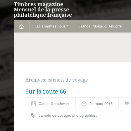
Timbres magazine –
Mensuel de la presse
philatélique française
Qui sommes nous?
France, Monaco, Andorre
Archives:
carnets de voyage
Sur la route 66
Carole Gerothwohl
24 mars 2015
carnets de voyage
,
photographies
,
Route 66
,
Stéphane Dugast