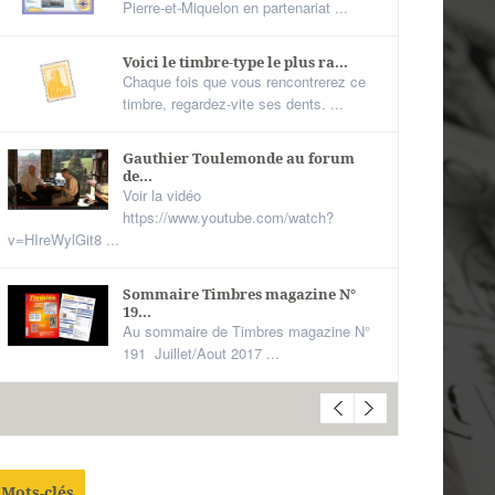
Pierre-et-Miquelon en partenariat ...
Voici le timbre-type le plus ra...
Chaque fois que vous rencontrerez ce
timbre, regardez-vite ses dents. ...
Gauthier Toulemonde au forum
de...
Voir la vidéo
https://www.youtube.com/watch?
v=HIreWylGit8 ...
Sommaire Timbres magazine N°
19...
Au sommaire de Timbres magazine N°
191 Juillet/Aout 2017 ...
Mots-clés