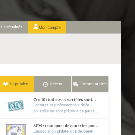
s spécialités
Mon compte
Populaire
Récent
Commentaires
Ces 10 timbres et variétés sont...
Lecteurs et professionnels de la
philatélie se sont prêtés à ce jeu fa...
SPM : transport de courrier par...
L’association philatélique de Saint-