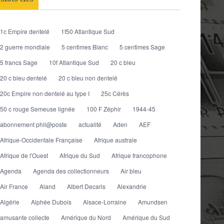
1c Empire dentelé
1f50 Atlantique Sud
2 guerre mondiale
5 centimes Blanc
5 centimes Sage
5 francs Sage
10f Atlantique Sud
20 c bleu
20 c bleu dentelé
20 c bleu non dentelé
20c Empire non dentelé au type I
25c Cérès
50 c rouge Semeuse lignée
100 F Zéphir
1944-45
abonnement phil@poste
actualité
Aden
AEF
Afrique-Occidentale Française
Afrique australe
Afrique de l'Ouest
Afrique du Sud
Afrique francophone
Agenda
Agenda des collectionneurs
Air bleu
Air France
Aland
Albert Decaris
Alexandrie
Algérie
Alphée Dubois
Alsace-Lorraine
Amundsen
amusante collecte
Amérique du Nord
Amérique du Sud