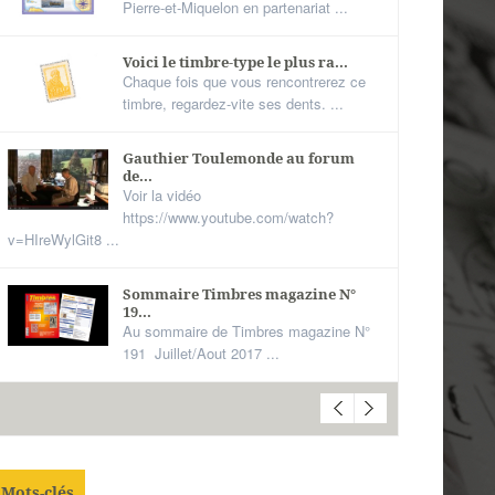
Pierre-et-Miquelon en partenariat ...
Voici le timbre-type le plus ra...
Chaque fois que vous rencontrerez ce
timbre, regardez-vite ses dents. ...
Gauthier Toulemonde au forum
de...
Voir la vidéo
https://www.youtube.com/watch?
v=HIreWylGit8 ...
Sommaire Timbres magazine N°
19...
Au sommaire de Timbres magazine N°
191 Juillet/Aout 2017 ...
Mots-clés