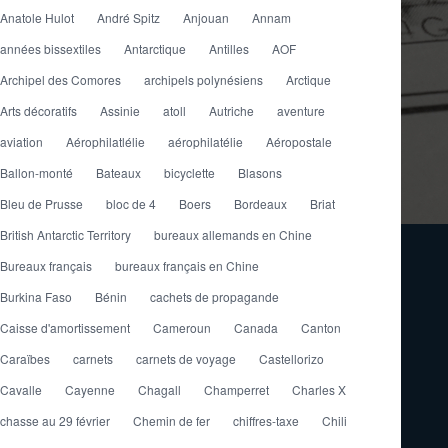
Anatole Hulot
André Spitz
Anjouan
Annam
années bissextiles
Antarctique
Antilles
AOF
Archipel des Comores
archipels polynésiens
Arctique
Arts décoratifs
Assinie
atoll
Autriche
aventure
aviation
Aérophilatlélie
aérophilatélie
Aéropostale
Ballon-monté
Bateaux
bicyclette
Blasons
Bleu de Prusse
bloc de 4
Boers
Bordeaux
Briat
British Antarctic Territory
bureaux allemands en Chine
Bureaux français
bureaux français en Chine
Burkina Faso
Bénin
cachets de propagande
Caisse d'amortissement
Cameroun
Canada
Canton
Caraïbes
carnets
carnets de voyage
Castellorizo
Cavalle
Cayenne
Chagall
Champerret
Charles X
chasse au 29 février
Chemin de fer
chiffres-taxe
Chili