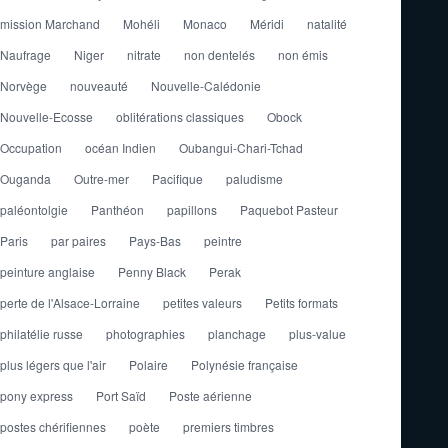
mission Marchand
Mohéli
Monaco
Méridi
natalité
Naufrage
Niger
nitrate
non dentelés
non émis
Norvège
nouveauté
Nouvelle-Calédonie
Nouvelle-Ecosse
oblitérations classiques
Obock
Occupation
océan Indien
Oubangui-Chari-Tchad
Ouganda
Outre-mer
Pacifique
paludisme
paléontolgie
Panthéon
papillons
Paquebot Pasteur
Paris
par paires
Pays-Bas
peintre
peinture anglaise
Penny Black
Perak
perte de l'Alsace-Lorraine
petites valeurs
Petits formats
philatélie russe
photographies
planchage
plus-value
plus légers que l'air
Polaire
Polynésie française
pony express
Port Saïd
Poste aérienne
postes chérifiennes
poète
premiers timbres