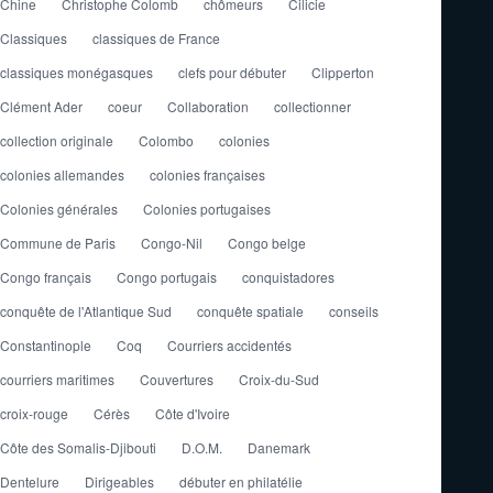
Chine
Christophe Colomb
chômeurs
Cilicie
Classiques
classiques de France
classiques monégasques
clefs pour débuter
Clipperton
Clément Ader
coeur
Collaboration
collectionner
collection originale
Colombo
colonies
colonies allemandes
colonies françaises
Colonies générales
Colonies portugaises
Commune de Paris
Congo-Nil
Congo belge
Congo français
Congo portugais
conquistadores
conquête de l'Atlantique Sud
conquête spatiale
conseils
Constantinople
Coq
Courriers accidentés
courriers maritimes
Couvertures
Croix-du-Sud
croix-rouge
Cérès
Côte d'Ivoire
Côte des Somalis-Djibouti
D.O.M.
Danemark
Dentelure
Dirigeables
débuter en philatélie