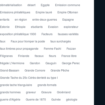
dématérialisation
désert
Egypte
Emission commune
Emissions philatéliques
Empire lauré
Empire Ottoman
enfants
en région
entre-deux-guerres
Espagne
Estonie
Ethiopie
etudiants
Evasion
explorateur
exposition philatélique 1930
Facteurs
fausses variétés
faux
Faux pour tromper la poste
faux surchargés
faux timbres pour propagande
Femme Fachi
Fezzan
Filigranes
Finlande
fiscaux
fleurs
France libre
frégate L'Hermione
Gandon
Gauguin
George Perec
Grand-Bassam
Grande Comore
Grande Pêche
Grande Tache du 25c Cérès dentelé au type I
grande tache triangulaire
grands formats
grands hommes
graveur
Gravure
Groënland
guerre d'Algérie
Guerre de 1870
Guinée
géologie