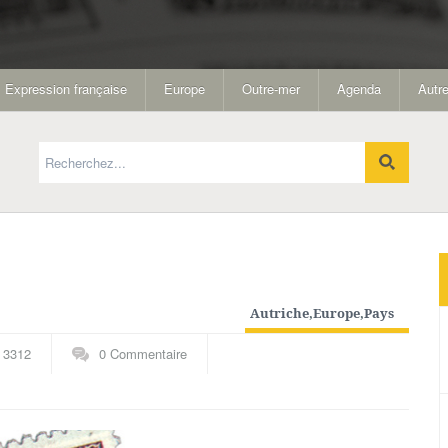
Expression française
Europe
Outre-mer
Agenda
Autre
Autriche
,
Europe
,
Pays
A-F
,
Thématiques
3312
0 Commentaire