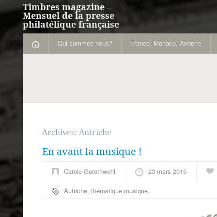
Timbres magazine –
Mensuel de la presse
philatélique française
Qui sommes nous?
France, Monaco, Andorre
Archives:
Autriche
En avant la musique !
Carole Gerothwohl
23 mars 2015
Autriche
,
thématique musique
,
Vienne