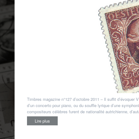
Timbres magazine n°127 d’octobre 2011 – Il suffit d’évoquer V
d’un concerto pour piano, ou du souffle lyrique d’une symphon
compositeurs célèbres furent de nationalité autrichienne, d’aut
Lire plus