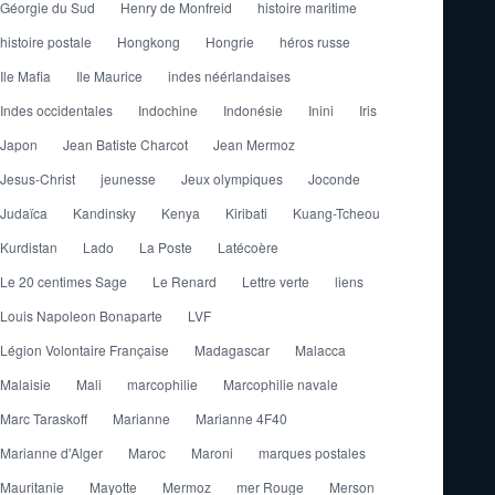
Géorgie du Sud
Henry de Monfreid
histoire maritime
histoire postale
Hongkong
Hongrie
héros russe
Ile Mafia
Ile Maurice
indes néérlandaises
Indes occidentales
Indochine
Indonésie
Inini
Iris
Japon
Jean Batiste Charcot
Jean Mermoz
Jesus-Christ
jeunesse
Jeux olympiques
Joconde
Judaïca
Kandinsky
Kenya
Kiribati
Kuang-Tcheou
Kurdistan
Lado
La Poste
Latécoère
Le 20 centimes Sage
Le Renard
Lettre verte
liens
Louis Napoleon Bonaparte
LVF
Légion Volontaire Française
Madagascar
Malacca
Malaisie
Mali
marcophilie
Marcophilie navale
Marc Taraskoff
Marianne
Marianne 4F40
Marianne d'Alger
Maroc
Maroni
marques postales
Mauritanie
Mayotte
Mermoz
mer Rouge
Merson