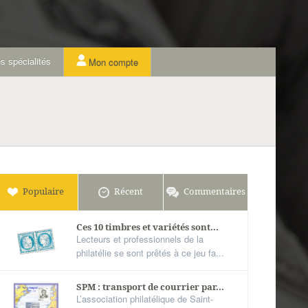
s spécialités
Mon compte
Populaire
Récent
Commentaires
Ces 10 timbres et variétés sont...
Lecteurs et professionnels de la
philatélie se sont prêtés à ce jeu fa...
SPM : transport de courrier par...
L’association philatélique de Saint-