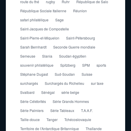
route du thé
rugby
Ruhr
République de Salo
République Sociale Italienne
Réunion
safari philatélique
Sage
Saint-Jacques de Compostelle
Saint-Pierre-et-Miquelon
Saint-Pétersbourg
Sarah Bernhardt
Seconde Guerre mondiale
Semeuse
Slania
Soudan égyptien
souvenir philatélique
Spitzberg
SPM
sports
Stéphane Dugast
Sud-Soudan
Suisse
surchargés
Surchargés du Richelieu
sur taxe
Svalbard
Sénégal
série belge
Série Célébrités
Série Grands Hommes
Série Palmiers
Série Tableaux
T.A.A.F.
Taille-douce
Tanger
Tchécoslovaquie
Territoire de l'Antarctique Britannique
Thaïlande