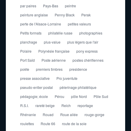
par paires
Pays-Bas
peintre
peinture anglaise
Penny Black
Perak
perte de l'Alsace-Lorraine
petites valeurs
Petits formats
philatélie russe
photographies
planchage
plus-value
plus légers que l'air
Polaire
Polynésie française
pony express
Port Saïd
Poste aérienne
postes chérifiennes
poète
premiers timbres
presidence
presse associative
Pro juventute
pseudo-entier postal
pèlerinage philatélique
pédagogie; école
Pérou
pôle Nord
Pôle Sud
R.S.I.
rareté belge
Reich
reportage
Rhénanie
Rouad
Roue ailée
rouge-gorge
roulettes
Route 66
route de la soie