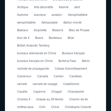
Arctique
Arts décoratifs
Assinie
atoll
Autriche
aventure
aviation
Aérophilatlélie
aérophilatélie
Aéropostale
Ballon-monté
Bateaux
bicyclette
Blasons
Bleu de Prusse
bloc de 4
Boers
Bordeaux
Briat
British Antarctic Territory
bureaux allemands en Chine
Bureaux français
bureaux français en Chine
Burkina Faso
Bénin
cachets de propagande
Caisse d'amortissement
Cameroun
Canada
Canton
Caraïbes
carnets
carnets de voyage
Castellorizo
Cavalle
Cayenne
Chagall
Champerret
Charles X
chasse au 29 février
Chemin de fer
chiffres-taxe
Chili
Chine
Christophe Colomb