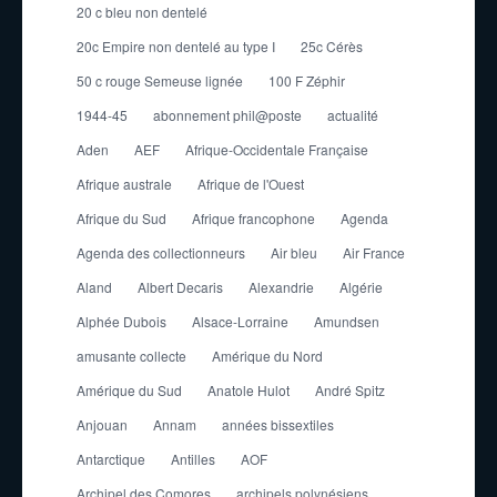
20 c bleu non dentelé
20c Empire non dentelé au type I
25c Cérès
50 c rouge Semeuse lignée
100 F Zéphir
1944-45
abonnement phil@poste
actualité
Aden
AEF
Afrique-Occidentale Française
Afrique australe
Afrique de l'Ouest
Afrique du Sud
Afrique francophone
Agenda
Agenda des collectionneurs
Air bleu
Air France
Aland
Albert Decaris
Alexandrie
Algérie
Alphée Dubois
Alsace-Lorraine
Amundsen
amusante collecte
Amérique du Nord
Amérique du Sud
Anatole Hulot
André Spitz
Anjouan
Annam
années bissextiles
Antarctique
Antilles
AOF
Archipel des Comores
archipels polynésiens