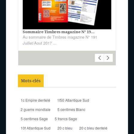
Sommaire Timbres magazine N° 19...
Au sommaire de Timbres magazine N° 191
Juillet/Aout 2017 ...
Mots-clés
1c Empire dentelé
1f50 Atlantique Sud
2 guerre mondiale
5 centimes Blanc
5 centimes Sage
5 francs Sage
10f Atlantique Sud
20 c bleu
20 c bleu dentelé