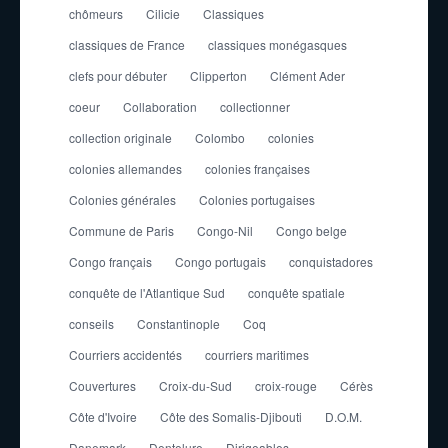
chômeurs
Cilicie
Classiques
classiques de France
classiques monégasques
clefs pour débuter
Clipperton
Clément Ader
coeur
Collaboration
collectionner
collection originale
Colombo
colonies
colonies allemandes
colonies françaises
Colonies générales
Colonies portugaises
Commune de Paris
Congo-Nil
Congo belge
Congo français
Congo portugais
conquistadores
conquête de l'Atlantique Sud
conquête spatiale
conseils
Constantinople
Coq
Courriers accidentés
courriers maritimes
Couvertures
Croix-du-Sud
croix-rouge
Cérès
Côte d'Ivoire
Côte des Somalis-Djibouti
D.O.M.
Danemark
Dentelure
Dirigeables