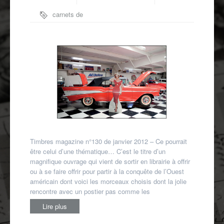
Autres spécialités
carnets de
Mon compte
voyage
,
photographies
,
Route 66
,
Stéphane Dugast
Timbres magazine n°130 de janvier 2012 – Ce pourrait
être celui d’une thématique… C’est le titre d’un
magnifique ouvrage qui vient de sortir en librairie à offrir
ou à se faire offrir pour partir à la conquête de l’Ouest
américain dont voici les morceaux choisis dont la jolie
rencontre avec un postier pas comme les
Lire plus