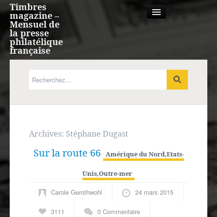
Timbres
magazine –
Mensuel de
la presse
philatélique
française
Qui sommes nous?
France, Monaco, Andorre
Expression française
Archives:
Stéphane Dugast
Sur la route 66
Europe
Amérique du Nord
,
Etats-
Unis
,
Outre-mer
Outre-mer
Carole Gerothwohl
24 mars 2015
Agenda
3111
0 Commentaire