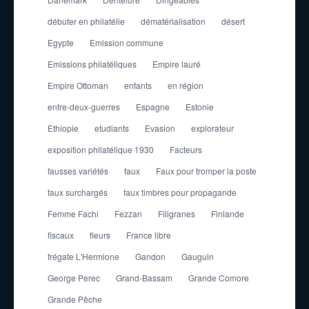
débuter en philatélie
dématérialisation
désert
Egypte
Emission commune
Emissions philatéliques
Empire lauré
Empire Ottoman
enfants
en région
entre-deux-guerres
Espagne
Estonie
Ethiopie
etudiants
Evasion
explorateur
exposition philatélique 1930
Facteurs
fausses variétés
faux
Faux pour tromper la poste
faux surchargés
faux timbres pour propagande
Femme Fachi
Fezzan
Filigranes
Finlande
fiscaux
fleurs
France libre
frégate L'Hermione
Gandon
Gauguin
George Perec
Grand-Bassam
Grande Comore
Grande Pêche