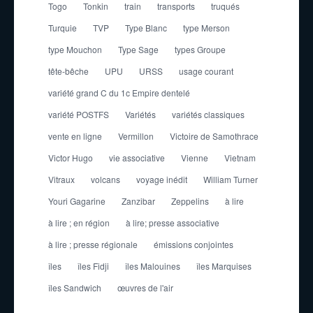
Togo
Tonkin
train
transports
truqués
Turquie
TVP
Type Blanc
type Merson
type Mouchon
Type Sage
types Groupe
tête-bêche
UPU
URSS
usage courant
variété grand C du 1c Empire dentelé
variété POSTFS
Variétés
variétés classiques
vente en ligne
Vermillon
Victoire de Samothrace
Victor Hugo
vie associative
Vienne
Vietnam
Vitraux
volcans
voyage inédit
William Turner
Youri Gagarine
Zanzibar
Zeppelins
à lire
à lire ; en région
à lire; presse associative
à lire ; presse régionale
émissions conjointes
îles
îles Fidji
îles Malouines
îles Marquises
îles Sandwich
œuvres de l'air