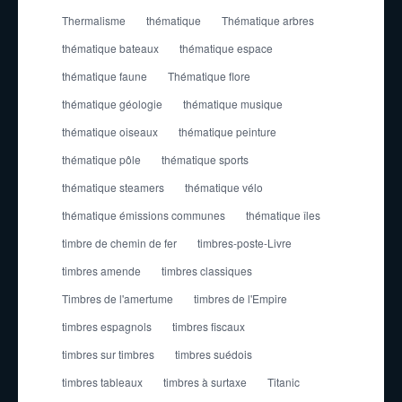
Thermalisme
thématique
Thématique arbres
thématique bateaux
thématique espace
thématique faune
Thématique flore
thématique géologie
thématique musique
thématique oiseaux
thématique peinture
thématique pôle
thématique sports
thématique steamers
thématique vélo
thématique émissions communes
thématique îles
timbre de chemin de fer
timbres-poste-Livre
timbres amende
timbres classiques
Timbres de l'amertume
timbres de l'Empire
timbres espagnols
timbres fiscaux
timbres sur timbres
timbres suédois
timbres tableaux
timbres à surtaxe
Titanic