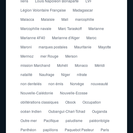
liens
Louis Napoleon Bonaparte
LVF
Légion Volontaire Française
Madagascar
Malacca
Malaisie
Mali
marcophilie
Marcophilie navale
Marc Taraskoff
Marianne
Marianne 4F40
Marianne d'Alger
Maroc
Maroni
marques postales
Mauritanie
Mayotte
Mermoz
mer Rouge
Merson
mission Marchand
Mohéli
Monaco
Méridi
natalité
Naufrage
Niger
nitrate
non dentelés
non émis
Norvège
nouveauté
Nouvelle-Calédonie
Nouvelle-Ecosse
oblitérations classiques
Obock
Occupation
océan Indien
Oubangui-Chari-Tchad
Ouganda
Outre-mer
Pacifique
paludisme
paléontolgie
Panthéon
papillons
Paquebot Pasteur
Paris