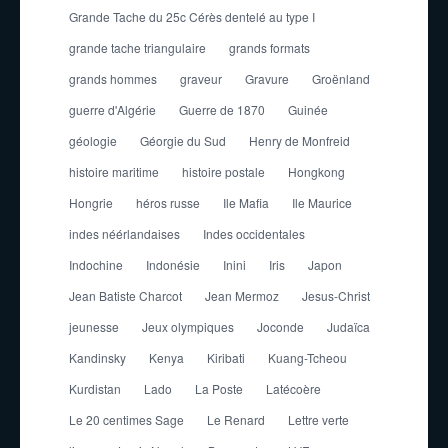
Grande Tache du 25c Cérès dentelé au type I
grande tache triangulaire
grands formats
grands hommes
graveur
Gravure
Groënland
guerre d'Algérie
Guerre de 1870
Guinée
géologie
Géorgie du Sud
Henry de Monfreid
histoire maritime
histoire postale
Hongkong
Hongrie
héros russe
Ile Mafia
Ile Maurice
indes néérlandaises
Indes occidentales
Indochine
Indonésie
Inini
Iris
Japon
Jean Batiste Charcot
Jean Mermoz
Jesus-Christ
jeunesse
Jeux olympiques
Joconde
Judaïca
Kandinsky
Kenya
Kiribati
Kuang-Tcheou
Kurdistan
Lado
La Poste
Latécoère
Le 20 centimes Sage
Le Renard
Lettre verte