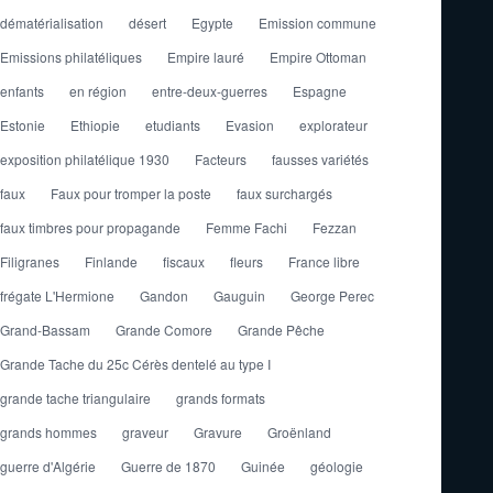
dématérialisation
désert
Egypte
Emission commune
Emissions philatéliques
Empire lauré
Empire Ottoman
enfants
en région
entre-deux-guerres
Espagne
Estonie
Ethiopie
etudiants
Evasion
explorateur
exposition philatélique 1930
Facteurs
fausses variétés
faux
Faux pour tromper la poste
faux surchargés
faux timbres pour propagande
Femme Fachi
Fezzan
Filigranes
Finlande
fiscaux
fleurs
France libre
frégate L'Hermione
Gandon
Gauguin
George Perec
Grand-Bassam
Grande Comore
Grande Pêche
Grande Tache du 25c Cérès dentelé au type I
grande tache triangulaire
grands formats
grands hommes
graveur
Gravure
Groënland
guerre d'Algérie
Guerre de 1870
Guinée
géologie