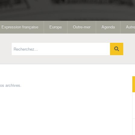
Expression française
Europe
Outre-mer
Agenda
Autre
os archives.