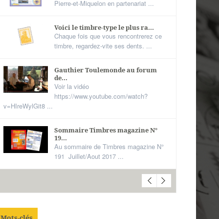
Pierre-et-Miquelon en partenariat ...
Voici le timbre-type le plus ra...
Chaque fois que vous rencontrerez ce
timbre, regardez-vite ses dents. ...
Gauthier Toulemonde au forum
de...
Voir la vidéo
https://www.youtube.com/watch?
v=HIreWylGit8 ...
Sommaire Timbres magazine N°
19...
Au sommaire de Timbres magazine N°
191 Juillet/Aout 2017 ...
Mots-clés