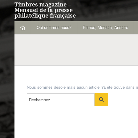
Timbres magazine –
Mensuel de la presse
philatélique française
Qui sommes nous?
France, Monaco, Andorre
Nous sommes désolé mais aucun article n'a été trouvé dans n