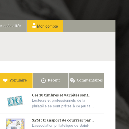
s spécialités
Mon compte
Populaire
Récent
Commentaires
Ces 10 timbres et variétés sont...
Lecteurs et professionnels de la
philatélie se sont prêtés à ce jeu fa...
SPM : transport de courrier par...
L’association philatélique de Saint-