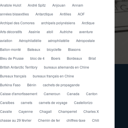
Anatole Hulot
André Spitz
Anjouan
Annam
années bissextiles
Antarctique
Antilles
AOF
Archipel des Comores
archipels polynésiens
Arctique
Arts décoratifs
Assinie
atoll
Autriche
aventure
aviation
Aérophilatlélie
aérophilatélie
Aéropostale
Ballon-monté
Bateaux
bicyclette
Blasons
Bleu de Prusse
bloc de 4
Boers
Bordeaux
Briat
British Antarctic Territory
bureaux allemands en Chine
Bureaux français
bureaux français en Chine
Burkina Faso
Bénin
cachets de propagande
Caisse d'amortissement
Cameroun
Canada
Canton
Caraïbes
carnets
carnets de voyage
Castellorizo
Cavalle
Cayenne
Chagall
Champerret
Charles X
chasse au 29 février
Chemin de fer
chiffres-taxe
Chili