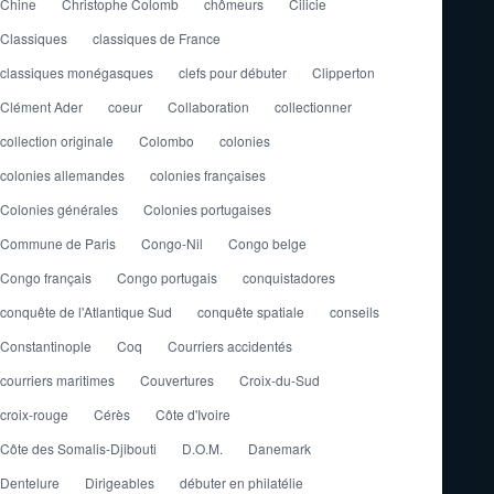
Chine
Christophe Colomb
chômeurs
Cilicie
Classiques
classiques de France
classiques monégasques
clefs pour débuter
Clipperton
Clément Ader
coeur
Collaboration
collectionner
collection originale
Colombo
colonies
colonies allemandes
colonies françaises
Colonies générales
Colonies portugaises
Commune de Paris
Congo-Nil
Congo belge
Congo français
Congo portugais
conquistadores
conquête de l'Atlantique Sud
conquête spatiale
conseils
Constantinople
Coq
Courriers accidentés
courriers maritimes
Couvertures
Croix-du-Sud
croix-rouge
Cérès
Côte d'Ivoire
Côte des Somalis-Djibouti
D.O.M.
Danemark
Dentelure
Dirigeables
débuter en philatélie