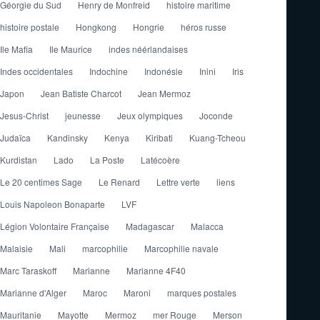
Géorgie du Sud
Henry de Monfreid
histoire maritime
histoire postale
Hongkong
Hongrie
héros russe
Ile Mafia
Ile Maurice
indes néérlandaises
Indes occidentales
Indochine
Indonésie
Inini
Iris
Japon
Jean Batiste Charcot
Jean Mermoz
Jesus-Christ
jeunesse
Jeux olympiques
Joconde
Judaïca
Kandinsky
Kenya
Kiribati
Kuang-Tcheou
Kurdistan
Lado
La Poste
Latécoère
Le 20 centimes Sage
Le Renard
Lettre verte
liens
Louis Napoleon Bonaparte
LVF
Légion Volontaire Française
Madagascar
Malacca
Malaisie
Mali
marcophilie
Marcophilie navale
Marc Taraskoff
Marianne
Marianne 4F40
Marianne d'Alger
Maroc
Maroni
marques postales
Mauritanie
Mayotte
Mermoz
mer Rouge
Merson