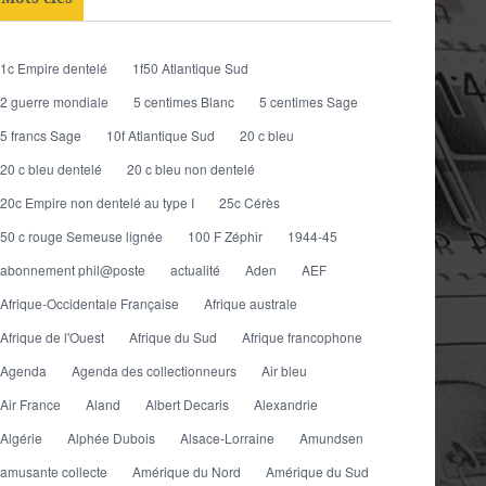
1c Empire dentelé
1f50 Atlantique Sud
2 guerre mondiale
5 centimes Blanc
5 centimes Sage
5 francs Sage
10f Atlantique Sud
20 c bleu
20 c bleu dentelé
20 c bleu non dentelé
20c Empire non dentelé au type I
25c Cérès
50 c rouge Semeuse lignée
100 F Zéphir
1944-45
abonnement phil@poste
actualité
Aden
AEF
Afrique-Occidentale Française
Afrique australe
Afrique de l'Ouest
Afrique du Sud
Afrique francophone
Agenda
Agenda des collectionneurs
Air bleu
Air France
Aland
Albert Decaris
Alexandrie
Algérie
Alphée Dubois
Alsace-Lorraine
Amundsen
amusante collecte
Amérique du Nord
Amérique du Sud