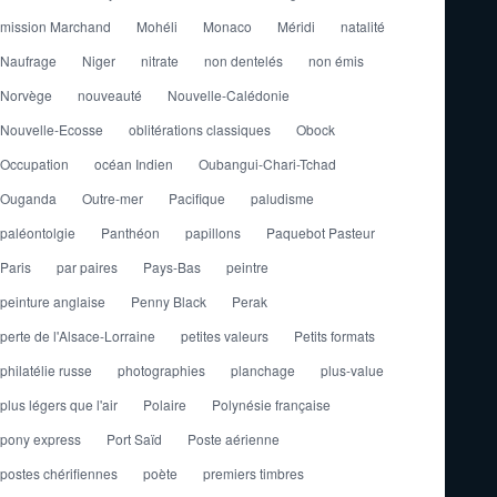
mission Marchand
Mohéli
Monaco
Méridi
natalité
Naufrage
Niger
nitrate
non dentelés
non émis
Norvège
nouveauté
Nouvelle-Calédonie
Nouvelle-Ecosse
oblitérations classiques
Obock
Occupation
océan Indien
Oubangui-Chari-Tchad
Ouganda
Outre-mer
Pacifique
paludisme
paléontolgie
Panthéon
papillons
Paquebot Pasteur
Paris
par paires
Pays-Bas
peintre
peinture anglaise
Penny Black
Perak
perte de l'Alsace-Lorraine
petites valeurs
Petits formats
philatélie russe
photographies
planchage
plus-value
plus légers que l'air
Polaire
Polynésie française
pony express
Port Saïd
Poste aérienne
postes chérifiennes
poète
premiers timbres