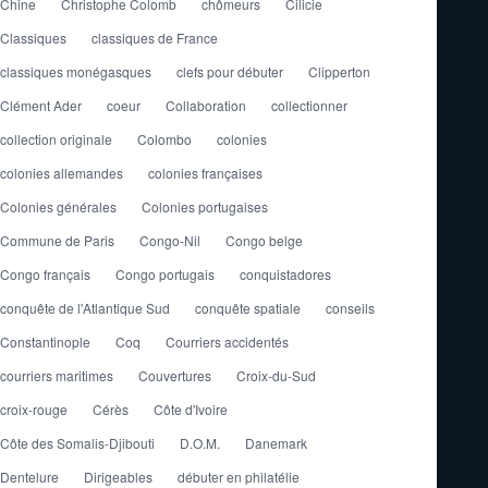
Chine
Christophe Colomb
chômeurs
Cilicie
Classiques
classiques de France
classiques monégasques
clefs pour débuter
Clipperton
Clément Ader
coeur
Collaboration
collectionner
collection originale
Colombo
colonies
colonies allemandes
colonies françaises
Colonies générales
Colonies portugaises
Commune de Paris
Congo-Nil
Congo belge
Congo français
Congo portugais
conquistadores
conquête de l'Atlantique Sud
conquête spatiale
conseils
Constantinople
Coq
Courriers accidentés
courriers maritimes
Couvertures
Croix-du-Sud
croix-rouge
Cérès
Côte d'Ivoire
Côte des Somalis-Djibouti
D.O.M.
Danemark
Dentelure
Dirigeables
débuter en philatélie