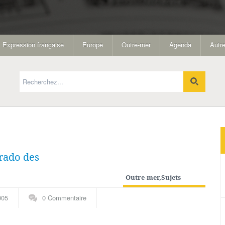
Expression française
Europe
Outre-mer
Agenda
Autre
rado des
Outre-mer
,
Sujets
généraux
905
0 Commentaire