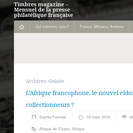
Timbres magazine –
Mensuel de la presse
philatélique française
Qui sommes nous?
France, Monaco, Andorre
Archives:
Guinée
L’Afrique francophone, le nouvel eldo
collectionneurs ?
Sophie Fournier
19 mars 2015
4
Afrique de l'Ouest
,
Afrique