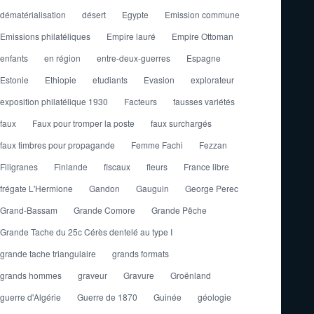
dématérialisation
désert
Egypte
Emission commune
Emissions philatéliques
Empire lauré
Empire Ottoman
enfants
en région
entre-deux-guerres
Espagne
Estonie
Ethiopie
etudiants
Evasion
explorateur
exposition philatélique 1930
Facteurs
fausses variétés
faux
Faux pour tromper la poste
faux surchargés
faux timbres pour propagande
Femme Fachi
Fezzan
Filigranes
Finlande
fiscaux
fleurs
France libre
frégate L'Hermione
Gandon
Gauguin
George Perec
Grand-Bassam
Grande Comore
Grande Pêche
Grande Tache du 25c Cérès dentelé au type I
grande tache triangulaire
grands formats
grands hommes
graveur
Gravure
Groënland
guerre d'Algérie
Guerre de 1870
Guinée
géologie