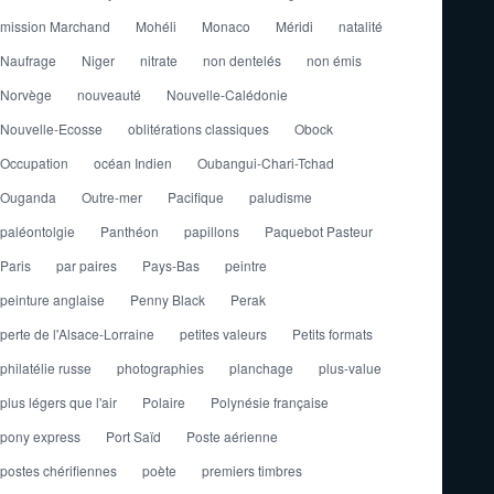
mission Marchand
Mohéli
Monaco
Méridi
natalité
Naufrage
Niger
nitrate
non dentelés
non émis
Norvège
nouveauté
Nouvelle-Calédonie
Nouvelle-Ecosse
oblitérations classiques
Obock
Occupation
océan Indien
Oubangui-Chari-Tchad
Ouganda
Outre-mer
Pacifique
paludisme
paléontolgie
Panthéon
papillons
Paquebot Pasteur
Paris
par paires
Pays-Bas
peintre
peinture anglaise
Penny Black
Perak
perte de l'Alsace-Lorraine
petites valeurs
Petits formats
philatélie russe
photographies
planchage
plus-value
plus légers que l'air
Polaire
Polynésie française
pony express
Port Saïd
Poste aérienne
postes chérifiennes
poète
premiers timbres