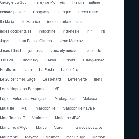
Géorgie du Sud
Henry de Monfreid
histoire maritime
histoire postale
Hongkong
Hongrie
héros russe
Ile Mafia
Ile Maurice
indes néérlandaises
Indes occidentales
Indochine
Indonésie
Inini
Iris
Japon
Jean Batiste Charcot
Jean Mermoz
Jesus-Christ
jeunesse
Jeux olympiques
Joconde
Judaïca
Kandinsky
Kenya
Kiribati
Kuang-Tcheou
Kurdistan
Lado
La Poste
Latécoère
Le 20 centimes Sage
Le Renard
Lettre verte
liens
Louis Napoleon Bonaparte
LVF
Légion Volontaire Française
Madagascar
Malacca
Malaisie
Mali
marcophilie
Marcophilie navale
Marc Taraskoff
Marianne
Marianne 4F40
Marianne d'Alger
Maroc
Maroni
marques postales
Mauritanie
Mayotte
Mermoz
mer Rouge
Merson