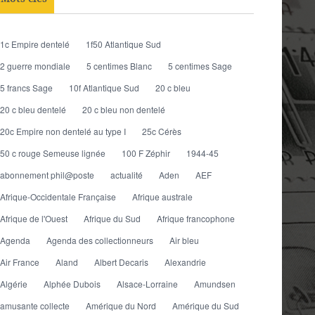
1c Empire dentelé
1f50 Atlantique Sud
2 guerre mondiale
5 centimes Blanc
5 centimes Sage
5 francs Sage
10f Atlantique Sud
20 c bleu
20 c bleu dentelé
20 c bleu non dentelé
20c Empire non dentelé au type I
25c Cérès
50 c rouge Semeuse lignée
100 F Zéphir
1944-45
abonnement phil@poste
actualité
Aden
AEF
Afrique-Occidentale Française
Afrique australe
Afrique de l'Ouest
Afrique du Sud
Afrique francophone
Agenda
Agenda des collectionneurs
Air bleu
Air France
Aland
Albert Decaris
Alexandrie
Algérie
Alphée Dubois
Alsace-Lorraine
Amundsen
amusante collecte
Amérique du Nord
Amérique du Sud