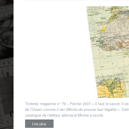
francophone
,
Bénin
,
Burkina Faso
,
Cameroun
,
Côte d'Ivoire
,
Guinée
,
Mali
,
Mauritanie
,
Niger
,
Sénégal
,
Togo
Timbres magazine n° 76 – Février 2007 « Il faut le savoir, il es
de l’Ouest comme il est difficile de prouver leur légalité ». C
catalogue de l’éditeur allemand Michel a excité
Lire plus