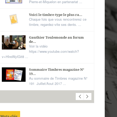
Pierre-et-Miquelon en partenariat ...
Voici le timbre-type le plus ra...
Chaque fois que vous rencontrerez ce
timbre, regardez-vite ses dents. ...
Gauthier Toulemonde au forum
de...
Voir la vidéo
https://www.youtube.com/watch?
v=HIreWylGit8 ...
Sommaire Timbres magazine N°
19...
Au sommaire de Timbres magazine N°
191 Juillet/Aout 2017 ...
Mots-clés