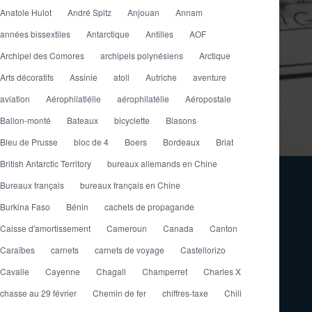
Anatole Hulot
André Spitz
Anjouan
Annam
années bissextiles
Antarctique
Antilles
AOF
Archipel des Comores
archipels polynésiens
Arctique
Arts décoratifs
Assinie
atoll
Autriche
aventure
aviation
Aérophilatlélie
aérophilatélie
Aéropostale
Ballon-monté
Bateaux
bicyclette
Blasons
Bleu de Prusse
bloc de 4
Boers
Bordeaux
Briat
British Antarctic Territory
bureaux allemands en Chine
Bureaux français
bureaux français en Chine
Burkina Faso
Bénin
cachets de propagande
Caisse d'amortissement
Cameroun
Canada
Canton
Caraïbes
carnets
carnets de voyage
Castellorizo
Cavalle
Cayenne
Chagall
Champerret
Charles X
chasse au 29 février
Chemin de fer
chiffres-taxe
Chili