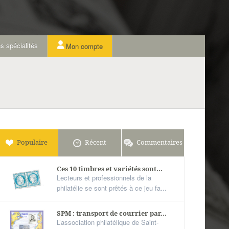
s spécialités
Mon compte
Populaire
Récent
Commentaires
Ces 10 timbres et variétés sont...
Lecteurs et professionnels de la
philatélie se sont prêtés à ce jeu fa...
SPM : transport de courrier par...
L’association philatélique de Saint-