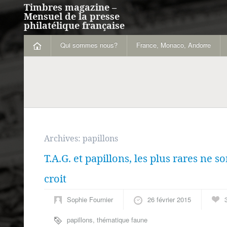
Timbres magazine –
Mensuel de la presse
philatélique française
Qui sommes nous?
France, Monaco, Andorre
Archives:
papillons
T.A.G. et papillons, les plus rares ne s
croit
Sophie Fournier
26 février 2015
papillons
,
thématique faune