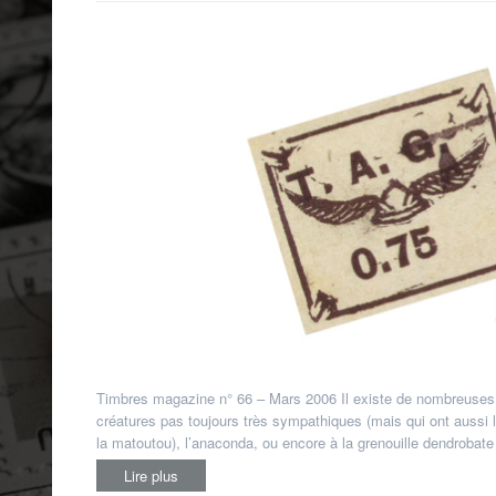
Timbres magazine n° 66 – Mars 2006 Il existe de nombreuse
créatures pas toujours très sympathiques (mais qui ont auss
la matoutou), l’anaconda, ou encore à la grenouille dendrobat
Lire plus