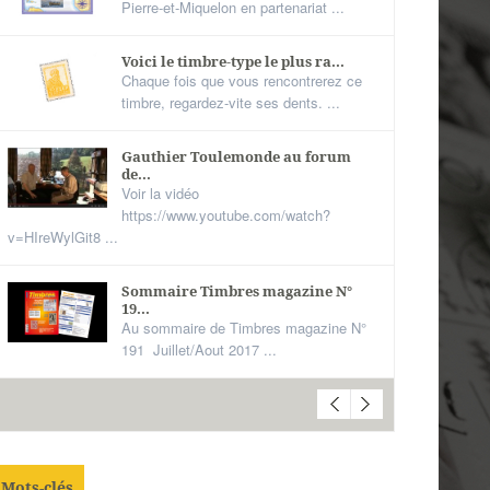
Pierre-et-Miquelon en partenariat ...
Voici le timbre-type le plus ra...
Chaque fois que vous rencontrerez ce
timbre, regardez-vite ses dents. ...
Gauthier Toulemonde au forum
de...
Voir la vidéo
https://www.youtube.com/watch?
v=HIreWylGit8 ...
Sommaire Timbres magazine N°
19...
Au sommaire de Timbres magazine N°
191 Juillet/Aout 2017 ...
Mots-clés