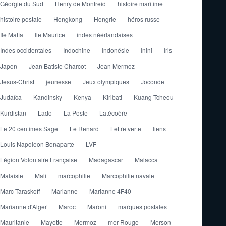
Géorgie du Sud
Henry de Monfreid
histoire maritime
histoire postale
Hongkong
Hongrie
héros russe
Ile Mafia
Ile Maurice
indes néérlandaises
Indes occidentales
Indochine
Indonésie
Inini
Iris
Japon
Jean Batiste Charcot
Jean Mermoz
Jesus-Christ
jeunesse
Jeux olympiques
Joconde
Judaïca
Kandinsky
Kenya
Kiribati
Kuang-Tcheou
Kurdistan
Lado
La Poste
Latécoère
Le 20 centimes Sage
Le Renard
Lettre verte
liens
Louis Napoleon Bonaparte
LVF
Légion Volontaire Française
Madagascar
Malacca
Malaisie
Mali
marcophilie
Marcophilie navale
Marc Taraskoff
Marianne
Marianne 4F40
Marianne d'Alger
Maroc
Maroni
marques postales
Mauritanie
Mayotte
Mermoz
mer Rouge
Merson