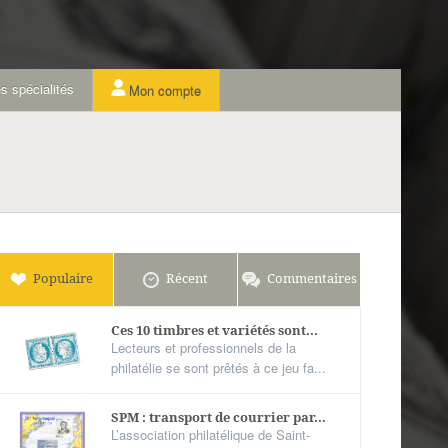
s spécialités
Mon compte
Populaire
Récent
Commentaires
Ces 10 timbres et variétés sont...
Lecteurs et professionnels de la
philatélie se sont prêtés à ce jeu fa...
SPM : transport de courrier par...
L’association philatélique de Saint-