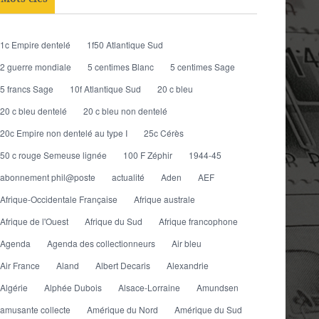
1c Empire dentelé
1f50 Atlantique Sud
2 guerre mondiale
5 centimes Blanc
5 centimes Sage
5 francs Sage
10f Atlantique Sud
20 c bleu
20 c bleu dentelé
20 c bleu non dentelé
20c Empire non dentelé au type I
25c Cérès
50 c rouge Semeuse lignée
100 F Zéphir
1944-45
abonnement phil@poste
actualité
Aden
AEF
Afrique-Occidentale Française
Afrique australe
Afrique de l'Ouest
Afrique du Sud
Afrique francophone
Agenda
Agenda des collectionneurs
Air bleu
Air France
Aland
Albert Decaris
Alexandrie
Algérie
Alphée Dubois
Alsace-Lorraine
Amundsen
amusante collecte
Amérique du Nord
Amérique du Sud