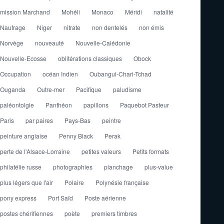
mission Marchand
Mohéli
Monaco
Méridi
natalité
Naufrage
Niger
nitrate
non dentelés
non émis
Norvège
nouveauté
Nouvelle-Calédonie
Nouvelle-Ecosse
oblitérations classiques
Obock
Occupation
océan Indien
Oubangui-Chari-Tchad
Ouganda
Outre-mer
Pacifique
paludisme
paléontolgie
Panthéon
papillons
Paquebot Pasteur
Paris
par paires
Pays-Bas
peintre
peinture anglaise
Penny Black
Perak
perte de l'Alsace-Lorraine
petites valeurs
Petits formats
philatélie russe
photographies
planchage
plus-value
plus légers que l'air
Polaire
Polynésie française
pony express
Port Saïd
Poste aérienne
postes chérifiennes
poète
premiers timbres