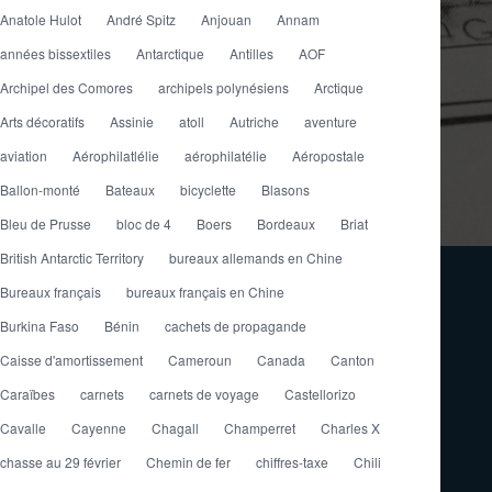
Anatole Hulot
André Spitz
Anjouan
Annam
années bissextiles
Antarctique
Antilles
AOF
Archipel des Comores
archipels polynésiens
Arctique
Arts décoratifs
Assinie
atoll
Autriche
aventure
aviation
Aérophilatlélie
aérophilatélie
Aéropostale
Ballon-monté
Bateaux
bicyclette
Blasons
Bleu de Prusse
bloc de 4
Boers
Bordeaux
Briat
British Antarctic Territory
bureaux allemands en Chine
Bureaux français
bureaux français en Chine
Burkina Faso
Bénin
cachets de propagande
Caisse d'amortissement
Cameroun
Canada
Canton
Caraïbes
carnets
carnets de voyage
Castellorizo
Cavalle
Cayenne
Chagall
Champerret
Charles X
chasse au 29 février
Chemin de fer
chiffres-taxe
Chili