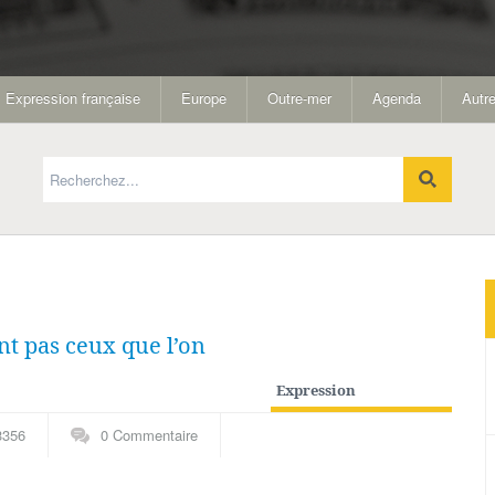
Expression française
Europe
Outre-mer
Agenda
Autre
ont pas ceux que l’on
Expression
française
,
Guyane
,
Pays
3356
0 Commentaire
de A à I