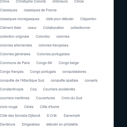
Chine
Christophe Colomb
chômeurs
Cilicie
Classiques
classiques de France
classiques monégasques
clefs pour débuter
Clipperton
Clément Ader
coeur
Collaboration
collectionner
collection originale
Colombo
colonies
colonies allemandes
colonies françaises
Colonies générales
Colonies portugaises
Commune de Paris
Congo-Nil
Congo belge
Congo français
Congo portugais
conquistadores
conquête de l'Atlantique Sud
conquête spatiale
conseils
Constantinople
Coq
Courriers accidentés
courriers maritimes
Couvertures
Croix-du-Sud
croix-rouge
Cérès
Côte d'Ivoire
Côte des Somalis-Djibouti
D.O.M.
Danemark
Dentelure
Dirigeables
débuter en philatélie