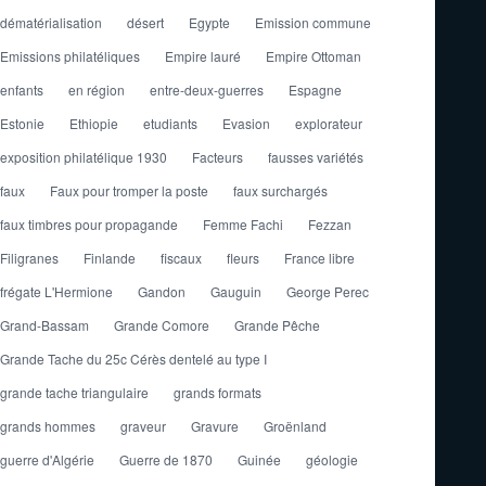
dématérialisation
désert
Egypte
Emission commune
Emissions philatéliques
Empire lauré
Empire Ottoman
enfants
en région
entre-deux-guerres
Espagne
Estonie
Ethiopie
etudiants
Evasion
explorateur
exposition philatélique 1930
Facteurs
fausses variétés
faux
Faux pour tromper la poste
faux surchargés
faux timbres pour propagande
Femme Fachi
Fezzan
Filigranes
Finlande
fiscaux
fleurs
France libre
frégate L'Hermione
Gandon
Gauguin
George Perec
Grand-Bassam
Grande Comore
Grande Pêche
Grande Tache du 25c Cérès dentelé au type I
grande tache triangulaire
grands formats
grands hommes
graveur
Gravure
Groënland
guerre d'Algérie
Guerre de 1870
Guinée
géologie