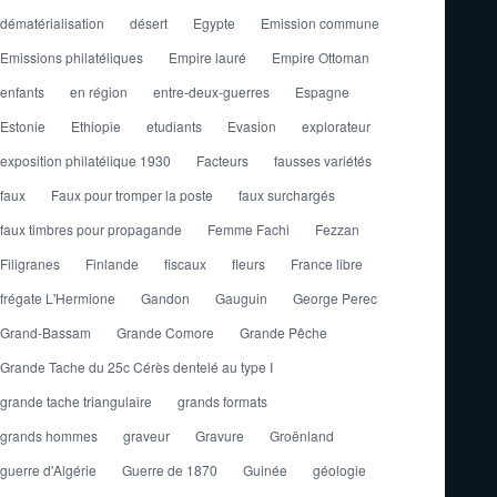
dématérialisation
désert
Egypte
Emission commune
Emissions philatéliques
Empire lauré
Empire Ottoman
enfants
en région
entre-deux-guerres
Espagne
Estonie
Ethiopie
etudiants
Evasion
explorateur
exposition philatélique 1930
Facteurs
fausses variétés
faux
Faux pour tromper la poste
faux surchargés
faux timbres pour propagande
Femme Fachi
Fezzan
Filigranes
Finlande
fiscaux
fleurs
France libre
frégate L'Hermione
Gandon
Gauguin
George Perec
Grand-Bassam
Grande Comore
Grande Pêche
Grande Tache du 25c Cérès dentelé au type I
grande tache triangulaire
grands formats
grands hommes
graveur
Gravure
Groënland
guerre d'Algérie
Guerre de 1870
Guinée
géologie