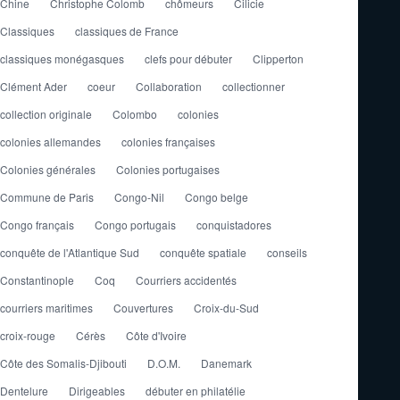
Chine
Christophe Colomb
chômeurs
Cilicie
Classiques
classiques de France
classiques monégasques
clefs pour débuter
Clipperton
Clément Ader
coeur
Collaboration
collectionner
collection originale
Colombo
colonies
colonies allemandes
colonies françaises
Colonies générales
Colonies portugaises
Commune de Paris
Congo-Nil
Congo belge
Congo français
Congo portugais
conquistadores
conquête de l'Atlantique Sud
conquête spatiale
conseils
Constantinople
Coq
Courriers accidentés
courriers maritimes
Couvertures
Croix-du-Sud
croix-rouge
Cérès
Côte d'Ivoire
Côte des Somalis-Djibouti
D.O.M.
Danemark
Dentelure
Dirigeables
débuter en philatélie