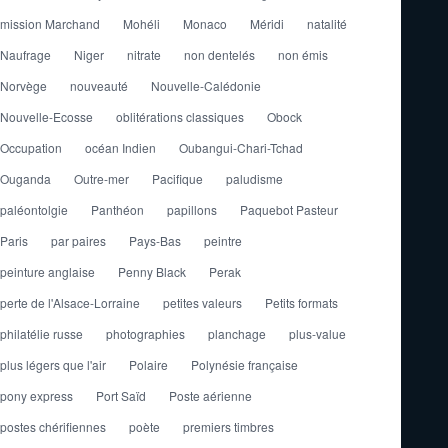
mission Marchand
Mohéli
Monaco
Méridi
natalité
Naufrage
Niger
nitrate
non dentelés
non émis
Norvège
nouveauté
Nouvelle-Calédonie
Nouvelle-Ecosse
oblitérations classiques
Obock
Occupation
océan Indien
Oubangui-Chari-Tchad
Ouganda
Outre-mer
Pacifique
paludisme
paléontolgie
Panthéon
papillons
Paquebot Pasteur
Paris
par paires
Pays-Bas
peintre
peinture anglaise
Penny Black
Perak
perte de l'Alsace-Lorraine
petites valeurs
Petits formats
philatélie russe
photographies
planchage
plus-value
plus légers que l'air
Polaire
Polynésie française
pony express
Port Saïd
Poste aérienne
postes chérifiennes
poète
premiers timbres