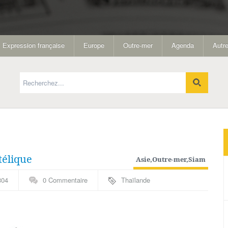
Expression française
Europe
Outre-mer
Agenda
Autre
télique
Asie
,
Outre-mer
,
Siam
304
0 Commentaire
Thaïlande