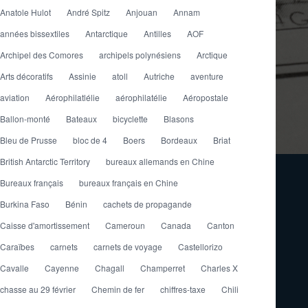
Anatole Hulot
André Spitz
Anjouan
Annam
années bissextiles
Antarctique
Antilles
AOF
Archipel des Comores
archipels polynésiens
Arctique
Arts décoratifs
Assinie
atoll
Autriche
aventure
aviation
Aérophilatlélie
aérophilatélie
Aéropostale
Ballon-monté
Bateaux
bicyclette
Blasons
Bleu de Prusse
bloc de 4
Boers
Bordeaux
Briat
British Antarctic Territory
bureaux allemands en Chine
Bureaux français
bureaux français en Chine
Burkina Faso
Bénin
cachets de propagande
Caisse d'amortissement
Cameroun
Canada
Canton
Caraïbes
carnets
carnets de voyage
Castellorizo
Cavalle
Cayenne
Chagall
Champerret
Charles X
chasse au 29 février
Chemin de fer
chiffres-taxe
Chili