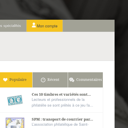
s spécialités
Mon compte
Populaire
Récent
Commentaires
Ces 10 timbres et variétés sont...
Lecteurs et professionnels de la
philatélie se sont prêtés à ce jeu fa...
SPM : transport de courrier par...
L’association philatélique de Saint-