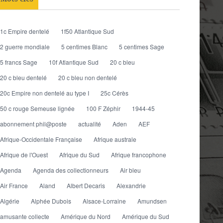
1c Empire dentelé
1f50 Atlantique Sud
2 guerre mondiale
5 centimes Blanc
5 centimes Sage
5 francs Sage
10f Atlantique Sud
20 c bleu
20 c bleu dentelé
20 c bleu non dentelé
20c Empire non dentelé au type I
25c Cérès
50 c rouge Semeuse lignée
100 F Zéphir
1944-45
abonnement phil@poste
actualité
Aden
AEF
Afrique-Occidentale Française
Afrique australe
Afrique de l'Ouest
Afrique du Sud
Afrique francophone
Agenda
Agenda des collectionneurs
Air bleu
Air France
Aland
Albert Decaris
Alexandrie
Algérie
Alphée Dubois
Alsace-Lorraine
Amundsen
amusante collecte
Amérique du Nord
Amérique du Sud