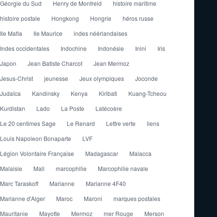
Géorgie du Sud
Henry de Monfreid
histoire maritime
histoire postale
Hongkong
Hongrie
héros russe
Ile Mafia
Ile Maurice
indes néérlandaises
Indes occidentales
Indochine
Indonésie
Inini
Iris
Japon
Jean Batiste Charcot
Jean Mermoz
Jesus-Christ
jeunesse
Jeux olympiques
Joconde
Judaïca
Kandinsky
Kenya
Kiribati
Kuang-Tcheou
Kurdistan
Lado
La Poste
Latécoère
Le 20 centimes Sage
Le Renard
Lettre verte
liens
Louis Napoleon Bonaparte
LVF
Légion Volontaire Française
Madagascar
Malacca
Malaisie
Mali
marcophilie
Marcophilie navale
Marc Taraskoff
Marianne
Marianne 4F40
Marianne d'Alger
Maroc
Maroni
marques postales
Mauritanie
Mayotte
Mermoz
mer Rouge
Merson