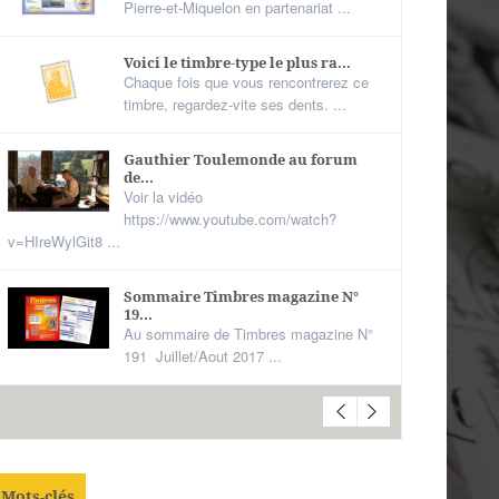
Pierre-et-Miquelon en partenariat ...
Voici le timbre-type le plus ra...
Chaque fois que vous rencontrerez ce
timbre, regardez-vite ses dents. ...
Gauthier Toulemonde au forum
de...
Voir la vidéo
https://www.youtube.com/watch?
v=HIreWylGit8 ...
Sommaire Timbres magazine N°
19...
Au sommaire de Timbres magazine N°
191 Juillet/Aout 2017 ...
Mots-clés