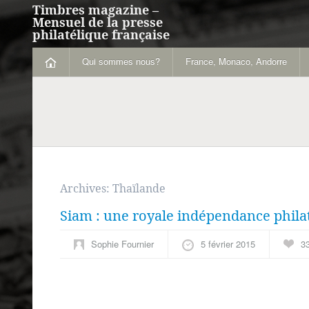
Timbres magazine –
Mensuel de la presse
philatélique française
Qui sommes nous?
France, Monaco, Andorre
Archives:
Thaïlande
Siam : une royale indépendance phila
Sophie Fournier
5 février 2015
3