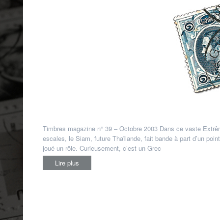
Timbres magazine n° 39 – Octobre 2003 Dans ce vaste Extrême
escales, le Siam, future Thaïlande, fait bande à part d’un poi
joué un rôle. Curieusement, c’est un Grec
Lire plus